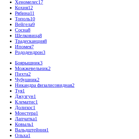
Хеномелес
17
Кохия
12
Рябина
11
Тополь
10
Вейгела
9
Сосна
8
Шелковица
8
Традесканция
8
Ипомея
7
Рододендрон
3
Боярышник
3
Можжевельник
2
Пихта
2
Чубушник
2
Никандра физалисовидная
2
Туя
1
Джузгун
1
Клематис
1
Долихос
1
Монстера
1
Лапчатка
1
Ковыль
1
Вальдштейния
1
Ольха
1