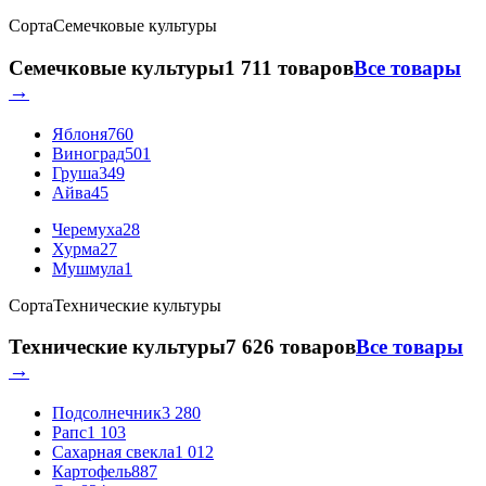
Сорта
Семечковые культуры
Семечковые культуры
1 711 товаров
Все товары
→
Яблоня
760
Виноград
501
Груша
349
Айва
45
Черемуха
28
Хурма
27
Мушмула
1
Сорта
Технические культуры
Технические культуры
7 626 товаров
Все товары
→
Подсолнечник
3 280
Рапс
1 103
Сахарная свекла
1 012
Картофель
887