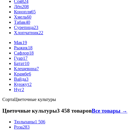
Соя
824
Лён
208
Конопля
65
Хмель
60
Табак
40
Сурепица
23
Хлопчатник
22
Мак
19
Рыжик
18
Сафлор
18
Гуар
17
Батат
10
Клещевина
7
Крамбе
6
Вайда
3
Кунжут
2
Нуг
2
Сорта
Цветочные культуры
Цветочные культуры
3 458 товаров
Все товары →
Тюльпаны
1 506
Роза
283