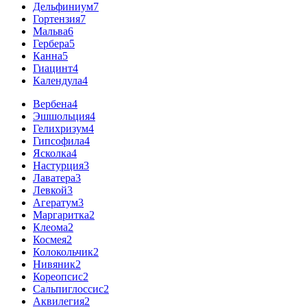
Дельфиниум
7
Гортензия
7
Мальва
6
Гербера
5
Канна
5
Гиацинт
4
Календула
4
Вербена
4
Эшшольция
4
Гелихризум
4
Гипсофила
4
Ясколка
4
Настурция
3
Лаватера
3
Левкой
3
Агератум
3
Маргаритка
2
Клеома
2
Космея
2
Колокольчик
2
Нивяник
2
Кореопсис
2
Сальпиглоссис
2
Аквилегия
2