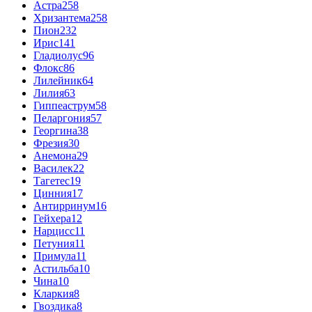
Астра
258
Хризантема
258
Пион
232
Ирис
141
Гладиолус
96
Флокс
86
Лилейник
64
Лилия
63
Гиппеаструм
58
Пеларгония
57
Георгина
38
Фрезия
30
Анемона
29
Василек
22
Тагетес
19
Цинния
17
Антирринум
16
Гейхера
12
Нарцисс
11
Петуния
11
Примула
11
Астильба
10
Чина
10
Кларкия
8
Гвоздика
8