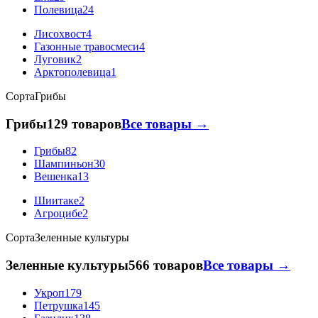
Полевица
24
Лисохвост
4
Газонные травосмеси
4
Луговик
2
Арктополевица
1
Сорта
Грибы
Грибы
129 товаров
Все товары →
Грибы
82
Шампиньон
30
Вешенка
13
Шиитаке
2
Агроцибе
2
Сорта
Зеленные культуры
Зеленные культуры
566 товаров
Все товары →
Укроп
179
Петрушка
145