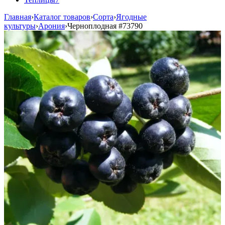
Главная
›
Каталог товаров
›
Сорта
›
Ягодные
культуры
›
Арония
›
Черноплодная
#73790