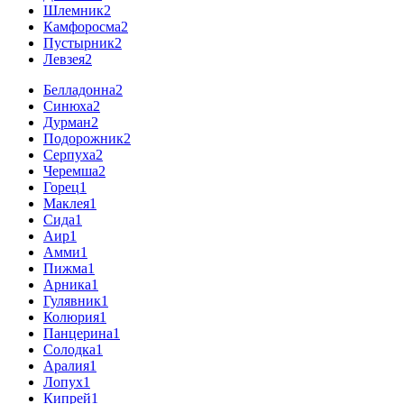
Шлемник
2
Камфоросма
2
Пустырник
2
Левзея
2
Белладонна
2
Синюха
2
Дурман
2
Подорожник
2
Серпуха
2
Черемша
2
Горец
1
Маклея
1
Сида
1
Аир
1
Амми
1
Пижма
1
Арника
1
Гулявник
1
Колюрия
1
Панцерина
1
Солодка
1
Аралия
1
Лопух
1
Кипрей
1