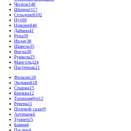
Чеснок
148
Шпинат
117
Сельдерей
102
Нут
69
Цикорий
46
Дайкон
42
Репа
39
Индау
38
Щавель
35
Вигна
30
Руккола
25
Мангольд
24
Пастернак
21
Физалис
20
Эндивий
18
Спаржа
15
Брюква
12
Топинамбур
12
Ревень
11
Полевой салат
9
Артишок
6
Турнепс
5
Бамия
4
Паслен
4