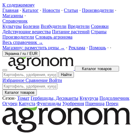
К содержимому
Главная
·
Каталог
·
Новости
·
Статьи
·
Производители
·
Магазины
·
Справочник
Культуры
Болезни
Возбудители
Вредители
Сорняки
Действующие вещества
Питание растений
Страны
Производители
Словарь агронома
Весь справочник →
Магазину: разместить цены →
·
Реклама
·
Помощь
·
·
Украина
/
ru
/
EUR
Каталог товаров
Найти
Избранное
Сравнение
Войти
Каталог товаров
Сезон
·
Томат
Гербициды, Десиканты
Кукуруза
Подсолнечник
Огурец
Капуста
Фунгициды
Удобрения
Пшеница
Перец