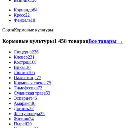
Базилик
138
Кориандр
64
Кресс
22
Фенхель
18
Сорта
Кормовые культуры
Кормовые культуры
1 458 товаров
Все товары →
Люцерна
236
Клевер
231
Кострец
168
Вика
130
Люпин
105
Пажитница
77
Кормовая свекла
75
Тимофеевка
72
Суданская трава
53
Эспарцет
46
Амарант
36
Донник
32
Фестулолиум
25
Житняк
24
Пырей
20