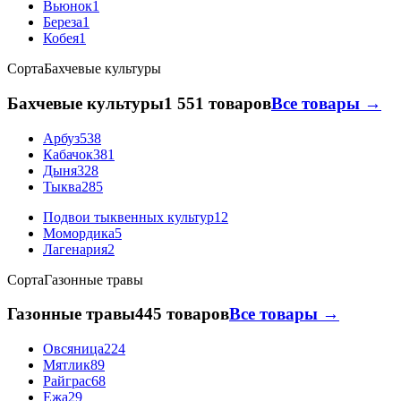
Вьюнок
1
Береза
1
Кобея
1
Сорта
Бахчевые культуры
Бахчевые культуры
1 551 товаров
Все товары →
Арбуз
538
Кабачок
381
Дыня
328
Тыква
285
Подвои тыквенных культур
12
Момордика
5
Лагенария
2
Сорта
Газонные травы
Газонные травы
445 товаров
Все товары →
Овсяница
224
Мятлик
89
Райграс
68
Ежа
29