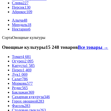
Слива
227
Персик
130
Абрикос
109
Алыча
48
Миндаль
18
Нектарин
6
Сорта
Овощные культуры
Овощные культуры
15 248 товаров
Все товары →
Томат
4 681
Огурец
2 095
Капуста
1 585
Перец
1 469
Лук
1 069
Салат
786
Морковь
577
Редис
565
Баклажан
369
Сахарная кукуруза
346
Горох овощной
283
Фасоль
283
Столовая свекла
263