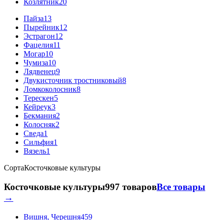
Козлятник
20
Пайза
13
Пырейник
12
Эстрагон
12
Фацелия
11
Могар
10
Чумиза
10
Лядвенец
9
Двукисточник тростниковый
8
Ломкоколосник
8
Терескен
5
Кейреук
3
Бекмания
2
Колосняк
2
Сведа
1
Сильфия
1
Вязель
1
Сорта
Косточковые культуры
Косточковые культуры
997 товаров
Все товары
→
Вишня, Черешня
459