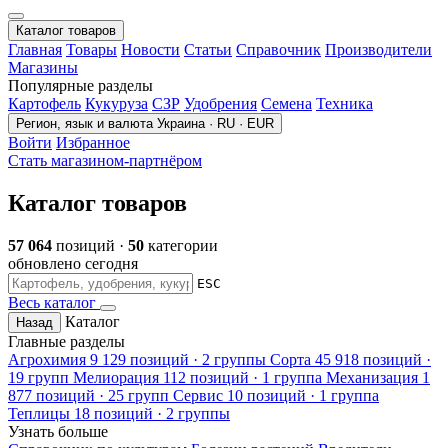
Каталог товаров
Главная
Товары
Новости
Статьи
Справочник
Производители
Магазины
Популярные разделы
Картофель
Кукуруза
СЗР
Удобрения
Семена
Техника
Регион, язык и валюта
Украина · RU · EUR
Войти
Избранное
Стать магазином-партнёром
Каталог товаров
57 064
позиций ·
50
категории
обновлено сегодня
ESC
Весь каталог
Каталог
Назад
Главные разделы
Агрохимия
9 129 позиций · 2 группы
Сорта
45 918 позиций ·
19 групп
Мелиорация
112 позиций · 1 группа
Механизация
1
877 позиций · 25 групп
Сервис
10 позиций · 1 группа
Теплицы
18 позиций · 2 группы
Узнать больше