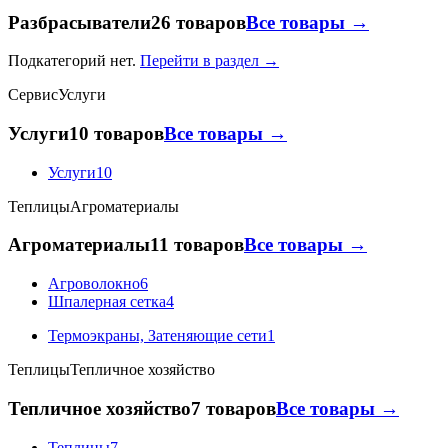
Разбрасыватели
26 товаров
Все товары →
Подкатегорий нет.
Перейти в раздел →
Сервис
Услуги
Услуги
10 товаров
Все товары →
Услуги
10
Теплицы
Агроматериалы
Агроматериалы
11 товаров
Все товары →
Агроволокно
6
Шпалерная сетка
4
Термоэкраны, Затеняющие сети
1
Теплицы
Тепличное хозяйство
Тепличное хозяйство
7 товаров
Все товары →
Теплицы
7