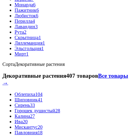
Монарда
6
Пажитник
6
Любисток
6
Перилла
4
Лавандин
3
Рута
2
Скрытница
1
Ляллеманция
1
Эльсгольция
1
Мирт
1
Сорта
Декоративные растения
Декоративные растения
407 товаров
Все товары
→
Облепиха
104
Шиповник
41
Сирень
33
Горошек душистый
28
Калина
27
Ива
20
Мискантус
20
Павловния
18