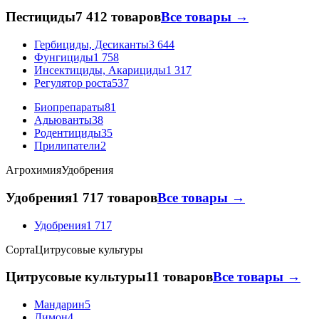
Пестициды
7 412 товаров
Все товары →
Гербициды, Десиканты
3 644
Фунгициды
1 758
Инсектициды, Акарициды
1 317
Регулятор роста
537
Биопрепараты
81
Адьюванты
38
Родентициды
35
Прилипатели
2
Агрохимия
Удобрения
Удобрения
1 717 товаров
Все товары →
Удобрения
1 717
Сорта
Цитрусовые культуры
Цитрусовые культуры
11 товаров
Все товары →
Мандарин
5
Лимон
4