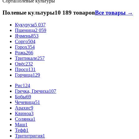
Сорта
Полевые культуры
Полевые культуры
10 189 товаров
Все товары →
Кукуруза
5 037
Пшеница
2 059
Ячмень
853
Сорго
504
Горох
354
Рожь
266
Тритикале
257
Овёс
232
Просо
131
Горчица
129
Рис
124
Гречка, Гречиха
107
Бобы
69
Чечевица
51
Арахис
9
Квиноа
3
Солянка
1
Маш
1
Тефф
1
Трититригия
1