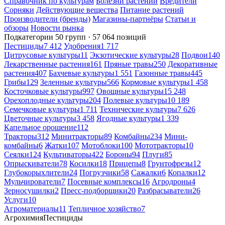
Справочник по культурам
Болезни растений
Вредители
Сорняки
Действующие вещества
Питание растений
Производители (бренды)
Магазины-партнёры
Статьи и
обзоры
Новости рынка
Подкатегории
50 групп · 57 064 позиций
Пестициды
7 412
Удобрения
1 717
Цитрусовые культуры
11
Экзотические культуры
28
Подвои
140
Лекарственные растения
161
Пряные травы
250
Декоративные
растения
407
Бахчевые культуры
1 551
Газонные травы
445
Грибы
129
Зеленные культуры
566
Кормовые культуры
1 458
Косточковые культуры
997
Овощные культуры
15 248
Орехоплодные культуры
204
Полевые культуры
10 189
Семечковые культуры
1 711
Технические культуры
7 626
Цветочные культуры
3 458
Ягодные культуры
1 339
Капельное орошение
112
Тракторы
312
Минитракторы
89
Комбайны
234
Мини-
комбайны
6
Жатки
107
Мотоблоки
100
Мототракторы
10
Сеялки
124
Культиваторы
422
Бороны
94
Плуги
85
Опрыскиватели
78
Косилки
18
Прицепы
8
Грунтофрезы
12
Глубокорыхлители
24
Погрузчики
58
Сажалки
6
Копалки
12
Мульчирователи
7
Посевные комплексы
16
Агродроны
4
Зерносушилки
2
Пресс-подборщики
20
Разбрасыватели
26
Услуги
10
Агроматериалы
11
Тепличное хозяйство
7
Агрохимия
Пестициды