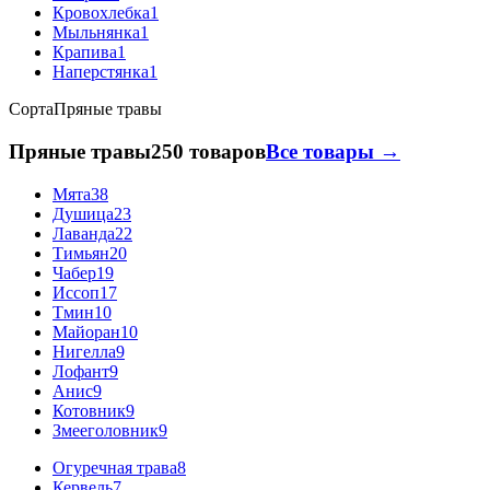
Кровохлебка
1
Мыльнянка
1
Крапива
1
Наперстянка
1
Сорта
Пряные травы
Пряные травы
250 товаров
Все товары →
Мята
38
Душица
23
Лаванда
22
Тимьян
20
Чабер
19
Иссоп
17
Тмин
10
Майоран
10
Нигелла
9
Лофант
9
Анис
9
Котовник
9
Змееголовник
9
Огуречная трава
8
Кервель
7