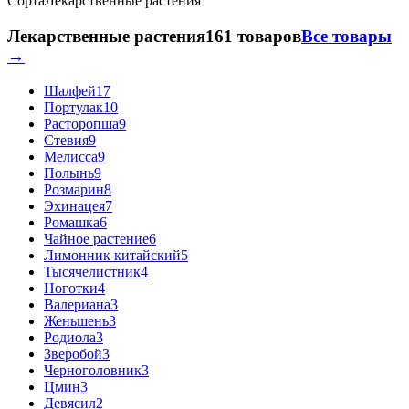
Сорта
Лекарственные растения
Лекарственные растения
161 товаров
Все товары
→
Шалфей
17
Портулак
10
Расторопша
9
Стевия
9
Мелисса
9
Полынь
9
Розмарин
8
Эхинацея
7
Ромашка
6
Чайное растение
6
Лимонник китайский
5
Тысячелистник
4
Ноготки
4
Валериана
3
Женьшень
3
Родиола
3
Зверобой
3
Черноголовник
3
Цмин
3
Девясил
2