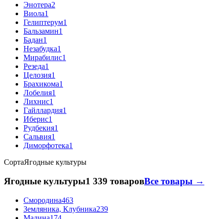
Энотера
2
Виола
1
Гелиптерум
1
Бальзамин
1
Бадан
1
Незабудка
1
Мирабилис
1
Резеда
1
Целозия
1
Брахикома
1
Лобелия
1
Лихнис
1
Гайллардия
1
Иберис
1
Рудбекия
1
Сальвия
1
Диморфотека
1
Сорта
Ягодные культуры
Ягодные культуры
1 339 товаров
Все товары →
Смородина
463
Земляника, Клубника
239
Малина
174