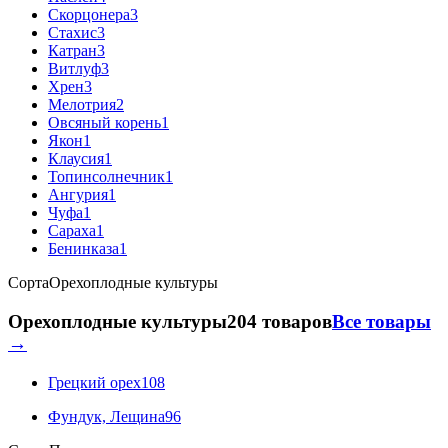
Скорцонера
3
Стахис
3
Катран
3
Витлуф
3
Хрен
3
Мелотрия
2
Овсяный корень
1
Якон
1
Клаусия
1
Топинсолнечник
1
Ангурия
1
Чуфа
1
Сараха
1
Бенинказа
1
Сорта
Орехоплодные культуры
Орехоплодные культуры
204 товаров
Все товары
→
Грецкий орех
108
Фундук, Лещина
96