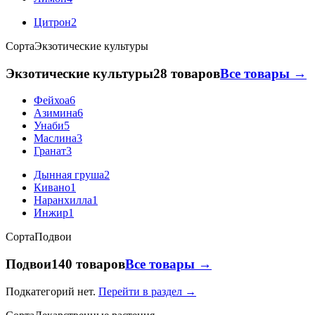
Цитрон
2
Сорта
Экзотические культуры
Экзотические культуры
28 товаров
Все товары →
Фейхоа
6
Азимина
6
Унаби
5
Маслина
3
Гранат
3
Дынная груша
2
Кивано
1
Наранхилла
1
Инжир
1
Сорта
Подвои
Подвои
140 товаров
Все товары →
Подкатегорий нет.
Перейти в раздел →