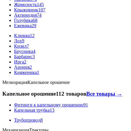
Жимолость
145
Крыжовник
107
Актинидия
74
Голубика
68
Ежевика
29
Клюква
12
Лох
9
Кизил
7
Брусника
4
Барбарис
3
Ирга
2
Арония
2
Княженика
1
Мелиорация
Капельное орошение
Капельное орошение
112 товаров
Все товары →
Фитинги к капельному орошению
91
Капельная трубка
13
Трубопровод
8
Механизация
Тракторы