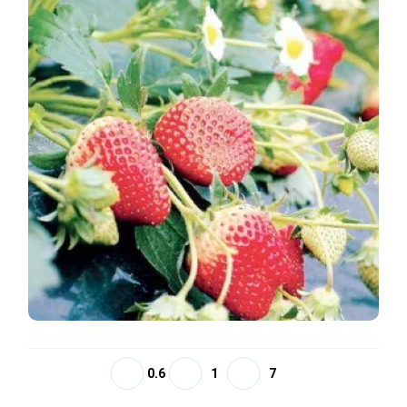
0.6
1
7