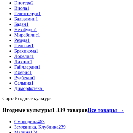
Энотера
2
Виола
1
Гелиптерум
1
Бальзамин
1
Бадан
1
Незабудка
1
Мирабилис
1
Резеда
1
Целозия
1
Брахикома
1
Лобелия
1
Лихнис
1
Гайллардия
1
Иберис
1
Рудбекия
1
Сальвия
1
Диморфотека
1
Сорта
Ягодные культуры
Ягодные культуры
1 339 товаров
Все товары →
Смородина
463
Земляника, Клубника
239
Малина
174