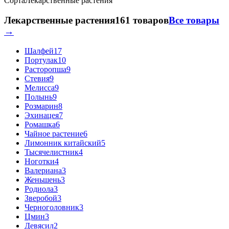
Сорта
Лекарственные растения
Лекарственные растения
161 товаров
Все товары
→
Шалфей
17
Портулак
10
Расторопша
9
Стевия
9
Мелисса
9
Полынь
9
Розмарин
8
Эхинацея
7
Ромашка
6
Чайное растение
6
Лимонник китайский
5
Тысячелистник
4
Ноготки
4
Валериана
3
Женьшень
3
Родиола
3
Зверобой
3
Черноголовник
3
Цмин
3
Девясил
2