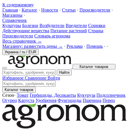
К содержимому
Главная
·
Каталог
·
Новости
·
Статьи
·
Производители
·
Магазины
·
Справочник
Культуры
Болезни
Возбудители
Вредители
Сорняки
Действующие вещества
Питание растений
Страны
Производители
Словарь агронома
Весь справочник →
Магазину: разместить цены →
·
Реклама
·
Помощь
·
·
Украина
/
ru
/
EUR
Каталог товаров
Найти
Избранное
Сравнение
Войти
Каталог товаров
Сезон
·
Томат
Гербициды, Десиканты
Кукуруза
Подсолнечник
Огурец
Капуста
Удобрения
Фунгициды
Пшеница
Перец