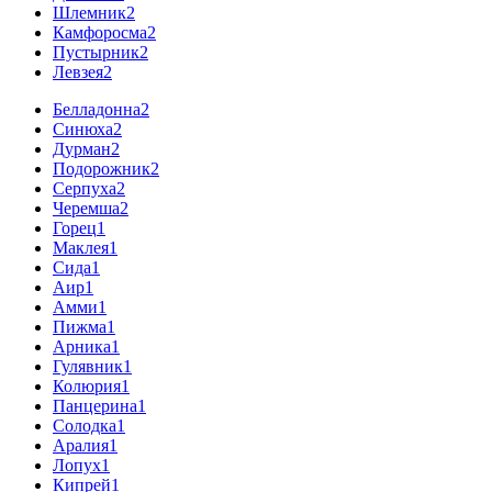
Шлемник
2
Камфоросма
2
Пустырник
2
Левзея
2
Белладонна
2
Синюха
2
Дурман
2
Подорожник
2
Серпуха
2
Черемша
2
Горец
1
Маклея
1
Сида
1
Аир
1
Амми
1
Пижма
1
Арника
1
Гулявник
1
Колюрия
1
Панцерина
1
Солодка
1
Аралия
1
Лопух
1
Кипрей
1