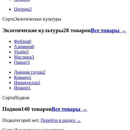
Цитрон
2
Сорта
Экзотические культуры
Экзотические культуры
28 товаров
Все товары →
Фейхоа
6
Азимина
6
Унаби
5
Маслина
3
Гранат
3
Дынная груша
2
Кивано
1
Наранхилла
1
Инжир
1
Сорта
Подвои
Подвои
140 товаров
Все товары →
Подкатегорий нет.
Перейти в раздел →