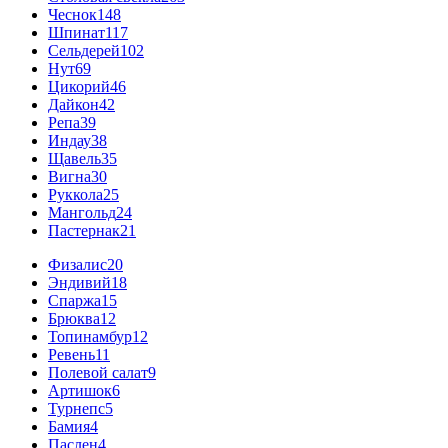
Чеснок
148
Шпинат
117
Сельдерей
102
Нут
69
Цикорий
46
Дайкон
42
Репа
39
Индау
38
Щавель
35
Вигна
30
Руккола
25
Мангольд
24
Пастернак
21
Физалис
20
Эндивий
18
Спаржа
15
Брюква
12
Топинамбур
12
Ревень
11
Полевой салат
9
Артишок
6
Турнепс
5
Бамия
4
Паслен
4