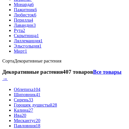
Монарда
6
Пажитник
6
Любисток
6
Перилла
4
Лавандин
3
Рута
2
Скрытница
1
Ляллеманция
1
Эльсгольция
1
Мирт
1
Сорта
Декоративные растения
Декоративные растения
407 товаров
Все товары
→
Облепиха
104
Шиповник
41
Сирень
33
Горошек душистый
28
Калина
27
Ива
20
Мискантус
20
Павловния
18