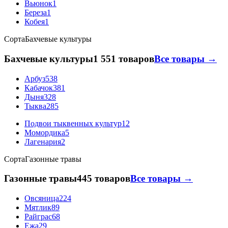
Вьюнок
1
Береза
1
Кобея
1
Сорта
Бахчевые культуры
Бахчевые культуры
1 551 товаров
Все товары →
Арбуз
538
Кабачок
381
Дыня
328
Тыква
285
Подвои тыквенных культур
12
Момордика
5
Лагенария
2
Сорта
Газонные травы
Газонные травы
445 товаров
Все товары →
Овсяница
224
Мятлик
89
Райграс
68
Ежа
29