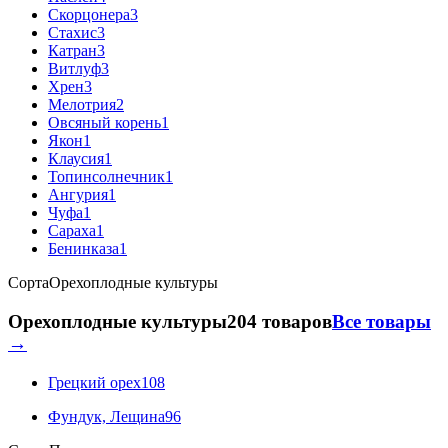
Скорцонера
3
Стахис
3
Катран
3
Витлуф
3
Хрен
3
Мелотрия
2
Овсяный корень
1
Якон
1
Клаусия
1
Топинсолнечник
1
Ангурия
1
Чуфа
1
Сараха
1
Бенинказа
1
Сорта
Орехоплодные культуры
Орехоплодные культуры
204 товаров
Все товары
→
Грецкий орех
108
Фундук, Лещина
96