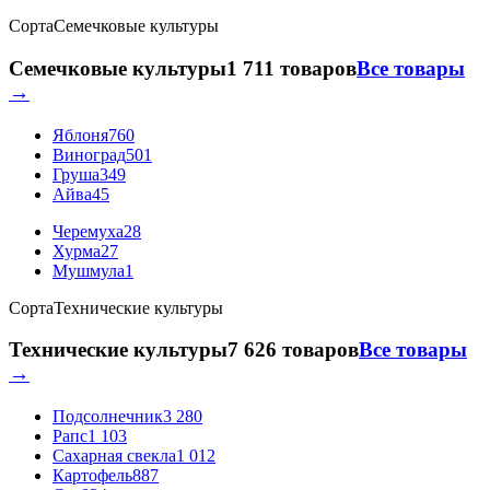
Сорта
Семечковые культуры
Семечковые культуры
1 711 товаров
Все товары
→
Яблоня
760
Виноград
501
Груша
349
Айва
45
Черемуха
28
Хурма
27
Мушмула
1
Сорта
Технические культуры
Технические культуры
7 626 товаров
Все товары
→
Подсолнечник
3 280
Рапс
1 103
Сахарная свекла
1 012
Картофель
887