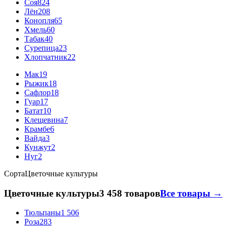
Соя
824
Лён
208
Конопля
65
Хмель
60
Табак
40
Сурепица
23
Хлопчатник
22
Мак
19
Рыжик
18
Сафлор
18
Гуар
17
Батат
10
Клещевина
7
Крамбе
6
Вайда
3
Кунжут
2
Нуг
2
Сорта
Цветочные культуры
Цветочные культуры
3 458 товаров
Все товары →
Тюльпаны
1 506
Роза
283