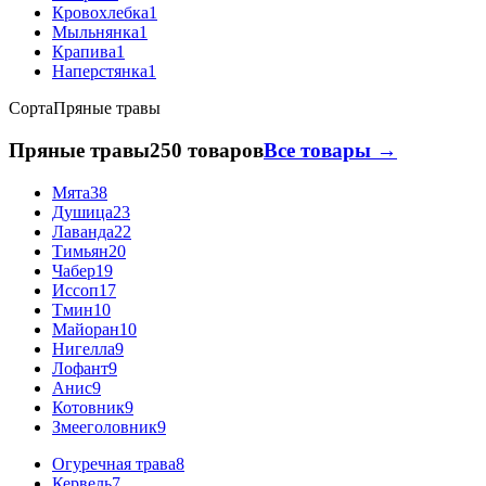
Кровохлебка
1
Мыльнянка
1
Крапива
1
Наперстянка
1
Сорта
Пряные травы
Пряные травы
250 товаров
Все товары →
Мята
38
Душица
23
Лаванда
22
Тимьян
20
Чабер
19
Иссоп
17
Тмин
10
Майоран
10
Нигелла
9
Лофант
9
Анис
9
Котовник
9
Змееголовник
9
Огуречная трава
8
Кервель
7