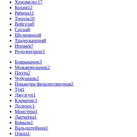
Хеномелес
17
Кохия
12
Рябина
11
Тополь
10
Вейгела
9
Сосна
8
Шелковица
8
Традесканция
8
Ипомея
7
Рододендрон
3
Боярышник
3
Можжевельник
2
Пихта
2
Чубушник
2
Никандра физалисовидная
2
Туя
1
Джузгун
1
Клематис
1
Долихос
1
Монстера
1
Лапчатка
1
Ковыль
1
Вальдштейния
1
Ольха
1