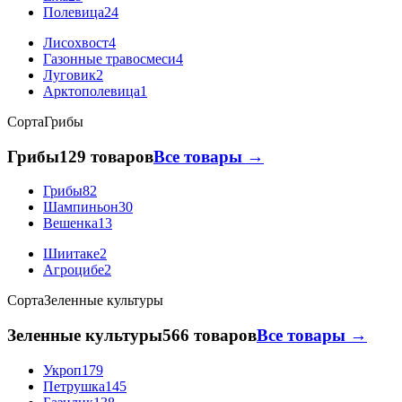
Полевица
24
Лисохвост
4
Газонные травосмеси
4
Луговик
2
Арктополевица
1
Сорта
Грибы
Грибы
129 товаров
Все товары →
Грибы
82
Шампиньон
30
Вешенка
13
Шиитаке
2
Агроцибе
2
Сорта
Зеленные культуры
Зеленные культуры
566 товаров
Все товары →
Укроп
179
Петрушка
145