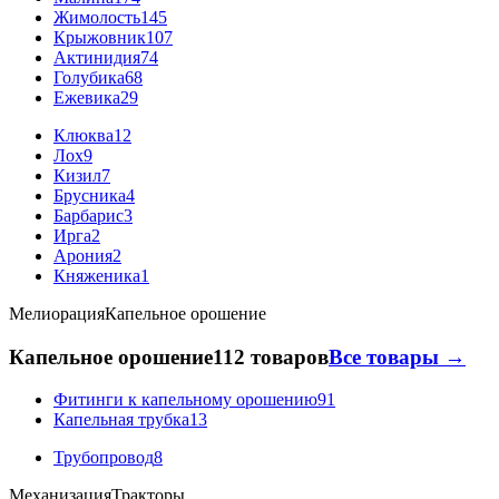
Жимолость
145
Крыжовник
107
Актинидия
74
Голубика
68
Ежевика
29
Клюква
12
Лох
9
Кизил
7
Брусника
4
Барбарис
3
Ирга
2
Арония
2
Княженика
1
Мелиорация
Капельное орошение
Капельное орошение
112 товаров
Все товары →
Фитинги к капельному орошению
91
Капельная трубка
13
Трубопровод
8
Механизация
Тракторы