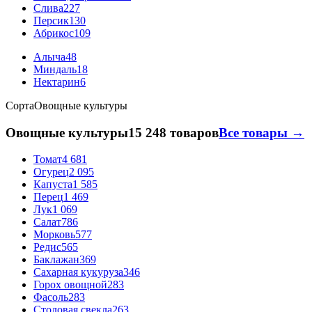
Слива
227
Персик
130
Абрикос
109
Алыча
48
Миндаль
18
Нектарин
6
Сорта
Овощные культуры
Овощные культуры
15 248 товаров
Все товары →
Томат
4 681
Огурец
2 095
Капуста
1 585
Перец
1 469
Лук
1 069
Салат
786
Морковь
577
Редис
565
Баклажан
369
Сахарная кукуруза
346
Горох овощной
283
Фасоль
283
Столовая свекла
263