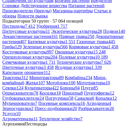
Справочник по культурам
Болезни растений
Вредители
Сорняки
Действующие вещества
Питание растений
Производители (бренды)
Магазины-партнёры
Статьи и
обзоры
Новости рынка
Подкатегории
50 групп · 57 064 позиций
Пестициды
7 412
Удобрения
1 717
Цитрусовые культуры
11
Экзотические культуры
28
Подвои
140
Лекарственные растения
161
Пряные травы
250
Декоративные
растения
407
Бахчевые культуры
1 551
Газонные травы
445
Грибы
129
Зеленные культуры
566
Кормовые культуры
1 458
Косточковые культуры
997
Овощные культуры
15 248
Орехоплодные культуры
204
Полевые культуры
10 189
Семечковые культуры
1 711
Технические культуры
7 626
Цветочные культуры
3 458
Ягодные культуры
1 339
Капельное орошение
112
Тракторы
312
Минитракторы
89
Комбайны
234
Мини-
комбайны
6
Жатки
107
Мотоблоки
100
Мототракторы
10
Сеялки
124
Культиваторы
422
Бороны
94
Плуги
85
Опрыскиватели
78
Косилки
18
Прицепы
8
Грунтофрезы
12
Глубокорыхлители
24
Погрузчики
58
Сажалки
6
Копалки
12
Мульчирователи
7
Посевные комплексы
16
Агродроны
4
Зерносушилки
2
Пресс-подборщики
20
Разбрасыватели
26
Услуги
10
Агроматериалы
11
Тепличное хозяйство
7
Агрохимия
Пестициды