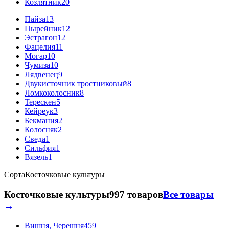
Козлятник
20
Пайза
13
Пырейник
12
Эстрагон
12
Фацелия
11
Могар
10
Чумиза
10
Лядвенец
9
Двукисточник тростниковый
8
Ломкоколосник
8
Терескен
5
Кейреук
3
Бекмания
2
Колосняк
2
Сведа
1
Сильфия
1
Вязель
1
Сорта
Косточковые культуры
Косточковые культуры
997 товаров
Все товары
→
Вишня, Черешня
459