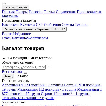
Каталог товаров
Главная
Товары
Новости
Статьи
Справочник
Производители
Магазины
Популярные разделы
Картофель
Кукуруза
СЗР
Удобрения
Семена
Техника
Регион, язык и валюта
Украина · RU · EUR
Войти
Избранное
Стать магазином-партнёром
Каталог товаров
57 064
позиций ·
50
категории
обновлено сегодня
ESC
Весь каталог
Каталог
Назад
Главные разделы
Агрохимия
9 129 позиций · 2 группы
Сорта
45 918 позиций ·
19 групп
Мелиорация
112 позиций · 1 группа
Механизация
1
877 позиций · 25 групп
Сервис
10 позиций · 1 группа
Теплицы
18 позиций · 2 группы
Узнать больше