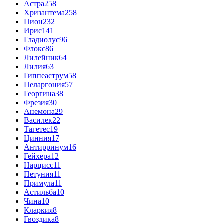
Астра
258
Хризантема
258
Пион
232
Ирис
141
Гладиолус
96
Флокс
86
Лилейник
64
Лилия
63
Гиппеаструм
58
Пеларгония
57
Георгина
38
Фрезия
30
Анемона
29
Василек
22
Тагетес
19
Цинния
17
Антирринум
16
Гейхера
12
Нарцисс
11
Петуния
11
Примула
11
Астильба
10
Чина
10
Кларкия
8
Гвоздика
8