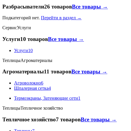
Разбрасыватели
26 товаров
Все товары →
Подкатегорий нет.
Перейти в раздел →
Сервис
Услуги
Услуги
10 товаров
Все товары →
Услуги
10
Теплицы
Агроматериалы
Агроматериалы
11 товаров
Все товары →
Агроволокно
6
Шпалерная сетка
4
Термоэкраны, Затеняющие сети
1
Теплицы
Тепличное хозяйство
Тепличное хозяйство
7 товаров
Все товары →
Теплицы
7