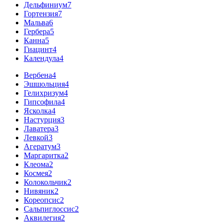
Дельфиниум
7
Гортензия
7
Мальва
6
Гербера
5
Канна
5
Гиацинт
4
Календула
4
Вербена
4
Эшшольция
4
Гелихризум
4
Гипсофила
4
Ясколка
4
Настурция
3
Лаватера
3
Левкой
3
Агератум
3
Маргаритка
2
Клеома
2
Космея
2
Колокольчик
2
Нивяник
2
Кореопсис
2
Сальпиглоссис
2
Аквилегия
2