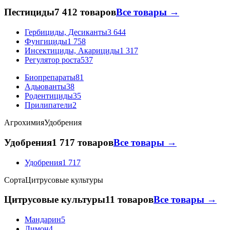
Пестициды
7 412 товаров
Все товары →
Гербициды, Десиканты
3 644
Фунгициды
1 758
Инсектициды, Акарициды
1 317
Регулятор роста
537
Биопрепараты
81
Адьюванты
38
Родентициды
35
Прилипатели
2
Агрохимия
Удобрения
Удобрения
1 717 товаров
Все товары →
Удобрения
1 717
Сорта
Цитрусовые культуры
Цитрусовые культуры
11 товаров
Все товары →
Мандарин
5
Лимон
4