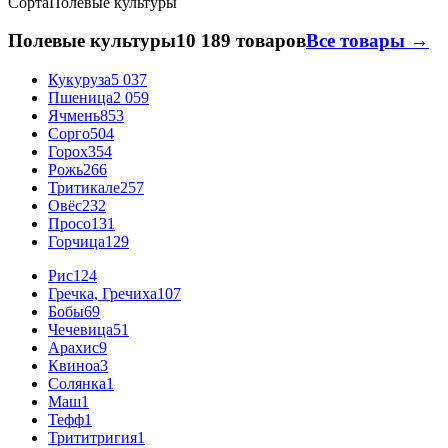
Сорта
Полевые культуры
Полевые культуры
10 189 товаров
Все товары →
Кукуруза
5 037
Пшеница
2 059
Ячмень
853
Сорго
504
Горох
354
Рожь
266
Тритикале
257
Овёс
232
Просо
131
Горчица
129
Рис
124
Гречка, Гречиха
107
Бобы
69
Чечевица
51
Арахис
9
Квиноа
3
Солянка
1
Маш
1
Тефф
1
Трититригия
1