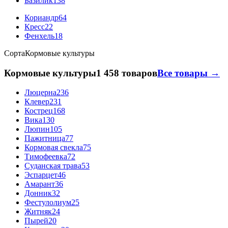
Базилик
138
Кориандр
64
Кресс
22
Фенхель
18
Сорта
Кормовые культуры
Кормовые культуры
1 458 товаров
Все товары →
Люцерна
236
Клевер
231
Кострец
168
Вика
130
Люпин
105
Пажитница
77
Кормовая свекла
75
Тимофеевка
72
Суданская трава
53
Эспарцет
46
Амарант
36
Донник
32
Фестулолиум
25
Житняк
24
Пырей
20