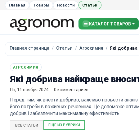
Главная
Товары
Новости
Статьи
☰
КАТАЛОГ ТОВАРОВ
Главная страница
Статьи
Агрохимия
Які добрива
АГРОХИМИЯ
Які добрива найкраще вноси
Пн, 11 ноября 2024
0 комментариев
Перед тим, як внести добриво, важливо провести аналіз
його потреби в поживних речовинах. Це допоможе оптим
добрив і забезпечити максимальну ефективність.
ЕЩЕ ИЗ РУБРИКИ
ВСЕ СТАТЬИ