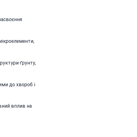
 засвоєння
 мікроелементи,
руктури ґрунту,
ими до хвороб і
вний вплив на