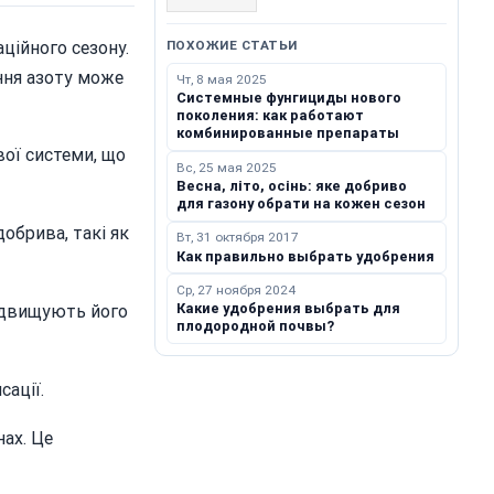
ційного сезону.
ПОХОЖИЕ СТАТЬИ
ння азоту може
Чт, 8 мая 2025
Системные фунгициды нового
поколения: как работают
комбинированные препараты
ої системи, що
Вс, 25 мая 2025
Весна, літо, осінь: яке добриво
для газону обрати на кожен сезон
обрива, такі як
Вт, 31 октября 2017
Как правильно выбрать удобрения
Ср, 27 ноября 2024
Какие удобрения выбрать для
підвищують його
плодородной почвы?
сації.
ах. Це