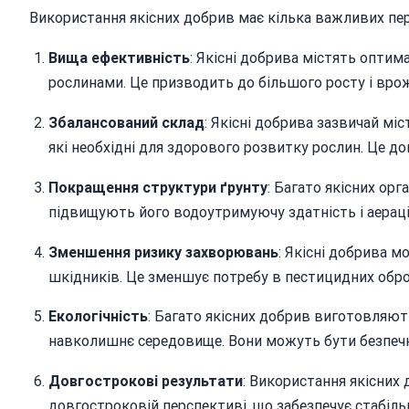
Використання якісних добрив має кілька важливих пер
Вища ефективність
: Якісні добрива містять оптим
рослинами. Це призводить до більшого росту і врож
Збалансований склад
: Якісні добрива зазвичай міс
які необхідні для здорового розвитку рослин. Це д
Покращення структури ґрунту
: Багато якісних ор
підвищують його водоутримуючу здатність і аераці
Зменшення ризику захворювань
: Якісні добрива м
шкідників. Це зменшує потребу в пестицидних обро
Екологічність
: Багато якісних добрив виготовляют
навколишнє середовище. Вони можуть бути безпечні
Довгострокові результати
: Використання якісних
довгостроковій перспективі, що забезпечує стабільн