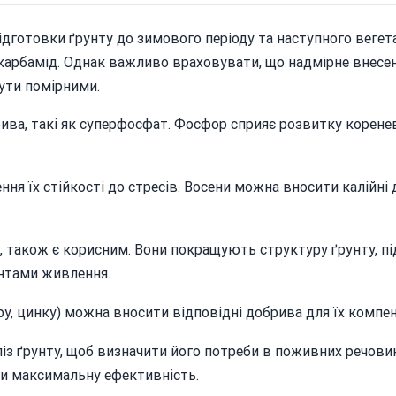
дготовки ґрунту до зимового періоду та наступного вегета
о карбамід. Однак важливо враховувати, що надмірне внесе
ути помірними.
ва, такі як суперфосфат. Фосфор сприяє розвитку коренев
я їх стійкості до стресів. Восени можна вносити калійні д
ій, також є корисним. Вони покращують структуру ґрунту, 
ентами живлення.
ру, цинку) можна вносити відповідні добрива для їх компен
із ґрунту, щоб визначити його потреби в поживних речовин
ти максимальну ефективність.