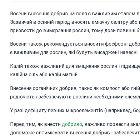
Восени внесення добрив на поля є важливим етапом пі
Зазвичай в осінній період вносять аміачну селітру аб
призвести до вимерзання рослин, тому дози повинні б
Восени також рекомендується вносити фосфорні добри
є важливим для рослин, які будуть висаджені навесні.
Калій також важливий для зміцнення рослин і підвищенн
калійна сіль або калій магній.
Внесення органічних добрив, таких як компост або гн
родючість і забезпечують рослини необхідними елем
У разі дефіциту певних мікроелементів (наприклад, бо
Перед тим, як внести
добриво
, важливо провести анал
допоможе оптимізувати внесення добрив і забезпечи