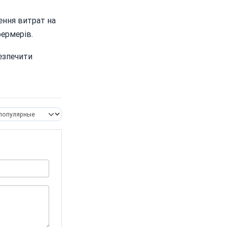
ення витрат на
фермерів.
езпечити