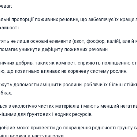
еваг:
альні пропорції поживних речовин, що забезпечує їх краще
айності.
тять не лише основні елементи (азот, фосфор, калій), але й
опомагає уникнути дефіциту поживних речовин.
ганічних добрив, таких як компост, сприяють поліпшенню ст
ю, що позитивно впливає на кореневу систему рослин.
ожуть допомогти зміцнити рослини, роблячи їх більш стійк
бках.
ься з екологічно чистих матеріалів і мають менший негати
шими для ґрунтових і водних ресурсів.
 добрив може призвести до покращення родючості ґрунту в
іші врожаї в наступні роки.