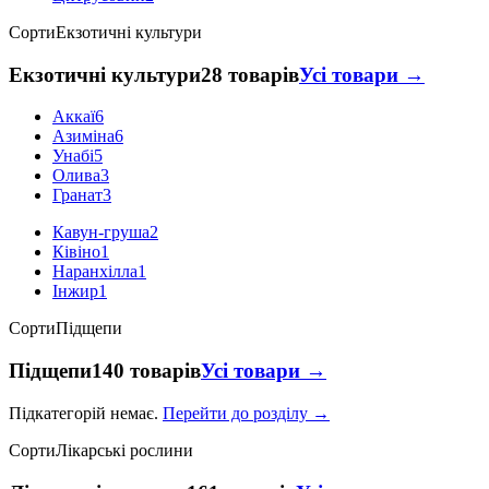
Сорти
Екзотичні культури
Екзотичні культури
28 товарів
Усі товари →
Аккаї
6
Азиміна
6
Унабі
5
Олива
3
Гранат
3
Кавун-груша
2
Ківіно
1
Наранхілла
1
Інжир
1
Сорти
Підщепи
Підщепи
140 товарів
Усі товари →
Підкатегорій немає.
Перейти до розділу →
Сорти
Лікарські рослини