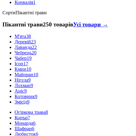
Конвалія
1
Сорти
Пікантні трави
Пікантні трави
250 товарів
Усі товари →
М'ята
38
Деревій
23
Лаванда
22
Чебрець
20
Чабер
19
Ісоп
17
Кмин
10
Майоран
10
Нігела
9
Лохман
9
Аніс
9
Котовник
9
Змієїд
9
Огіркова трава
8
Копър
7
Монарда
6
Шафран
6
Любисток
6