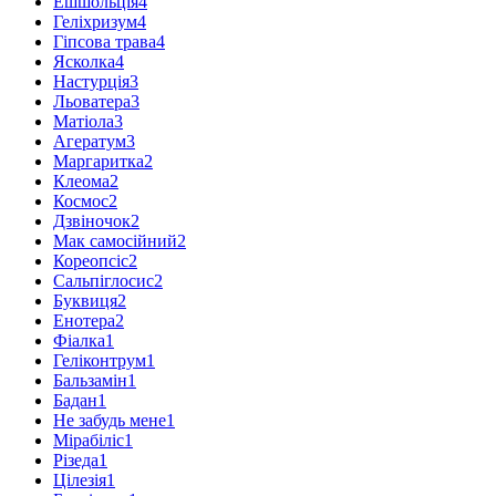
Ешшольція
4
Геліхризум
4
Гіпсова трава
4
Ясколка
4
Настурція
3
Льоватера
3
Матіола
3
Агератум
3
Маргаритка
2
Клеома
2
Космос
2
Дзвіночок
2
Мак самосійний
2
Кореопсіс
2
Сальпіглосис
2
Буквиця
2
Енотера
2
Фіалка
1
Геліконтрум
1
Бальзамін
1
Бадан
1
Не забудь мене
1
Мірабіліс
1
Різеда
1
Цілезія
1