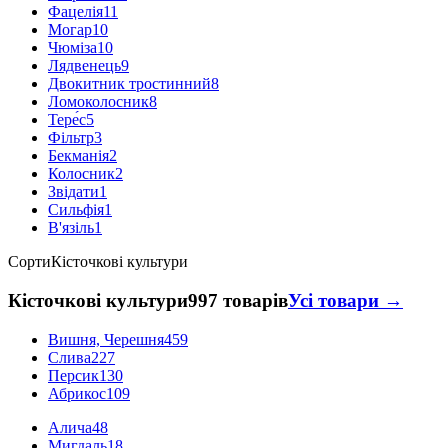
Фацелія
11
Могар
10
Чюміза
10
Лядвенець
9
Двокитник тростинний
8
Ломоколосник
8
Тере́с
5
Фільтр
3
Бекманія
2
Колосник
2
Звідати
1
Сильфія
1
В'язіль
1
Сорти
Кісточкові культури
Кісточкові культури
997 товарів
Усі товари →
Вишня, Черешня
459
Слива
227
Персик
130
Абрикос
109
Алича
48
Мигдаль
18