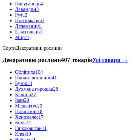
Плеуганець
4
Лавандин
3
Рута
2
Прихожанка
1
Лялеманція
1
Ельсгольція
1
Мирт
1
Сорти
Декоративні рослини
Декоративні рослини
407 товарів
Усі товари →
Обліпиха
104
Плоди шипшини
41
Бузок
33
Духмяна горошка
28
Калина
27
Іван
20
Міскантус
20
Повліяння
18
Хеномеле́с
17
Кохія
12
Гіркокаштан
11
Клен
10
Вейгела
9