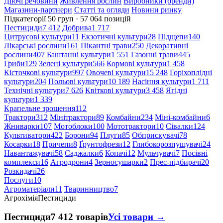
Діючі речовини
Живлення рослин
Виробники (бренди)
Магазини-партнери
Статті та огляди
Новини ринку
Підкатегорії
50 груп · 57 064 позицій
Пестициди
7 412
Добрива
1 717
Цитрусові культури
11
Екзотичні культури
28
Підщепи
140
Лікарські рослини
161
Пікантні трави
250
Декоративні
рослини
407
Баштанні культури
1 551
Газонні трави
445
Гриби
129
Зелені культури
566
Кормові культури
1 458
Кісточкові культури
997
Овочеві культури
15 248
Горіхоплідні
культури
204
Польові культури
10 189
Насіння культури
1 711
Технічні культури
7 626
Квіткові культури
3 458
Ягідні
культури
1 339
Крапельне зрошення
112
Трактори
312
Мінітрактори
89
Комбайни
234
Міні-комбайни
6
Жниварки
107
Мотоблоки
100
Мототрактори
10
Сівалки
124
Культиватори
422
Борони
94
Плуги
85
Обприскувачі
78
Косарки
18
Причепи
8
Ґрунтофрези
12
Глибокорозпушувачі
24
Навантажувачі
58
Саджалки
6
Копачі
12
Мульчувачі
7
Посівні
комплекси
16
Агродрони
4
Зерносушарки
2
Прес-підбирачі
20
Розкидачі
26
Послуги
10
Агроматеріали
11
Тваринництво
7
Агрохімія
Пестициди
Пестициди
7 412 товарів
Усі товари →