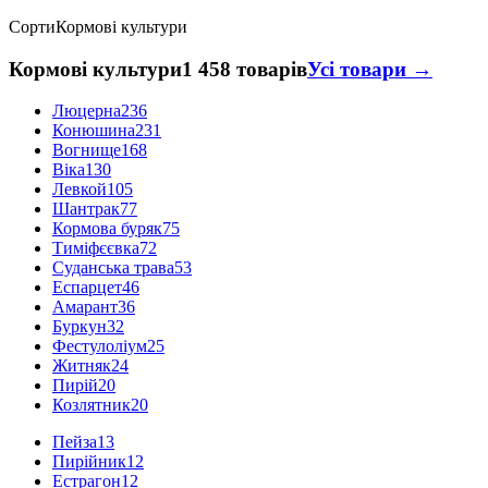
Сорти
Кормові культури
Кормові культури
1 458 товарів
Усі товари →
Люцерна
236
Конюшина
231
Вогнище
168
Віка
130
Левкой
105
Шантрак
77
Кормова буряк
75
Тиміфєєвка
72
Суданська трава
53
Еспарцет
46
Амарант
36
Буркун
32
Фестулоліум
25
Житняк
24
Пирій
20
Козлятник
20
Пейза
13
Пирійник
12
Естрагон
12