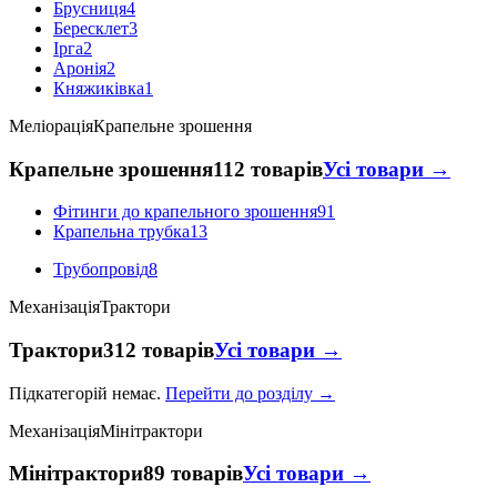
Брусниця
4
Бересклет
3
Ірга
2
Аронія
2
Княжиківка
1
Меліорація
Крапельне зрошення
Крапельне зрошення
112 товарів
Усі товари →
Фітинги до крапельного зрошення
91
Крапельна трубка
13
Трубопровід
8
Механізація
Трактори
Трактори
312 товарів
Усі товари →
Підкатегорій немає.
Перейти до розділу →
Механізація
Мінітрактори
Мінітрактори
89 товарів
Усі товари →