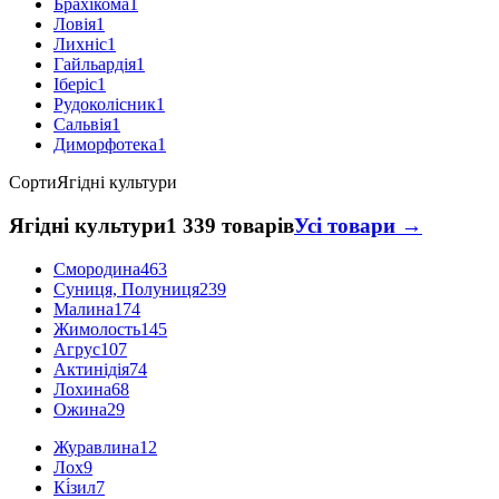
Брахікома
1
Ловія
1
Лихніс
1
Гайльардія
1
Іберіс
1
Рудоколісник
1
Сальвія
1
Диморфотека
1
Сорти
Ягідні культури
Ягідні культури
1 339 товарів
Усі товари →
Смородина
463
Суниця, Полуниця
239
Малина
174
Жимолость
145
Агрус
107
Актинідія
74
Лохина
68
Ожина
29
Журавлина
12
Лох
9
Кі́зил
7