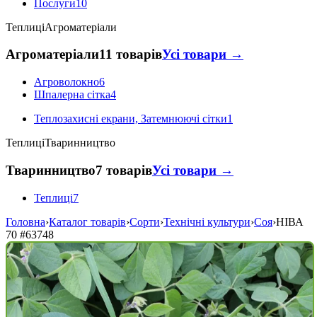
Послуги
10
Теплиці
Агроматеріали
Агроматеріали
11 товарів
Усі товари →
Агроволокно
6
Шпалерна сітка
4
Теплозахисні екрани, Затемнюючі сітки
1
Теплиці
Тваринництво
Тваринництво
7 товарів
Усі товари →
Теплиці
7
Головна
›
Каталог товарів
›
Сорти
›
Технічні культури
›
Соя
›
НІВА
70
#63748