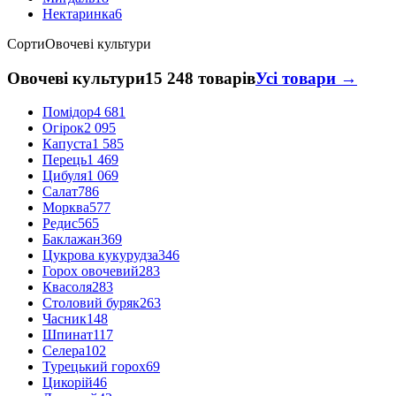
Нектаринка
6
Сорти
Овочеві культури
Овочеві культури
15 248 товарів
Усі товари →
Помідор
4 681
Огірок
2 095
Капуста
1 585
Перець
1 469
Цибуля
1 069
Салат
786
Морква
577
Редис
565
Баклажан
369
Цукрова кукурудза
346
Горох овочевий
283
Квасоля
283
Столовий буряк
263
Часник
148
Шпинат
117
Селера
102
Турецький горох
69
Цикорій
46