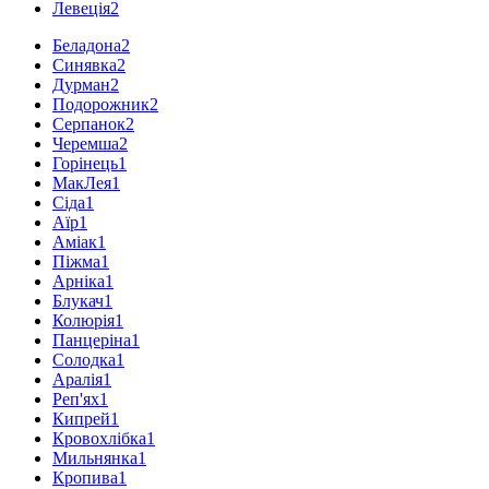
Левеція
2
Беладона
2
Синявка
2
Дурман
2
Подорожник
2
Серпанок
2
Черемша
2
Горінець
1
МакЛея
1
Сіда
1
Аїр
1
Аміак
1
Піжма
1
Арніка
1
Блукач
1
Колюрія
1
Панцеріна
1
Солодка
1
Аралія
1
Реп'ях
1
Кипрей
1
Кровохлібка
1
Мильнянка
1
Кропива
1