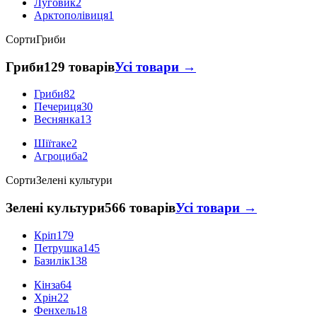
Луговик
2
Арктополівиця
1
Сорти
Гриби
Гриби
129 товарів
Усі товари →
Гриби
82
Печериця
30
Веснянка
13
Шіїтаке
2
Агроциба
2
Сорти
Зелені культури
Зелені культури
566 товарів
Усі товари →
Кріп
179
Петрушка
145
Базилік
138
Кінза
64
Хрін
22
Фенхель
18