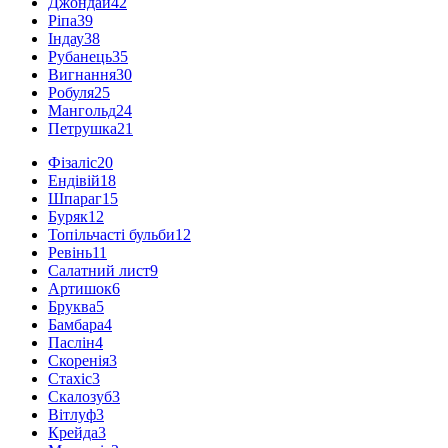
Джондай
42
Ріпа
39
Індау
38
Рубанець
35
Вигнання
30
Робуля
25
Мангольд
24
Петрушка
21
Фізаліс
20
Ендівій
18
Шпараг
15
Буряк
12
Топільчасті бульби
12
Ревінь
11
Салатний лист
9
Артишок
6
Бруква
5
Бамбара
4
Паслін
4
Скоренія
3
Стахіс
3
Скалозуб
3
Вітлуф
3
Крейда
3