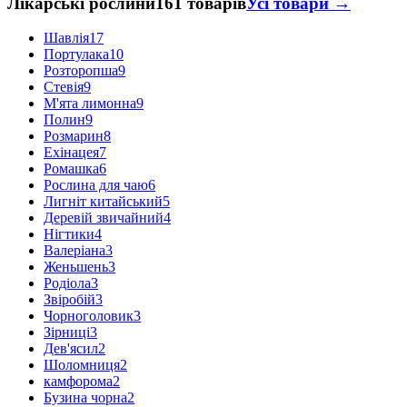
Лікарські рослини
161 товарів
Усі товари →
Шавлія
17
Портулака
10
Розторопша
9
Стевія
9
М'ята лимонна
9
Полин
9
Розмарин
8
Ехінацея
7
Ромашка
6
Рослина для чаю
6
Лигніт китайський
5
Деревій звичайний
4
Нігтики
4
Валеріана
3
Женьшень
3
Родіола
3
Звіробій
3
Чорноголовик
3
Зірниці
3
Дев'ясил
2
Шоломниця
2
камфорома
2
Бузина чорна
2