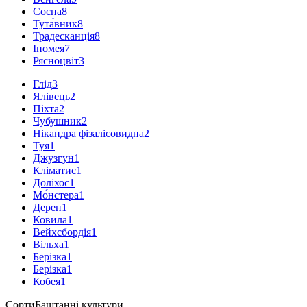
Сосна
8
Тута́вник
8
Традесканція
8
Іпомея
7
Рясноцвіт
3
Глід
3
Ялівець
2
Піхта
2
Чубушник
2
Нікандра фізалісовидна
2
Туя
1
Джузгун
1
Кліматис
1
Доліхос
1
Мо́нстера
1
Дерен
1
Ковила
1
Вейхсбордія
1
Вільха
1
Берізка
1
Берізка
1
Кобея
1
Сорти
Баштанні культури