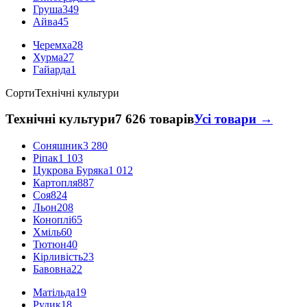
Груша
349
Айва
45
Черемха
28
Хурма
27
Гайарда
1
Сорти
Технічні культури
Технічні культури
7 626 товарів
Усі товари →
Соняшник
3 280
Ріпак
1 103
Цукрова Буряка
1 012
Картопля
887
Соя
824
Льон
208
Коноплі
65
Хміль
60
Тютюн
40
Кірливість
23
Бавовна
22
Матільда
19
Рудик
18