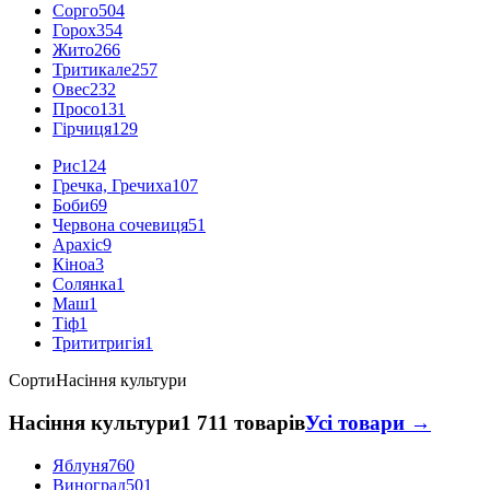
Сорго
504
Горох
354
Жито
266
Тритикале
257
Овес
232
Просо
131
Гірчиця
129
Рис
124
Гречка, Гречиха
107
Боби
69
Червона сочевиця
51
Арахіс
9
Кіноа
3
Солянка
1
Маш
1
Тіф
1
Трититригія
1
Сорти
Насіння культури
Насіння культури
1 711 товарів
Усі товари →
Яблуня
760
Виноград
501