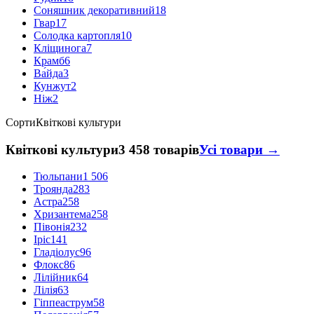
Соняшник декоративний
18
Гвар
17
Солодка картопля
10
Кліщинога
7
Крамб
6
Ва́йда
3
Кунжут
2
Ніж
2
Сорти
Квіткові культури
Квіткові культури
3 458 товарів
Усі товари →
Тюльпани
1 506
Троянда
283
Астра
258
Хризантема
258
Півонія
232
Іріс
141
Гладіолус
96
Флокс
86
Лілійник
64
Лілія
63
Гіппеаструм
58