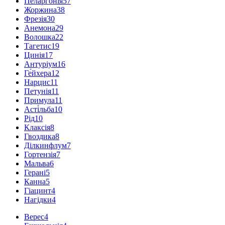
Пеларгонія
57
Жоржина
38
Фрезія
30
Анемона
29
Волошка
22
Тагетис
19
Цинія
17
Антуріум
16
Ге́йхера
12
Нарцис
11
Петунія
11
Примула
11
Асті́льба
10
Рід
10
Клаксія
8
Гвоздика
8
Ділкинфлум
7
Гортензія
7
Мальва
6
Герані
5
Канна
5
Гіацинт
4
Нагідки
4
Верес
4