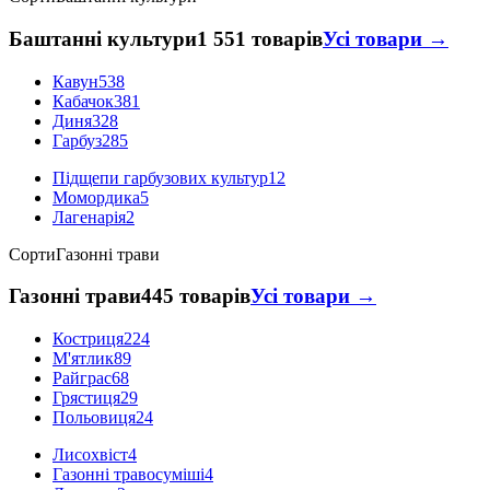
Баштанні культури
1 551 товарів
Усі товари →
Кавун
538
Кабачок
381
Диня
328
Гарбуз
285
Підщепи гарбузових культур
12
Момордика
5
Лагенарія
2
Сорти
Газонні трави
Газонні трави
445 товарів
Усі товари →
Костриця
224
М'ятлик
89
Райграс
68
Грястиця
29
Польовиця
24
Лисохвіст
4
Газонні травосуміші
4