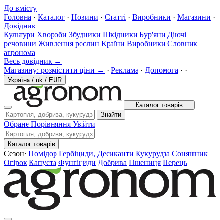
До вмісту
Головна
·
Каталог
·
Новини
·
Статті
·
Виробники
·
Магазини
·
Довідник
Культури
Хвороби
Збудники
Шкідники
Бур'яни
Діючі
речовини
Живлення рослин
Країни
Виробники
Словник
агронома
Весь довідник →
Магазину: розмістити ціни →
·
Реклама
·
Допомога
·
·
Україна
/
uk
/
EUR
Каталог товарів
Знайти
Обране
Порівняння
Увійти
Каталог товарів
Сезон
·
Помідор
Гербіциди, Десиканти
Кукурудза
Соняшник
Огірок
Капуста
Фунгіциди
Добрива
Пшениця
Перець