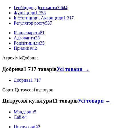
Гербіциди, Десиканти
3 644
Фунгіциди
1 758
Інсектициди, Акарициди
1 317
Регулятор росту
537
Біопрепарати
81
Ад'юванти
38
Родентициди
35
Прилипачі
2
Агрохімія
Добрива
Добрива
1 717 товарів
Усі товари →
Добрива
1 717
Сорти
Цитрусові культури
Цитрусові культури
11 товарів
Усі товари →
Мандарин
5
Лайм
4
Цитрусовий
2