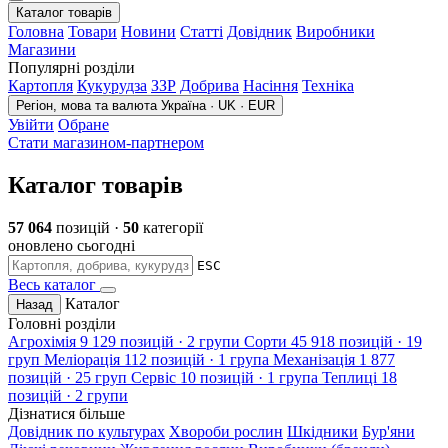
Каталог товарів
Головна
Товари
Новини
Статті
Довідник
Виробники
Магазини
Популярні розділи
Картопля
Кукурудза
ЗЗР
Добрива
Насіння
Техніка
Регіон, мова та валюта
Україна · UK · EUR
Увійти
Обране
Стати магазином-партнером
Каталог товарів
57 064
позицій ·
50
категорії
оновлено сьогодні
ESC
Весь каталог
Каталог
Назад
Головні розділи
Агрохімія
9 129 позицій · 2 групи
Сорти
45 918 позицій · 19
груп
Меліорація
112 позицій · 1 група
Механізація
1 877
позицій · 25 груп
Сервіс
10 позицій · 1 група
Теплиці
18
позицій · 2 групи
Дізнатися більше
Довідник по культурах
Хвороби рослин
Шкідники
Бур'яни