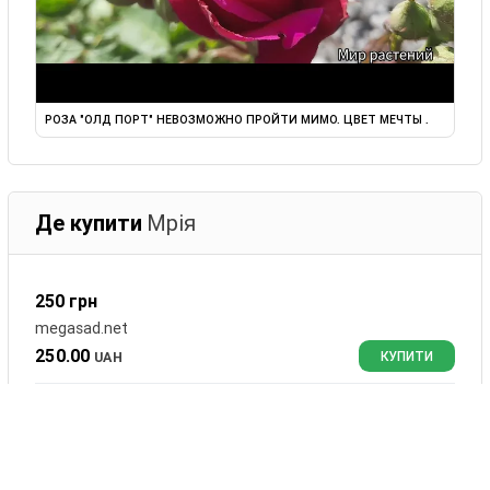
РОЗА "ОЛД ПОРТ" НЕВОЗМОЖНО ПРОЙТИ МИМО. ЦВЕТ МЕЧТЫ .
Де купити
Мрія
250 грн
megasad.net
250.00
UAH
КУПИТИ
Пион «Miss America» Мисс Америка
gardendream.pp.ua
385.00
UAH
КУПИТИ