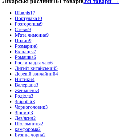
Лікарські рослини
161 товарів
Усі товари →
Шавлія
17
Портулака
10
Розторопша
9
Стевія
9
М'ята лимонна
9
Полин
9
Розмарин
8
Ехінацея
7
Ромашка
6
Рослина для чаю
6
Лигніт китайський
5
Деревій звичайний
4
Нігтики
4
Валеріана
3
Женьшень
3
Родіола
3
Звіробій
3
Чорноголовик
3
Зірниці
3
Дев'ясил
2
Шоломниця
2
камфорома
2
Бузина чорна
2