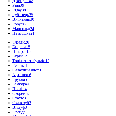
Джондай
42
Ріпа
39
Індау
38
Рубанець
35
Вигнання
30
Робуля
25
Мангольд
24
Петрушка
21
Фізаліс
20
Ендівій
18
Шпараг
15
Буряк
12
Топільчасті бульби
12
Ревінь
11
Салатний лист
9
Артишок
6
Бруква
5
Бамбара
4
Паслін
4
Скоренія
3
Стахіс
3
Скалозуб
3
Вітлуф
3
Крейда
3