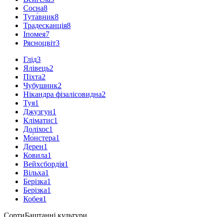
Сосна
8
Тута́вник
8
Традесканція
8
Іпомея
7
Рясноцвіт
3
Глід
3
Ялівець
2
Піхта
2
Чубушник
2
Нікандра фізалісовидна
2
Туя
1
Джузгун
1
Кліматис
1
Доліхос
1
Мо́нстера
1
Дерен
1
Ковила
1
Вейхсбордія
1
Вільха
1
Берізка
1
Берізка
1
Кобея
1
Сорти
Баштанні культури