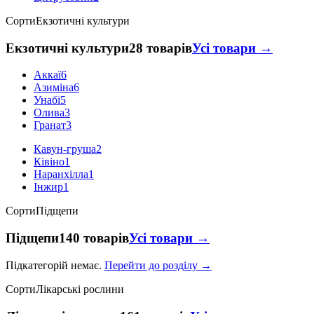
Сорти
Екзотичні культури
Екзотичні культури
28 товарів
Усі товари →
Аккаї
6
Азиміна
6
Унабі
5
Олива
3
Гранат
3
Кавун-груша
2
Ківіно
1
Наранхілла
1
Інжир
1
Сорти
Підщепи
Підщепи
140 товарів
Усі товари →
Підкатегорій немає.
Перейти до розділу →
Сорти
Лікарські рослини