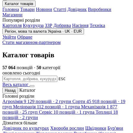
Каталог товарів
Головна
Товари
Новини
Статті
Довідник
Виробники
Магазини
Популярні розділи
Картопля
Кукурудза
ЗЗР
Добрива
Насіння
Техніка
Регіон, мова та валюта
Україна · UK · EUR
Увійти
Обране
Стати магазином-партнером
Каталог товарів
57 064
позицій ·
50
категорії
оновлено сьогодні
ESC
Весь каталог
Каталог
Назад
Головні розділи
Агрохімія
9 129 позицій · 2 групи
Сорти
45 918 позицій · 19
груп
Меліорація
112 позицій · 1 група
Механізація
1 877
позицій · 25 груп
Сервіс
10 позицій · 1 група
Теплиці
18
позицій · 2 групи
Дізнатися більше
Довідник по культурах
Хвороби рослин
Шкідники
Бур'яни