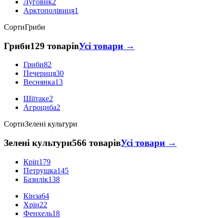
Луговик
2
Арктополівиця
1
Сорти
Гриби
Гриби
129 товарів
Усі товари →
Гриби
82
Печериця
30
Веснянка
13
Шіїтаке
2
Агроциба
2
Сорти
Зелені культури
Зелені культури
566 товарів
Усі товари →
Кріп
179
Петрушка
145
Базилік
138
Кінза
64
Хрін
22
Фенхель
18