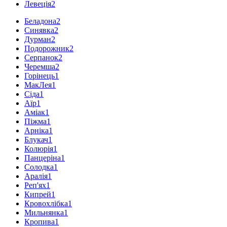
Левеція
2
Беладона
2
Синявка
2
Дурман
2
Подорожник
2
Серпанок
2
Черемша
2
Горінець
1
МакЛея
1
Сіда
1
Аїр
1
Аміак
1
Піжма
1
Арніка
1
Блукач
1
Колюрія
1
Панцеріна
1
Солодка
1
Аралія
1
Реп'ях
1
Кипрей
1
Кровохлібка
1
Мильнянка
1
Кропива
1