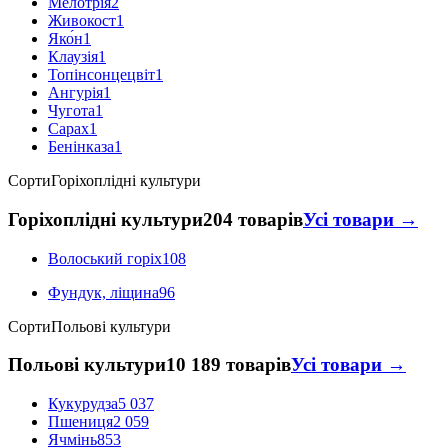
Мелотрія
2
Живокост
1
Яко́н
1
Клаузія
1
Топінсонцецвіт
1
Ангурія
1
Чугота
1
Сарах
1
Бенінказа
1
Сорти
Горіхоплідні культури
Горіхоплідні культури
204 товарів
Усі товари →
Волоський горіх
108
Фундук, ліщина
96
Сорти
Польові культури
Польові культури
10 189 товарів
Усі товари →
Кукурудза
5 037
Пшениця
2 059
Ячмінь
853