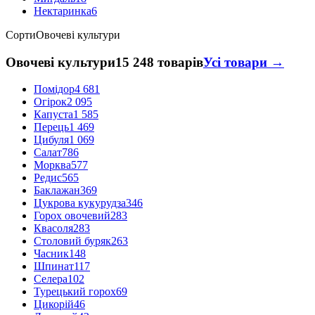
Нектаринка
6
Сорти
Овочеві культури
Овочеві культури
15 248 товарів
Усі товари →
Помідор
4 681
Огірок
2 095
Капуста
1 585
Перець
1 469
Цибуля
1 069
Салат
786
Морква
577
Редис
565
Баклажан
369
Цукрова кукурудза
346
Горох овочевий
283
Квасоля
283
Столовий буряк
263
Часник
148
Шпинат
117
Селера
102
Турецький горох
69
Цикорій
46