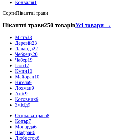
Конвалія
1
Сорти
Пікантні трави
Пікантні трави
250 товарів
Усі товари →
М'ята
38
Деревій
23
Лаванда
22
Чебрець
20
Чабер
19
Ісоп
17
Кмин
10
Майоран
10
Нігела
9
Лохман
9
Аніс
9
Котовник
9
Змієїд
9
Огіркова трава
8
Копър
7
Монарда
6
Шафран
6
Любисток
6