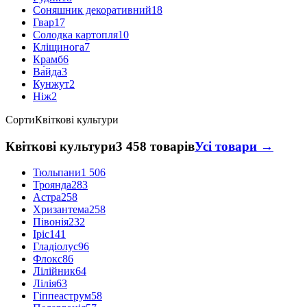
Соняшник декоративний
18
Гвар
17
Солодка картопля
10
Кліщинога
7
Крамб
6
Ва́йда
3
Кунжут
2
Ніж
2
Сорти
Квіткові культури
Квіткові культури
3 458 товарів
Усі товари →
Тюльпани
1 506
Троянда
283
Астра
258
Хризантема
258
Півонія
232
Іріс
141
Гладіолус
96
Флокс
86
Лілійник
64
Лілія
63
Гіппеаструм
58