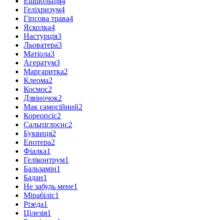
Ешшольція
4
Геліхризум
4
Гіпсова трава
4
Ясколка
4
Настурція
3
Льоватера
3
Матіола
3
Агератум
3
Маргаритка
2
Клеома
2
Космос
2
Дзвіночок
2
Мак самосійний
2
Кореопсіс
2
Сальпіглосис
2
Буквиця
2
Енотера
2
Фіалка
1
Геліконтрум
1
Бальзамін
1
Бадан
1
Не забудь мене
1
Мірабіліс
1
Різеда
1
Цілезія
1