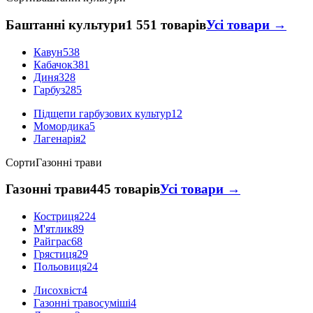
Баштанні культури
1 551 товарів
Усі товари →
Кавун
538
Кабачок
381
Диня
328
Гарбуз
285
Підщепи гарбузових культур
12
Момордика
5
Лагенарія
2
Сорти
Газонні трави
Газонні трави
445 товарів
Усі товари →
Костриця
224
М'ятлик
89
Райграс
68
Грястиця
29
Польовиця
24
Лисохвіст
4
Газонні травосуміші
4