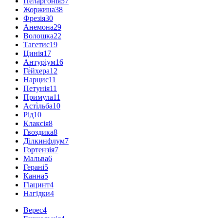
Пеларгонія
57
Жоржина
38
Фрезія
30
Анемона
29
Волошка
22
Тагетис
19
Цинія
17
Антуріум
16
Ге́йхера
12
Нарцис
11
Петунія
11
Примула
11
Асті́льба
10
Рід
10
Клаксія
8
Гвоздика
8
Ділкинфлум
7
Гортензія
7
Мальва
6
Герані
5
Канна
5
Гіацинт
4
Нагідки
4
Верес
4