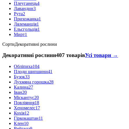
Плеуганець
4
Лавандин
3
Рута
2
Прихожанка
1
Лялеманція
1
Ельсгольція
1
Мирт
1
Сорти
Декоративні рослини
Декоративні рослини
407 товарів
Усі товари →
Обліпиха
104
Плоди шипшини
41
Бузок
33
Духмяна горошка
28
Калина
27
Іван
20
Міскантус
20
Повліяння
18
Хеномеле́с
17
Кохія
12
Гіркокаштан
11
Клен
10
Вейгела
9