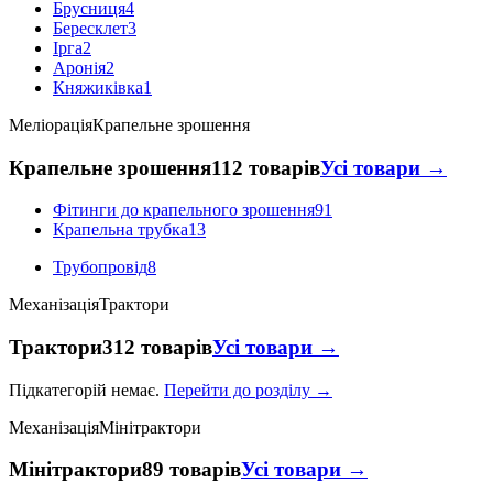
Брусниця
4
Бересклет
3
Ірга
2
Аронія
2
Княжиківка
1
Меліорація
Крапельне зрошення
Крапельне зрошення
112 товарів
Усі товари →
Фітинги до крапельного зрошення
91
Крапельна трубка
13
Трубопровід
8
Механізація
Трактори
Трактори
312 товарів
Усі товари →
Підкатегорій немає.
Перейти до розділу →
Механізація
Мінітрактори
Мінітрактори
89 товарів
Усі товари →