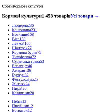
Сорти
Кормові культури
Кормові культури
1 458 товарів
Усі товари →
Люцерна
236
Конюшина
231
Вогнище
168
Віка
130
Левкой
105
Шантрак
77
Кормова буряк
75
Тиміфєєвка
72
Суданська трава
53
Еспарцет
46
Амарант
36
Буркун
32
Фестулоліум
25
Житняк
24
Пирій
20
Козлятник
20
Пейза
13
Пирійник
12
Естрагон
12