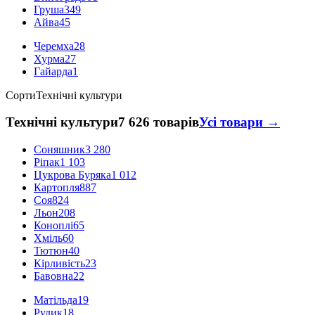
Груша
349
Айва
45
Черемха
28
Хурма
27
Гайарда
1
Сорти
Технічні культури
Технічні культури
7 626 товарів
Усі товари →
Соняшник
3 280
Ріпак
1 103
Цукрова Буряка
1 012
Картопля
887
Соя
824
Льон
208
Коноплі
65
Хміль
60
Тютюн
40
Кірливість
23
Бавовна
22
Матільда
19
Рудик
18