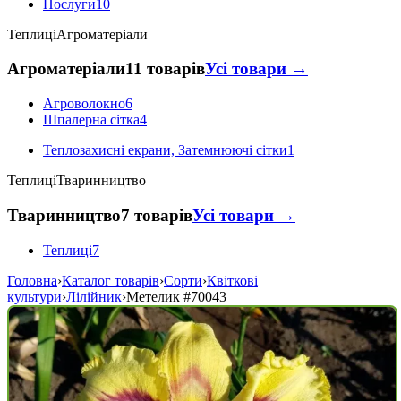
Послуги
10
Теплиці
Агроматеріали
Агроматеріали
11 товарів
Усі товари →
Агроволокно
6
Шпалерна сітка
4
Теплозахисні екрани, Затемнюючі сітки
1
Теплиці
Тваринництво
Тваринництво
7 товарів
Усі товари →
Теплиці
7
Головна
›
Каталог товарів
›
Сорти
›
Квіткові
культури
›
Лілійник
›
Метелик
#70043