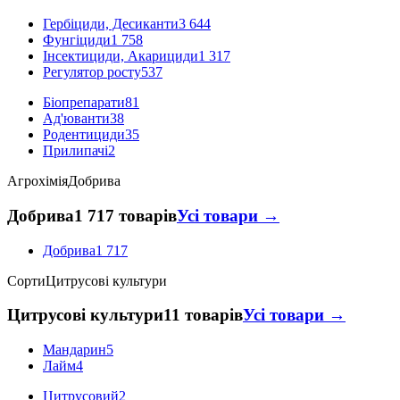
Гербіциди, Десиканти
3 644
Фунгіциди
1 758
Інсектициди, Акарициди
1 317
Регулятор росту
537
Біопрепарати
81
Ад'юванти
38
Родентициди
35
Прилипачі
2
Агрохімія
Добрива
Добрива
1 717 товарів
Усі товари →
Добрива
1 717
Сорти
Цитрусові культури
Цитрусові культури
11 товарів
Усі товари →
Мандарин
5
Лайм
4
Цитрусовий
2