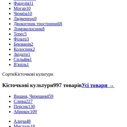
Фацелія
11
Могар
10
Чюміза
10
Лядвенець
9
Двокитник тростинний
8
Ломоколосник
8
Тере́с
5
Фільтр
3
Бекманія
2
Колосник
2
Звідати
1
Сильфія
1
В'язіль
1
Сорти
Кісточкові культури
Кісточкові культури
997 товарів
Усі товари →
Вишня, Черешня
459
Слива
227
Персик
130
Абрикос
109
Алича
48
Мигдаль
18