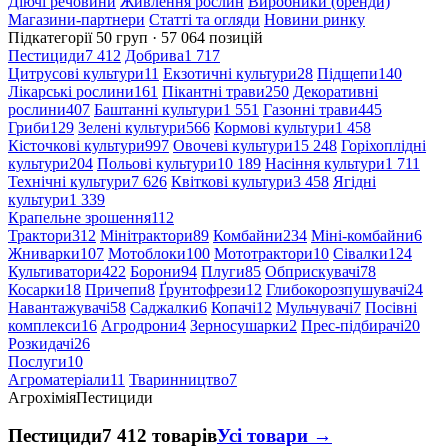
Діючі речовини
Живлення рослин
Виробники (бренди)
Магазини-партнери
Статті та огляди
Новини ринку
Підкатегорії
50 груп · 57 064 позицій
Пестициди
7 412
Добрива
1 717
Цитрусові культури
11
Екзотичні культури
28
Підщепи
140
Лікарські рослини
161
Пікантні трави
250
Декоративні
рослини
407
Баштанні культури
1 551
Газонні трави
445
Гриби
129
Зелені культури
566
Кормові культури
1 458
Кісточкові культури
997
Овочеві культури
15 248
Горіхоплідні
культури
204
Польові культури
10 189
Насіння культури
1 711
Технічні культури
7 626
Квіткові культури
3 458
Ягідні
культури
1 339
Крапельне зрошення
112
Трактори
312
Мінітрактори
89
Комбайни
234
Міні-комбайни
6
Жниварки
107
Мотоблоки
100
Мототрактори
10
Сівалки
124
Культиватори
422
Борони
94
Плуги
85
Обприскувачі
78
Косарки
18
Причепи
8
Ґрунтофрези
12
Глибокорозпушувачі
24
Навантажувачі
58
Саджалки
6
Копачі
12
Мульчувачі
7
Посівні
комплекси
16
Агродрони
4
Зерносушарки
2
Прес-підбирачі
20
Розкидачі
26
Послуги
10
Агроматеріали
11
Тваринництво
7
Агрохімія
Пестициди
Пестициди
7 412 товарів
Усі товари →