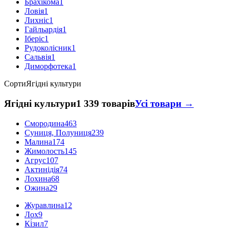
Брахікома
1
Ловія
1
Лихніс
1
Гайльардія
1
Іберіс
1
Рудоколісник
1
Сальвія
1
Диморфотека
1
Сорти
Ягідні культури
Ягідні культури
1 339 товарів
Усі товари →
Смородина
463
Суниця, Полуниця
239
Малина
174
Жимолость
145
Агрус
107
Актинідія
74
Лохина
68
Ожина
29
Журавлина
12
Лох
9
Кі́зил
7