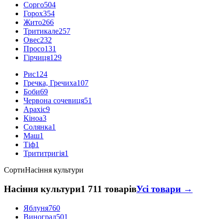
Сорго
504
Горох
354
Жито
266
Тритикале
257
Овес
232
Просо
131
Гірчиця
129
Рис
124
Гречка, Гречиха
107
Боби
69
Червона сочевиця
51
Арахіс
9
Кіноа
3
Солянка
1
Маш
1
Тіф
1
Трититригія
1
Сорти
Насіння культури
Насіння культури
1 711 товарів
Усі товари →
Яблуня
760
Виноград
501