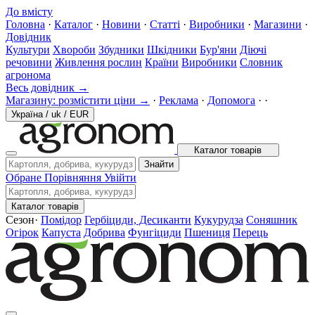
До вмісту
Головна
·
Каталог
·
Новини
·
Статті
·
Виробники
·
Магазини
·
Довідник
Культури
Хвороби
Збудники
Шкідники
Бур'яни
Діючі
речовини
Живлення рослин
Країни
Виробники
Словник
агронома
Весь довідник →
Магазину: розмістити ціни →
·
Реклама
·
Допомога
·
·
Україна
/
uk
/
EUR
Каталог товарів
Знайти
Обране
Порівняння
Увійти
Каталог товарів
Сезон
·
Помідор
Гербіциди, Десиканти
Кукурудза
Соняшник
Огірок
Капуста
Добрива
Фунгіциди
Пшениця
Перець