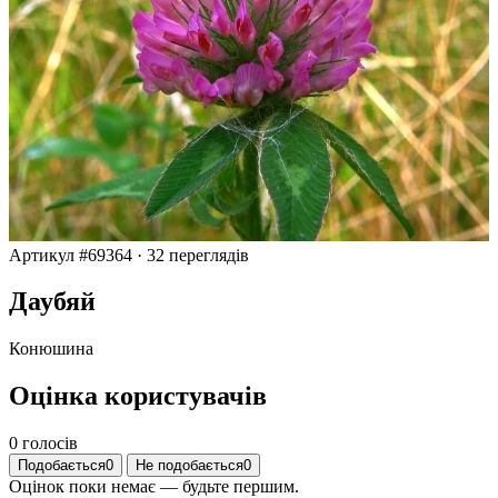
Артикул #69364
·
32 переглядів
Даубяй
Конюшина
Оцінка користувачів
0 голосів
Подобається
0
Не подобається
0
Оцінок поки немає — будьте першим.