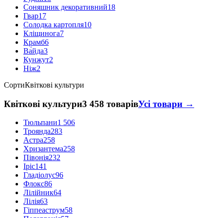
Соняшник декоративний
18
Гвар
17
Солодка картопля
10
Кліщинога
7
Крамб
6
Ва́йда
3
Кунжут
2
Ніж
2
Сорти
Квіткові культури
Квіткові культури
3 458 товарів
Усі товари →
Тюльпани
1 506
Троянда
283
Астра
258
Хризантема
258
Півонія
232
Іріс
141
Гладіолус
96
Флокс
86
Лілійник
64
Лілія
63
Гіппеаструм
58