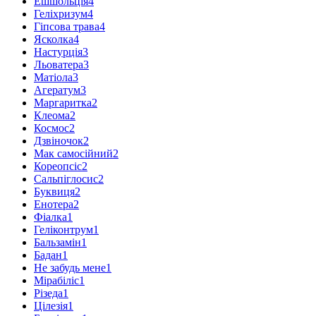
Ешшольція
4
Геліхризум
4
Гіпсова трава
4
Ясколка
4
Настурція
3
Льоватера
3
Матіола
3
Агератум
3
Маргаритка
2
Клеома
2
Космос
2
Дзвіночок
2
Мак самосійний
2
Кореопсіс
2
Сальпіглосис
2
Буквиця
2
Енотера
2
Фіалка
1
Геліконтрум
1
Бальзамін
1
Бадан
1
Не забудь мене
1
Мірабіліс
1
Різеда
1
Цілезія
1