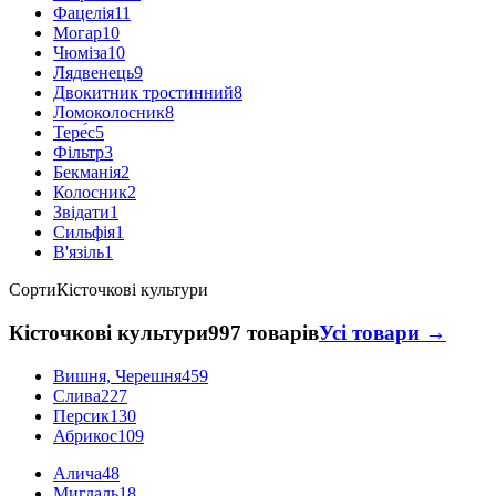
Фацелія
11
Могар
10
Чюміза
10
Лядвенець
9
Двокитник тростинний
8
Ломоколосник
8
Тере́с
5
Фільтр
3
Бекманія
2
Колосник
2
Звідати
1
Сильфія
1
В'язіль
1
Сорти
Кісточкові культури
Кісточкові культури
997 товарів
Усі товари →
Вишня, Черешня
459
Слива
227
Персик
130
Абрикос
109
Алича
48
Мигдаль
18