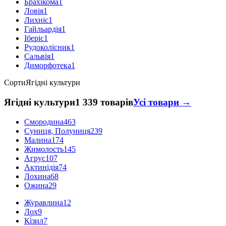
Брахікома
1
Ловія
1
Лихніс
1
Гайльардія
1
Іберіс
1
Рудоколісник
1
Сальвія
1
Диморфотека
1
Сорти
Ягідні культури
Ягідні культури
1 339 товарів
Усі товари →
Смородина
463
Суниця, Полуниця
239
Малина
174
Жимолость
145
Агрус
107
Актинідія
74
Лохина
68
Ожина
29
Журавлина
12
Лох
9
Кі́зил
7