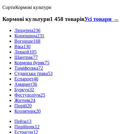
Сорти
Кормові культури
Кормові культури
1 458 товарів
Усі товари →
Люцерна
236
Конюшина
231
Вогнище
168
Віка
130
Левкой
105
Шантрак
77
Кормова буряк
75
Тиміфєєвка
72
Суданська трава
53
Еспарцет
46
Амарант
36
Буркун
32
Фестулоліум
25
Житняк
24
Пирій
20
Козлятник
20
Пейза
13
Пирійник
12
Естрагон
12