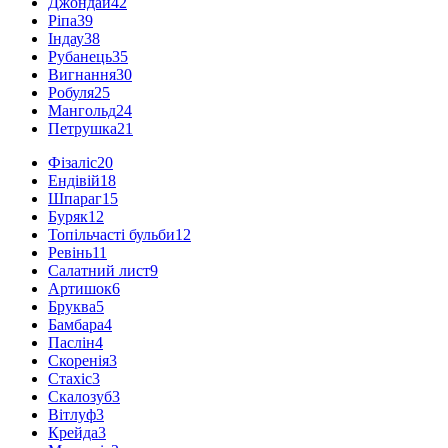
Джондай
42
Ріпа
39
Індау
38
Рубанець
35
Вигнання
30
Робуля
25
Мангольд
24
Петрушка
21
Фізаліс
20
Ендівій
18
Шпараг
15
Буряк
12
Топільчасті бульби
12
Ревінь
11
Салатний лист
9
Артишок
6
Бруква
5
Бамбара
4
Паслін
4
Скоренія
3
Стахіс
3
Скалозуб
3
Вітлуф
3
Крейда
3