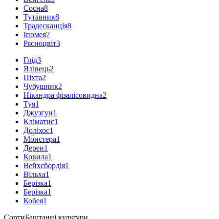
Сосна
8
Тута́вник
8
Традесканція
8
Іпомея
7
Рясноцвіт
3
Глід
3
Ялівець
2
Піхта
2
Чубушник
2
Нікандра фізалісовидна
2
Туя
1
Джузгун
1
Кліматис
1
Доліхос
1
Мо́нстера
1
Дерен
1
Ковила
1
Вейхсбордія
1
Вільха
1
Берізка
1
Берізка
1
Кобея
1
Сорти
Баштанні культури