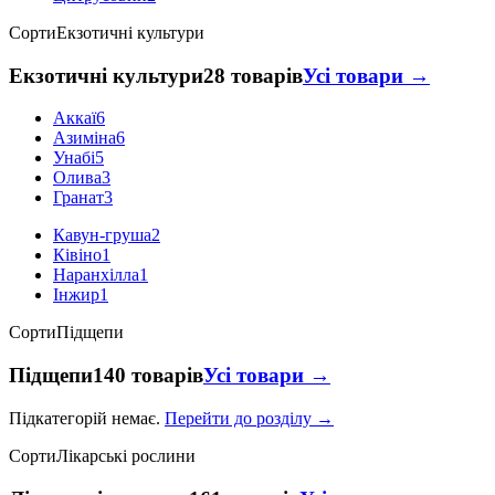
Сорти
Екзотичні культури
Екзотичні культури
28 товарів
Усі товари →
Аккаї
6
Азиміна
6
Унабі
5
Олива
3
Гранат
3
Кавун-груша
2
Ківіно
1
Наранхілла
1
Інжир
1
Сорти
Підщепи
Підщепи
140 товарів
Усі товари →
Підкатегорій немає.
Перейти до розділу →
Сорти
Лікарські рослини