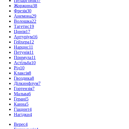
Пеларгонія
57
Жоржина
38
Фрезія
30
Анемона
29
Волошка
22
Тагетис
19
Цинія
17
Антуріум
16
Ге́йхера
12
Нарцис
11
Петунія
11
Примула
11
Асті́льба
10
Рід
10
Клаксія
8
Гвоздика
8
Ділкинфлум
7
Гортензія
7
Мальва
6
Герані
5
Канна
5
Гіацинт
4
Нагідки
4
Верес
4