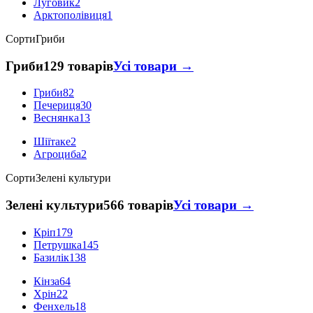
Луговик
2
Арктополівиця
1
Сорти
Гриби
Гриби
129 товарів
Усі товари →
Гриби
82
Печериця
30
Веснянка
13
Шіїтаке
2
Агроциба
2
Сорти
Зелені культури
Зелені культури
566 товарів
Усі товари →
Кріп
179
Петрушка
145
Базилік
138
Кінза
64
Хрін
22
Фенхель
18