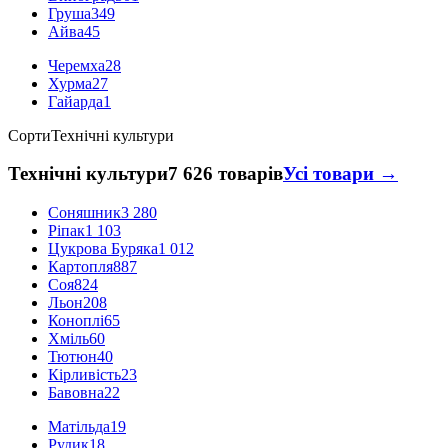
Груша
349
Айва
45
Черемха
28
Хурма
27
Гайарда
1
Сорти
Технічні культури
Технічні культури
7 626 товарів
Усі товари →
Соняшник
3 280
Ріпак
1 103
Цукрова Буряка
1 012
Картопля
887
Соя
824
Льон
208
Коноплі
65
Хміль
60
Тютюн
40
Кірливість
23
Бавовна
22
Матільда
19
Рудик
18