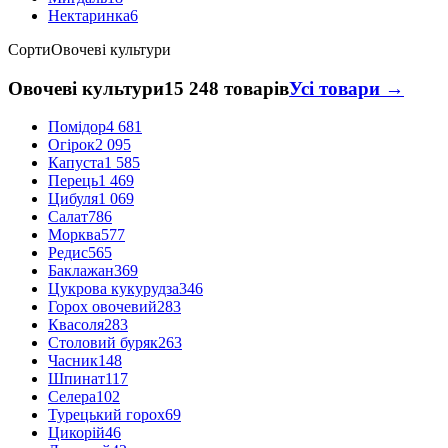
Нектаринка
6
Сорти
Овочеві культури
Овочеві культури
15 248 товарів
Усі товари →
Помідор
4 681
Огірок
2 095
Капуста
1 585
Перець
1 469
Цибуля
1 069
Салат
786
Морква
577
Редис
565
Баклажан
369
Цукрова кукурудза
346
Горох овочевий
283
Квасоля
283
Столовий буряк
263
Часник
148
Шпинат
117
Селера
102
Турецький горох
69
Цикорій
46