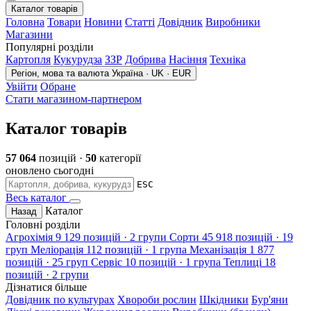
Каталог товарів
Головна
Товари
Новини
Статті
Довідник
Виробники
Магазини
Популярні розділи
Картопля
Кукурудза
ЗЗР
Добрива
Насіння
Техніка
Регіон, мова та валюта
Україна · UK · EUR
Увійти
Обране
Стати магазином-партнером
Каталог товарів
57 064
позицій ·
50
категорії
оновлено сьогодні
ESC
Весь каталог
Каталог
Назад
Головні розділи
Агрохімія
9 129 позицій · 2 групи
Сорти
45 918 позицій · 19
груп
Меліорація
112 позицій · 1 група
Механізація
1 877
позицій · 25 груп
Сервіс
10 позицій · 1 група
Теплиці
18
позицій · 2 групи
Дізнатися більше
Довідник по культурах
Хвороби рослин
Шкідники
Бур'яни