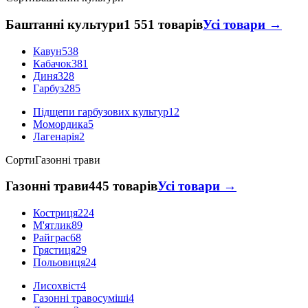
Баштанні культури
1 551 товарів
Усі товари →
Кавун
538
Кабачок
381
Диня
328
Гарбуз
285
Підщепи гарбузових культур
12
Момордика
5
Лагенарія
2
Сорти
Газонні трави
Газонні трави
445 товарів
Усі товари →
Костриця
224
М'ятлик
89
Райграс
68
Грястиця
29
Польовиця
24
Лисохвіст
4
Газонні травосуміші
4