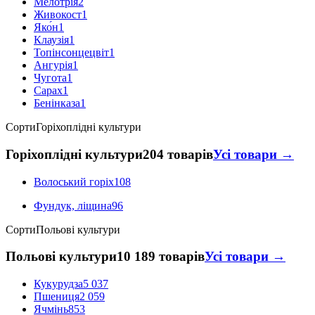
Мелотрія
2
Живокост
1
Яко́н
1
Клаузія
1
Топінсонцецвіт
1
Ангурія
1
Чугота
1
Сарах
1
Бенінказа
1
Сорти
Горіхоплідні культури
Горіхоплідні культури
204 товарів
Усі товари →
Волоський горіх
108
Фундук, ліщина
96
Сорти
Польові культури
Польові культури
10 189 товарів
Усі товари →
Кукурудза
5 037
Пшениця
2 059
Ячмінь
853