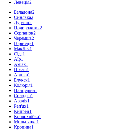
Левеція
2
Беладона
2
Синявка
2
Дурман
2
Подорожник
2
Серпанок
2
Черемша
2
Горінець
1
МакЛея
1
Сіда
1
Аїр
1
Аміак
1
Піжма
1
Арніка
1
Блукач
1
Колюрія
1
Панцеріна
1
Солодка
1
Аралія
1
Реп'ях
1
Кипрей
1
Кровохлібка
1
Мильнянка
1
Кропива
1