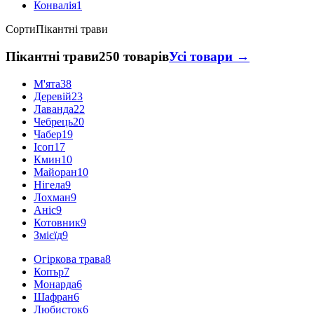
Конвалія
1
Сорти
Пікантні трави
Пікантні трави
250 товарів
Усі товари →
М'ята
38
Деревій
23
Лаванда
22
Чебрець
20
Чабер
19
Ісоп
17
Кмин
10
Майоран
10
Нігела
9
Лохман
9
Аніс
9
Котовник
9
Змієїд
9
Огіркова трава
8
Копър
7
Монарда
6
Шафран
6
Любисток
6