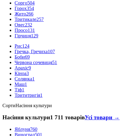
Сорго
504
Горох
354
Жито
266
Тритикале
257
Овес
232
Просо
131
Гірчиця
129
Рис
124
Гречка, Гречиха
107
Боби
69
Червона сочевиця
51
Арахіс
9
Кіноа
3
Солянка
1
Маш
1
Тіф
1
Трититригія
1
Сорти
Насіння культури
Насіння культури
1 711 товарів
Усі товари →
Яблуня
760
Виноград
501