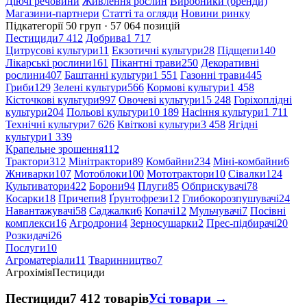
Діючі речовини
Живлення рослин
Виробники (бренди)
Магазини-партнери
Статті та огляди
Новини ринку
Підкатегорії
50 груп · 57 064 позицій
Пестициди
7 412
Добрива
1 717
Цитрусові культури
11
Екзотичні культури
28
Підщепи
140
Лікарські рослини
161
Пікантні трави
250
Декоративні
рослини
407
Баштанні культури
1 551
Газонні трави
445
Гриби
129
Зелені культури
566
Кормові культури
1 458
Кісточкові культури
997
Овочеві культури
15 248
Горіхоплідні
культури
204
Польові культури
10 189
Насіння культури
1 711
Технічні культури
7 626
Квіткові культури
3 458
Ягідні
культури
1 339
Крапельне зрошення
112
Трактори
312
Мінітрактори
89
Комбайни
234
Міні-комбайни
6
Жниварки
107
Мотоблоки
100
Мототрактори
10
Сівалки
124
Культиватори
422
Борони
94
Плуги
85
Обприскувачі
78
Косарки
18
Причепи
8
Ґрунтофрези
12
Глибокорозпушувачі
24
Навантажувачі
58
Саджалки
6
Копачі
12
Мульчувачі
7
Посівні
комплекси
16
Агродрони
4
Зерносушарки
2
Прес-підбирачі
20
Розкидачі
26
Послуги
10
Агроматеріали
11
Тваринництво
7
Агрохімія
Пестициди
Пестициди
7 412 товарів
Усі товари →