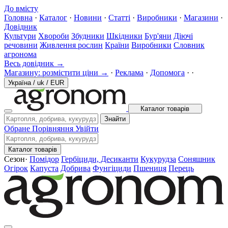
До вмісту
Головна
·
Каталог
·
Новини
·
Статті
·
Виробники
·
Магазини
·
Довідник
Культури
Хвороби
Збудники
Шкідники
Бур'яни
Діючі
речовини
Живлення рослин
Країни
Виробники
Словник
агронома
Весь довідник →
Магазину: розмістити ціни →
·
Реклама
·
Допомога
·
·
Україна
/
uk
/
EUR
Каталог товарів
Знайти
Обране
Порівняння
Увійти
Каталог товарів
Сезон
·
Помідор
Гербіциди, Десиканти
Кукурудза
Соняшник
Огірок
Капуста
Добрива
Фунгіциди
Пшениця
Перець