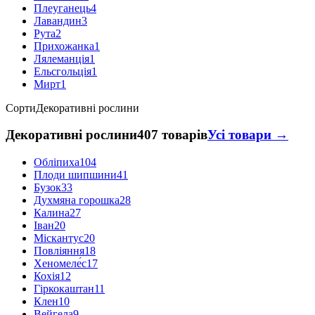
Плеуганець
4
Лавандин
3
Рута
2
Прихожанка
1
Лялеманція
1
Ельсгольція
1
Мирт
1
Сорти
Декоративні рослини
Декоративні рослини
407 товарів
Усі товари →
Обліпиха
104
Плоди шипшини
41
Бузок
33
Духмяна горошка
28
Калина
27
Іван
20
Міскантус
20
Повліяння
18
Хеномеле́с
17
Кохія
12
Гіркокаштан
11
Клен
10
Вейгела
9