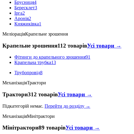
Брусниця
4
Бересклет
3
Ірга
2
Аронія
2
Княжиківка
1
Меліорація
Крапельне зрошення
Крапельне зрошення
112 товарів
Усі товари →
Фітинги до крапельного зрошення
91
Крапельна трубка
13
Трубопровід
8
Механізація
Трактори
Трактори
312 товарів
Усі товари →
Підкатегорій немає.
Перейти до розділу →
Механізація
Мінітрактори
Мінітрактори
89 товарів
Усі товари →