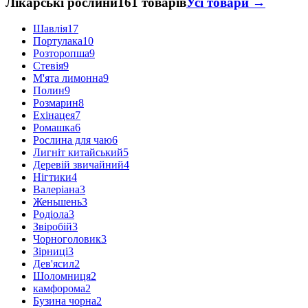
Лікарські рослини
161 товарів
Усі товари →
Шавлія
17
Портулака
10
Розторопша
9
Стевія
9
М'ята лимонна
9
Полин
9
Розмарин
8
Ехінацея
7
Ромашка
6
Рослина для чаю
6
Лигніт китайський
5
Деревій звичайний
4
Нігтики
4
Валеріана
3
Женьшень
3
Родіола
3
Звіробій
3
Чорноголовик
3
Зірниці
3
Дев'ясил
2
Шоломниця
2
камфорома
2
Бузина чорна
2