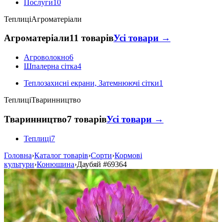
Послуги
10
Теплиці
Агроматеріали
Агроматеріали
11 товарів
Усі товари →
Агроволокно
6
Шпалерна сітка
4
Теплозахисні екрани, Затемнюючі сітки
1
Теплиці
Тваринництво
Тваринництво
7 товарів
Усі товари →
Теплиці
7
Головна
›
Каталог товарів
›
Сорти
›
Кормові
культури
›
Конюшина
›
Даубяй
#69364