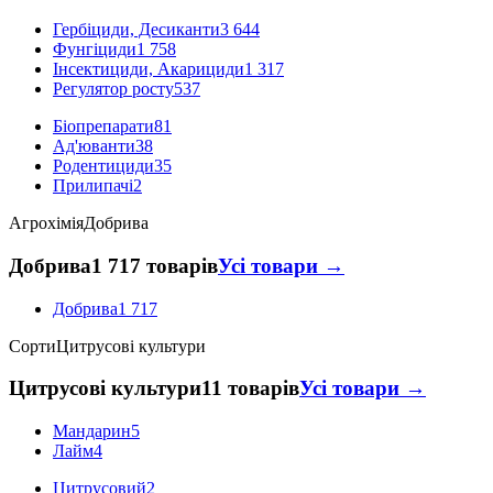
Гербіциди, Десиканти
3 644
Фунгіциди
1 758
Інсектициди, Акарициди
1 317
Регулятор росту
537
Біопрепарати
81
Ад'юванти
38
Родентициди
35
Прилипачі
2
Агрохімія
Добрива
Добрива
1 717 товарів
Усі товари →
Добрива
1 717
Сорти
Цитрусові культури
Цитрусові культури
11 товарів
Усі товари →
Мандарин
5
Лайм
4
Цитрусовий
2