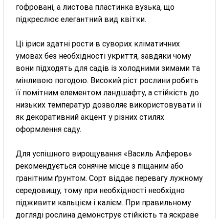
гофровані, а листова пластинка вузька, що
підкреслює елегантний вид квітки.
Ці іриси здатні рости в суворих кліматичних
умовах без необхідності укриття, завдяки чому
вони підходять для садів із холодними зимами та
мінливою погодою. Високий ріст рослини робить
її помітним елементом ландшафту, а стійкість до
низьких температур дозволяє використовувати її
як декоративний акцент у різних стилях
оформлення саду.
Для успішного вирощування «Василь Алферов»
рекомендується сонячне місце з піщаним або
гранітним ґрунтом. Сорт віддає перевагу лужному
середовищу, тому при необхідності необхідно
підживити кальцієм і калієм. При правильному
догляді рослина демонструє стійкість та яскраве