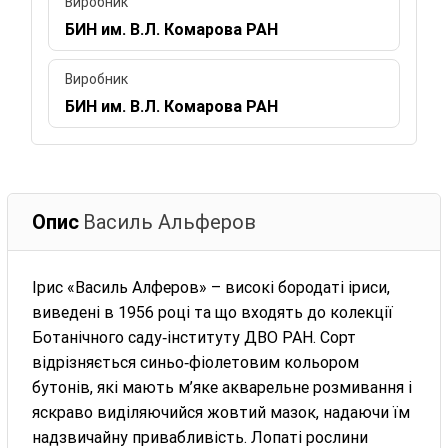
Виробник
БИН им. В.Л. Комарова РАН
Виробник
БИН им. В.Л. Комарова РАН
Опис
Василь Альферов
Ірис «Василь Алферов» – високі бородаті іриси,
виведені в 1956 році та що входять до колекції
Ботанічного саду‑інституту ДВО РАН. Сорт
відрізняється синьо‑фіолетовим кольором
бутонів, які мають м’яке акварельне розмивання і
яскраво виділяючийся жовтий мазок, надаючи їм
надзвичайну привабливість. Лопаті рослини