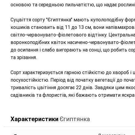
основою та середньою пильчатістю, що надає рослині
Суцвіття сорту "Єгиптянка" мають куполоподібну фор
кошиків становить від 11 до 13 см, вони напівмахров
світло-червонувато-фіолетового відтінку. Центральна 
воронкоподібних квіток насичено-червонувато-фіолет
до осипання і слабо вигорають на сонці, що робить 
та зрізання.
Сорт характеризується гарною стійкістю до хвороб і 
посухостійкістю. Період від початку вегетації до поча
тривалість цвітіння досягає 22 днів. Завдяки цим як
садівників та флористів, які бажають отримати яскрав
Характеристики
Єгиптянка