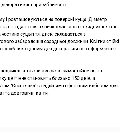
 декоративної привабливості.
му і розташовуються на поверхні куща. Діаметр
і та складаються з язичкових і лопатовидних квіток
частина суцвіття, диск, складається з
ового забарвлення середньої довжини. Квітки стійкі
сорт особливо цінним для декоративного оформлення
шкідників, а також високою зимостійкістю та
тку цвітіння становить близько 150 днів, а
остям "Єгиптянка" є надійним і ефектним вибором для
і та довговічні квіти.