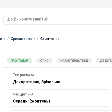
ри
Хризантема
Єгиптянка
ПРО ТОВАР
ОПИС
ХАРАКТЕРИСТИКИ
ДЕ КУП
Тип рослини
Декоративна, Зрізальна
Час цвітіння
Середні (жовтень)