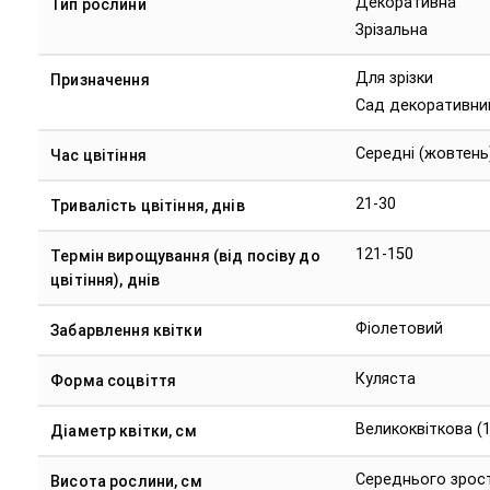
Декоративна
Тип рослини
Зрізальна
Для зрізки
Призначення
Сад декоративни
Середні (жовтень
Час цвітіння
21-30
Тривалість цвітіння, днів
121-150
Термін вирощування (від посіву до
цвітіння), днів
Фіолетовий
Забарвлення квітки
Куляста
Форма соцвіття
Великоквіткова (
Діаметр квітки, см
Середнього зрост
Висота рослини, см