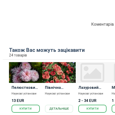
Коментарів 
Також Вас можуть зацікавити
24 товарів
Пелюстковий
Північна
Лазуровий
М
ДОЩ
Пацифіка
Берег
Наукові установи
Наукові установи
Наукові установи
На
13 EUR
2 - 34 EUR
1
КУПИТИ
ДЕТАЛЬНІШЕ
КУПИТИ