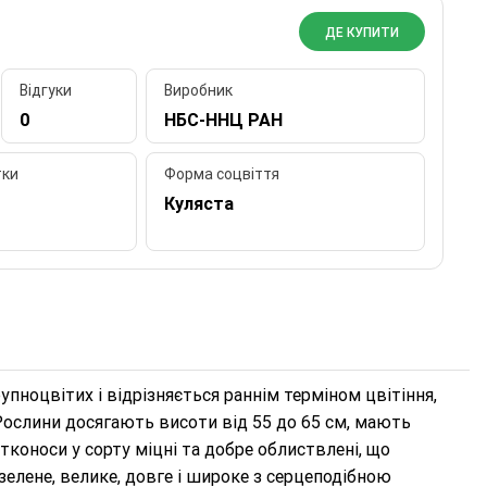
ДЕ КУПИТИ
Відгуки
Виробник
0
НБС-ННЦ РАН
тки
Форма соцвіття
Куляста
упноцвітих і відрізняється раннім терміном цвітіння,
 Рослини досягають висоти від 55 до 65 см, мають
коноси у сорту міцні та добре облиствлені, що
зелене, велике, довге і широке з серцеподібною