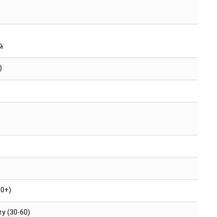
й
)
10+)
у (30-60)