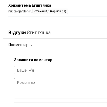
Хризантема Египтянка
nikita-garden.ru
стакан 0,5 (горшок р9)
Відгуки
Єгиптянка
0
коментарів
Залишити коментар
Ваше імʼя
Коментар