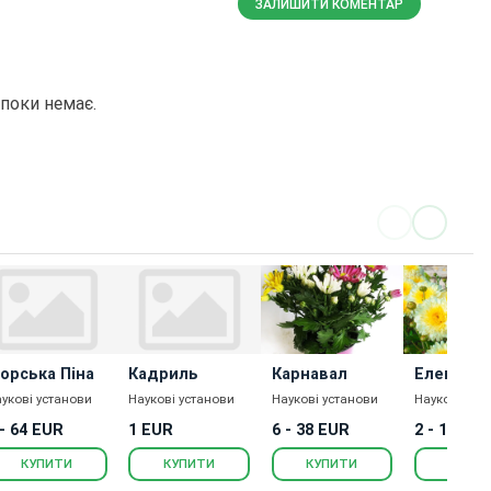
ЗАЛИШИТИ КОМЕНТАР
поки немає.
орська Піна
Кадриль
Карнавал
Елен
укові установи
Наукові установи
Наукові установи
Наукові уст
 - 64 EUR
1 EUR
6 - 38 EUR
2 - 12 EU
КУПИТИ
КУПИТИ
КУПИТИ
КУПИ