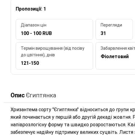
Пропозиції: 1
Діапазон цін
Перегляди
100 - 100 RUB
31
Термін вирощування (від посіву
Забарвлення кві
до цвітіння), днів
Фіолетовий
121-150
Опис
Єгиптянка
Хризантема сорту "Єгиптянка" відноситься до групи кр
який починається у першій або другій декаді жовтня.
напіврозлогісну форму та швидко розростаються. Квіт
забезпечує надійну підтримку великих суцвіть. Листя 