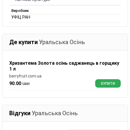
Виробник
УФІЦ РАН
Де купити
Уральська Осінь
Хризантема Золота осінь саджанець в горщику
1 л
berryfruit.com.ua
90.00
UAH
КУПИТИ
Відгуки
Уральська Осінь