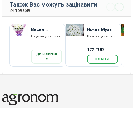
Також Вас можуть зацікавити
24 товарів
Веселі
Ніжна Муза
Долини
Наукові установи
Наукові установи
172 EUR
ДЕТАЛЬНІШ
Е
КУПИТИ
Каталог товарів
Новини
Статті
Зворотній зв'язок
RSS
Агрономічний портал Агроном.Інфо