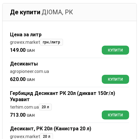
Де купити
ДІОМА, РК
Цена за литр
growex.market
грн./литр
149.00
UAH
КУПИТИ
Десиканты
agropioneer.com.ua
620.00
UAH
КУПИТИ
Гербицид Десикант РК 20л (дикват 150г/л)
Укравит
terhim.com.ua
20 л
713.00
UAH
КУПИТИ
Десикант, РК 20л (Канистра 20 л)
growex.market
20 л