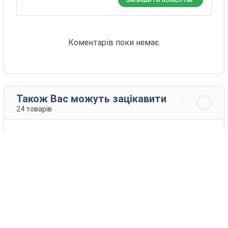
Коментарів поки немає.
Також Вас можуть зацікавити
24 товарів
Істилайк 334
Старгезан
500
Агрофлекс
Агрофлекс
8 - 122 EUR
7 - 136 EUR
КУПИТИ
КУПИТИ