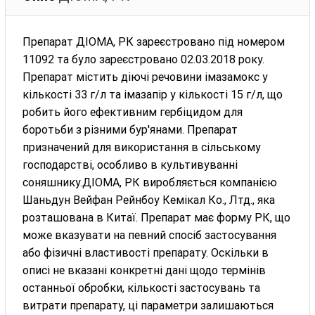
Препарат ДІОМА, РК зареєстровано під номером
11092 та було зареєстровано 02.03.2018 року.
Препарат містить діючі речовини імазамокс у
кількості 33 г/л та імазапір у кількості 15 г/л, що
робить його ефективним гербіцидом для
боротьби з різними бур'янами. Препарат
призначений для використання в сільському
господарстві, особливо в культивуванні
соняшнику.ДІОМА, РК виробляється компанією
Шаньдун Вейфан Рейнбоу Кемікал Ко., Лтд., яка
розташована в Китаї. Препарат має форму РК, що
може вказувати на певний спосіб застосування
або фізичні властивості препарату. Оскільки в
описі не вказані конкретні дані щодо термінів
останньої обробки, кількості застосувань та
витрати препарату, ці параметри залишаються