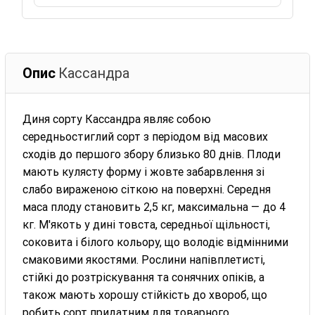
Опис
Кассандра
Диня сорту Кассандра являє собою
середньостиглий сорт з періодом від масових
сходів до першого збору близько 80 днів. Плоди
мають кулясту форму і жовте забарвлення зі
слабо вираженою сіткою на поверхні. Середня
маса плоду становить 2,5 кг, максимальна — до 4
кг. М'якоть у дині товста, середньої щільності,
соковита і білого кольору, що володіє відмінними
смаковими якостями. Рослини напівплетисті,
стійкі до розтріскування та сонячних опіків, а
також мають хорошу стійкість до хвороб, що
робить сорт придатним для товарного