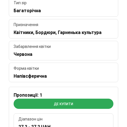
Тип зір
Багаторічна
Призначення
Квітники, Бордюри, Гарненька культура
Забарвлення квітки
Червона
Форма квітки
Напівсферична
Пропозиції: 1
ДЕ КУПИТИ
Діапазон цін
27.2 - 27.2 UAH