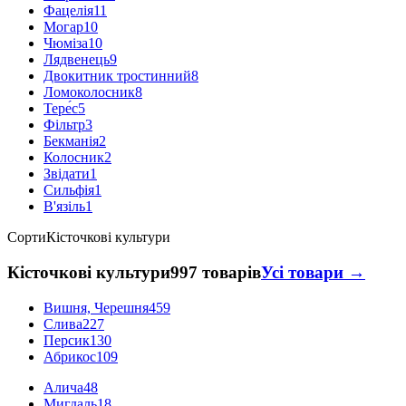
Фацелія
11
Могар
10
Чюміза
10
Лядвенець
9
Двокитник тростинний
8
Ломоколосник
8
Тере́с
5
Фільтр
3
Бекманія
2
Колосник
2
Звідати
1
Сильфія
1
В'язіль
1
Сорти
Кісточкові культури
Кісточкові культури
997 товарів
Усі товари →
Вишня, Черешня
459
Слива
227
Персик
130
Абрикос
109
Алича
48
Мигдаль
18