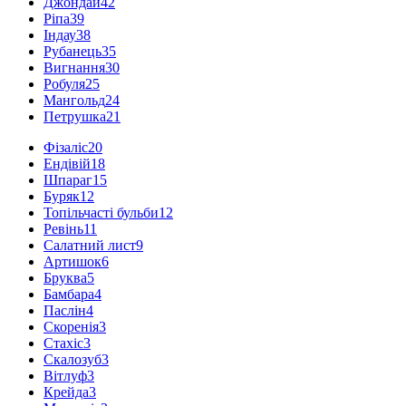
Джондай
42
Ріпа
39
Індау
38
Рубанець
35
Вигнання
30
Робуля
25
Мангольд
24
Петрушка
21
Фізаліс
20
Ендівій
18
Шпараг
15
Буряк
12
Топільчасті бульби
12
Ревінь
11
Салатний лист
9
Артишок
6
Бруква
5
Бамбара
4
Паслін
4
Скоренія
3
Стахіс
3
Скалозуб
3
Вітлуф
3
Крейда
3