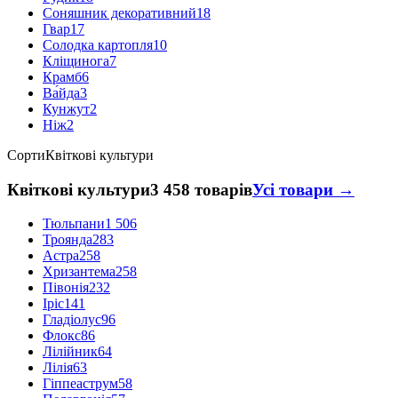
Соняшник декоративний
18
Гвар
17
Солодка картопля
10
Кліщинога
7
Крамб
6
Ва́йда
3
Кунжут
2
Ніж
2
Сорти
Квіткові культури
Квіткові культури
3 458 товарів
Усі товари →
Тюльпани
1 506
Троянда
283
Астра
258
Хризантема
258
Півонія
232
Іріс
141
Гладіолус
96
Флокс
86
Лілійник
64
Лілія
63
Гіппеаструм
58