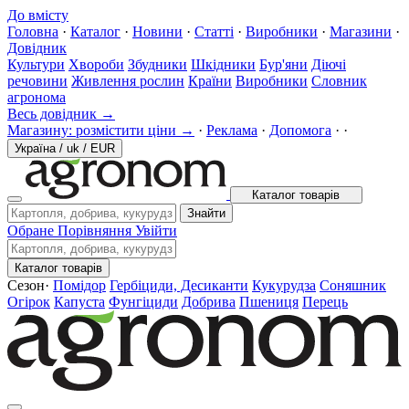
До вмісту
Головна
·
Каталог
·
Новини
·
Статті
·
Виробники
·
Магазини
·
Довідник
Культури
Хвороби
Збудники
Шкідники
Бур'яни
Діючі
речовини
Живлення рослин
Країни
Виробники
Словник
агронома
Весь довідник →
Магазину: розмістити ціни →
·
Реклама
·
Допомога
·
·
Україна
/
uk
/
EUR
Каталог товарів
Знайти
Обране
Порівняння
Увійти
Каталог товарів
Сезон
·
Помідор
Гербіциди, Десиканти
Кукурудза
Соняшник
Огірок
Капуста
Фунгіциди
Добрива
Пшениця
Перець