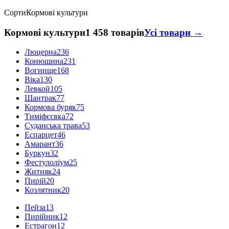
Сорти
Кормові культури
Кормові культури
1 458 товарів
Усі товари →
Люцерна
236
Конюшина
231
Вогнище
168
Віка
130
Левкой
105
Шантрак
77
Кормова буряк
75
Тиміфєєвка
72
Суданська трава
53
Еспарцет
46
Амарант
36
Буркун
32
Фестулоліум
25
Житняк
24
Пирій
20
Козлятник
20
Пейза
13
Пирійник
12
Естрагон
12