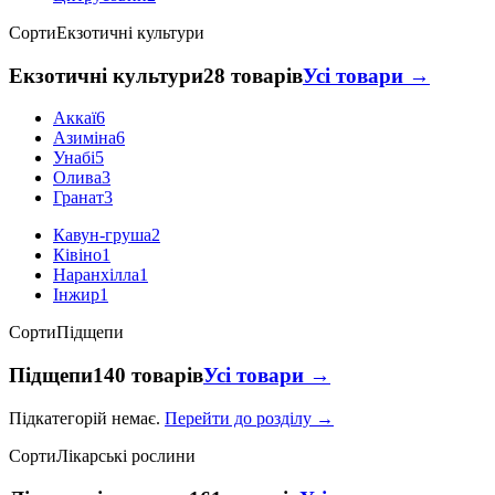
Сорти
Екзотичні культури
Екзотичні культури
28 товарів
Усі товари →
Аккаї
6
Азиміна
6
Унабі
5
Олива
3
Гранат
3
Кавун-груша
2
Ківіно
1
Наранхілла
1
Інжир
1
Сорти
Підщепи
Підщепи
140 товарів
Усі товари →
Підкатегорій немає.
Перейти до розділу →
Сорти
Лікарські рослини