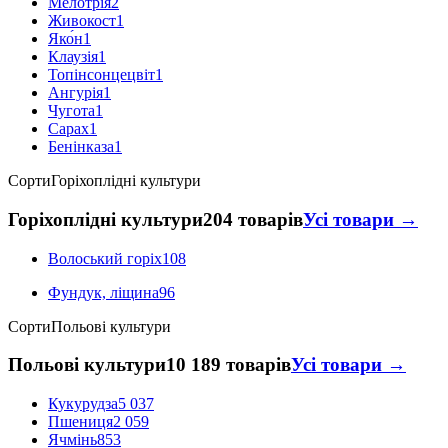
Мелотрія
2
Живокост
1
Яко́н
1
Клаузія
1
Топінсонцецвіт
1
Ангурія
1
Чугота
1
Сарах
1
Бенінказа
1
Сорти
Горіхоплідні культури
Горіхоплідні культури
204 товарів
Усі товари →
Волоський горіх
108
Фундук, ліщина
96
Сорти
Польові культури
Польові культури
10 189 товарів
Усі товари →
Кукурудза
5 037
Пшениця
2 059
Ячмінь
853