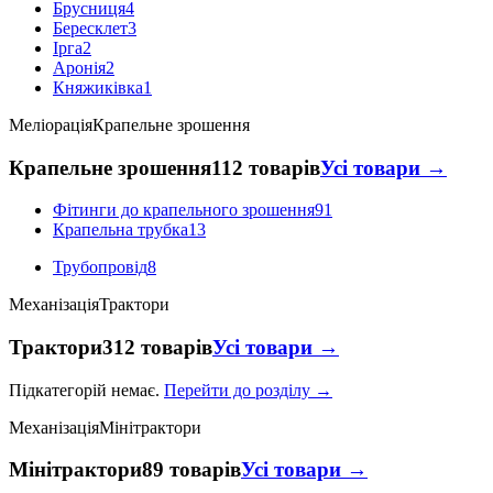
Брусниця
4
Бересклет
3
Ірга
2
Аронія
2
Княжиківка
1
Меліорація
Крапельне зрошення
Крапельне зрошення
112 товарів
Усі товари →
Фітинги до крапельного зрошення
91
Крапельна трубка
13
Трубопровід
8
Механізація
Трактори
Трактори
312 товарів
Усі товари →
Підкатегорій немає.
Перейти до розділу →
Механізація
Мінітрактори
Мінітрактори
89 товарів
Усі товари →