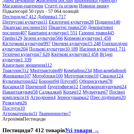
Діючі речовини
Живлення рослин
Виробники (бренди)
Магазини-партнери
Статті та огляди
Новини ринку
Підкатегорії
50 груп · 57 064 позицій
Пестициди
7 412
Добрива
1 717
Цитрусові культури
11
Екзотичні культури
28
Підщепи
140
Лікарські рослини
161
Пікантні трави
250
Декоративні
рослини
407
Баштанні культури
1 551
Газонні трави
445
Гриби
129
Зелені культури
566
Кормові культури
1 458
Кісточкові культури
997
Овочеві культури
15 248
Горіхоплідні
культури
204
Польові культури
10 189
Насіння культури
1 711
Технічні культури
7 626
Квіткові культури
3 458
Ягідні
культури
1 339
Крапельне зрошення
112
Трактори
312
Мінітрактори
89
Комбайни
234
Міні-комбайни
6
Жниварки
107
Мотоблоки
100
Мототрактори
10
Сівалки
124
Культиватори
422
Борони
94
Плуги
85
Обприскувачі
78
Косарки
18
Причепи
8
Ґрунтофрези
12
Глибокорозпушувачі
24
Навантажувачі
58
Саджалки
6
Копачі
12
Мульчувачі
7
Посівні
комплекси
16
Агродрони
4
Зерносушарки
2
Прес-підбирачі
20
Розкидачі
26
Послуги
10
Агроматеріали
11
Тваринництво
7
Агрохімія
Пестициди
Пестициди
7 412 товарів
Усі товари →