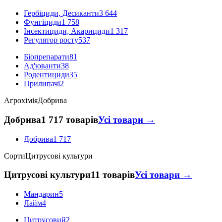
Гербіциди, Десиканти
3 644
Фунгіциди
1 758
Інсектициди, Акарициди
1 317
Регулятор росту
537
Біопрепарати
81
Ад'юванти
38
Родентициди
35
Прилипачі
2
Агрохімія
Добрива
Добрива
1 717 товарів
Усі товари →
Добрива
1 717
Сорти
Цитрусові культури
Цитрусові культури
11 товарів
Усі товари →
Мандарин
5
Лайм
4
Цитрусовий
2