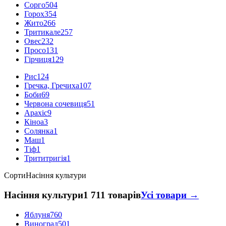
Сорго
504
Горох
354
Жито
266
Тритикале
257
Овес
232
Просо
131
Гірчиця
129
Рис
124
Гречка, Гречиха
107
Боби
69
Червона сочевиця
51
Арахіс
9
Кіноа
3
Солянка
1
Маш
1
Тіф
1
Трититригія
1
Сорти
Насіння культури
Насіння культури
1 711 товарів
Усі товари →
Яблуня
760
Виноград
501