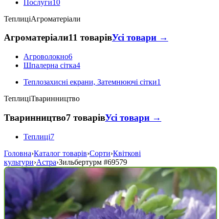
Послуги
10
Теплиці
Агроматеріали
Агроматеріали
11 товарів
Усі товари →
Агроволокно
6
Шпалерна сітка
4
Теплозахисні екрани, Затемнюючі сітки
1
Теплиці
Тваринництво
Тваринництво
7 товарів
Усі товари →
Теплиці
7
Головна
›
Каталог товарів
›
Сорти
›
Квіткові
культури
›
Астра
›
Зильбертурм
#69579