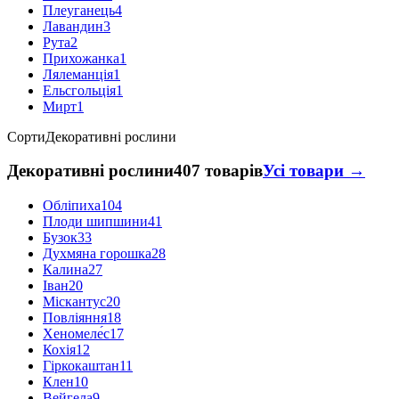
Плеуганець
4
Лавандин
3
Рута
2
Прихожанка
1
Лялеманція
1
Ельсгольція
1
Мирт
1
Сорти
Декоративні рослини
Декоративні рослини
407 товарів
Усі товари →
Обліпиха
104
Плоди шипшини
41
Бузок
33
Духмяна горошка
28
Калина
27
Іван
20
Міскантус
20
Повліяння
18
Хеномеле́с
17
Кохія
12
Гіркокаштан
11
Клен
10
Вейгела
9