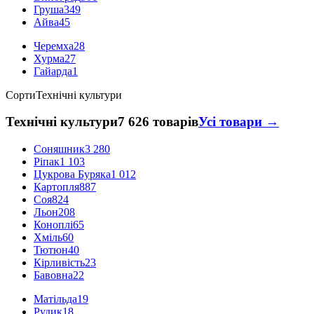
Груша
349
Айва
45
Черемха
28
Хурма
27
Гайарда
1
Сорти
Технічні культури
Технічні культури
7 626 товарів
Усі товари →
Соняшник
3 280
Ріпак
1 103
Цукрова Буряка
1 012
Картопля
887
Соя
824
Льон
208
Коноплі
65
Хміль
60
Тютюн
40
Кірливість
23
Бавовна
22
Матільда
19
Рудик
18