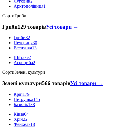
Луговик
2
Арктополівиця
1
Сорти
Гриби
Гриби
129 товарів
Усі товари →
Гриби
82
Печериця
30
Веснянка
13
Шіїтаке
2
Агроциба
2
Сорти
Зелені культури
Зелені культури
566 товарів
Усі товари →
Кріп
179
Петрушка
145
Базилік
138
Кінза
64
Хрін
22
Фенхель
18