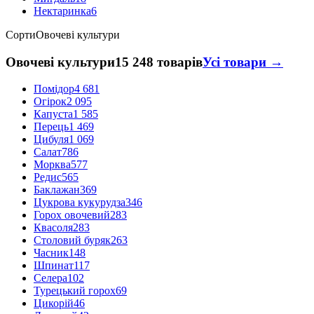
Нектаринка
6
Сорти
Овочеві культури
Овочеві культури
15 248 товарів
Усі товари →
Помідор
4 681
Огірок
2 095
Капуста
1 585
Перець
1 469
Цибуля
1 069
Салат
786
Морква
577
Редис
565
Баклажан
369
Цукрова кукурудза
346
Горох овочевий
283
Квасоля
283
Столовий буряк
263
Часник
148
Шпинат
117
Селера
102
Турецький горох
69
Цикорій
46