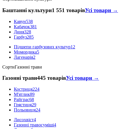
Баштанні культури
1 551 товарів
Усі товари →
Кавун
538
Кабачок
381
Диня
328
Гарбуз
285
Підщепи гарбузових культур
12
Момордика
5
Лагенарія
2
Сорти
Газонні трави
Газонні трави
445 товарів
Усі товари →
Костриця
224
М'ятлик
89
Райграс
68
Грястиця
29
Польовиця
24
Лисохвіст
4
Газонні травосуміші
4