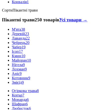
Конвалія
1
Сорти
Пікантні трави
Пікантні трави
250 товарів
Усі товари →
М'ята
38
Деревій
23
Лаванда
22
Чебрець
20
Чабер
19
Ісоп
17
Кмин
10
Майоран
10
Нігела
9
Лохман
9
Аніс
9
Котовник
9
Змієїд
9
Огіркова трава
8
Копър
7
Монарда
6
Шафран
6
Любисток
6