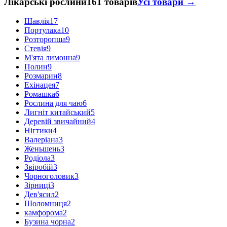
Лікарські рослини
161 товарів
Усі товари →
Шавлія
17
Портулака
10
Розторопша
9
Стевія
9
М'ята лимонна
9
Полин
9
Розмарин
8
Ехінацея
7
Ромашка
6
Рослина для чаю
6
Лигніт китайський
5
Деревій звичайний
4
Нігтики
4
Валеріана
3
Женьшень
3
Родіола
3
Звіробій
3
Чорноголовик
3
Зірниці
3
Дев'ясил
2
Шоломниця
2
камфорома
2
Бузина чорна
2