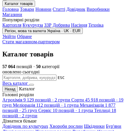
Каталог товарів
Головна
Товари
Новини
Статті
Довідник
Виробники
Магазини
Популярні розділи
Картопля
Кукурудза
ЗЗР
Добрива
Насіння
Техніка
Регіон, мова та валюта
Україна · UK · EUR
Увійти
Обране
Стати магазином-партнером
Каталог товарів
57 064
позицій ·
50
категорії
оновлено сьогодні
ESC
Весь каталог
Каталог
Назад
Головні розділи
Агрохімія
9 129 позицій · 2 групи
Сорти
45 918 позицій · 19
груп
Меліорація
112 позицій · 1 група
Механізація
1 877
позицій · 25 груп
Сервіс
10 позицій · 1 група
Теплиці
18
позицій · 2 групи
Дізнатися більше
Довідник по культурах
Хвороби рослин
Шкідники
Бур'яни