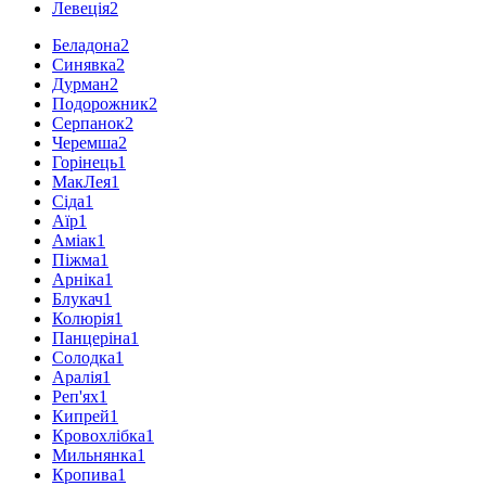
Левеція
2
Беладона
2
Синявка
2
Дурман
2
Подорожник
2
Серпанок
2
Черемша
2
Горінець
1
МакЛея
1
Сіда
1
Аїр
1
Аміак
1
Піжма
1
Арніка
1
Блукач
1
Колюрія
1
Панцеріна
1
Солодка
1
Аралія
1
Реп'ях
1
Кипрей
1
Кровохлібка
1
Мильнянка
1
Кропива
1