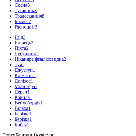
Сосна
8
Тута́вник
8
Традесканція
8
Іпомея
7
Рясноцвіт
3
Глід
3
Ялівець
2
Піхта
2
Чубушник
2
Нікандра фізалісовидна
2
Туя
1
Джузгун
1
Кліматис
1
Доліхос
1
Мо́нстера
1
Дерен
1
Ковила
1
Вейхсбордія
1
Вільха
1
Берізка
1
Берізка
1
Кобея
1
Сорти
Баштанні культури