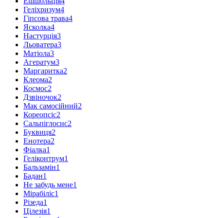
Ешшольція
4
Геліхризум
4
Гіпсова трава
4
Ясколка
4
Настурція
3
Льоватера
3
Матіола
3
Агератум
3
Маргаритка
2
Клеома
2
Космос
2
Дзвіночок
2
Мак самосійний
2
Кореопсіс
2
Сальпіглосис
2
Буквиця
2
Енотера
2
Фіалка
1
Геліконтрум
1
Бальзамін
1
Бадан
1
Не забудь мене
1
Мірабіліс
1
Різеда
1
Цілезія
1