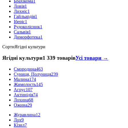
Брахікома
1
Ловія
1
Лихніс
1
Гайльардія
1
Іберіс
1
Рудоколісник
1
Сальвія
1
Диморфотека
1
Сорти
Ягідні культури
Ягідні культури
1 339 товарів
Усі товари →
Смородина
463
Суниця, Полуниця
239
Малина
174
Жимолость
145
Агрус
107
Актинідія
74
Лохина
68
Ожина
29
Журавлина
12
Лох
9
Кі́зил
7