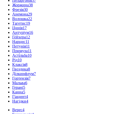
Пеларгонія
57
Жоржина
38
Фрезія
30
Анемона
29
Волошка
22
Тагетис
19
Цинія
17
Антуріум
16
Ге́йхера
12
Нарцис
11
Петунія
11
Примула
11
Асті́льба
10
Рід
10
Клаксія
8
Гвоздика
8
Ділкинфлум
7
Гортензія
7
Мальва
6
Герані
5
Канна
5
Гіацинт
4
Нагідки
4
Верес
4