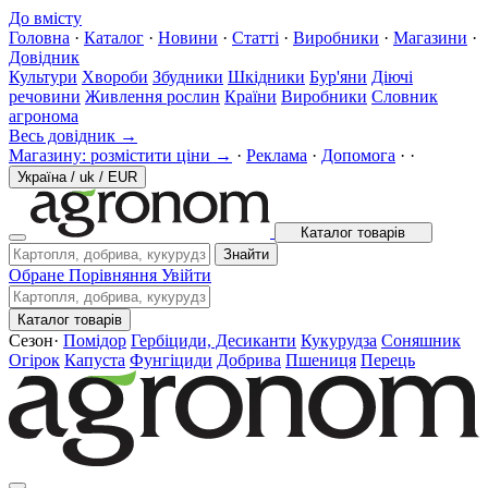
До вмісту
Головна
·
Каталог
·
Новини
·
Статті
·
Виробники
·
Магазини
·
Довідник
Культури
Хвороби
Збудники
Шкідники
Бур'яни
Діючі
речовини
Живлення рослин
Країни
Виробники
Словник
агронома
Весь довідник →
Магазину: розмістити ціни →
·
Реклама
·
Допомога
·
·
Україна
/
uk
/
EUR
Каталог товарів
Знайти
Обране
Порівняння
Увійти
Каталог товарів
Сезон
·
Помідор
Гербіциди, Десиканти
Кукурудза
Соняшник
Огірок
Капуста
Фунгіциди
Добрива
Пшениця
Перець