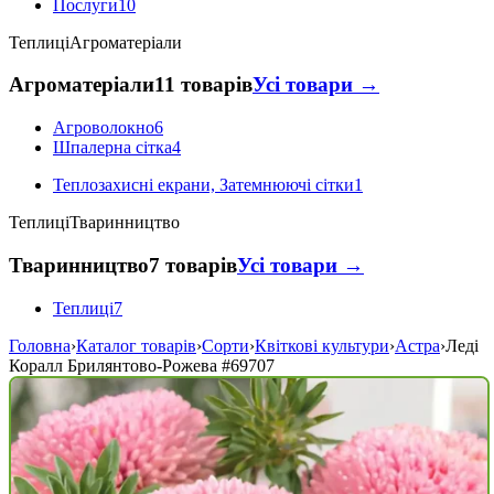
Послуги
10
Теплиці
Агроматеріали
Агроматеріали
11 товарів
Усі товари →
Агроволокно
6
Шпалерна сітка
4
Теплозахисні екрани, Затемнюючі сітки
1
Теплиці
Тваринництво
Тваринництво
7 товарів
Усі товари →
Теплиці
7
Головна
›
Каталог товарів
›
Сорти
›
Квіткові культури
›
Астра
›
Леді
Коралл Брилянтово-Рожева
#69707