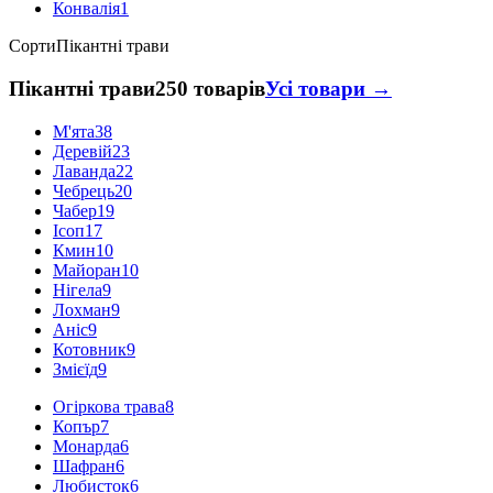
Конвалія
1
Сорти
Пікантні трави
Пікантні трави
250 товарів
Усі товари →
М'ята
38
Деревій
23
Лаванда
22
Чебрець
20
Чабер
19
Ісоп
17
Кмин
10
Майоран
10
Нігела
9
Лохман
9
Аніс
9
Котовник
9
Змієїд
9
Огіркова трава
8
Копър
7
Монарда
6
Шафран
6
Любисток
6