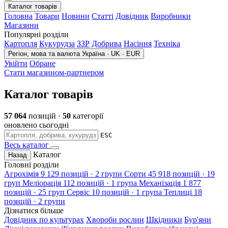
Каталог товарів
Головна
Товари
Новини
Статті
Довідник
Виробники
Магазини
Популярні розділи
Картопля
Кукурудза
ЗЗР
Добрива
Насіння
Техніка
Регіон, мова та валюта
Україна · UK · EUR
Увійти
Обране
Стати магазином-партнером
Каталог товарів
57 064
позицій ·
50
категорії
оновлено сьогодні
ESC
Весь каталог
Каталог
Назад
Головні розділи
Агрохімія
9 129 позицій · 2 групи
Сорти
45 918 позицій · 19
груп
Меліорація
112 позицій · 1 група
Механізація
1 877
позицій · 25 груп
Сервіс
10 позицій · 1 група
Теплиці
18
позицій · 2 групи
Дізнатися більше
Довідник по культурах
Хвороби рослин
Шкідники
Бур'яни