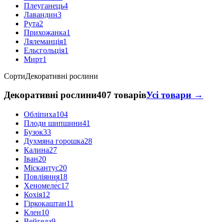
Плеуганець
4
Лавандин
3
Рута
2
Прихожанка
1
Лялеманція
1
Ельсгольція
1
Мирт
1
Сорти
Декоративні рослини
Декоративні рослини
407 товарів
Усі товари →
Обліпиха
104
Плоди шипшини
41
Бузок
33
Духмяна горошка
28
Калина
27
Іван
20
Міскантус
20
Повліяння
18
Хеномеле́с
17
Кохія
12
Гіркокаштан
11
Клен
10
Вейгела
9