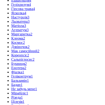
Ешшольція
4
Геліхризум
4
Гіпсова трава
4
Ясколка
4
Настурція
3
Льоватера
3
Матіола
3
Агератум
3
Маргаритка
2
Клеома
2
Космос
2
Дзвіночок
2
Мак самосійний
2
Кореопсіс
2
Сальпіглосис
2
Буквиця
2
Енотера
2
Фіалка
1
Геліконтрум
1
Бальзамін
1
Бадан
1
Не забудь мене
1
Мірабіліс
1
Різеда
1
Цілезія
1