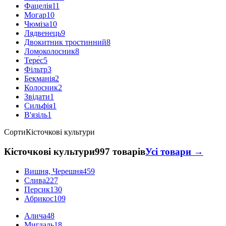
Фацелія
11
Могар
10
Чюміза
10
Лядвенець
9
Двокитник тростинний
8
Ломоколосник
8
Тере́с
5
Фільтр
3
Бекманія
2
Колосник
2
Звідати
1
Сильфія
1
В'язіль
1
Сорти
Кісточкові культури
Кісточкові культури
997 товарів
Усі товари →
Вишня, Черешня
459
Слива
227
Персик
130
Абрикос
109
Алича
48
Мигдаль
18