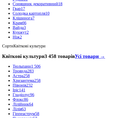
Соняшник декоративний
18
Гвар
17
Солодка картопля
10
Кліщинога
7
Крамб
6
Ва́йда
3
Кунжут
2
Ніж
2
Сорти
Квіткові культури
Квіткові культури
3 458 товарів
Усі товари →
Тюльпани
1 506
Троянда
283
Астра
258
Хризантема
258
Півонія
232
Іріс
141
Гладіолус
96
Флокс
86
Лілійник
64
Лілія
63
Гіппеаструм
58