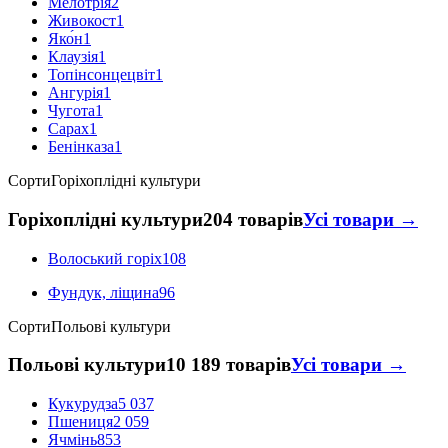
Мелотрія
2
Живокост
1
Яко́н
1
Клаузія
1
Топінсонцецвіт
1
Ангурія
1
Чугота
1
Сарах
1
Бенінказа
1
Сорти
Горіхоплідні культури
Горіхоплідні культури
204 товарів
Усі товари →
Волоський горіх
108
Фундук, ліщина
96
Сорти
Польові культури
Польові культури
10 189 товарів
Усі товари →
Кукурудза
5 037
Пшениця
2 059
Ячмінь
853