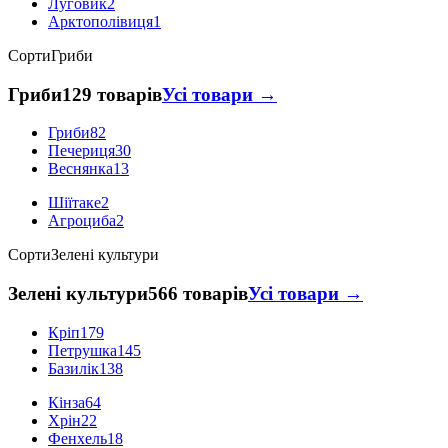
Луговик
2
Арктополівиця
1
Сорти
Гриби
Гриби
129 товарів
Усі товари →
Гриби
82
Печериця
30
Веснянка
13
Шіїтаке
2
Агроциба
2
Сорти
Зелені культури
Зелені культури
566 товарів
Усі товари →
Кріп
179
Петрушка
145
Базилік
138
Кінза
64
Хрін
22
Фенхель
18