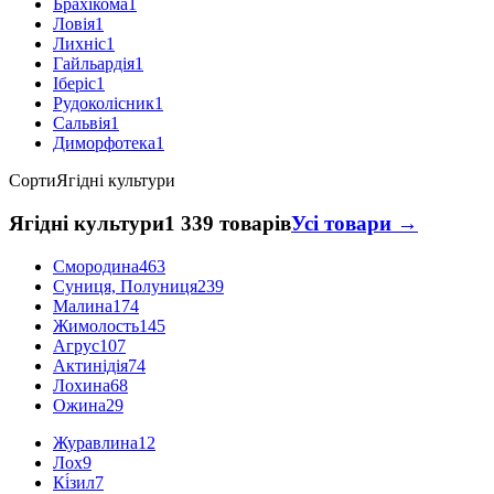
Брахікома
1
Ловія
1
Лихніс
1
Гайльардія
1
Іберіс
1
Рудоколісник
1
Сальвія
1
Диморфотека
1
Сорти
Ягідні культури
Ягідні культури
1 339 товарів
Усі товари →
Смородина
463
Суниця, Полуниця
239
Малина
174
Жимолость
145
Агрус
107
Актинідія
74
Лохина
68
Ожина
29
Журавлина
12
Лох
9
Кі́зил
7