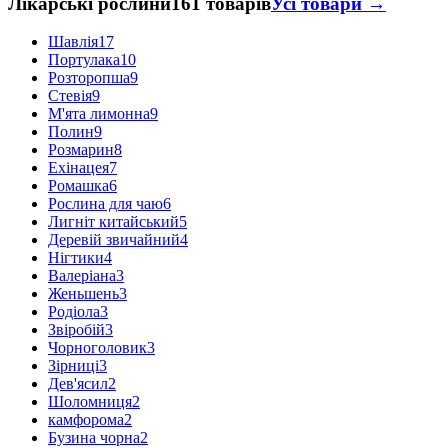
Лікарські рослини
161 товарів
Усі товари →
Шавлія
17
Портулака
10
Розторопша
9
Стевія
9
М'ята лимонна
9
Полин
9
Розмарин
8
Ехінацея
7
Ромашка
6
Рослина для чаю
6
Лигніт китайський
5
Деревій звичайний
4
Нігтики
4
Валеріана
3
Женьшень
3
Родіола
3
Звіробій
3
Чорноголовик
3
Зірниці
3
Дев'ясил
2
Шоломниця
2
камфорома
2
Бузина чорна
2