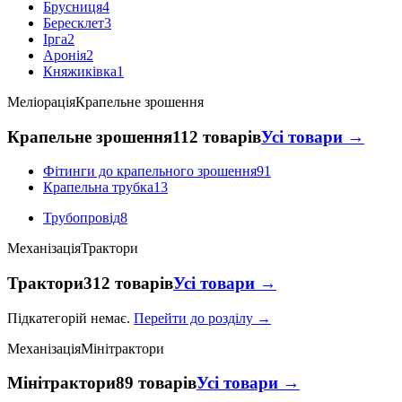
Брусниця
4
Бересклет
3
Ірга
2
Аронія
2
Княжиківка
1
Меліорація
Крапельне зрошення
Крапельне зрошення
112 товарів
Усі товари →
Фітинги до крапельного зрошення
91
Крапельна трубка
13
Трубопровід
8
Механізація
Трактори
Трактори
312 товарів
Усі товари →
Підкатегорій немає.
Перейти до розділу →
Механізація
Мінітрактори
Мінітрактори
89 товарів
Усі товари →