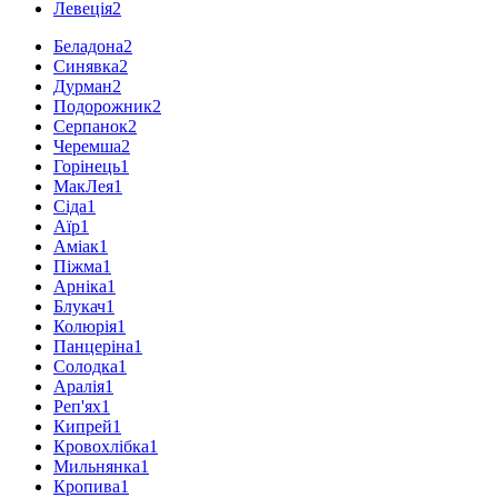
Левеція
2
Беладона
2
Синявка
2
Дурман
2
Подорожник
2
Серпанок
2
Черемша
2
Горінець
1
МакЛея
1
Сіда
1
Аїр
1
Аміак
1
Піжма
1
Арніка
1
Блукач
1
Колюрія
1
Панцеріна
1
Солодка
1
Аралія
1
Реп'ях
1
Кипрей
1
Кровохлібка
1
Мильнянка
1
Кропива
1