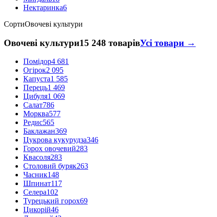
Нектаринка
6
Сорти
Овочеві культури
Овочеві культури
15 248 товарів
Усі товари →
Помідор
4 681
Огірок
2 095
Капуста
1 585
Перець
1 469
Цибуля
1 069
Салат
786
Морква
577
Редис
565
Баклажан
369
Цукрова кукурудза
346
Горох овочевий
283
Квасоля
283
Столовий буряк
263
Часник
148
Шпинат
117
Селера
102
Турецький горох
69
Цикорій
46