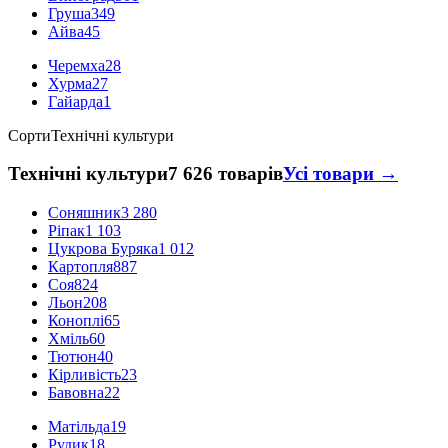
Груша
349
Айва
45
Черемха
28
Хурма
27
Гайарда
1
Сорти
Технічні культури
Технічні культури
7 626 товарів
Усі товари →
Соняшник
3 280
Ріпак
1 103
Цукрова Буряка
1 012
Картопля
887
Соя
824
Льон
208
Коноплі
65
Хміль
60
Тютюн
40
Кірливість
23
Бавовна
22
Матільда
19
Рудик
18