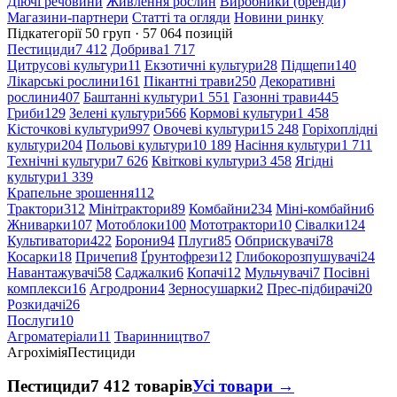
Діючі речовини
Живлення рослин
Виробники (бренди)
Магазини-партнери
Статті та огляди
Новини ринку
Підкатегорії
50 груп · 57 064 позицій
Пестициди
7 412
Добрива
1 717
Цитрусові культури
11
Екзотичні культури
28
Підщепи
140
Лікарські рослини
161
Пікантні трави
250
Декоративні
рослини
407
Баштанні культури
1 551
Газонні трави
445
Гриби
129
Зелені культури
566
Кормові культури
1 458
Кісточкові культури
997
Овочеві культури
15 248
Горіхоплідні
культури
204
Польові культури
10 189
Насіння культури
1 711
Технічні культури
7 626
Квіткові культури
3 458
Ягідні
культури
1 339
Крапельне зрошення
112
Трактори
312
Мінітрактори
89
Комбайни
234
Міні-комбайни
6
Жниварки
107
Мотоблоки
100
Мототрактори
10
Сівалки
124
Культиватори
422
Борони
94
Плуги
85
Обприскувачі
78
Косарки
18
Причепи
8
Ґрунтофрези
12
Глибокорозпушувачі
24
Навантажувачі
58
Саджалки
6
Копачі
12
Мульчувачі
7
Посівні
комплекси
16
Агродрони
4
Зерносушарки
2
Прес-підбирачі
20
Розкидачі
26
Послуги
10
Агроматеріали
11
Тваринництво
7
Агрохімія
Пестициди
Пестициди
7 412 товарів
Усі товари →