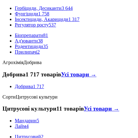
Гербіциди, Десиканти
3 644
Фунгіциди
1 758
Інсектициди, Акарициди
1 317
Регулятор росту
537
Біопрепарати
81
Ад'юванти
38
Родентициди
35
Прилипачі
2
Агрохімія
Добрива
Добрива
1 717 товарів
Усі товари →
Добрива
1 717
Сорти
Цитрусові культури
Цитрусові культури
11 товарів
Усі товари →
Мандарин
5
Лайм
4
Цитрусовий
2