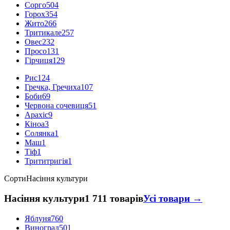
Сорго
504
Горох
354
Жито
266
Тритикале
257
Овес
232
Просо
131
Гірчиця
129
Рис
124
Гречка, Гречиха
107
Боби
69
Червона сочевиця
51
Арахіс
9
Кіноа
3
Солянка
1
Маш
1
Тіф
1
Трититригія
1
Сорти
Насіння культури
Насіння культури
1 711 товарів
Усі товари →
Яблуня
760
Виноград
501