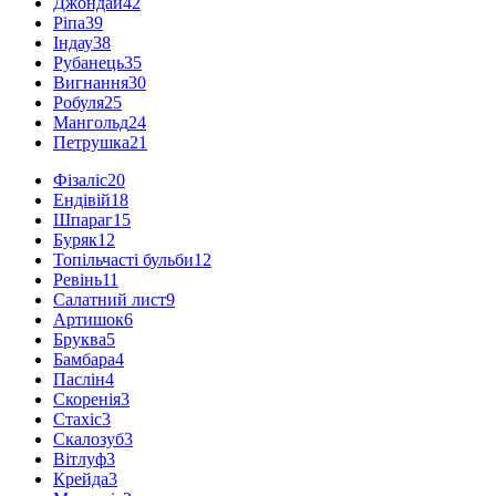
Джондай
42
Ріпа
39
Індау
38
Рубанець
35
Вигнання
30
Робуля
25
Мангольд
24
Петрушка
21
Фізаліс
20
Ендівій
18
Шпараг
15
Буряк
12
Топільчасті бульби
12
Ревінь
11
Салатний лист
9
Артишок
6
Бруква
5
Бамбара
4
Паслін
4
Скоренія
3
Стахіс
3
Скалозуб
3
Вітлуф
3
Крейда
3