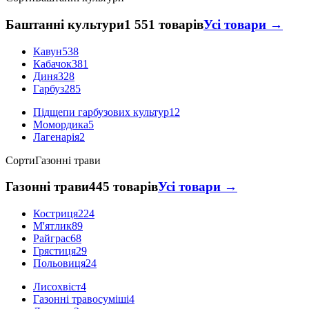
Баштанні культури
1 551 товарів
Усі товари →
Кавун
538
Кабачок
381
Диня
328
Гарбуз
285
Підщепи гарбузових культур
12
Момордика
5
Лагенарія
2
Сорти
Газонні трави
Газонні трави
445 товарів
Усі товари →
Костриця
224
М'ятлик
89
Райграс
68
Грястиця
29
Польовиця
24
Лисохвіст
4
Газонні травосуміші
4