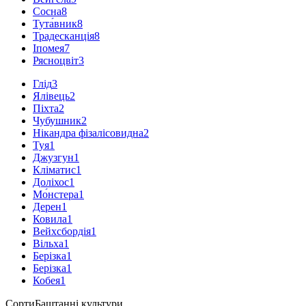
Сосна
8
Тута́вник
8
Традесканція
8
Іпомея
7
Рясноцвіт
3
Глід
3
Ялівець
2
Піхта
2
Чубушник
2
Нікандра фізалісовидна
2
Туя
1
Джузгун
1
Кліматис
1
Доліхос
1
Мо́нстера
1
Дерен
1
Ковила
1
Вейхсбордія
1
Вільха
1
Берізка
1
Берізка
1
Кобея
1
Сорти
Баштанні культури