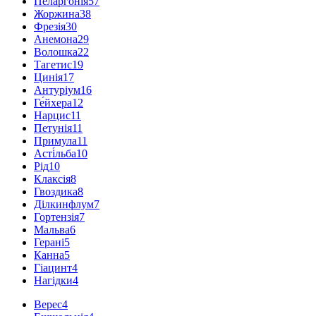
Пеларгонія
57
Жоржина
38
Фрезія
30
Анемона
29
Волошка
22
Тагетис
19
Цинія
17
Антуріум
16
Ге́йхера
12
Нарцис
11
Петунія
11
Примула
11
Асті́льба
10
Рід
10
Клаксія
8
Гвоздика
8
Ділкинфлум
7
Гортензія
7
Мальва
6
Герані
5
Канна
5
Гіацинт
4
Нагідки
4
Верес
4