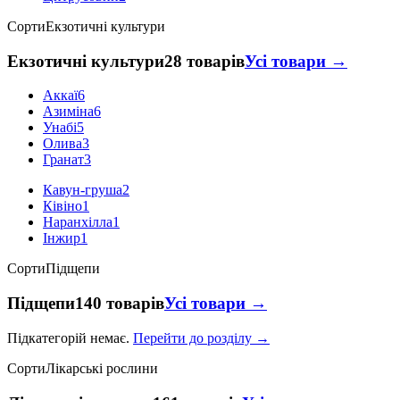
Сорти
Екзотичні культури
Екзотичні культури
28 товарів
Усі товари →
Аккаї
6
Азиміна
6
Унабі
5
Олива
3
Гранат
3
Кавун-груша
2
Ківіно
1
Наранхілла
1
Інжир
1
Сорти
Підщепи
Підщепи
140 товарів
Усі товари →
Підкатегорій немає.
Перейти до розділу →
Сорти
Лікарські рослини