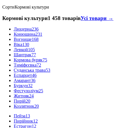
Сорти
Кормові культури
Кормові культури
1 458 товарів
Усі товари →
Люцерна
236
Конюшина
231
Вогнище
168
Віка
130
Левкой
105
Шантрак
77
Кормова буряк
75
Тиміфєєвка
72
Суданська трава
53
Еспарцет
46
Амарант
36
Буркун
32
Фестулоліум
25
Житняк
24
Пирій
20
Козлятник
20
Пейза
13
Пирійник
12
Естрагон
12