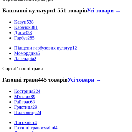
Баштанні культури
1 551 товарів
Усі товари →
Кавун
538
Кабачок
381
Диня
328
Гарбуз
285
Підщепи гарбузових культур
12
Момордика
5
Лагенарія
2
Сорти
Газонні трави
Газонні трави
445 товарів
Усі товари →
Костриця
224
М'ятлик
89
Райграс
68
Грястиця
29
Польовиця
24
Лисохвіст
4
Газонні травосуміші
4