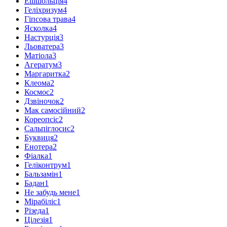
Ешшольція
4
Геліхризум
4
Гіпсова трава
4
Ясколка
4
Настурція
3
Льоватера
3
Матіола
3
Агератум
3
Маргаритка
2
Клеома
2
Космос
2
Дзвіночок
2
Мак самосійний
2
Кореопсіс
2
Сальпіглосис
2
Буквиця
2
Енотера
2
Фіалка
1
Геліконтрум
1
Бальзамін
1
Бадан
1
Не забудь мене
1
Мірабіліс
1
Різеда
1
Цілезія
1