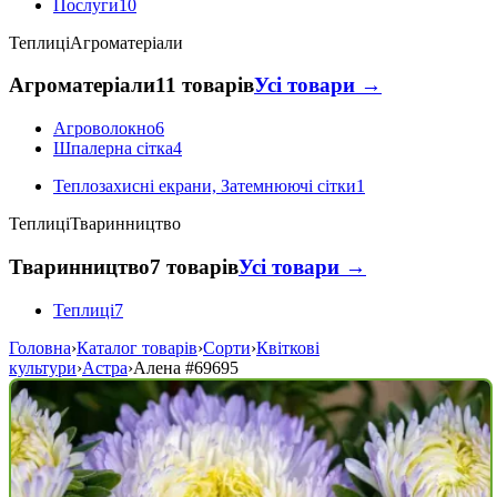
Послуги
10
Теплиці
Агроматеріали
Агроматеріали
11 товарів
Усі товари →
Агроволокно
6
Шпалерна сітка
4
Теплозахисні екрани, Затемнюючі сітки
1
Теплиці
Тваринництво
Тваринництво
7 товарів
Усі товари →
Теплиці
7
Головна
›
Каталог товарів
›
Сорти
›
Квіткові
культури
›
Астра
›
Алена
#69695