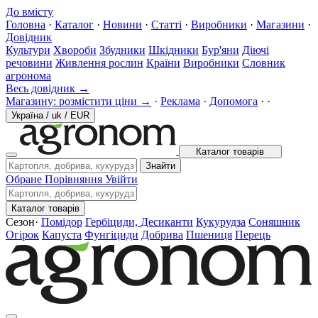
До вмісту
Головна
·
Каталог
·
Новини
·
Статті
·
Виробники
·
Магазини
·
Довідник
Культури
Хвороби
Збудники
Шкідники
Бур'яни
Діючі
речовини
Живлення рослин
Країни
Виробники
Словник
агронома
Весь довідник →
Магазину: розмістити ціни →
·
Реклама
·
Допомога
·
·
Україна
/
uk
/
EUR
Каталог товарів
Знайти
Обране
Порівняння
Увійти
Каталог товарів
Сезон
·
Помідор
Гербіциди, Десиканти
Кукурудза
Соняшник
Огірок
Капуста
Фунгіциди
Добрива
Пшениця
Перець