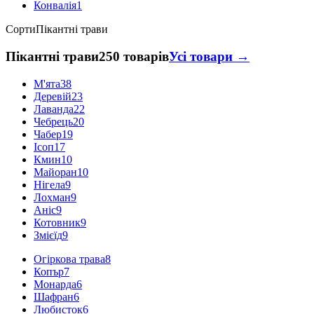
Конвалія
1
Сорти
Пікантні трави
Пікантні трави
250 товарів
Усі товари →
М'ята
38
Деревій
23
Лаванда
22
Чебрець
20
Чабер
19
Ісоп
17
Кмин
10
Майоран
10
Нігела
9
Лохман
9
Аніс
9
Котовник
9
Змієїд
9
Огіркова трава
8
Копър
7
Монарда
6
Шафран
6
Любисток
6