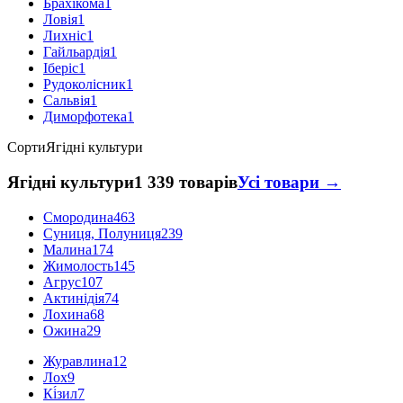
Брахікома
1
Ловія
1
Лихніс
1
Гайльардія
1
Іберіс
1
Рудоколісник
1
Сальвія
1
Диморфотека
1
Сорти
Ягідні культури
Ягідні культури
1 339 товарів
Усі товари →
Смородина
463
Суниця, Полуниця
239
Малина
174
Жимолость
145
Агрус
107
Актинідія
74
Лохина
68
Ожина
29
Журавлина
12
Лох
9
Кі́зил
7