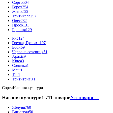
Сорго
504
Горох
354
Жито
266
Тритикале
257
Овес
232
Просо
131
Гірчиця
129
Рис
124
Гречка, Гречиха
107
Боби
69
Червона сочевиця
51
Арахіс
9
Кіноа
3
Солянка
1
Маш
1
Тіф
1
Трититригія
1
Сорти
Насіння культури
Насіння культури
1 711 товарів
Усі товари →
Яблуня
760
Виноград
501