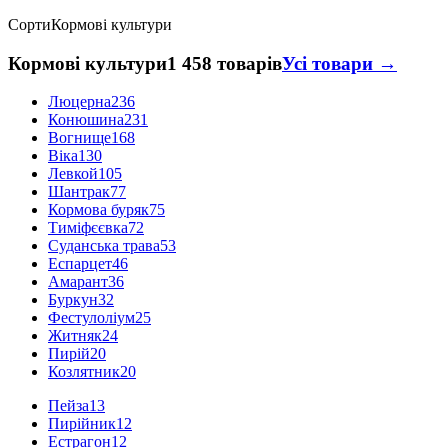
Сорти
Кормові культури
Кормові культури
1 458 товарів
Усі товари →
Люцерна
236
Конюшина
231
Вогнище
168
Віка
130
Левкой
105
Шантрак
77
Кормова буряк
75
Тиміфєєвка
72
Суданська трава
53
Еспарцет
46
Амарант
36
Буркун
32
Фестулоліум
25
Житняк
24
Пирій
20
Козлятник
20
Пейза
13
Пирійник
12
Естрагон
12