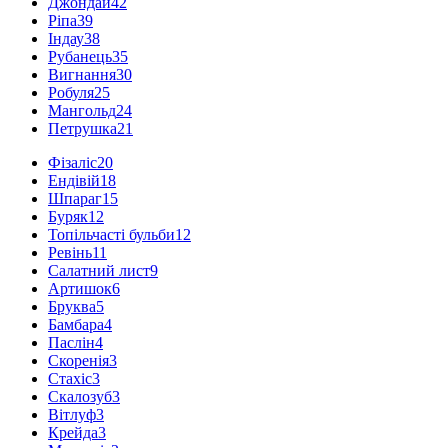
Джондай
42
Ріпа
39
Індау
38
Рубанець
35
Вигнання
30
Робуля
25
Мангольд
24
Петрушка
21
Фізаліс
20
Ендівій
18
Шпараг
15
Буряк
12
Топільчасті бульби
12
Ревінь
11
Салатний лист
9
Артишок
6
Бруква
5
Бамбара
4
Паслін
4
Скоренія
3
Стахіс
3
Скалозуб
3
Вітлуф
3
Крейда
3