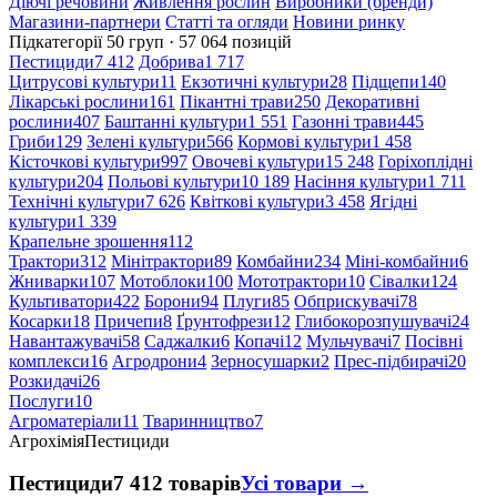
Діючі речовини
Живлення рослин
Виробники (бренди)
Магазини-партнери
Статті та огляди
Новини ринку
Підкатегорії
50 груп · 57 064 позицій
Пестициди
7 412
Добрива
1 717
Цитрусові культури
11
Екзотичні культури
28
Підщепи
140
Лікарські рослини
161
Пікантні трави
250
Декоративні
рослини
407
Баштанні культури
1 551
Газонні трави
445
Гриби
129
Зелені культури
566
Кормові культури
1 458
Кісточкові культури
997
Овочеві культури
15 248
Горіхоплідні
культури
204
Польові культури
10 189
Насіння культури
1 711
Технічні культури
7 626
Квіткові культури
3 458
Ягідні
культури
1 339
Крапельне зрошення
112
Трактори
312
Мінітрактори
89
Комбайни
234
Міні-комбайни
6
Жниварки
107
Мотоблоки
100
Мототрактори
10
Сівалки
124
Культиватори
422
Борони
94
Плуги
85
Обприскувачі
78
Косарки
18
Причепи
8
Ґрунтофрези
12
Глибокорозпушувачі
24
Навантажувачі
58
Саджалки
6
Копачі
12
Мульчувачі
7
Посівні
комплекси
16
Агродрони
4
Зерносушарки
2
Прес-підбирачі
20
Розкидачі
26
Послуги
10
Агроматеріали
11
Тваринництво
7
Агрохімія
Пестициди
Пестициди
7 412 товарів
Усі товари →