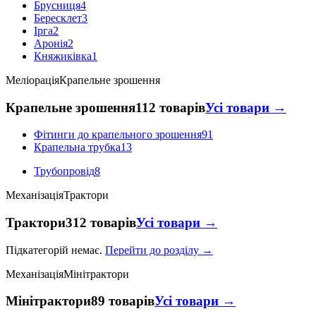
Брусниця
4
Бересклет
3
Ірга
2
Аронія
2
Княжиківка
1
Меліорація
Крапельне зрошення
Крапельне зрошення
112 товарів
Усі товари →
Фітинги до крапельного зрошення
91
Крапельна трубка
13
Трубопровід
8
Механізація
Трактори
Трактори
312 товарів
Усі товари →
Підкатегорій немає.
Перейти до розділу →
Механізація
Мінітрактори
Мінітрактори
89 товарів
Усі товари →