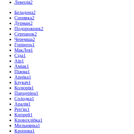
Левеція
2
Беладона
2
Синявка
2
Дурман
2
Подорожник
2
Серпанок
2
Черемша
2
Горінець
1
МакЛея
1
Сіда
1
Аїр
1
Аміак
1
Піжма
1
Арніка
1
Блукач
1
Колюрія
1
Панцеріна
1
Солодка
1
Аралія
1
Реп'ях
1
Кипрей
1
Кровохлібка
1
Мильнянка
1
Кропива
1