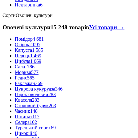
Нектаринка
6
Сорти
Овочеві культури
Овочеві культури
15 248 товарів
Усі товари →
Помідор
4 681
Огірок
2 095
Капуста
1 585
Перець
1 469
Цибуля
1 069
Салат
786
Морква
577
Редис
565
Баклажан
369
Цукрова кукурудза
346
Горох овочевий
283
Квасоля
283
Столовий буряк
263
Часник
148
Шпинат
117
Селера
102
Турецький горох
69
Цикорій
46