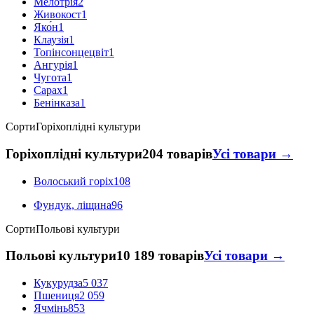
Мелотрія
2
Живокост
1
Яко́н
1
Клаузія
1
Топінсонцецвіт
1
Ангурія
1
Чугота
1
Сарах
1
Бенінказа
1
Сорти
Горіхоплідні культури
Горіхоплідні культури
204 товарів
Усі товари →
Волоський горіх
108
Фундук, ліщина
96
Сорти
Польові культури
Польові культури
10 189 товарів
Усі товари →
Кукурудза
5 037
Пшениця
2 059
Ячмінь
853