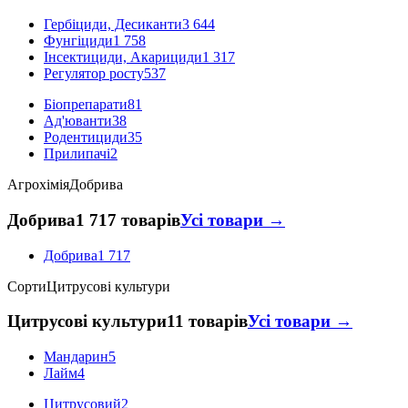
Гербіциди, Десиканти
3 644
Фунгіциди
1 758
Інсектициди, Акарициди
1 317
Регулятор росту
537
Біопрепарати
81
Ад'юванти
38
Родентициди
35
Прилипачі
2
Агрохімія
Добрива
Добрива
1 717 товарів
Усі товари →
Добрива
1 717
Сорти
Цитрусові культури
Цитрусові культури
11 товарів
Усі товари →
Мандарин
5
Лайм
4
Цитрусовий
2