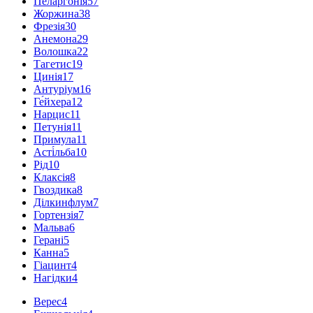
Пеларгонія
57
Жоржина
38
Фрезія
30
Анемона
29
Волошка
22
Тагетис
19
Цинія
17
Антуріум
16
Ге́йхера
12
Нарцис
11
Петунія
11
Примула
11
Асті́льба
10
Рід
10
Клаксія
8
Гвоздика
8
Ділкинфлум
7
Гортензія
7
Мальва
6
Герані
5
Канна
5
Гіацинт
4
Нагідки
4
Верес
4