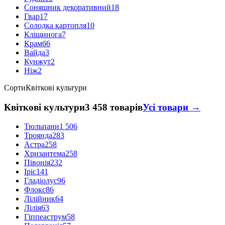
Соняшник декоративний
18
Гвар
17
Солодка картопля
10
Кліщинога
7
Крамб
6
Ва́йда
3
Кунжут
2
Ніж
2
Сорти
Квіткові культури
Квіткові культури
3 458 товарів
Усі товари →
Тюльпани
1 506
Троянда
283
Астра
258
Хризантема
258
Півонія
232
Іріс
141
Гладіолус
96
Флокс
86
Лілійник
64
Лілія
63
Гіппеаструм
58