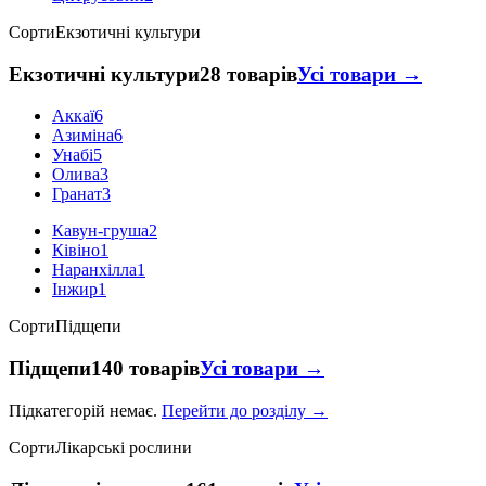
Сорти
Екзотичні культури
Екзотичні культури
28 товарів
Усі товари →
Аккаї
6
Азиміна
6
Унабі
5
Олива
3
Гранат
3
Кавун-груша
2
Ківіно
1
Наранхілла
1
Інжир
1
Сорти
Підщепи
Підщепи
140 товарів
Усі товари →
Підкатегорій немає.
Перейти до розділу →
Сорти
Лікарські рослини