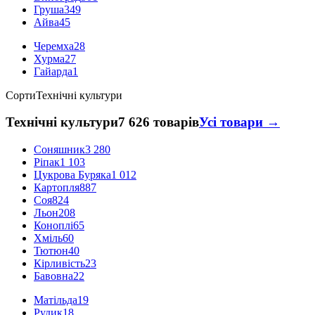
Груша
349
Айва
45
Черемха
28
Хурма
27
Гайарда
1
Сорти
Технічні культури
Технічні культури
7 626 товарів
Усі товари →
Соняшник
3 280
Ріпак
1 103
Цукрова Буряка
1 012
Картопля
887
Соя
824
Льон
208
Коноплі
65
Хміль
60
Тютюн
40
Кірливість
23
Бавовна
22
Матільда
19
Рудик
18