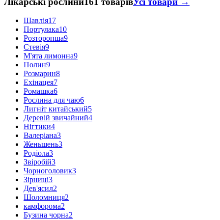
Лікарські рослини
161 товарів
Усі товари →
Шавлія
17
Портулака
10
Розторопша
9
Стевія
9
М'ята лимонна
9
Полин
9
Розмарин
8
Ехінацея
7
Ромашка
6
Рослина для чаю
6
Лигніт китайський
5
Деревій звичайний
4
Нігтики
4
Валеріана
3
Женьшень
3
Родіола
3
Звіробій
3
Чорноголовик
3
Зірниці
3
Дев'ясил
2
Шоломниця
2
камфорома
2
Бузина чорна
2