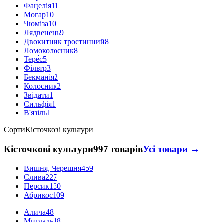
Фацелія
11
Могар
10
Чюміза
10
Лядвенець
9
Двокитник тростинний
8
Ломоколосник
8
Тере́с
5
Фільтр
3
Бекманія
2
Колосник
2
Звідати
1
Сильфія
1
В'язіль
1
Сорти
Кісточкові культури
Кісточкові культури
997 товарів
Усі товари →
Вишня, Черешня
459
Слива
227
Персик
130
Абрикос
109
Алича
48
Мигдаль
18