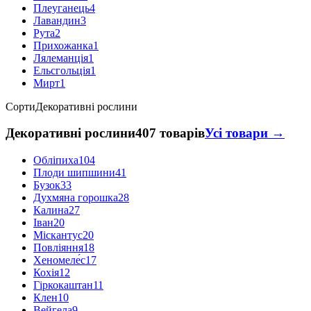
Плеуганець
4
Лавандин
3
Рута
2
Прихожанка
1
Лялеманція
1
Ельсгольція
1
Мирт
1
Сорти
Декоративні рослини
Декоративні рослини
407 товарів
Усі товари →
Обліпиха
104
Плоди шипшини
41
Бузок
33
Духмяна горошка
28
Калина
27
Іван
20
Міскантус
20
Повліяння
18
Хеномеле́с
17
Кохія
12
Гіркокаштан
11
Клен
10
Вейгела
9