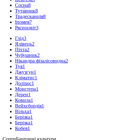
Сосна
8
Тута́вник
8
Традесканція
8
Іпомея
7
Рясноцвіт
3
Глід
3
Ялівець
2
Піхта
2
Чубушник
2
Нікандра фізалісовидна
2
Туя
1
Джузгун
1
Кліматис
1
Доліхос
1
Мо́нстера
1
Дерен
1
Ковила
1
Вейхсбордія
1
Вільха
1
Берізка
1
Берізка
1
Кобея
1
Сорти
Баштанні культури