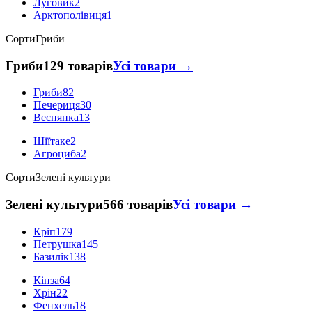
Луговик
2
Арктополівиця
1
Сорти
Гриби
Гриби
129 товарів
Усі товари →
Гриби
82
Печериця
30
Веснянка
13
Шіїтаке
2
Агроциба
2
Сорти
Зелені культури
Зелені культури
566 товарів
Усі товари →
Кріп
179
Петрушка
145
Базилік
138
Кінза
64
Хрін
22
Фенхель
18