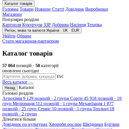
Каталог товарів
Головна
Товари
Новини
Статті
Довідник
Виробники
Магазини
Популярні розділи
Картопля
Кукурудза
ЗЗР
Добрива
Насіння
Техніка
Регіон, мова та валюта
Україна · UK · EUR
Увійти
Обране
Стати магазином-партнером
Каталог товарів
57 064
позицій ·
50
категорії
оновлено сьогодні
ESC
Весь каталог
Каталог
Назад
Головні розділи
Агрохімія
9 129 позицій · 2 групи
Сорти
45 918 позицій · 19
груп
Меліорація
112 позицій · 1 група
Механізація
1 877
позицій · 25 груп
Сервіс
10 позицій · 1 група
Теплиці
18
позицій · 2 групи
Дізнатися більше
Довідник по культурах
Хвороби рослин
Шкідники
Бур'яни