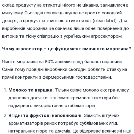
склад продукту на етикетці нікого не цікавив, залишилися в
минулому. Сьогодні покупець шукає не просто солодкий
десерт, а продукт із «чистою етикеткою» (clean label). Для
виробників
морозива
це означає лише одне: повернення до
витоків та тісну співпрацю з українським агросектором.
Чому агросектор – це фундамент смачного морозива?
Якість морозива на 80% залежить від базової сировини.
Саме тому провідні виробники сьогодні роблять ставку на
прямі контракти з фермерськими господарствами.
Молоко та вершки.
Тільки свіже молоко екстра-класу
дозволяє досягти тієї самої кремової текстури без
надмірного використання стабілізаторів.
Ягідні та фруктові наповнювачі.
Замість штучних
ароматизаторів ринок потребує сублімованих ягід,
натуральних пюре та джемів. Це відкриває величезні ніші