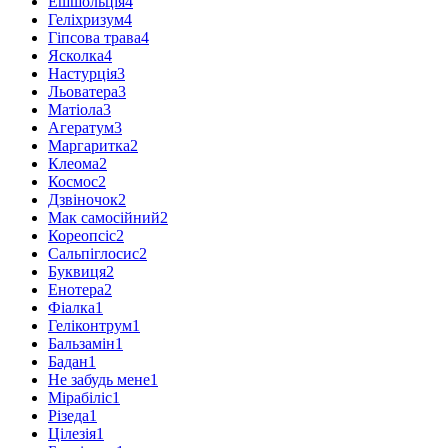
Ешшольція
4
Геліхризум
4
Гіпсова трава
4
Ясколка
4
Настурція
3
Льоватера
3
Матіола
3
Агератум
3
Маргаритка
2
Клеома
2
Космос
2
Дзвіночок
2
Мак самосійний
2
Кореопсіс
2
Сальпіглосис
2
Буквиця
2
Енотера
2
Фіалка
1
Геліконтрум
1
Бальзамін
1
Бадан
1
Не забудь мене
1
Мірабіліс
1
Різеда
1
Цілезія
1