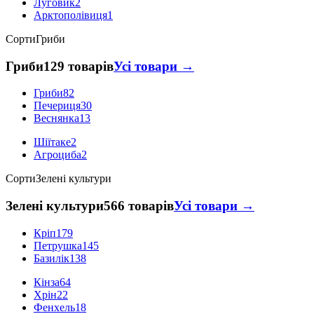
Луговик
2
Арктополівиця
1
Сорти
Гриби
Гриби
129 товарів
Усі товари →
Гриби
82
Печериця
30
Веснянка
13
Шіїтаке
2
Агроциба
2
Сорти
Зелені культури
Зелені культури
566 товарів
Усі товари →
Кріп
179
Петрушка
145
Базилік
138
Кінза
64
Хрін
22
Фенхель
18