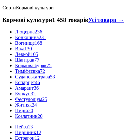
Сорти
Кормові культури
Кормові культури
1 458 товарів
Усі товари →
Люцерна
236
Конюшина
231
Вогнище
168
Віка
130
Левкой
105
Шантрак
77
Кормова буряк
75
Тиміфєєвка
72
Суданська трава
53
Еспарцет
46
Амарант
36
Буркун
32
Фестулоліум
25
Житняк
24
Пирій
20
Козлятник
20
Пейза
13
Пирійник
12
Естрагон
12