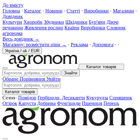
До вмісту
Головна
·
Каталог
·
Новини
·
Статті
·
Виробники
·
Магазини
·
Довідник
Культури
Хвороби
Збудники
Шкідники
Бур'яни
Діючі
речовини
Живлення рослин
Країни
Виробники
Словник
агронома
Весь довідник →
Магазину: розмістити ціни →
·
Реклама
·
Допомога
·
·
Україна
/
uk
/
EUR
Каталог товарів
Знайти
Обране
Порівняння
Увійти
Каталог товарів
Сезон
·
Помідор
Гербіциди, Десиканти
Кукурудза
Соняшник
Огірок
Капуста
Добрива
Фунгіциди
Пшениця
Перець