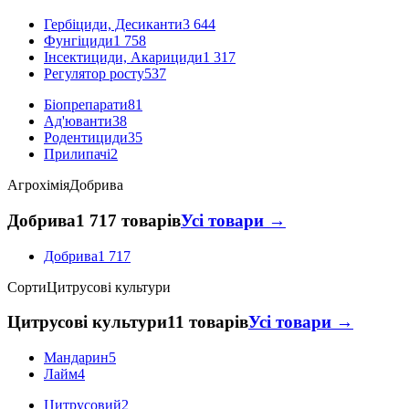
Гербіциди, Десиканти
3 644
Фунгіциди
1 758
Інсектициди, Акарициди
1 317
Регулятор росту
537
Біопрепарати
81
Ад'юванти
38
Родентициди
35
Прилипачі
2
Агрохімія
Добрива
Добрива
1 717 товарів
Усі товари →
Добрива
1 717
Сорти
Цитрусові культури
Цитрусові культури
11 товарів
Усі товари →
Мандарин
5
Лайм
4
Цитрусовий
2