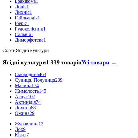
Брахікома
1
Ловія
1
Лихніс
1
Гайльардія
1
Іберіс
1
Рудоколісник
1
Сальвія
1
Диморфотека
1
Сорти
Ягідні культури
Ягідні культури
1 339 товарів
Усі товари →
Смородина
463
Суниця, Полуниця
239
Малина
174
Жимолость
145
Агрус
107
Актинідія
74
Лохина
68
Ожина
29
Журавлина
12
Лох
9
Кі́зил
7