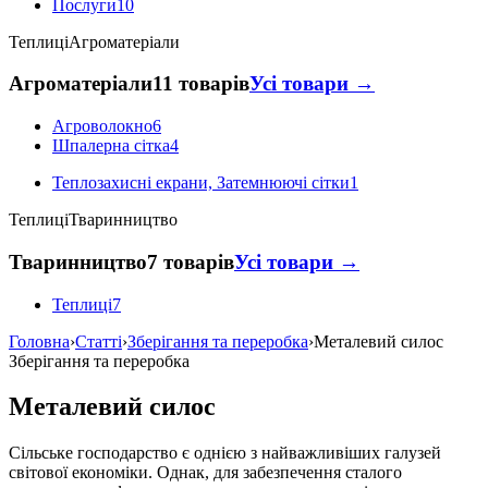
Послуги
10
Теплиці
Агроматеріали
Агроматеріали
11 товарів
Усі товари →
Агроволокно
6
Шпалерна сітка
4
Теплозахисні екрани, Затемнюючі сітки
1
Теплиці
Тваринництво
Тваринництво
7 товарів
Усі товари →
Теплиці
7
Головна
›
Статті
›
Зберігання та переробка
›
Металевий силос
Зберігання та переробка
Металевий силос
Сільське господарство є однією з найважливіших галузей
світової економіки. Однак, для забезпечення сталого