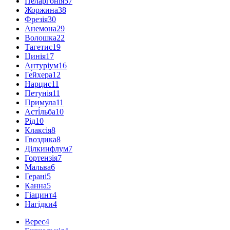
Пеларгонія
57
Жоржина
38
Фрезія
30
Анемона
29
Волошка
22
Тагетис
19
Цинія
17
Антуріум
16
Ге́йхера
12
Нарцис
11
Петунія
11
Примула
11
Асті́льба
10
Рід
10
Клаксія
8
Гвоздика
8
Ділкинфлум
7
Гортензія
7
Мальва
6
Герані
5
Канна
5
Гіацинт
4
Нагідки
4
Верес
4