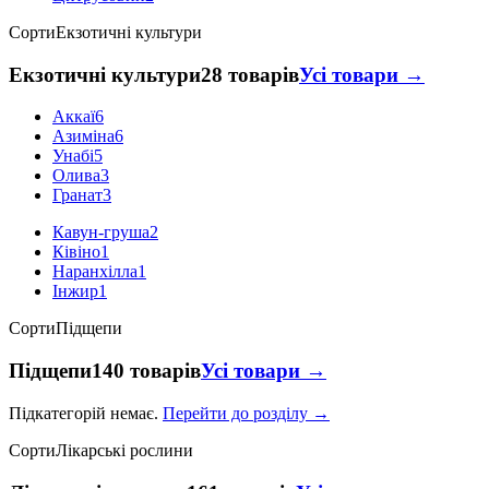
Сорти
Екзотичні культури
Екзотичні культури
28 товарів
Усі товари →
Аккаї
6
Азиміна
6
Унабі
5
Олива
3
Гранат
3
Кавун-груша
2
Ківіно
1
Наранхілла
1
Інжир
1
Сорти
Підщепи
Підщепи
140 товарів
Усі товари →
Підкатегорій немає.
Перейти до розділу →
Сорти
Лікарські рослини