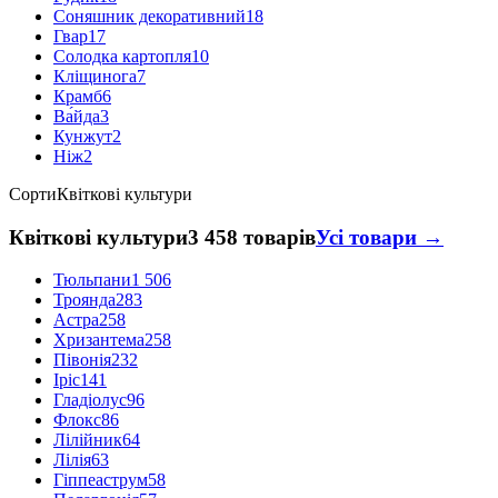
Соняшник декоративний
18
Гвар
17
Солодка картопля
10
Кліщинога
7
Крамб
6
Ва́йда
3
Кунжут
2
Ніж
2
Сорти
Квіткові культури
Квіткові культури
3 458 товарів
Усі товари →
Тюльпани
1 506
Троянда
283
Астра
258
Хризантема
258
Півонія
232
Іріс
141
Гладіолус
96
Флокс
86
Лілійник
64
Лілія
63
Гіппеаструм
58