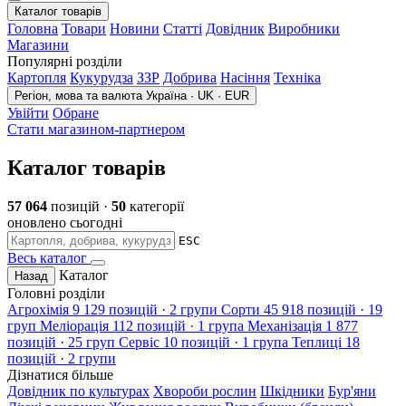
Каталог товарів
Головна
Товари
Новини
Статті
Довідник
Виробники
Магазини
Популярні розділи
Картопля
Кукурудза
ЗЗР
Добрива
Насіння
Техніка
Регіон, мова та валюта
Україна · UK · EUR
Увійти
Обране
Стати магазином-партнером
Каталог товарів
57 064
позицій ·
50
категорії
оновлено сьогодні
ESC
Весь каталог
Каталог
Назад
Головні розділи
Агрохімія
9 129 позицій · 2 групи
Сорти
45 918 позицій · 19
груп
Меліорація
112 позицій · 1 група
Механізація
1 877
позицій · 25 груп
Сервіс
10 позицій · 1 група
Теплиці
18
позицій · 2 групи
Дізнатися більше
Довідник по культурах
Хвороби рослин
Шкідники
Бур'яни