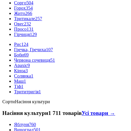
Сорго
504
Горох
354
Жито
266
Тритикале
257
Овес
232
Просо
131
Гірчиця
129
Рис
124
Гречка, Гречиха
107
Боби
69
Червона сочевиця
51
Арахіс
9
Кіноа
3
Солянка
1
Маш
1
Тіф
1
Трититригія
1
Сорти
Насіння культури
Насіння культури
1 711 товарів
Усі товари →
Яблуня
760
Виноград
501