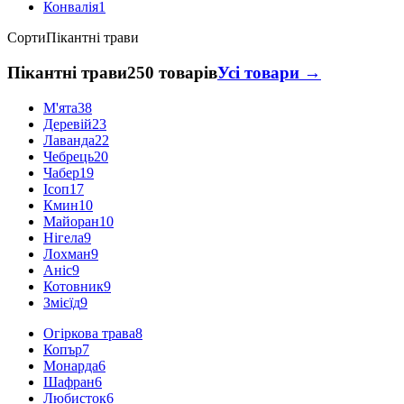
Конвалія
1
Сорти
Пікантні трави
Пікантні трави
250 товарів
Усі товари →
М'ята
38
Деревій
23
Лаванда
22
Чебрець
20
Чабер
19
Ісоп
17
Кмин
10
Майоран
10
Нігела
9
Лохман
9
Аніс
9
Котовник
9
Змієїд
9
Огіркова трава
8
Копър
7
Монарда
6
Шафран
6
Любисток
6