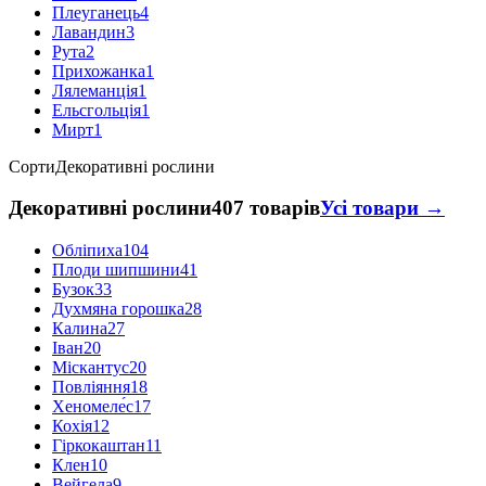
Плеуганець
4
Лавандин
3
Рута
2
Прихожанка
1
Лялеманція
1
Ельсгольція
1
Мирт
1
Сорти
Декоративні рослини
Декоративні рослини
407 товарів
Усі товари →
Обліпиха
104
Плоди шипшини
41
Бузок
33
Духмяна горошка
28
Калина
27
Іван
20
Міскантус
20
Повліяння
18
Хеномеле́с
17
Кохія
12
Гіркокаштан
11
Клен
10
Вейгела
9