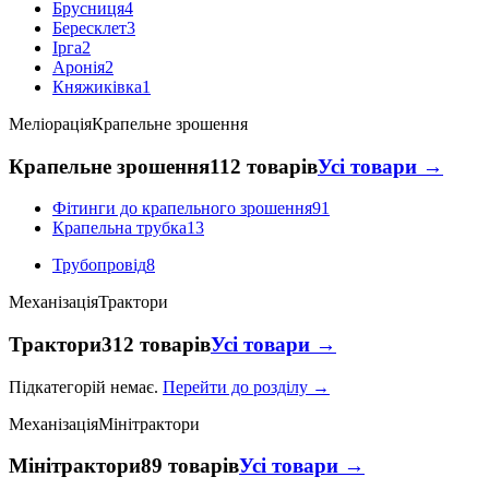
Брусниця
4
Бересклет
3
Ірга
2
Аронія
2
Княжиківка
1
Меліорація
Крапельне зрошення
Крапельне зрошення
112 товарів
Усі товари →
Фітинги до крапельного зрошення
91
Крапельна трубка
13
Трубопровід
8
Механізація
Трактори
Трактори
312 товарів
Усі товари →
Підкатегорій немає.
Перейти до розділу →
Механізація
Мінітрактори
Мінітрактори
89 товарів
Усі товари →