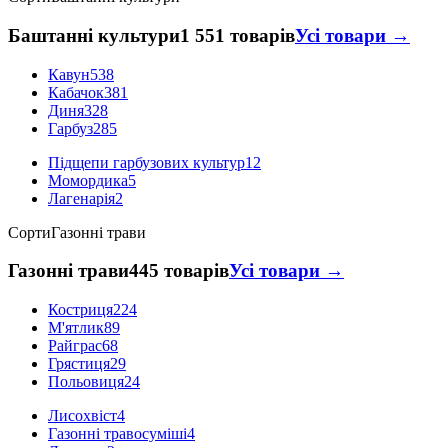
Баштанні культури
1 551 товарів
Усі товари →
Кавун
538
Кабачок
381
Диня
328
Гарбуз
285
Підщепи гарбузових культур
12
Момордика
5
Лагенарія
2
Сорти
Газонні трави
Газонні трави
445 товарів
Усі товари →
Костриця
224
М'ятлик
89
Райграс
68
Грястиця
29
Польовиця
24
Лисохвіст
4
Газонні травосуміші
4