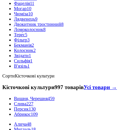
Фацелія
11
Могар
10
Чюміза
10
Лядвенець
9
Двокитник тростинний
8
Ломоколосник
8
Тере́с
5
Фільтр
3
Бекманія
2
Колосник
2
Звідати
1
Сильфія
1
В'язіль
1
Сорти
Кісточкові культури
Кісточкові культури
997 товарів
Усі товари →
Вишня, Черешня
459
Слива
227
Персик
130
Абрикос
109
Алича
48
Мигдаль
18