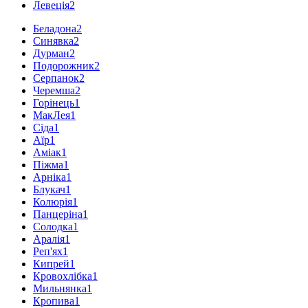
Левеція
2
Беладона
2
Синявка
2
Дурман
2
Подорожник
2
Серпанок
2
Черемша
2
Горінець
1
МакЛея
1
Сіда
1
Аїр
1
Аміак
1
Піжма
1
Арніка
1
Блукач
1
Колюрія
1
Панцеріна
1
Солодка
1
Аралія
1
Реп'ях
1
Кипрей
1
Кровохлібка
1
Мильнянка
1
Кропива
1