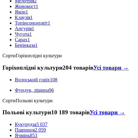
Мелотрія
2
Живокост
1
Яко́н
1
Клаузія
1
Топінсонцецвіт
1
Ангурія
1
Чугота
1
Сарах
1
Бенінказа
1
Сорти
Горіхоплідні культури
Горіхоплідні культури
204 товарів
Усі товари →
Волоський горіх
108
Фундук, ліщина
96
Сорти
Польові культури
Польові культури
10 189 товарів
Усі товари →
Кукурудза
5 037
Пшениця
2 059
Ячмінь
853