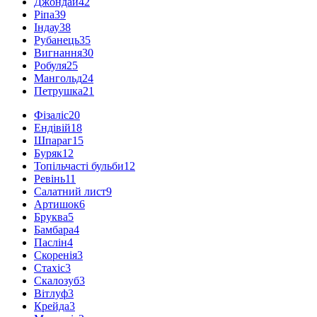
Джондай
42
Ріпа
39
Індау
38
Рубанець
35
Вигнання
30
Робуля
25
Мангольд
24
Петрушка
21
Фізаліс
20
Ендівій
18
Шпараг
15
Буряк
12
Топільчасті бульби
12
Ревінь
11
Салатний лист
9
Артишок
6
Бруква
5
Бамбара
4
Паслін
4
Скоренія
3
Стахіс
3
Скалозуб
3
Вітлуф
3
Крейда
3