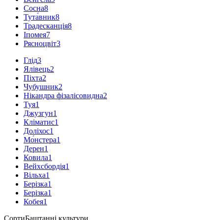
Сосна
8
Тута́вник
8
Традесканція
8
Іпомея
7
Рясноцвіт
3
Глід
3
Ялівець
2
Піхта
2
Чубушник
2
Нікандра фізалісовидна
2
Туя
1
Джузгун
1
Кліматис
1
Доліхос
1
Мо́нстера
1
Дерен
1
Ковила
1
Вейхсбордія
1
Вільха
1
Берізка
1
Берізка
1
Кобея
1
Сорти
Баштанні культури