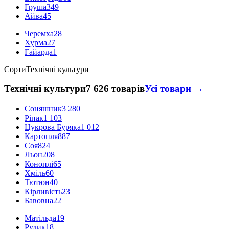
Груша
349
Айва
45
Черемха
28
Хурма
27
Гайарда
1
Сорти
Технічні культури
Технічні культури
7 626 товарів
Усі товари →
Соняшник
3 280
Ріпак
1 103
Цукрова Буряка
1 012
Картопля
887
Соя
824
Льон
208
Коноплі
65
Хміль
60
Тютюн
40
Кірливість
23
Бавовна
22
Матільда
19
Рудик
18