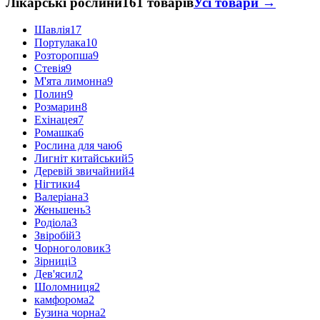
Лікарські рослини
161 товарів
Усі товари →
Шавлія
17
Портулака
10
Розторопша
9
Стевія
9
М'ята лимонна
9
Полин
9
Розмарин
8
Ехінацея
7
Ромашка
6
Рослина для чаю
6
Лигніт китайський
5
Деревій звичайний
4
Нігтики
4
Валеріана
3
Женьшень
3
Родіола
3
Звіробій
3
Чорноголовик
3
Зірниці
3
Дев'ясил
2
Шоломниця
2
камфорома
2
Бузина чорна
2