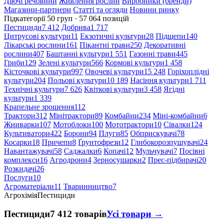
Діючі речовини
Живлення рослин
Виробники (бренди)
Магазини-партнери
Статті та огляди
Новини ринку
Підкатегорії
50 груп · 57 064 позицій
Пестициди
7 412
Добрива
1 717
Цитрусові культури
11
Екзотичні культури
28
Підщепи
140
Лікарські рослини
161
Пікантні трави
250
Декоративні
рослини
407
Баштанні культури
1 551
Газонні трави
445
Гриби
129
Зелені культури
566
Кормові культури
1 458
Кісточкові культури
997
Овочеві культури
15 248
Горіхоплідні
культури
204
Польові культури
10 189
Насіння культури
1 711
Технічні культури
7 626
Квіткові культури
3 458
Ягідні
культури
1 339
Крапельне зрошення
112
Трактори
312
Мінітрактори
89
Комбайни
234
Міні-комбайни
6
Жниварки
107
Мотоблоки
100
Мототрактори
10
Сівалки
124
Культиватори
422
Борони
94
Плуги
85
Обприскувачі
78
Косарки
18
Причепи
8
Ґрунтофрези
12
Глибокорозпушувачі
24
Навантажувачі
58
Саджалки
6
Копачі
12
Мульчувачі
7
Посівні
комплекси
16
Агродрони
4
Зерносушарки
2
Прес-підбирачі
20
Розкидачі
26
Послуги
10
Агроматеріали
11
Тваринництво
7
Агрохімія
Пестициди
Пестициди
7 412 товарів
Усі товари →