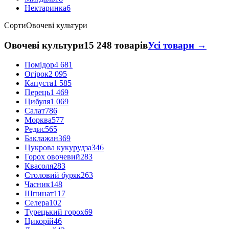
Нектаринка
6
Сорти
Овочеві культури
Овочеві культури
15 248 товарів
Усі товари →
Помідор
4 681
Огірок
2 095
Капуста
1 585
Перець
1 469
Цибуля
1 069
Салат
786
Морква
577
Редис
565
Баклажан
369
Цукрова кукурудза
346
Горох овочевий
283
Квасоля
283
Столовий буряк
263
Часник
148
Шпинат
117
Селера
102
Турецький горох
69
Цикорій
46