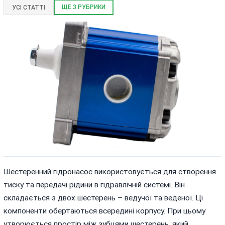
ЩЕ З РУБРИКИ
УСІ СТАТТІ
Шестеренний гідронасос використовується для створення
тиску та передачі рідини в гідравлічній системі. Він
складається з двох шестерень – ведучої та веденої. Ці
компоненти обертаються всередині корпусу. При цьому
утворюється простір між зубцями шестерень, який