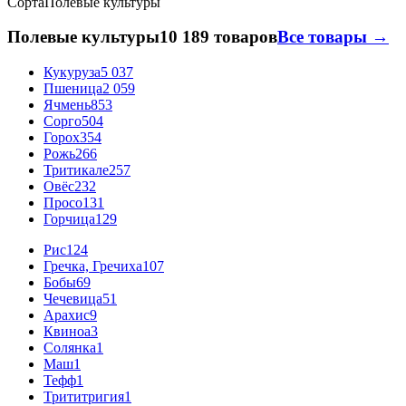
Сорта
Полевые культуры
Полевые культуры
10 189 товаров
Все товары →
Кукуруза
5 037
Пшеница
2 059
Ячмень
853
Сорго
504
Горох
354
Рожь
266
Тритикале
257
Овёс
232
Просо
131
Горчица
129
Рис
124
Гречка, Гречиха
107
Бобы
69
Чечевица
51
Арахис
9
Квиноа
3
Солянка
1
Маш
1
Тефф
1
Трититригия
1