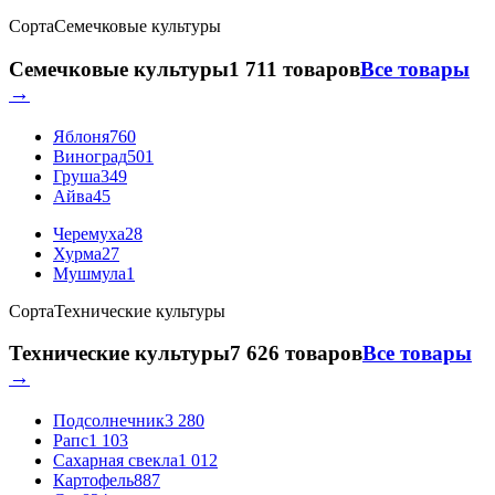
Сорта
Семечковые культуры
Семечковые культуры
1 711 товаров
Все товары
→
Яблоня
760
Виноград
501
Груша
349
Айва
45
Черемуха
28
Хурма
27
Мушмула
1
Сорта
Технические культуры
Технические культуры
7 626 товаров
Все товары
→
Подсолнечник
3 280
Рапс
1 103
Сахарная свекла
1 012
Картофель
887