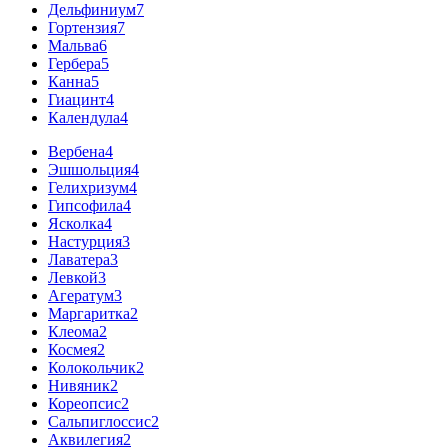
Дельфиниум
7
Гортензия
7
Мальва
6
Гербера
5
Канна
5
Гиацинт
4
Календула
4
Вербена
4
Эшшольция
4
Гелихризум
4
Гипсофила
4
Ясколка
4
Настурция
3
Лаватера
3
Левкой
3
Агератум
3
Маргаритка
2
Клеома
2
Космея
2
Колокольчик
2
Нивяник
2
Кореопсис
2
Сальпиглоссис
2
Аквилегия
2