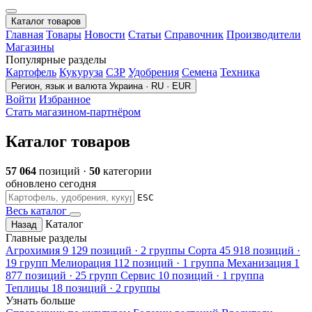
Каталог товаров
Главная
Товары
Новости
Статьи
Справочник
Производители
Магазины
Популярные разделы
Картофель
Кукуруза
СЗР
Удобрения
Семена
Техника
Регион, язык и валюта
Украина · RU · EUR
Войти
Избранное
Стать магазином-партнёром
Каталог товаров
57 064
позиций ·
50
категории
обновлено сегодня
ESC
Весь каталог
Каталог
Назад
Главные разделы
Агрохимия
9 129 позиций · 2 группы
Сорта
45 918 позиций ·
19 групп
Мелиорация
112 позиций · 1 группа
Механизация
1
877 позиций · 25 групп
Сервис
10 позиций · 1 группа
Теплицы
18 позиций · 2 группы
Узнать больше