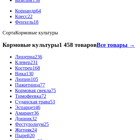
Базилик
138
Кориандр
64
Кресс
22
Фенхель
18
Сорта
Кормовые культуры
Кормовые культуры
1 458 товаров
Все товары →
Люцерна
236
Клевер
231
Кострец
168
Вика
130
Люпин
105
Пажитница
77
Кормовая свекла
75
Тимофеевка
72
Суданская трава
53
Эспарцет
46
Амарант
36
Донник
32
Фестулолиум
25
Житняк
24
Пырей
20