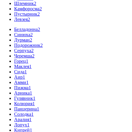
Шлемник
2
Камфоросма
2
Пустырник
2
Левзея
2
Белладонна
2
Синюха
2
Дурман
2
Подорожник
2
Серпуха
2
Черемша
2
Горец
1
Маклея
1
Сида
1
Аир
1
Амми
1
Пижма
1
Арника
1
Гулявник
1
Колюрия
1
Панцерина
1
Солодка
1
Аралия
1
Лопух
1
Кипрей
1