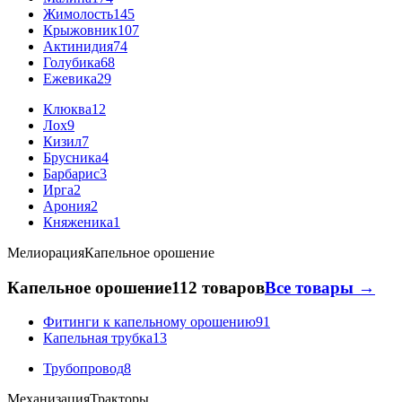
Жимолость
145
Крыжовник
107
Актинидия
74
Голубика
68
Ежевика
29
Клюква
12
Лох
9
Кизил
7
Брусника
4
Барбарис
3
Ирга
2
Арония
2
Княженика
1
Мелиорация
Капельное орошение
Капельное орошение
112 товаров
Все товары →
Фитинги к капельному орошению
91
Капельная трубка
13
Трубопровод
8
Механизация
Тракторы