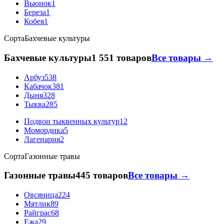
Вьюнок
1
Береза
1
Кобея
1
Сорта
Бахчевые культуры
Бахчевые культуры
1 551 товаров
Все товары →
Арбуз
538
Кабачок
381
Дыня
328
Тыква
285
Подвои тыквенных культур
12
Момордика
5
Лагенария
2
Сорта
Газонные травы
Газонные травы
445 товаров
Все товары →
Овсяница
224
Мятлик
89
Райграс
68
Ежа
29