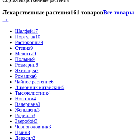
Сорта
Лекарственные растения
Лекарственные растения
161 товаров
Все товары
→
Шалфей
17
Портулак
10
Расторопша
9
Стевия
9
Мелисса
9
Полынь
9
Розмарин
8
Эхинацея
7
Ромашка
6
Чайное растение
6
Лимонник китайский
5
Тысячелистник
4
Ноготки
4
Валериана
3
Женьшень
3
Родиола
3
Зверобой
3
Черноголовник
3
Цмин
3
Девясил
2