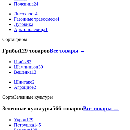
Полевица
24
Лисохвост
4
Газонные травосмеси
4
Луговик
2
Арктополевица
1
Сорта
Грибы
Грибы
129 товаров
Все товары →
Грибы
82
Шампиньон
30
Вешенка
13
Шиитаке
2
Агроцибе
2
Сорта
Зеленные культуры
Зеленные культуры
566 товаров
Все товары →
Укроп
179
Петрушка
145