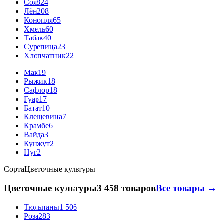
Соя
824
Лён
208
Конопля
65
Хмель
60
Табак
40
Сурепица
23
Хлопчатник
22
Мак
19
Рыжик
18
Сафлор
18
Гуар
17
Батат
10
Клещевина
7
Крамбе
6
Вайда
3
Кунжут
2
Нуг
2
Сорта
Цветочные культуры
Цветочные культуры
3 458 товаров
Все товары →
Тюльпаны
1 506
Роза
283