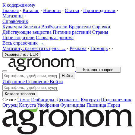
К содержимому
Главная
·
Каталог
·
Новости
·
Статьи
·
Производители
·
Магазины
·
Справочник
Культуры
Болезни
Возбудители
Вредители
Сорняки
Действующие вещества
Питание растений
Страны
Производители
Словарь агронома
Весь справочник →
Магазину: разместить цены →
·
Реклама
·
Помощь
·
·
Украина
/
ru
/
EUR
Каталог товаров
Найти
Избранное
Сравнение
Войти
Каталог товаров
Сезон
·
Томат
Гербициды, Десиканты
Кукуруза
Подсолнечник
Огурец
Капуста
Удобрения
Фунгициды
Пшеница
Перец