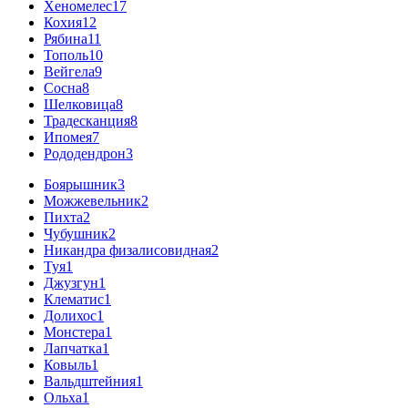
Хеномелес
17
Кохия
12
Рябина
11
Тополь
10
Вейгела
9
Сосна
8
Шелковица
8
Традесканция
8
Ипомея
7
Рододендрон
3
Боярышник
3
Можжевельник
2
Пихта
2
Чубушник
2
Никандра физалисовидная
2
Туя
1
Джузгун
1
Клематис
1
Долихос
1
Монстера
1
Лапчатка
1
Ковыль
1
Вальдштейния
1
Ольха
1