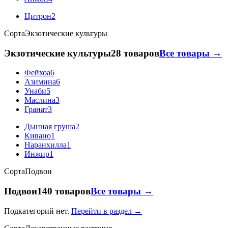
Цитрон
2
Сорта
Экзотические культуры
Экзотические культуры
28 товаров
Все товары →
Фейхоа
6
Азимина
6
Унаби
5
Маслина
3
Гранат
3
Дынная груша
2
Кивано
1
Наранхилла
1
Инжир
1
Сорта
Подвои
Подвои
140 товаров
Все товары →
Подкатегорий нет.
Перейти в раздел →