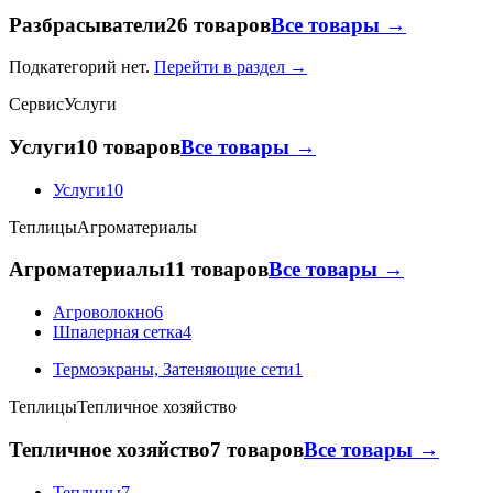
Разбрасыватели
26 товаров
Все товары →
Подкатегорий нет.
Перейти в раздел →
Сервис
Услуги
Услуги
10 товаров
Все товары →
Услуги
10
Теплицы
Агроматериалы
Агроматериалы
11 товаров
Все товары →
Агроволокно
6
Шпалерная сетка
4
Термоэкраны, Затеняющие сети
1
Теплицы
Тепличное хозяйство
Тепличное хозяйство
7 товаров
Все товары →
Теплицы
7