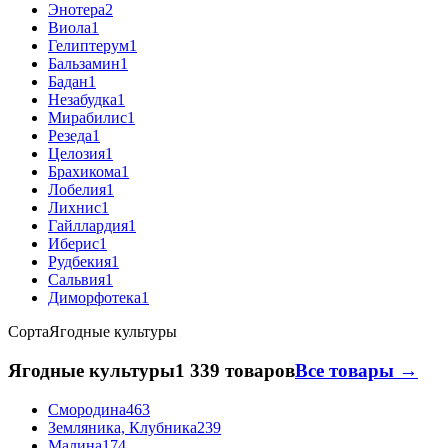
Энотера
2
Виола
1
Гелиптерум
1
Бальзамин
1
Бадан
1
Незабудка
1
Мирабилис
1
Резеда
1
Целозия
1
Брахикома
1
Лобелия
1
Лихнис
1
Гайллардия
1
Иберис
1
Рудбекия
1
Сальвия
1
Диморфотека
1
Сорта
Ягодные культуры
Ягодные культуры
1 339 товаров
Все товары →
Смородина
463
Земляника, Клубника
239
Малина
174