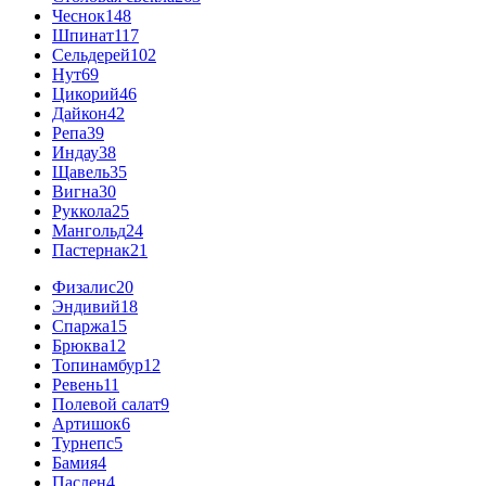
Чеснок
148
Шпинат
117
Сельдерей
102
Нут
69
Цикорий
46
Дайкон
42
Репа
39
Индау
38
Щавель
35
Вигна
30
Руккола
25
Мангольд
24
Пастернак
21
Физалис
20
Эндивий
18
Спаржа
15
Брюква
12
Топинамбур
12
Ревень
11
Полевой салат
9
Артишок
6
Турнепс
5
Бамия
4
Паслен
4