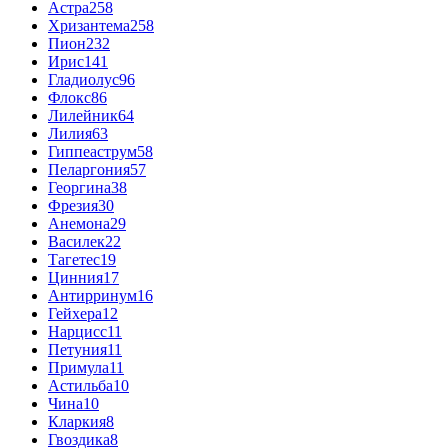
Астра
258
Хризантема
258
Пион
232
Ирис
141
Гладиолус
96
Флокс
86
Лилейник
64
Лилия
63
Гиппеаструм
58
Пеларгония
57
Георгина
38
Фрезия
30
Анемона
29
Василек
22
Тагетес
19
Цинния
17
Антирринум
16
Гейхера
12
Нарцисс
11
Петуния
11
Примула
11
Астильба
10
Чина
10
Кларкия
8
Гвоздика
8