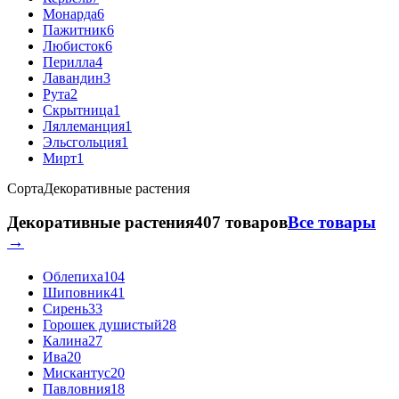
Монарда
6
Пажитник
6
Любисток
6
Перилла
4
Лавандин
3
Рута
2
Скрытница
1
Ляллеманция
1
Эльсгольция
1
Мирт
1
Сорта
Декоративные растения
Декоративные растения
407 товаров
Все товары
→
Облепиха
104
Шиповник
41
Сирень
33
Горошек душистый
28
Калина
27
Ива
20
Мискантус
20
Павловния
18