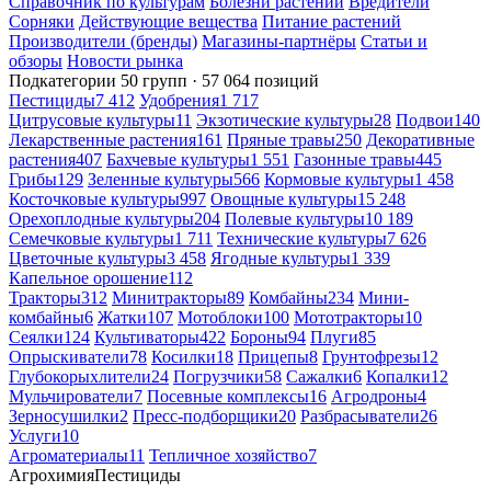
Справочник по культурам
Болезни растений
Вредители
Сорняки
Действующие вещества
Питание растений
Производители (бренды)
Магазины-партнёры
Статьи и
обзоры
Новости рынка
Подкатегории
50 групп · 57 064 позиций
Пестициды
7 412
Удобрения
1 717
Цитрусовые культуры
11
Экзотические культуры
28
Подвои
140
Лекарственные растения
161
Пряные травы
250
Декоративные
растения
407
Бахчевые культуры
1 551
Газонные травы
445
Грибы
129
Зеленные культуры
566
Кормовые культуры
1 458
Косточковые культуры
997
Овощные культуры
15 248
Орехоплодные культуры
204
Полевые культуры
10 189
Семечковые культуры
1 711
Технические культуры
7 626
Цветочные культуры
3 458
Ягодные культуры
1 339
Капельное орошение
112
Тракторы
312
Минитракторы
89
Комбайны
234
Мини-
комбайны
6
Жатки
107
Мотоблоки
100
Мототракторы
10
Сеялки
124
Культиваторы
422
Бороны
94
Плуги
85
Опрыскиватели
78
Косилки
18
Прицепы
8
Грунтофрезы
12
Глубокорыхлители
24
Погрузчики
58
Сажалки
6
Копалки
12
Мульчирователи
7
Посевные комплексы
16
Агродроны
4
Зерносушилки
2
Пресс-подборщики
20
Разбрасыватели
26
Услуги
10
Агроматериалы
11
Тепличное хозяйство
7
Агрохимия
Пестициды