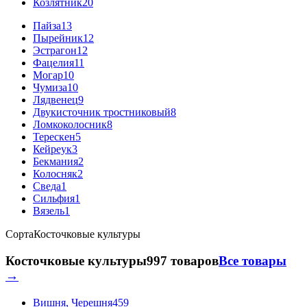
Козлятник
20
Пайза
13
Пырейник
12
Эстрагон
12
Фацелия
11
Могар
10
Чумиза
10
Лядвенец
9
Двукисточник тростниковый
8
Ломкоколосник
8
Терескен
5
Кейреук
3
Бекмания
2
Колосняк
2
Сведа
1
Сильфия
1
Вязель
1
Сорта
Косточковые культуры
Косточковые культуры
997 товаров
Все товары
→
Вишня, Черешня
459