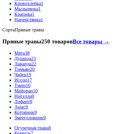
Кровохлебка
1
Мыльнянка
1
Крапива
1
Наперстянка
1
Сорта
Пряные травы
Пряные травы
250 товаров
Все товары →
Мята
38
Душица
23
Лаванда
22
Тимьян
20
Чабер
19
Иссоп
17
Тмин
10
Майоран
10
Нигелла
9
Лофант
9
Анис
9
Котовник
9
Змееголовник
9
Огуречная трава
8
Кервель
7