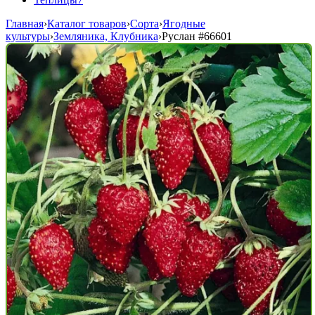
Главная
›
Каталог товаров
›
Сорта
›
Ягодные
культуры
›
Земляника, Клубника
›
Руслан
#66601