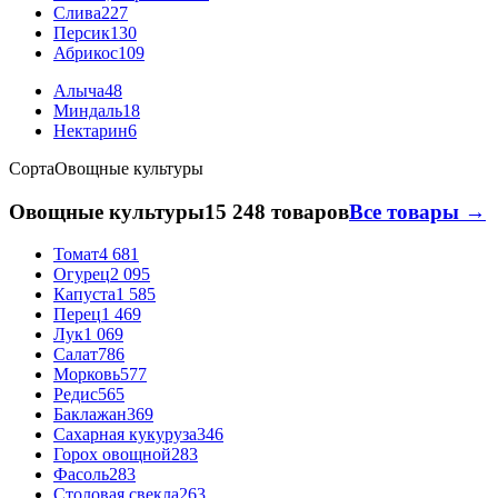
Слива
227
Персик
130
Абрикос
109
Алыча
48
Миндаль
18
Нектарин
6
Сорта
Овощные культуры
Овощные культуры
15 248 товаров
Все товары →
Томат
4 681
Огурец
2 095
Капуста
1 585
Перец
1 469
Лук
1 069
Салат
786
Морковь
577
Редис
565
Баклажан
369
Сахарная кукуруза
346
Горох овощной
283
Фасоль
283
Столовая свекла
263