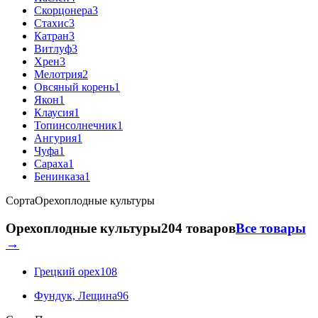
Скорцонера
3
Стахис
3
Катран
3
Витлуф
3
Хрен
3
Мелотрия
2
Овсяный корень
1
Якон
1
Клаусия
1
Топинсолнечник
1
Ангурия
1
Чуфа
1
Сараха
1
Бенинказа
1
Сорта
Орехоплодные культуры
Орехоплодные культуры
204 товаров
Все товары
→
Грецкий орех
108
Фундук, Лещина
96