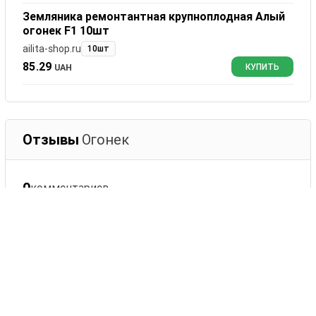
Земляника ремонтантная крупноплодная Алый
огонек F1 10шт
ailita-shop.ru
10шт
85.29
UAH
КУПИТЬ
Отзывы
Огонек
0
комментариев
Сортировать:
Оставить комментарий
Ваше имя
Комментарий