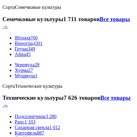
Сорта
Семечковые культуры
Семечковые культуры
1 711 товаров
Все товары
→
Яблоня
760
Виноград
501
Груша
349
Айва
45
Черемуха
28
Хурма
27
Мушмула
1
Сорта
Технические культуры
Технические культуры
7 626 товаров
Все товары
→
Подсолнечник
3 280
Рапс
1 103
Сахарная свекла
1 012
Картофель
887