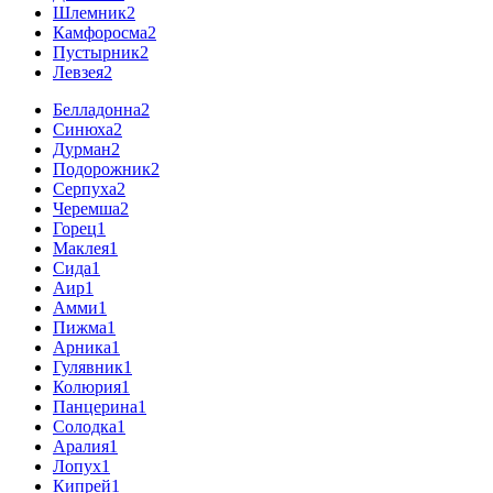
Шлемник
2
Камфоросма
2
Пустырник
2
Левзея
2
Белладонна
2
Синюха
2
Дурман
2
Подорожник
2
Серпуха
2
Черемша
2
Горец
1
Маклея
1
Сида
1
Аир
1
Амми
1
Пижма
1
Арника
1
Гулявник
1
Колюрия
1
Панцерина
1
Солодка
1
Аралия
1
Лопух
1
Кипрей
1