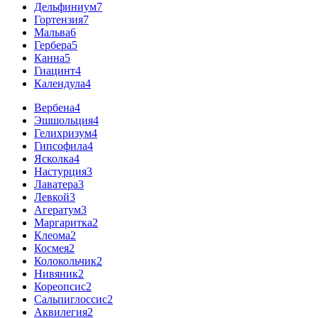
Дельфиниум
7
Гортензия
7
Мальва
6
Гербера
5
Канна
5
Гиацинт
4
Календула
4
Вербена
4
Эшшольция
4
Гелихризум
4
Гипсофила
4
Ясколка
4
Настурция
3
Лаватера
3
Левкой
3
Агератум
3
Маргаритка
2
Клеома
2
Космея
2
Колокольчик
2
Нивяник
2
Кореопсис
2
Сальпиглоссис
2
Аквилегия
2