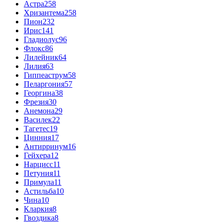
Астра
258
Хризантема
258
Пион
232
Ирис
141
Гладиолус
96
Флокс
86
Лилейник
64
Лилия
63
Гиппеаструм
58
Пеларгония
57
Георгина
38
Фрезия
30
Анемона
29
Василек
22
Тагетес
19
Цинния
17
Антирринум
16
Гейхера
12
Нарцисс
11
Петуния
11
Примула
11
Астильба
10
Чина
10
Кларкия
8
Гвоздика
8