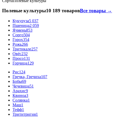
Сорта
Полевые культуры
Полевые культуры
10 189 товаров
Все товары →
Кукуруза
5 037
Пшеница
2 059
Ячмень
853
Сорго
504
Горох
354
Рожь
266
Тритикале
257
Овёс
232
Просо
131
Горчица
129
Рис
124
Гречка, Гречиха
107
Бобы
69
Чечевица
51
Арахис
9
Квиноа
3
Солянка
1
Маш
1
Тефф
1
Трититригия
1