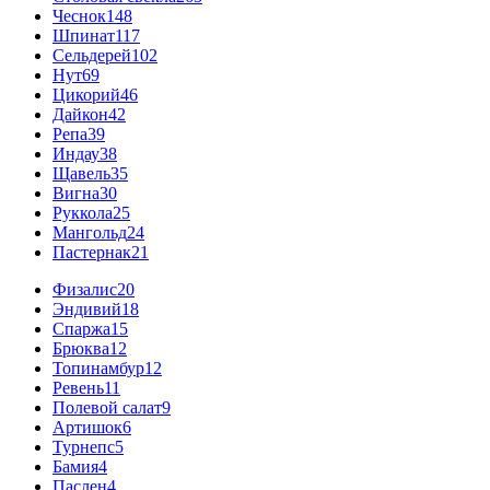
Чеснок
148
Шпинат
117
Сельдерей
102
Нут
69
Цикорий
46
Дайкон
42
Репа
39
Индау
38
Щавель
35
Вигна
30
Руккола
25
Мангольд
24
Пастернак
21
Физалис
20
Эндивий
18
Спаржа
15
Брюква
12
Топинамбур
12
Ревень
11
Полевой салат
9
Артишок
6
Турнепс
5
Бамия
4
Паслен
4