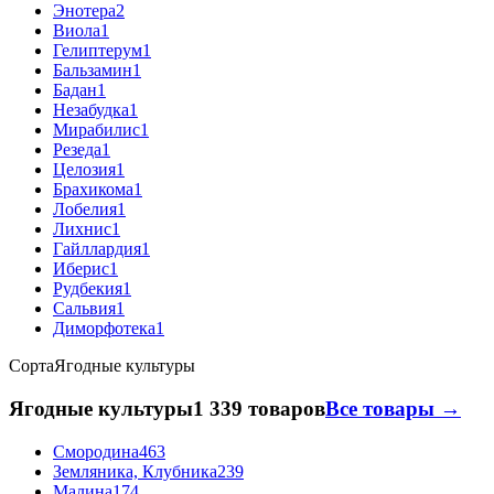
Энотера
2
Виола
1
Гелиптерум
1
Бальзамин
1
Бадан
1
Незабудка
1
Мирабилис
1
Резеда
1
Целозия
1
Брахикома
1
Лобелия
1
Лихнис
1
Гайллардия
1
Иберис
1
Рудбекия
1
Сальвия
1
Диморфотека
1
Сорта
Ягодные культуры
Ягодные культуры
1 339 товаров
Все товары →
Смородина
463
Земляника, Клубника
239
Малина
174