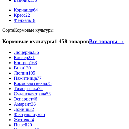
Базилик
138
Кориандр
64
Кресс
22
Фенхель
18
Сорта
Кормовые культуры
Кормовые культуры
1 458 товаров
Все товары →
Люцерна
236
Клевер
231
Кострец
168
Вика
130
Люпин
105
Пажитница
77
Кормовая свекла
75
Тимофеевка
72
Суданская трава
53
Эспарцет
46
Амарант
36
Донник
32
Фестулолиум
25
Житняк
24
Пырей
20