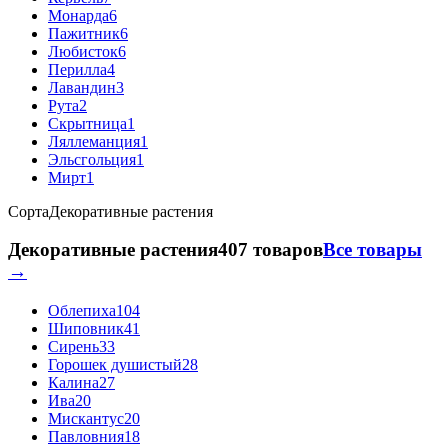
Монарда
6
Пажитник
6
Любисток
6
Перилла
4
Лавандин
3
Рута
2
Скрытница
1
Ляллеманция
1
Эльсгольция
1
Мирт
1
Сорта
Декоративные растения
Декоративные растения
407 товаров
Все товары
→
Облепиха
104
Шиповник
41
Сирень
33
Горошек душистый
28
Калина
27
Ива
20
Мискантус
20
Павловния
18