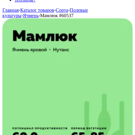
Главная
›
Каталог товаров
›
Сорта
›
Полевые
культуры
›
Ячмень
›
Мамлюк
#60537