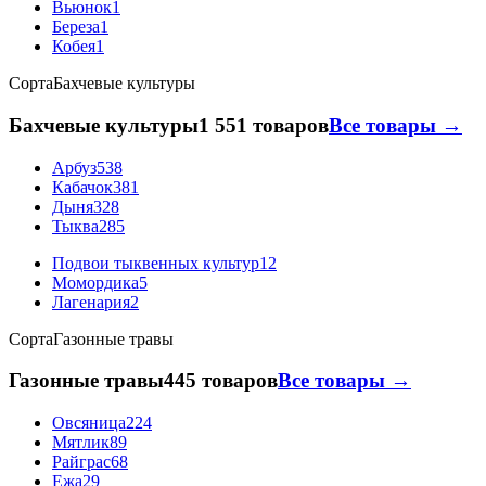
Вьюнок
1
Береза
1
Кобея
1
Сорта
Бахчевые культуры
Бахчевые культуры
1 551 товаров
Все товары →
Арбуз
538
Кабачок
381
Дыня
328
Тыква
285
Подвои тыквенных культур
12
Момордика
5
Лагенария
2
Сорта
Газонные травы
Газонные травы
445 товаров
Все товары →
Овсяница
224
Мятлик
89
Райграс
68
Ежа
29