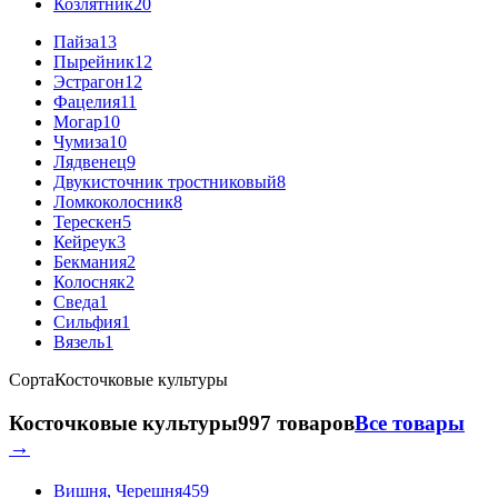
Козлятник
20
Пайза
13
Пырейник
12
Эстрагон
12
Фацелия
11
Могар
10
Чумиза
10
Лядвенец
9
Двукисточник тростниковый
8
Ломкоколосник
8
Терескен
5
Кейреук
3
Бекмания
2
Колосняк
2
Сведа
1
Сильфия
1
Вязель
1
Сорта
Косточковые культуры
Косточковые культуры
997 товаров
Все товары
→
Вишня, Черешня
459