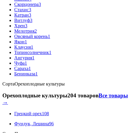
Скорцонера
3
Стахис
3
Катран
3
Витлуф
3
Хрен
3
Мелотрия
2
Овсяный корень
1
Якон
1
Клаусия
1
Топинсолнечник
1
Ангурия
1
Чуфа
1
Сараха
1
Бенинказа
1
Сорта
Орехоплодные культуры
Орехоплодные культуры
204 товаров
Все товары
→
Грецкий орех
108
Фундук, Лещина
96