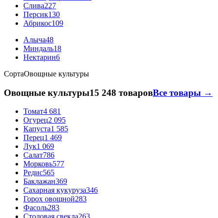
Слива
227
Персик
130
Абрикос
109
Алыча
48
Миндаль
18
Нектарин
6
Сорта
Овощные культуры
Овощные культуры
15 248 товаров
Все товары →
Томат
4 681
Огурец
2 095
Капуста
1 585
Перец
1 469
Лук
1 069
Салат
786
Морковь
577
Редис
565
Баклажан
369
Сахарная кукуруза
346
Горох овощной
283
Фасоль
283
Столовая свекла
263