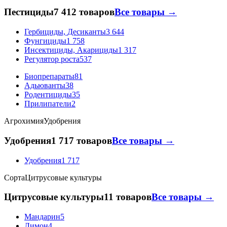
Пестициды
7 412 товаров
Все товары →
Гербициды, Десиканты
3 644
Фунгициды
1 758
Инсектициды, Акарициды
1 317
Регулятор роста
537
Биопрепараты
81
Адьюванты
38
Родентициды
35
Прилипатели
2
Агрохимия
Удобрения
Удобрения
1 717 товаров
Все товары →
Удобрения
1 717
Сорта
Цитрусовые культуры
Цитрусовые культуры
11 товаров
Все товары →
Мандарин
5
Лимон
4