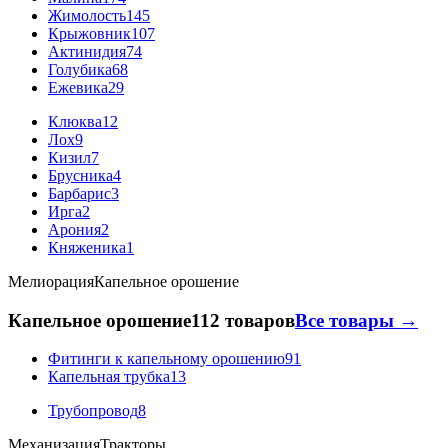
Жимолость
145
Крыжовник
107
Актинидия
74
Голубика
68
Ежевика
29
Клюква
12
Лох
9
Кизил
7
Брусника
4
Барбарис
3
Ирга
2
Арония
2
Княженика
1
Мелиорация
Капельное орошение
Капельное орошение
112 товаров
Все товары →
Фитинги к капельному орошению
91
Капельная трубка
13
Трубопровод
8
Механизация
Тракторы