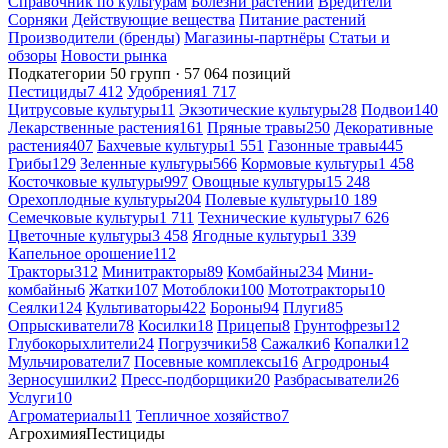
Справочник по культурам
Болезни растений
Вредители
Сорняки
Действующие вещества
Питание растений
Производители (бренды)
Магазины-партнёры
Статьи и
обзоры
Новости рынка
Подкатегории
50 групп · 57 064 позиций
Пестициды
7 412
Удобрения
1 717
Цитрусовые культуры
11
Экзотические культуры
28
Подвои
140
Лекарственные растения
161
Пряные травы
250
Декоративные
растения
407
Бахчевые культуры
1 551
Газонные травы
445
Грибы
129
Зеленные культуры
566
Кормовые культуры
1 458
Косточковые культуры
997
Овощные культуры
15 248
Орехоплодные культуры
204
Полевые культуры
10 189
Семечковые культуры
1 711
Технические культуры
7 626
Цветочные культуры
3 458
Ягодные культуры
1 339
Капельное орошение
112
Тракторы
312
Минитракторы
89
Комбайны
234
Мини-
комбайны
6
Жатки
107
Мотоблоки
100
Мототракторы
10
Сеялки
124
Культиваторы
422
Бороны
94
Плуги
85
Опрыскиватели
78
Косилки
18
Прицепы
8
Грунтофрезы
12
Глубокорыхлители
24
Погрузчики
58
Сажалки
6
Копалки
12
Мульчирователи
7
Посевные комплексы
16
Агродроны
4
Зерносушилки
2
Пресс-подборщики
20
Разбрасыватели
26
Услуги
10
Агроматериалы
11
Тепличное хозяйство
7
Агрохимия
Пестициды