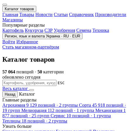
Каталог товаров
Главная
Товары
Новости
Статьи
Справочник
Производители
Магазины
Популярные разделы
Картофель
Кукуруза
СЗР
Удобрения
Семена
Техника
Регион, язык и валюта
Украина · RU · EUR
Войти
Избранное
Стать магазином-партнёром
Каталог товаров
57 064
позиций ·
50
категории
обновлено сегодня
ESC
Весь каталог
Каталог
Назад
Главные разделы
Агрохимия
9 129 позиций · 2 группы
Сорта
45 918 позиций ·
19 групп
Мелиорация
112 позиций · 1 группа
Механизация
1
877 позиций · 25 групп
Сервис
10 позиций · 1 группа
Теплицы
18 позиций · 2 группы
Узнать больше