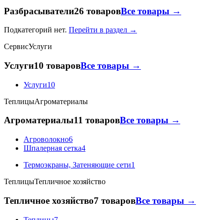
Разбрасыватели
26 товаров
Все товары →
Подкатегорий нет.
Перейти в раздел →
Сервис
Услуги
Услуги
10 товаров
Все товары →
Услуги
10
Теплицы
Агроматериалы
Агроматериалы
11 товаров
Все товары →
Агроволокно
6
Шпалерная сетка
4
Термоэкраны, Затеняющие сети
1
Теплицы
Тепличное хозяйство
Тепличное хозяйство
7 товаров
Все товары →
Теплицы
7