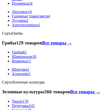
Полевица
24
Лисохвост
4
Газонные травосмеси
4
Луговик
2
Арктополевица
1
Сорта
Грибы
Грибы
129 товаров
Все товары →
Грибы
82
Шампиньон
30
Вешенка
13
Шиитаке
2
Агроцибе
2
Сорта
Зеленные культуры
Зеленные культуры
566 товаров
Все товары →
Укроп
179
Петрушка
145