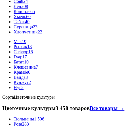
Соя
824
Лён
208
Конопля
65
Хмель
60
Табак
40
Сурепица
23
Хлопчатник
22
Мак
19
Рыжик
18
Сафлор
18
Гуар
17
Батат
10
Клещевина
7
Крамбе
6
Вайда
3
Кунжут
2
Нуг
2
Сорта
Цветочные культуры
Цветочные культуры
3 458 товаров
Все товары →
Тюльпаны
1 506
Роза
283