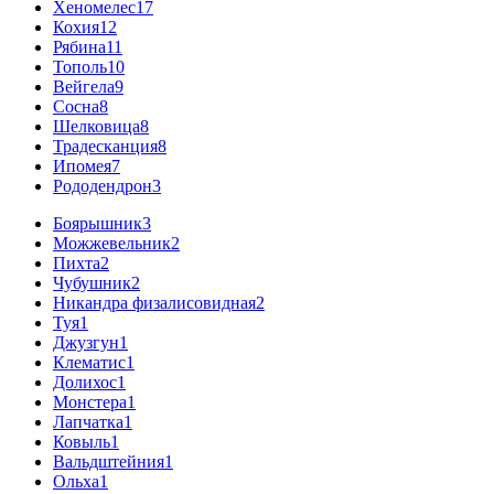
Хеномелес
17
Кохия
12
Рябина
11
Тополь
10
Вейгела
9
Сосна
8
Шелковица
8
Традесканция
8
Ипомея
7
Рододендрон
3
Боярышник
3
Можжевельник
2
Пихта
2
Чубушник
2
Никандра физалисовидная
2
Туя
1
Джузгун
1
Клематис
1
Долихос
1
Монстера
1
Лапчатка
1
Ковыль
1
Вальдштейния
1
Ольха
1