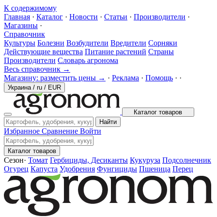
К содержимому
Главная
·
Каталог
·
Новости
·
Статьи
·
Производители
·
Магазины
·
Справочник
Культуры
Болезни
Возбудители
Вредители
Сорняки
Действующие вещества
Питание растений
Страны
Производители
Словарь агронома
Весь справочник →
Магазину: разместить цены →
·
Реклама
·
Помощь
·
·
Украина
/
ru
/
EUR
Каталог товаров
Найти
Избранное
Сравнение
Войти
Каталог товаров
Сезон
·
Томат
Гербициды, Десиканты
Кукуруза
Подсолнечник
Огурец
Капуста
Удобрения
Фунгициды
Пшеница
Перец