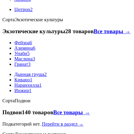
Цитрон
2
Сорта
Экзотические культуры
Экзотические культуры
28 товаров
Все товары →
Фейхоа
6
Азимина
6
Унаби
5
Маслина
3
Гранат
3
Дынная груша
2
Кивано
1
Наранхилла
1
Инжир
1
Сорта
Подвои
Подвои
140 товаров
Все товары →
Подкатегорий нет.
Перейти в раздел →