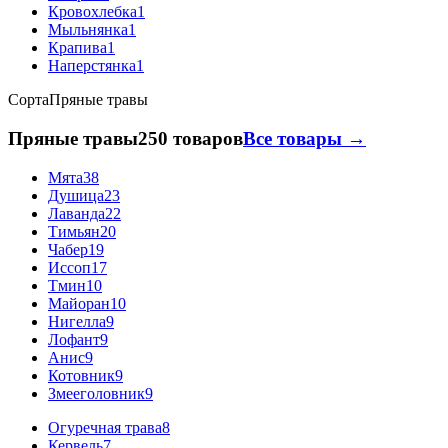
Кровохлебка
1
Мыльнянка
1
Крапива
1
Наперстянка
1
Сорта
Пряные травы
Пряные травы
250 товаров
Все товары →
Мята
38
Душица
23
Лаванда
22
Тимьян
20
Чабер
19
Иссоп
17
Тмин
10
Майоран
10
Нигелла
9
Лофант
9
Анис
9
Котовник
9
Змееголовник
9
Огуречная трава
8
Кервель
7