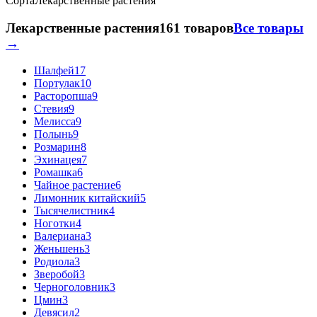
Сорта
Лекарственные растения
Лекарственные растения
161 товаров
Все товары
→
Шалфей
17
Портулак
10
Расторопша
9
Стевия
9
Мелисса
9
Полынь
9
Розмарин
8
Эхинацея
7
Ромашка
6
Чайное растение
6
Лимонник китайский
5
Тысячелистник
4
Ноготки
4
Валериана
3
Женьшень
3
Родиола
3
Зверобой
3
Черноголовник
3
Цмин
3
Девясил
2