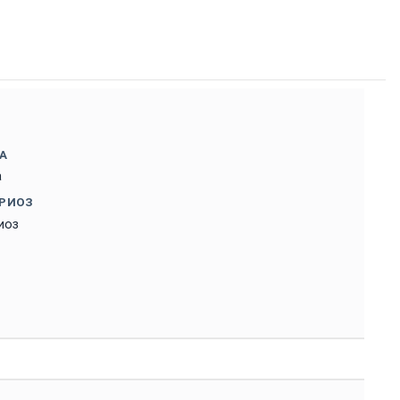
А
а
РИОЗ
иоз