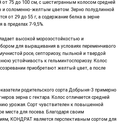
 от 75 до 100 см, с шестигранным колосом средней
ю и соломенно-желтым цветом. Зерно полудлинной
я от 29 до 55 г, а содержание белка в зерне
я в пределах 7-9,5%.
бладает высокой морозостойкостью и
ыбором для выращивания в условиях переменчивого
учнистой росе, септориозу, пыльной и твердой
еднюю устойчивость к гельминтоспориозу. Колос
созревании приобретают желтый цвет, а после
казатели родительского сорта Добрыня-3 примерно
тнеров зерна с гектара. Колос отличается средней
нию урожая. Сорт чувствителен к повышенной
е места для посева. Благодаря своим
виям, КОНДРАТ является перспективным сортом для