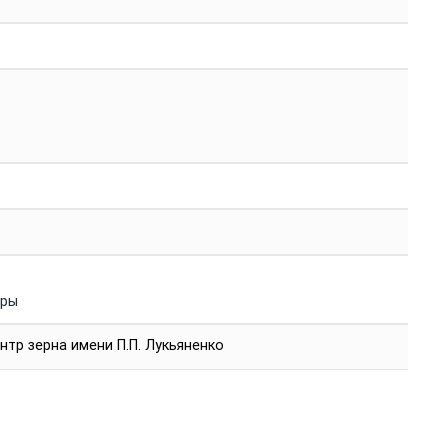
уры
тр зерна имени П.П. Лукьяненко