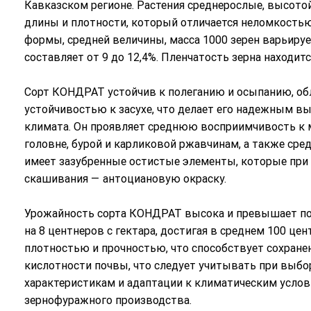
Кавказском регионе. Растения среднерослые, высотой
длины и плотности, который отличается неломкость
формы, средней величины, масса 1000 зерен варьируетс
составляет от 9 до 12,4%. Пленчатость зерна находитс
Сорт КОНДРАТ устойчив к полеганию и осыпанию, о
устойчивостью к засухе, что делает его надежным в
климата. Он проявляет среднюю восприимчивость к м
головне, бурой и карликовой ржавчинам, а также ср
имеет зазубренные остистые элементы, которые при 
скашивания — антоциановую окраску.
Урожайность сорта КОНДРАТ высока и превышает по
на 8 центнеров с гектара, достигая в среднем 100 цен
плотностью и прочностью, что способствует сохране
кислотности почвы, что следует учитывать при выбор
характеристикам и адаптации к климатическим усло
зернофуражного производства.