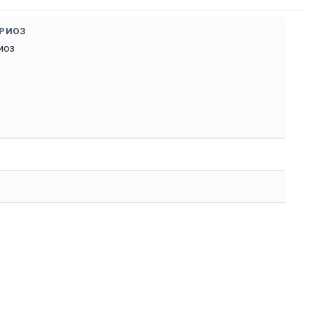
РИОЗ
иоз