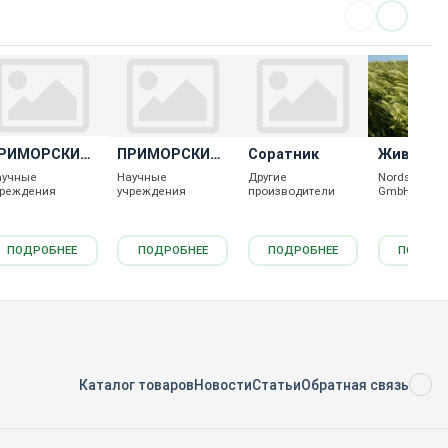
РИМОРСКИЙ
ПРИМОРСКИЙ
Соратник
Живаго
00
89
аучные
Научные
Другие
Nordsaat Sa
чреждения
учреждения
производители
GmbH
ПОДРОБНЕЕ
ПОДРОБНЕЕ
ПОДРОБНЕЕ
ПОДРОБ
Каталог товаров
Новости
Статьи
Обратная связь
RS