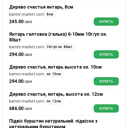
Дерево счастья янтарь, 8см
kamni-market.com
8см
245.00
UAH
КУПИТЬ
Янтарь галтовка (галька) 6-10мм 10г/уп ок.
80шт
kamni-market.com
10г/уп ок. 80шт
294.00
UAH
КУПИТЬ
Дерево счастья, янтарь высота ок. 10см
kamni-market.com
ок. 10см
294.00
UAH
КУПИТЬ
Дерево счастья, янтарь, высота ок. 12см
kamni-market.com
ок. 12см
686.00
UAH
КУПИТЬ
Підвіс бурштин натуральний. підвісок з
натуральним бурштином