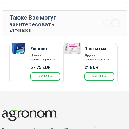
Также Вас могут
заинтересовать
24 товаров
Еколист
Профитмаг
багатокомпо
Другие
Другие
нентний
производители
производители
5 - 75 EUR
21 EUR
КУПИТЬ
КУПИТЬ