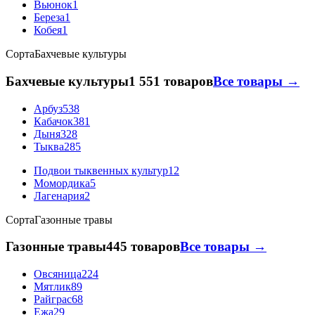
Вьюнок
1
Береза
1
Кобея
1
Сорта
Бахчевые культуры
Бахчевые культуры
1 551 товаров
Все товары →
Арбуз
538
Кабачок
381
Дыня
328
Тыква
285
Подвои тыквенных культур
12
Момордика
5
Лагенария
2
Сорта
Газонные травы
Газонные травы
445 товаров
Все товары →
Овсяница
224
Мятлик
89
Райграс
68
Ежа
29