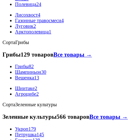
Полевица
24
Лисохвост
4
Газонные травосмеси
4
Луговик
2
Арктополевица
1
Сорта
Грибы
Грибы
129 товаров
Все товары →
Грибы
82
Шампиньон
30
Вешенка
13
Шиитаке
2
Агроцибе
2
Сорта
Зеленные культуры
Зеленные культуры
566 товаров
Все товары →
Укроп
179
Петрушка
145