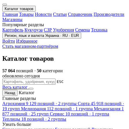
Каталог товаров
Главная
Товары
Новости
Статьи
Справочник
Производители
Магазины
Популярные разделы
Картофель
Кукуруза
СЗР
Удобрения
Семена
Техника
Регион, язык и валюта
Украина · RU · EUR
Войти
Избранное
Стать магазином-партнёром
Каталог товаров
57 064
позиций ·
50
категории
обновлено сегодня
ESC
Весь каталог
Каталог
Назад
Главные разделы
Агрохимия
9 129 позиций · 2 группы
Сорта
45 918 позиций ·
19 групп
Мелиорация
112 позиций · 1 группа
Механизация
1
877 позиций · 25 групп
Сервис
10 позиций · 1 группа
Теплицы
18 позиций · 2 группы
Узнать больше