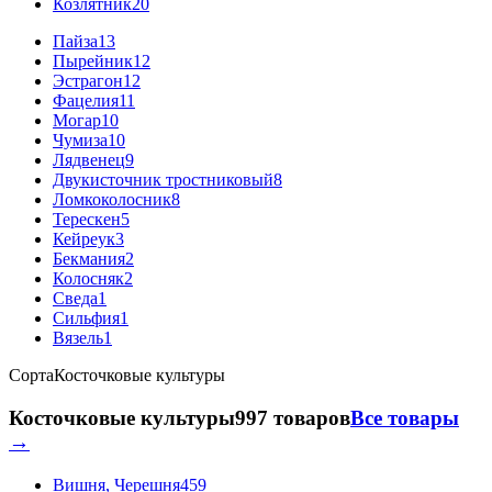
Козлятник
20
Пайза
13
Пырейник
12
Эстрагон
12
Фацелия
11
Могар
10
Чумиза
10
Лядвенец
9
Двукисточник тростниковый
8
Ломкоколосник
8
Терескен
5
Кейреук
3
Бекмания
2
Колосняк
2
Сведа
1
Сильфия
1
Вязель
1
Сорта
Косточковые культуры
Косточковые культуры
997 товаров
Все товары
→
Вишня, Черешня
459