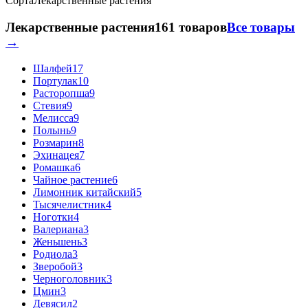
Сорта
Лекарственные растения
Лекарственные растения
161 товаров
Все товары
→
Шалфей
17
Портулак
10
Расторопша
9
Стевия
9
Мелисса
9
Полынь
9
Розмарин
8
Эхинацея
7
Ромашка
6
Чайное растение
6
Лимонник китайский
5
Тысячелистник
4
Ноготки
4
Валериана
3
Женьшень
3
Родиола
3
Зверобой
3
Черноголовник
3
Цмин
3
Девясил
2