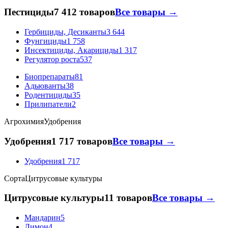
Пестициды
7 412 товаров
Все товары →
Гербициды, Десиканты
3 644
Фунгициды
1 758
Инсектициды, Акарициды
1 317
Регулятор роста
537
Биопрепараты
81
Адьюванты
38
Родентициды
35
Прилипатели
2
Агрохимия
Удобрения
Удобрения
1 717 товаров
Все товары →
Удобрения
1 717
Сорта
Цитрусовые культуры
Цитрусовые культуры
11 товаров
Все товары →
Мандарин
5
Лимон
4