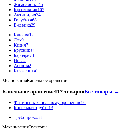
Жимолость
145
Крыжовник
107
Актинидия
74
Голубика
68
Ежевика
29
Клюква
12
Лох
9
Кизил
7
Брусника
4
Барбарис
3
Ирга
2
Арония
2
Княженика
1
Мелиорация
Капельное орошение
Капельное орошение
112 товаров
Все товары →
Фитинги к капельному орошению
91
Капельная трубка
13
Трубопровод
8
Механизация
Тракторы