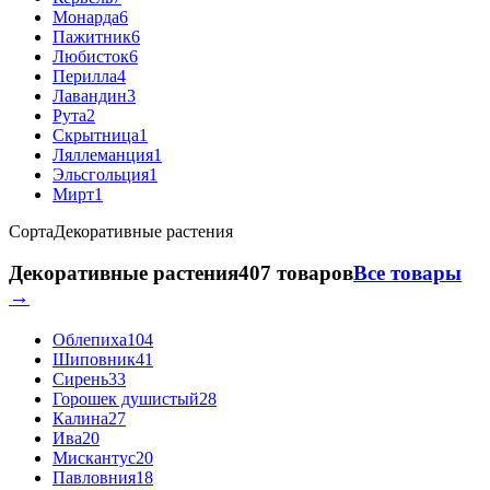
Монарда
6
Пажитник
6
Любисток
6
Перилла
4
Лавандин
3
Рута
2
Скрытница
1
Ляллеманция
1
Эльсгольция
1
Мирт
1
Сорта
Декоративные растения
Декоративные растения
407 товаров
Все товары
→
Облепиха
104
Шиповник
41
Сирень
33
Горошек душистый
28
Калина
27
Ива
20
Мискантус
20
Павловния
18