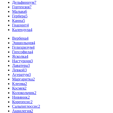
Дельфиниум
7
Гортензия
7
Мальва
6
Гербера
5
Канна
5
Гиацинт
4
Календула
4
Вербена
4
Эшшольция
4
Гелихризум
4
Гипсофила
4
Ясколка
4
Настурция
3
Лаватера
3
Левкой
3
Агератум
3
Маргаритка
2
Клеома
2
Космея
2
Колокольчик
2
Нивяник
2
Кореопсис
2
Сальпиглоссис
2
Аквилегия
2