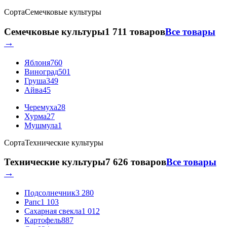
Сорта
Семечковые культуры
Семечковые культуры
1 711 товаров
Все товары
→
Яблоня
760
Виноград
501
Груша
349
Айва
45
Черемуха
28
Хурма
27
Мушмула
1
Сорта
Технические культуры
Технические культуры
7 626 товаров
Все товары
→
Подсолнечник
3 280
Рапс
1 103
Сахарная свекла
1 012
Картофель
887