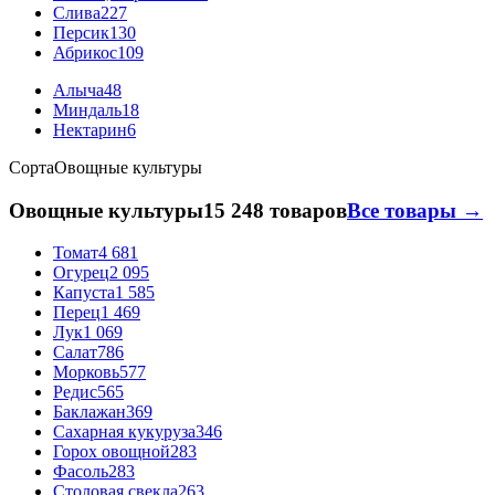
Слива
227
Персик
130
Абрикос
109
Алыча
48
Миндаль
18
Нектарин
6
Сорта
Овощные культуры
Овощные культуры
15 248 товаров
Все товары →
Томат
4 681
Огурец
2 095
Капуста
1 585
Перец
1 469
Лук
1 069
Салат
786
Морковь
577
Редис
565
Баклажан
369
Сахарная кукуруза
346
Горох овощной
283
Фасоль
283
Столовая свекла
263