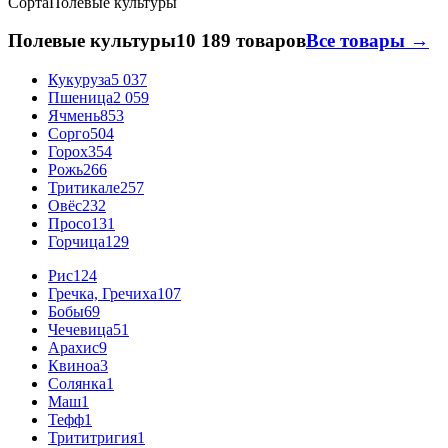
Сорта
Полевые культуры
Полевые культуры
10 189 товаров
Все товары →
Кукуруза
5 037
Пшеница
2 059
Ячмень
853
Сорго
504
Горох
354
Рожь
266
Тритикале
257
Овёс
232
Просо
131
Горчица
129
Рис
124
Гречка, Гречиха
107
Бобы
69
Чечевица
51
Арахис
9
Квиноа
3
Солянка
1
Маш
1
Тефф
1
Трититригия
1