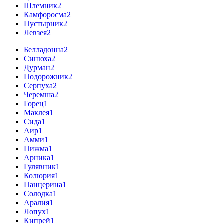
Шлемник
2
Камфоросма
2
Пустырник
2
Левзея
2
Белладонна
2
Синюха
2
Дурман
2
Подорожник
2
Серпуха
2
Черемша
2
Горец
1
Маклея
1
Сида
1
Аир
1
Амми
1
Пижма
1
Арника
1
Гулявник
1
Колюрия
1
Панцерина
1
Солодка
1
Аралия
1
Лопух
1
Кипрей
1