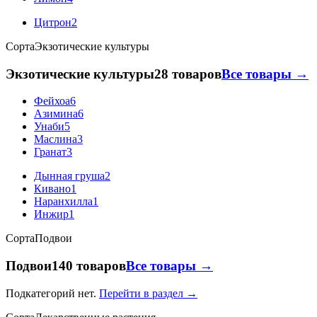
Цитрон
2
Сорта
Экзотические культуры
Экзотические культуры
28 товаров
Все товары →
Фейхоа
6
Азимина
6
Унаби
5
Маслина
3
Гранат
3
Дынная груша
2
Кивано
1
Наранхилла
1
Инжир
1
Сорта
Подвои
Подвои
140 товаров
Все товары →
Подкатегорий нет.
Перейти в раздел →