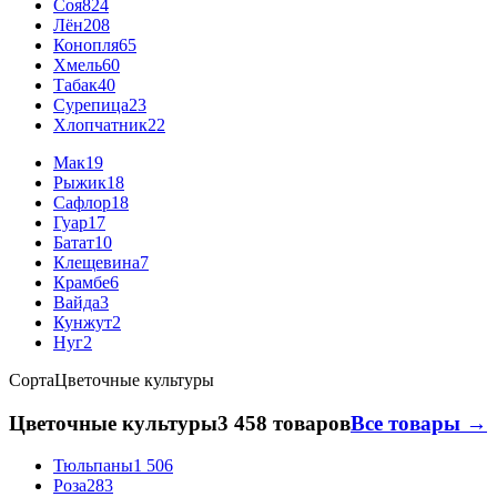
Соя
824
Лён
208
Конопля
65
Хмель
60
Табак
40
Сурепица
23
Хлопчатник
22
Мак
19
Рыжик
18
Сафлор
18
Гуар
17
Батат
10
Клещевина
7
Крамбе
6
Вайда
3
Кунжут
2
Нуг
2
Сорта
Цветочные культуры
Цветочные культуры
3 458 товаров
Все товары →
Тюльпаны
1 506
Роза
283