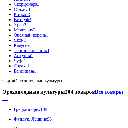
Скорцонера
3
Стахис
3
Катран
3
Витлуф
3
Хрен
3
Мелотрия
2
Овсяный корень
1
Якон
1
Клаусия
1
Топинсолнечник
1
Ангурия
1
Чуфа
1
Сараха
1
Бенинказа
1
Сорта
Орехоплодные культуры
Орехоплодные культуры
204 товаров
Все товары
→
Грецкий орех
108
Фундук, Лещина
96