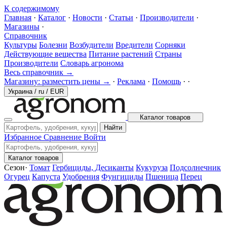
К содержимому
Главная
·
Каталог
·
Новости
·
Статьи
·
Производители
·
Магазины
·
Справочник
Культуры
Болезни
Возбудители
Вредители
Сорняки
Действующие вещества
Питание растений
Страны
Производители
Словарь агронома
Весь справочник →
Магазину: разместить цены →
·
Реклама
·
Помощь
·
·
Украина
/
ru
/
EUR
Каталог товаров
Найти
Избранное
Сравнение
Войти
Каталог товаров
Сезон
·
Томат
Гербициды, Десиканты
Кукуруза
Подсолнечник
Огурец
Капуста
Удобрения
Фунгициды
Пшеница
Перец