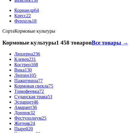
Базилик
138
Кориандр
64
Кресс
22
Фенхель
18
Сорта
Кормовые культуры
Кормовые культуры
1 458 товаров
Все товары →
Люцерна
236
Клевер
231
Кострец
168
Вика
130
Люпин
105
Пажитница
77
Кормовая свекла
75
Тимофеевка
72
Суданская трава
53
Эспарцет
46
Амарант
36
Донник
32
Фестулолиум
25
Житняк
24
Пырей
20