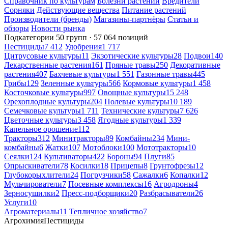
Справочник по культурам
Болезни растений
Вредители
Сорняки
Действующие вещества
Питание растений
Производители (бренды)
Магазины-партнёры
Статьи и
обзоры
Новости рынка
Подкатегории
50 групп · 57 064 позиций
Пестициды
7 412
Удобрения
1 717
Цитрусовые культуры
11
Экзотические культуры
28
Подвои
140
Лекарственные растения
161
Пряные травы
250
Декоративные
растения
407
Бахчевые культуры
1 551
Газонные травы
445
Грибы
129
Зеленные культуры
566
Кормовые культуры
1 458
Косточковые культуры
997
Овощные культуры
15 248
Орехоплодные культуры
204
Полевые культуры
10 189
Семечковые культуры
1 711
Технические культуры
7 626
Цветочные культуры
3 458
Ягодные культуры
1 339
Капельное орошение
112
Тракторы
312
Минитракторы
89
Комбайны
234
Мини-
комбайны
6
Жатки
107
Мотоблоки
100
Мототракторы
10
Сеялки
124
Культиваторы
422
Бороны
94
Плуги
85
Опрыскиватели
78
Косилки
18
Прицепы
8
Грунтофрезы
12
Глубокорыхлители
24
Погрузчики
58
Сажалки
6
Копалки
12
Мульчирователи
7
Посевные комплексы
16
Агродроны
4
Зерносушилки
2
Пресс-подборщики
20
Разбрасыватели
26
Услуги
10
Агроматериалы
11
Тепличное хозяйство
7
Агрохимия
Пестициды