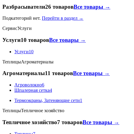
Разбрасыватели
26 товаров
Все товары →
Подкатегорий нет.
Перейти в раздел →
Сервис
Услуги
Услуги
10 товаров
Все товары →
Услуги
10
Теплицы
Агроматериалы
Агроматериалы
11 товаров
Все товары →
Агроволокно
6
Шпалерная сетка
4
Термоэкраны, Затеняющие сети
1
Теплицы
Тепличное хозяйство
Тепличное хозяйство
7 товаров
Все товары →
Теплицы
7