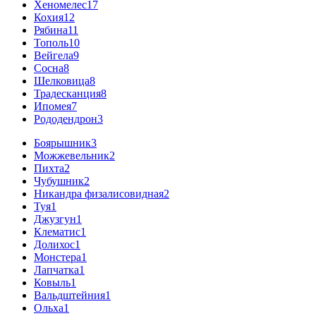
Хеномелес
17
Кохия
12
Рябина
11
Тополь
10
Вейгела
9
Сосна
8
Шелковица
8
Традесканция
8
Ипомея
7
Рододендрон
3
Боярышник
3
Можжевельник
2
Пихта
2
Чубушник
2
Никандра физалисовидная
2
Туя
1
Джузгун
1
Клематис
1
Долихос
1
Монстера
1
Лапчатка
1
Ковыль
1
Вальдштейния
1
Ольха
1