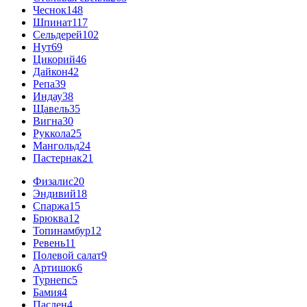
Чеснок
148
Шпинат
117
Сельдерей
102
Нут
69
Цикорий
46
Дайкон
42
Репа
39
Индау
38
Щавель
35
Вигна
30
Руккола
25
Мангольд
24
Пастернак
21
Физалис
20
Эндивий
18
Спаржа
15
Брюква
12
Топинамбур
12
Ревень
11
Полевой салат
9
Артишок
6
Турнепс
5
Бамия
4
Паслен
4