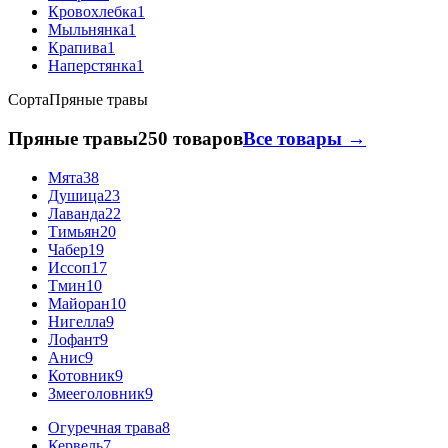
Кровохлебка
1
Мыльнянка
1
Крапива
1
Наперстянка
1
Сорта
Пряные травы
Пряные травы
250 товаров
Все товары →
Мята
38
Душица
23
Лаванда
22
Тимьян
20
Чабер
19
Иссоп
17
Тмин
10
Майоран
10
Нигелла
9
Лофант
9
Анис
9
Котовник
9
Змееголовник
9
Огуречная трава
8
Кервель
7