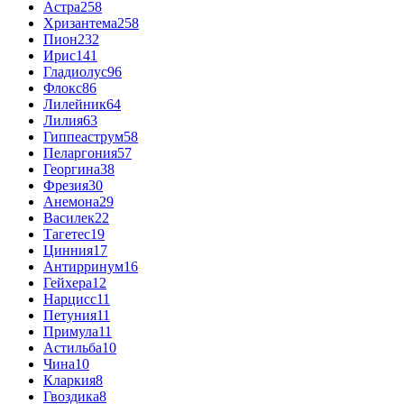
Астра
258
Хризантема
258
Пион
232
Ирис
141
Гладиолус
96
Флокс
86
Лилейник
64
Лилия
63
Гиппеаструм
58
Пеларгония
57
Георгина
38
Фрезия
30
Анемона
29
Василек
22
Тагетес
19
Цинния
17
Антирринум
16
Гейхера
12
Нарцисс
11
Петуния
11
Примула
11
Астильба
10
Чина
10
Кларкия
8
Гвоздика
8