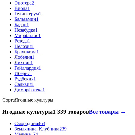
Энотера
2
Виола
1
Гелиптерум
1
Бальзамин
1
Бадан
1
Незабудка
1
Мирабилис
1
Резеда
1
Целозия
1
Брахикома
1
Лобелия
1
Лихнис
1
Гайллардия
1
Иберис
1
Рудбекия
1
Сальвия
1
Диморфотека
1
Сорта
Ягодные культуры
Ягодные культуры
1 339 товаров
Все товары →
Смородина
463
Земляника, Клубника
239
Малина
174