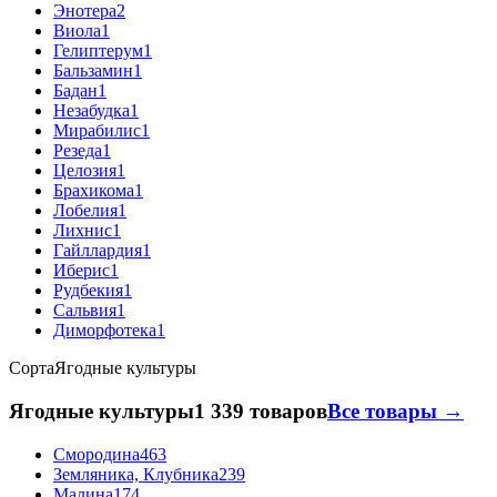
Энотера
2
Виола
1
Гелиптерум
1
Бальзамин
1
Бадан
1
Незабудка
1
Мирабилис
1
Резеда
1
Целозия
1
Брахикома
1
Лобелия
1
Лихнис
1
Гайллардия
1
Иберис
1
Рудбекия
1
Сальвия
1
Диморфотека
1
Сорта
Ягодные культуры
Ягодные культуры
1 339 товаров
Все товары →
Смородина
463
Земляника, Клубника
239
Малина
174