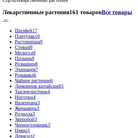
Сорта
Лекарственные растения
Лекарственные растения
161 товаров
Все товары
→
Шалфей
17
Портулак
10
Расторопша
9
Стевия
9
Мелисса
9
Полынь
9
Розмарин
8
Эхинацея
7
Ромашка
6
Чайное растение
6
Лимонник китайский
5
Тысячелистник
4
Ноготки
4
Валериана
3
Женьшень
3
Родиола
3
Зверобой
3
Черноголовник
3
Цмин
3
Девясил
2