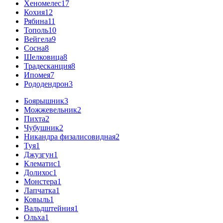
Хеномелес
17
Кохия
12
Рябина
11
Тополь
10
Вейгела
9
Сосна
8
Шелковица
8
Традесканция
8
Ипомея
7
Рододендрон
3
Боярышник
3
Можжевельник
2
Пихта
2
Чубушник
2
Никандра физалисовидная
2
Туя
1
Джузгун
1
Клематис
1
Долихос
1
Монстера
1
Лапчатка
1
Ковыль
1
Вальдштейния
1
Ольха
1