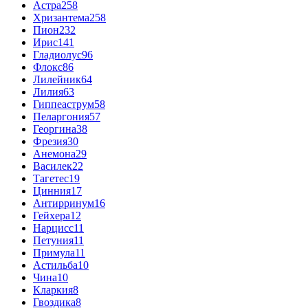
Астра
258
Хризантема
258
Пион
232
Ирис
141
Гладиолус
96
Флокс
86
Лилейник
64
Лилия
63
Гиппеаструм
58
Пеларгония
57
Георгина
38
Фрезия
30
Анемона
29
Василек
22
Тагетес
19
Цинния
17
Антирринум
16
Гейхера
12
Нарцисс
11
Петуния
11
Примула
11
Астильба
10
Чина
10
Кларкия
8
Гвоздика
8