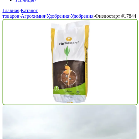
Главная
›
Каталог
товаров
›
Агрохимия
›
Удобрения
›
Удобрения
›
Физиостарт
#17844