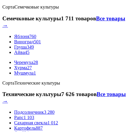
Сорта
Семечковые культуры
Семечковые культуры
1 711 товаров
Все товары
→
Яблоня
760
Виноград
501
Груша
349
Айва
45
Черемуха
28
Хурма
27
Мушмула
1
Сорта
Технические культуры
Технические культуры
7 626 товаров
Все товары
→
Подсолнечник
3 280
Рапс
1 103
Сахарная свекла
1 012
Картофель
887