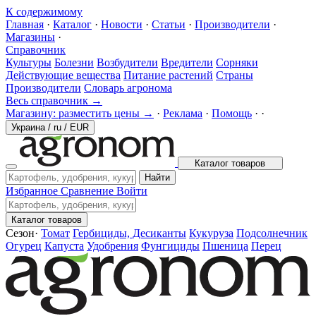
К содержимому
Главная
·
Каталог
·
Новости
·
Статьи
·
Производители
·
Магазины
·
Справочник
Культуры
Болезни
Возбудители
Вредители
Сорняки
Действующие вещества
Питание растений
Страны
Производители
Словарь агронома
Весь справочник →
Магазину: разместить цены →
·
Реклама
·
Помощь
·
·
Украина
/
ru
/
EUR
Каталог товаров
Найти
Избранное
Сравнение
Войти
Каталог товаров
Сезон
·
Томат
Гербициды, Десиканты
Кукуруза
Подсолнечник
Огурец
Капуста
Удобрения
Фунгициды
Пшеница
Перец