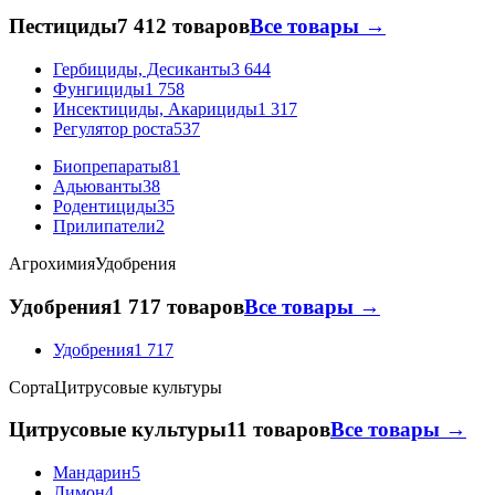
Пестициды
7 412 товаров
Все товары →
Гербициды, Десиканты
3 644
Фунгициды
1 758
Инсектициды, Акарициды
1 317
Регулятор роста
537
Биопрепараты
81
Адьюванты
38
Родентициды
35
Прилипатели
2
Агрохимия
Удобрения
Удобрения
1 717 товаров
Все товары →
Удобрения
1 717
Сорта
Цитрусовые культуры
Цитрусовые культуры
11 товаров
Все товары →
Мандарин
5
Лимон
4