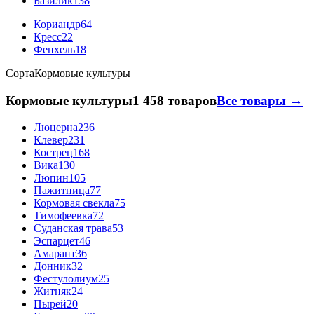
Базилик
138
Кориандр
64
Кресс
22
Фенхель
18
Сорта
Кормовые культуры
Кормовые культуры
1 458 товаров
Все товары →
Люцерна
236
Клевер
231
Кострец
168
Вика
130
Люпин
105
Пажитница
77
Кормовая свекла
75
Тимофеевка
72
Суданская трава
53
Эспарцет
46
Амарант
36
Донник
32
Фестулолиум
25
Житняк
24
Пырей
20