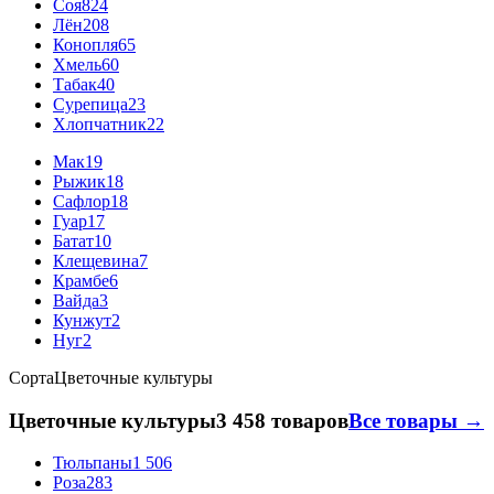
Соя
824
Лён
208
Конопля
65
Хмель
60
Табак
40
Сурепица
23
Хлопчатник
22
Мак
19
Рыжик
18
Сафлор
18
Гуар
17
Батат
10
Клещевина
7
Крамбе
6
Вайда
3
Кунжут
2
Нуг
2
Сорта
Цветочные культуры
Цветочные культуры
3 458 товаров
Все товары →
Тюльпаны
1 506
Роза
283