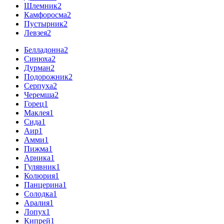
Шлемник
2
Камфоросма
2
Пустырник
2
Левзея
2
Белладонна
2
Синюха
2
Дурман
2
Подорожник
2
Серпуха
2
Черемша
2
Горец
1
Маклея
1
Сида
1
Аир
1
Амми
1
Пижма
1
Арника
1
Гулявник
1
Колюрия
1
Панцерина
1
Солодка
1
Аралия
1
Лопух
1
Кипрей
1