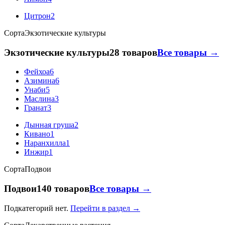
Цитрон
2
Сорта
Экзотические культуры
Экзотические культуры
28 товаров
Все товары →
Фейхоа
6
Азимина
6
Унаби
5
Маслина
3
Гранат
3
Дынная груша
2
Кивано
1
Наранхилла
1
Инжир
1
Сорта
Подвои
Подвои
140 товаров
Все товары →
Подкатегорий нет.
Перейти в раздел →