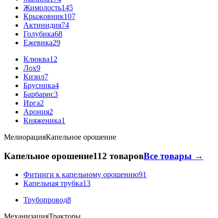
Жимолость
145
Крыжовник
107
Актинидия
74
Голубика
68
Ежевика
29
Клюква
12
Лох
9
Кизил
7
Брусника
4
Барбарис
3
Ирга
2
Арония
2
Княженика
1
Мелиорация
Капельное орошение
Капельное орошение
112 товаров
Все товары →
Фитинги к капельному орошению
91
Капельная трубка
13
Трубопровод
8
Механизация
Тракторы