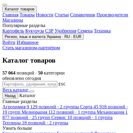
Каталог товаров
Главная
Товары
Новости
Статьи
Справочник
Производители
Магазины
Популярные разделы
Картофель
Кукуруза
СЗР
Удобрения
Семена
Техника
Регион, язык и валюта
Украина · RU · EUR
Войти
Избранное
Стать магазином-партнёром
Каталог товаров
57 064
позиций ·
50
категории
обновлено сегодня
ESC
Весь каталог
Каталог
Назад
Главные разделы
Агрохимия
9 129 позиций · 2 группы
Сорта
45 918 позиций ·
19 групп
Мелиорация
112 позиций · 1 группа
Механизация
1
877 позиций · 25 групп
Сервис
10 позиций · 1 группа
Теплицы
18 позиций · 2 группы
Узнать больше