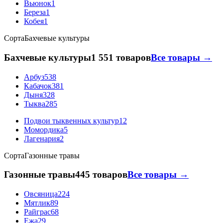
Вьюнок
1
Береза
1
Кобея
1
Сорта
Бахчевые культуры
Бахчевые культуры
1 551 товаров
Все товары →
Арбуз
538
Кабачок
381
Дыня
328
Тыква
285
Подвои тыквенных культур
12
Момордика
5
Лагенария
2
Сорта
Газонные травы
Газонные травы
445 товаров
Все товары →
Овсяница
224
Мятлик
89
Райграс
68
Ежа
29