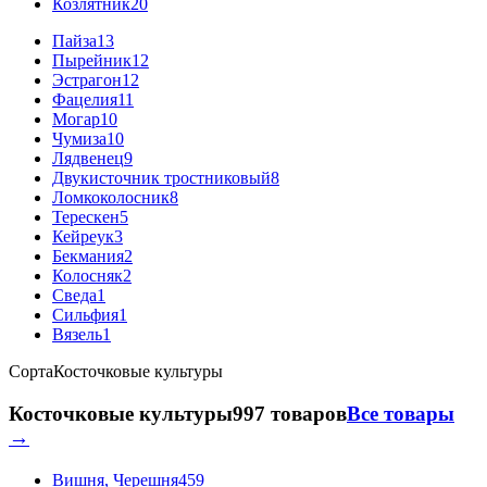
Козлятник
20
Пайза
13
Пырейник
12
Эстрагон
12
Фацелия
11
Могар
10
Чумиза
10
Лядвенец
9
Двукисточник тростниковый
8
Ломкоколосник
8
Терескен
5
Кейреук
3
Бекмания
2
Колосняк
2
Сведа
1
Сильфия
1
Вязель
1
Сорта
Косточковые культуры
Косточковые культуры
997 товаров
Все товары
→
Вишня, Черешня
459