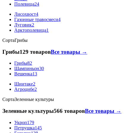
Полевица
24
Лисохвост
4
Газонные травосмеси
4
Луговик
2
Арктополевица
1
Сорта
Грибы
Грибы
129 товаров
Все товары →
Грибы
82
Шампиньон
30
Вешенка
13
Шиитаке
2
Агроцибе
2
Сорта
Зеленные культуры
Зеленные культуры
566 товаров
Все товары →
Укроп
179
Петрушка
145