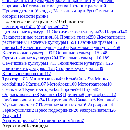
Справочник по культурам
Болезни растений
Вредители
Сорняки
Действующие вещества
Питание растений
Производители (бренды)
Магазины-партнёры
Статьи и
обзоры
Новости рынка
Подкатегории
50 групп · 57 064 позиций
Пестициды
7 412
Удобрения
1 717
Цитрусовые культуры
11
Экзотические культуры
28
Подвои
140
Лекарственные растения
161
Пряные травы
250
Декоративные
растения
407
Бахчевые культуры
1 551
Газонные травы
445
Грибы
129
Зеленные культуры
566
Кормовые культуры
1 458
Косточковые культуры
997
Овощные культуры
15 248
Орехоплодные культуры
204
Полевые культуры
10 189
Семечковые культуры
1 711
Технические культуры
7 626
Цветочные культуры
3 458
Ягодные культуры
1 339
Капельное орошение
112
Тракторы
312
Минитракторы
89
Комбайны
234
Мини-
комбайны
6
Жатки
107
Мотоблоки
100
Мототракторы
10
Сеялки
124
Культиваторы
422
Бороны
94
Плуги
85
Опрыскиватели
78
Косилки
18
Прицепы
8
Грунтофрезы
12
Глубокорыхлители
24
Погрузчики
58
Сажалки
6
Копалки
12
Мульчирователи
7
Посевные комплексы
16
Агродроны
4
Зерносушилки
2
Пресс-подборщики
20
Разбрасыватели
26
Услуги
10
Агроматериалы
11
Тепличное хозяйство
7
Агрохимия
Пестициды