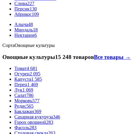
Слива
227
Персик
130
Абрикос
109
Алыча
48
Миндаль
18
Нектарин
6
Сорта
Овощные культуры
Овощные культуры
15 248 товаров
Все товары →
Томат
4 681
Огурец
2 095
Капуста
1 585
Перец
1 469
Лук
1 069
Салат
786
Морковь
577
Редис
565
Баклажан
369
Сахарная кукуруза
346
Горох овощной
283
Фасоль
283
Столовая свекла
263