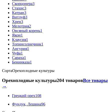
Скорцонера
3
Стахис
3
Катран
3
Витлуф
3
Хрен
3
Мелотрия
2
Овсяный корень
1
Якон
1
Клаусия
1
Топинсолнечник
1
Ангурия
1
Чуфа
1
Сараха
1
Бенинказа
1
Сорта
Орехоплодные культуры
Орехоплодные культуры
204 товаров
Все товары
→
Грецкий орех
108
Фундук, Лещина
96