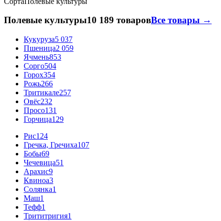
Сорта
Полевые культуры
Полевые культуры
10 189 товаров
Все товары →
Кукуруза
5 037
Пшеница
2 059
Ячмень
853
Сорго
504
Горох
354
Рожь
266
Тритикале
257
Овёс
232
Просо
131
Горчица
129
Рис
124
Гречка, Гречиха
107
Бобы
69
Чечевица
51
Арахис
9
Квиноа
3
Солянка
1
Маш
1
Тефф
1
Трититригия
1