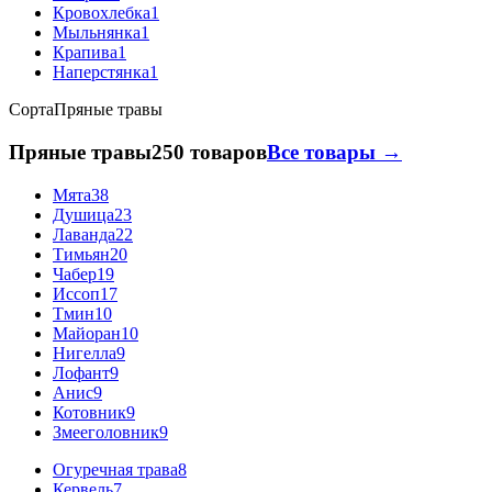
Кровохлебка
1
Мыльнянка
1
Крапива
1
Наперстянка
1
Сорта
Пряные травы
Пряные травы
250 товаров
Все товары →
Мята
38
Душица
23
Лаванда
22
Тимьян
20
Чабер
19
Иссоп
17
Тмин
10
Майоран
10
Нигелла
9
Лофант
9
Анис
9
Котовник
9
Змееголовник
9
Огуречная трава
8
Кервель
7