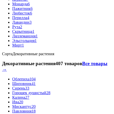
Монарда
6
Пажитник
6
Любисток
6
Перилла
4
Лавандин
3
Рута
2
Скрытница
1
Ляллеманция
1
Эльсгольция
1
Мирт
1
Сорта
Декоративные растения
Декоративные растения
407 товаров
Все товары
→
Облепиха
104
Шиповник
41
Сирень
33
Горошек душистый
28
Калина
27
Ива
20
Мискантус
20
Павловния
18