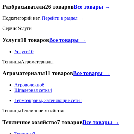
Разбрасыватели
26 товаров
Все товары →
Подкатегорий нет.
Перейти в раздел →
Сервис
Услуги
Услуги
10 товаров
Все товары →
Услуги
10
Теплицы
Агроматериалы
Агроматериалы
11 товаров
Все товары →
Агроволокно
6
Шпалерная сетка
4
Термоэкраны, Затеняющие сети
1
Теплицы
Тепличное хозяйство
Тепличное хозяйство
7 товаров
Все товары →
Теплицы
7