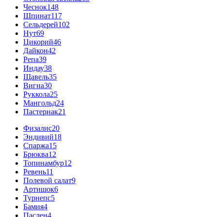
Чеснок
148
Шпинат
117
Сельдерей
102
Нут
69
Цикорий
46
Дайкон
42
Репа
39
Индау
38
Щавель
35
Вигна
30
Руккола
25
Мангольд
24
Пастернак
21
Физалис
20
Эндивий
18
Спаржа
15
Брюква
12
Топинамбур
12
Ревень
11
Полевой салат
9
Артишок
6
Турнепс
5
Бамия
4
Паслен
4