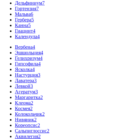
Дельфиниум
7
Гортензия
7
Мальва
6
Гербера
5
Канна
5
Гиацинт
4
Календула
4
Вербена
4
Эшшольция
4
Гелихризум
4
Гипсофила
4
Ясколка
4
Настурция
3
Лаватера
3
Левкой
3
Агератум
3
Маргаритка
2
Клеома
2
Космея
2
Колокольчик
2
Нивяник
2
Кореопсис
2
Сальпиглоссис
2
Аквилегия
2