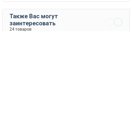
Также Вас могут
заинтересовать
24 товаров
Спринг Пэарл
Спринг Сонг
Тюльпаны
Тюльпаны
1 - 6 EUR
3 - 25 EUR
КУПИТЬ
КУПИТЬ
Каталог товаров
Новости
Статьи
Обратная связь
RSS