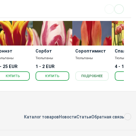
оннэт
Сорбэт
Сороптимист
Спалдин
юльпаны
Тюльпаны
Тюльпаны
Тюльпаны
 - 25 EUR
1 - 2 EUR
4 - 115 E
КУПИТЬ
КУПИТЬ
ПОДРОБНЕЕ
КУПИ
Каталог товаров
Новости
Статьи
Обратная связь
RS