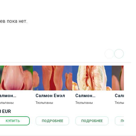
в пока нет.
алмон
Салмон Еwэл
Салмон
Салмон П
мпрэссион
Паррот
юльпаны
Тюльпаны
Тюльпаны
Тюльпаны
8 EUR
КУПИТЬ
ПОДРОБНЕЕ
ПОДРОБНЕЕ
ПОДРОБ