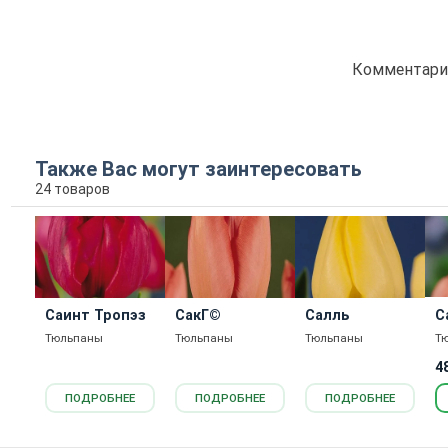
Комментарие
Также Вас могут заинтересовать
24 товаров
Саинт Тропэз
СакГ©
Салль
С
И
Тюльпаны
Тюльпаны
Тюльпаны
Т
4
ПОДРОБНЕЕ
ПОДРОБНЕЕ
ПОДРОБНЕЕ