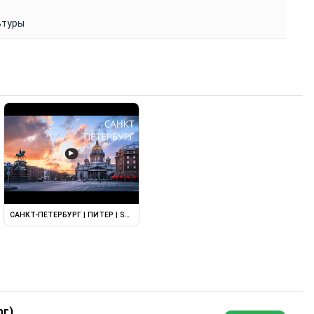
ьтуры
▶
 SAINT PETERSBURG.
САНКТ-ПЕТЕРБУРГ | ПИТЕР | SAINT-PETERSBURG | ...
рг)