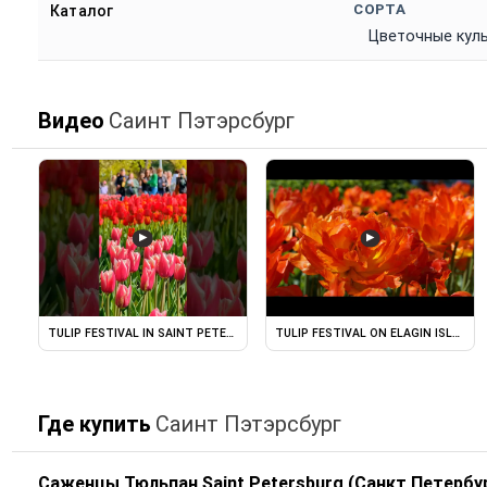
СОРТА
Каталог
Цветочные кул
Видео
Саинт Пэтэрсбург
▶
▶
TULIP FESTIVAL IN SAINT PETERSBURG ON ELAGIN ISLAND. SAINT ...
TULIP FESTIVAL ON ELAGIN ISLAND.
Где купить
Саинт Пэтэрсбург
Саженцы Тюльпан Saint Petersburg (Санкт Петербу