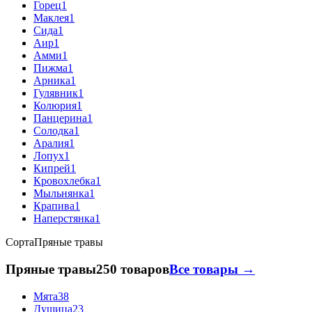
Горец
1
Маклея
1
Сида
1
Аир
1
Амми
1
Пижма
1
Арника
1
Гулявник
1
Колюрия
1
Панцерина
1
Солодка
1
Аралия
1
Лопух
1
Кипрей
1
Кровохлебка
1
Мыльнянка
1
Крапива
1
Наперстянка
1
Сорта
Пряные травы
Пряные травы
250 товаров
Все товары →
Мята
38
Душица
23