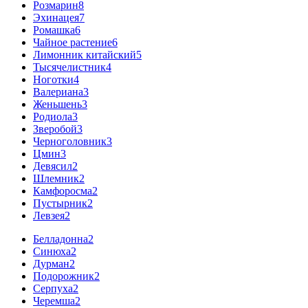
Розмарин
8
Эхинацея
7
Ромашка
6
Чайное растение
6
Лимонник китайский
5
Тысячелистник
4
Ноготки
4
Валериана
3
Женьшень
3
Родиола
3
Зверобой
3
Черноголовник
3
Цмин
3
Девясил
2
Шлемник
2
Камфоросма
2
Пустырник
2
Левзея
2
Белладонна
2
Синюха
2
Дурман
2
Подорожник
2
Серпуха
2
Черемша
2