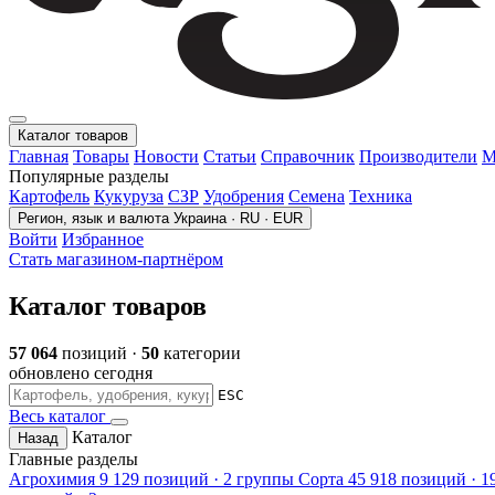
Каталог товаров
Главная
Товары
Новости
Статьи
Справочник
Производители
М
Популярные разделы
Картофель
Кукуруза
СЗР
Удобрения
Семена
Техника
Регион, язык и валюта
Украина · RU · EUR
Войти
Избранное
Стать магазином-партнёром
Каталог товаров
57 064
позиций ·
50
категории
обновлено сегодня
ESC
Весь каталог
Каталог
Назад
Главные разделы
Агрохимия
9 129 позиций · 2 группы
Сорта
45 918 позиций · 1