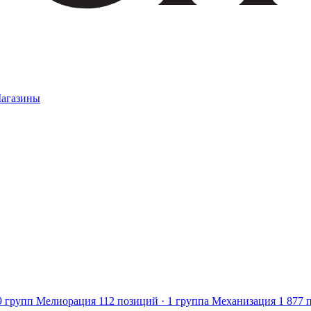
агазины
9 групп
Мелиорация
112 позиций · 1 группа
Механизация
1 877 