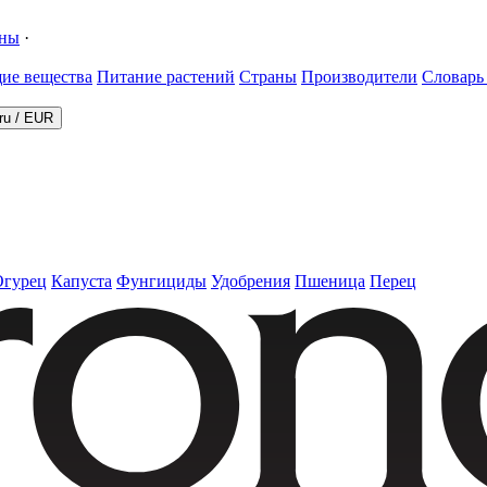
ины
·
ие вещества
Питание растений
Страны
Производители
Словарь
ru
/
EUR
Огурец
Капуста
Фунгициды
Удобрения
Пшеница
Перец