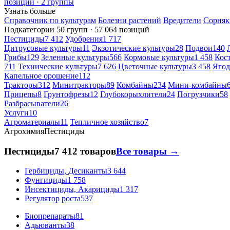
позиций · 2 группы
Узнать больше
Справочник по культурам
Болезни растений
Вредители
Сорняк
Подкатегории
50 групп · 57 064 позиций
Пестициды
7 412
Удобрения
1 717
Цитрусовые культуры
11
Экзотические культуры
28
Подвои
140
Грибы
129
Зеленные культуры
566
Кормовые культуры
1 458
Кос
711
Технические культуры
7 626
Цветочные культуры
3 458
Ягод
Капельное орошение
112
Тракторы
312
Минитракторы
89
Комбайны
234
Мини-комбайны
Прицепы
8
Грунтофрезы
12
Глубокорыхлители
24
Погрузчики
58
Разбрасыватели
26
Услуги
10
Агроматериалы
11
Тепличное хозяйство
7
Агрохимия
Пестициды
Пестициды
7 412 товаров
Все товары →
Гербициды, Десиканты
3 644
Фунгициды
1 758
Инсектициды, Акарициды
1 317
Регулятор роста
537
Биопрепараты
81
Адьюванты
38