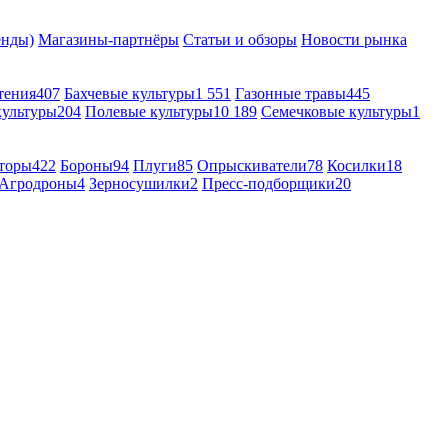
енды)
Магазины-партнёры
Статьи и обзоры
Новости рынка
тения
407
Бахчевые культуры
1 551
Газонные травы
445
культуры
204
Полевые культуры
10 189
Семечковые культуры
1
торы
422
Бороны
94
Плуги
85
Опрыскиватели
78
Косилки
18
Агродроны
4
Зерносушилки
2
Пресс-подборщики
20