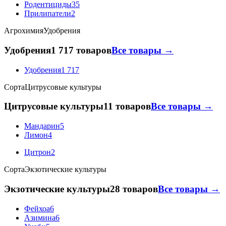
Родентициды
35
Прилипатели
2
Агрохимия
Удобрения
Удобрения
1 717 товаров
Все товары →
Удобрения
1 717
Сорта
Цитрусовые культуры
Цитрусовые культуры
11 товаров
Все товары →
Мандарин
5
Лимон
4
Цитрон
2
Сорта
Экзотические культуры
Экзотические культуры
28 товаров
Все товары →
Фейхоа
6
Азимина
6