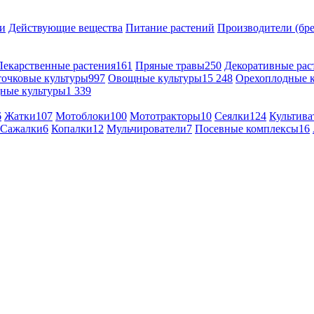
и
Действующие вещества
Питание растений
Производители (бр
Лекарственные растения
161
Пряные травы
250
Декоративные рас
точковые культуры
997
Овощные культуры
15 248
Орехоплодные 
ные культуры
1 339
6
Жатки
107
Мотоблоки
100
Мототракторы
10
Сеялки
124
Культива
Сажалки
6
Копалки
12
Мульчирователи
7
Посевные комплексы
16