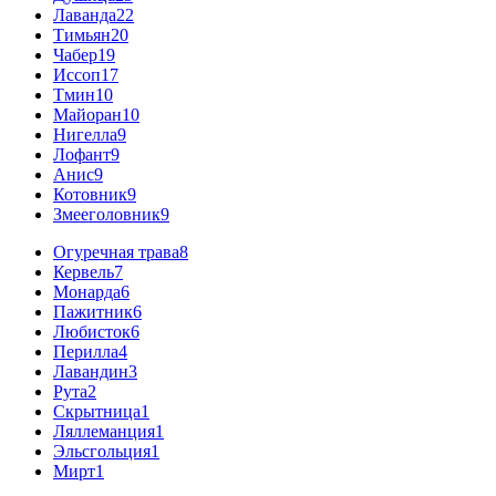
Лаванда
22
Тимьян
20
Чабер
19
Иссоп
17
Тмин
10
Майоран
10
Нигелла
9
Лофант
9
Анис
9
Котовник
9
Змееголовник
9
Огуречная трава
8
Кервель
7
Монарда
6
Пажитник
6
Любисток
6
Перилла
4
Лавандин
3
Рута
2
Скрытница
1
Ляллеманция
1
Эльсгольция
1
Мирт
1