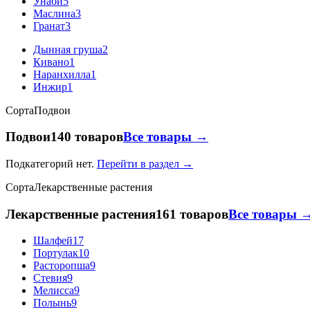
Унаби
5
Маслина
3
Гранат
3
Дынная груша
2
Кивано
1
Наранхилла
1
Инжир
1
Сорта
Подвои
Подвои
140 товаров
Все товары →
Подкатегорий нет.
Перейти в раздел →
Сорта
Лекарственные растения
Лекарственные растения
161 товаров
Все товары 
Шалфей
17
Портулак
10
Расторопша
9
Стевия
9
Мелисса
9
Полынь
9