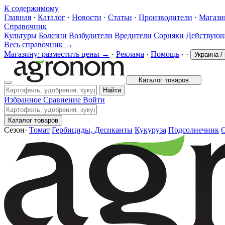
К содержимому
Главная
·
Каталог
·
Новости
·
Статьи
·
Производители
·
Магаз
Справочник
Культуры
Болезни
Возбудители
Вредители
Сорняки
Действующ
Весь справочник →
Магазину: разместить цены →
·
Реклама
·
Помощь
·
·
Украина
/
Каталог товаров
Найти
Избранное
Сравнение
Войти
Каталог товаров
Сезон
·
Томат
Гербициды, Десиканты
Кукуруза
Подсолнечник