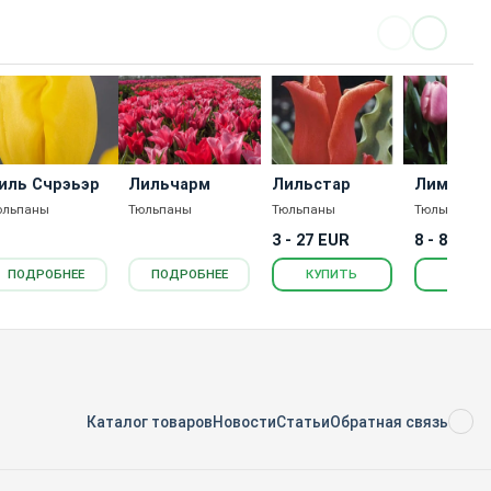
иль Счрэьэр
Лильчарм
Лильстар
Лима
юльпаны
Тюльпаны
Тюльпаны
Тюльпаны
3 - 27 EUR
8 - 831 E
ПОДРОБНЕЕ
ПОДРОБНЕЕ
КУПИТЬ
КУПИ
Каталог товаров
Новости
Статьи
Обратная связь
RS