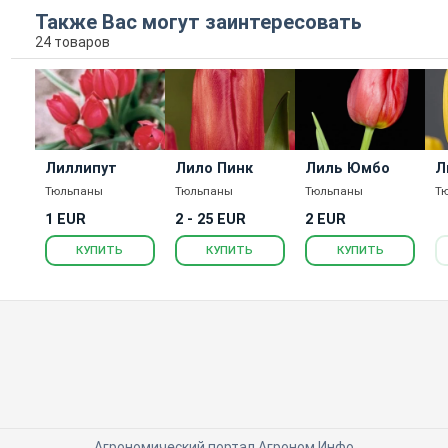
Также Вас могут заинтересовать
24 товаров
Лиллипут
Лило Пинк
Лиль Юмбо
Л
Тюльпаны
Тюльпаны
Тюльпаны
Т
1 EUR
2 - 25 EUR
2 EUR
КУПИТЬ
КУПИТЬ
КУПИТЬ
Агрономический портал Агроном.Инфо