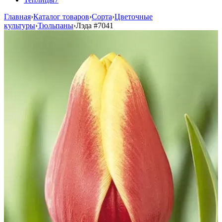
Главная
›
Каталог товаров
›
Сорта
›
Цветочные
культуры
›
Тюльпаны
›
Лэда
#7041