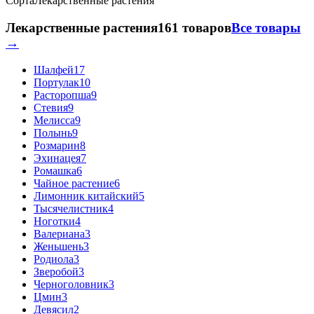
Сорта
Лекарственные растения
Лекарственные растения
161 товаров
Все товары
→
Шалфей
17
Портулак
10
Расторопша
9
Стевия
9
Мелисса
9
Полынь
9
Розмарин
8
Эхинацея
7
Ромашка
6
Чайное растение
6
Лимонник китайский
5
Тысячелистник
4
Ноготки
4
Валериана
3
Женьшень
3
Родиола
3
Зверобой
3
Черноголовник
3
Цмин
3
Девясил
2