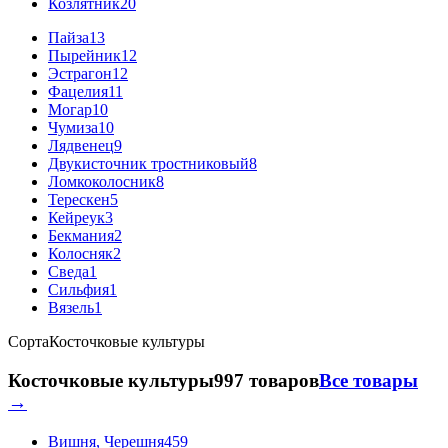
Козлятник
20
Пайза
13
Пырейник
12
Эстрагон
12
Фацелия
11
Могар
10
Чумиза
10
Лядвенец
9
Двукисточник тростниковый
8
Ломкоколосник
8
Терескен
5
Кейреук
3
Бекмания
2
Колосняк
2
Сведа
1
Сильфия
1
Вязель
1
Сорта
Косточковые культуры
Косточковые культуры
997 товаров
Все товары
→
Вишня, Черешня
459