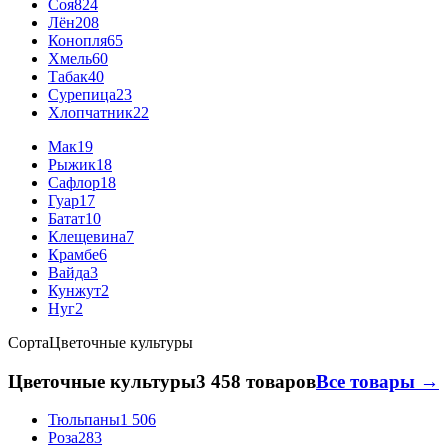
Соя
824
Лён
208
Конопля
65
Хмель
60
Табак
40
Сурепица
23
Хлопчатник
22
Мак
19
Рыжик
18
Сафлор
18
Гуар
17
Батат
10
Клещевина
7
Крамбе
6
Вайда
3
Кунжут
2
Нуг
2
Сорта
Цветочные культуры
Цветочные культуры
3 458 товаров
Все товары →
Тюльпаны
1 506
Роза
283