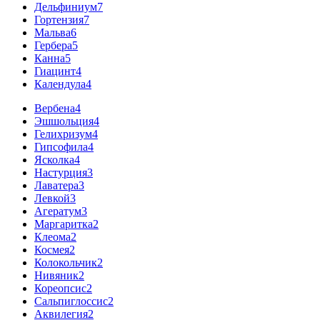
Дельфиниум
7
Гортензия
7
Мальва
6
Гербера
5
Канна
5
Гиацинт
4
Календула
4
Вербена
4
Эшшольция
4
Гелихризум
4
Гипсофила
4
Ясколка
4
Настурция
3
Лаватера
3
Левкой
3
Агератум
3
Маргаритка
2
Клеома
2
Космея
2
Колокольчик
2
Нивяник
2
Кореопсис
2
Сальпиглоссис
2
Аквилегия
2