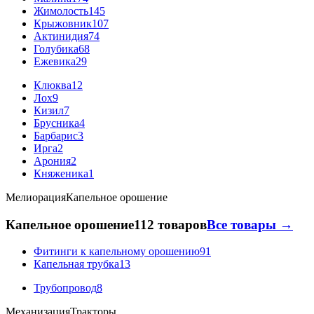
Жимолость
145
Крыжовник
107
Актинидия
74
Голубика
68
Ежевика
29
Клюква
12
Лох
9
Кизил
7
Брусника
4
Барбарис
3
Ирга
2
Арония
2
Княженика
1
Мелиорация
Капельное орошение
Капельное орошение
112 товаров
Все товары →
Фитинги к капельному орошению
91
Капельная трубка
13
Трубопровод
8
Механизация
Тракторы