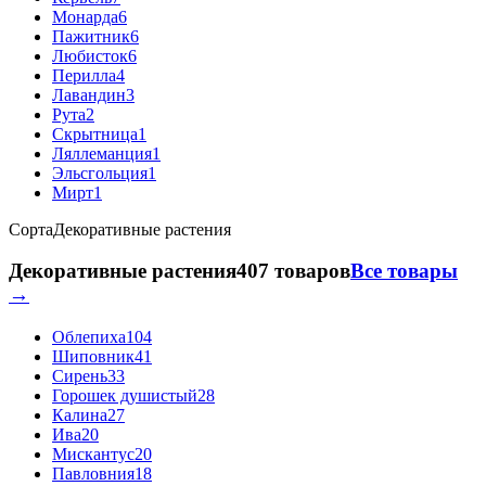
Монарда
6
Пажитник
6
Любисток
6
Перилла
4
Лавандин
3
Рута
2
Скрытница
1
Ляллеманция
1
Эльсгольция
1
Мирт
1
Сорта
Декоративные растения
Декоративные растения
407 товаров
Все товары
→
Облепиха
104
Шиповник
41
Сирень
33
Горошек душистый
28
Калина
27
Ива
20
Мискантус
20
Павловния
18