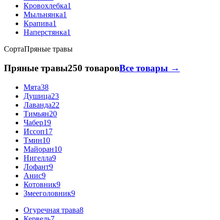
Кровохлебка
1
Мыльнянка
1
Крапива
1
Наперстянка
1
Сорта
Пряные травы
Пряные травы
250 товаров
Все товары →
Мята
38
Душица
23
Лаванда
22
Тимьян
20
Чабер
19
Иссоп
17
Тмин
10
Майоран
10
Нигелла
9
Лофант
9
Анис
9
Котовник
9
Змееголовник
9
Огуречная трава
8
Кервель
7