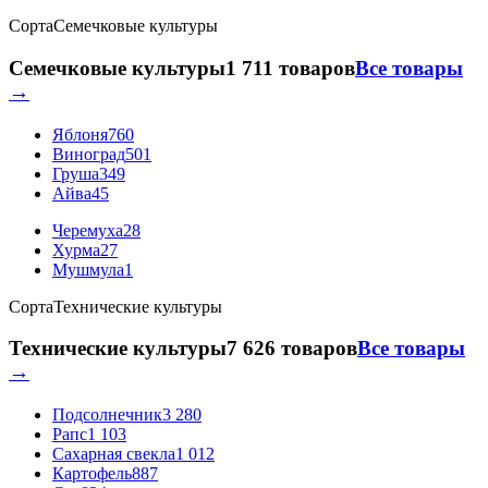
Сорта
Семечковые культуры
Семечковые культуры
1 711 товаров
Все товары
→
Яблоня
760
Виноград
501
Груша
349
Айва
45
Черемуха
28
Хурма
27
Мушмула
1
Сорта
Технические культуры
Технические культуры
7 626 товаров
Все товары
→
Подсолнечник
3 280
Рапс
1 103
Сахарная свекла
1 012
Картофель
887