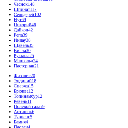
Чеснок
148
Шпинат
117
Сельдерей
102
Нут
69
Цикорий
46
Дайкон
42
Репа
39
Индау
38
Щавель
35
Вигна
30
Руккола
25
Мангольд
24
Пастернак
21
Физалис
20
Эндивий
18
Спаржа
15
Брюква
12
Топинамбур
12
Ревень
11
Полевой салат
9
Артишок
6
Турнепс
5
Бамия
4
Паслен
4