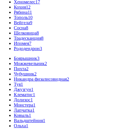
Хеномелес
17
Кохия
12
Рябина
11
Тополь
10
Вейгела
9
Сосна
8
Шелковица
8
Традесканция
8
Ипомея
7
Рододендрон
3
Боярышник
3
Можжевельник
2
Пихта
2
Чубушник
2
Никандра физалисовидная
2
Туя
1
Джузгун
1
Клематис
1
Долихос
1
Монстера
1
Лапчатка
1
Ковыль
1
Вальдштейния
1
Ольха
1