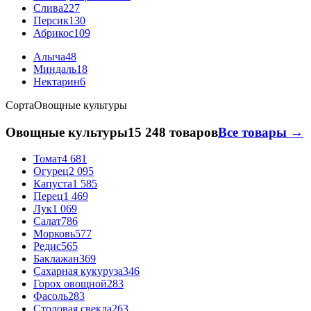
Слива
227
Персик
130
Абрикос
109
Алыча
48
Миндаль
18
Нектарин
6
Сорта
Овощные культуры
Овощные культуры
15 248 товаров
Все товары →
Томат
4 681
Огурец
2 095
Капуста
1 585
Перец
1 469
Лук
1 069
Салат
786
Морковь
577
Редис
565
Баклажан
369
Сахарная кукуруза
346
Горох овощной
283
Фасоль
283
Столовая свекла
263