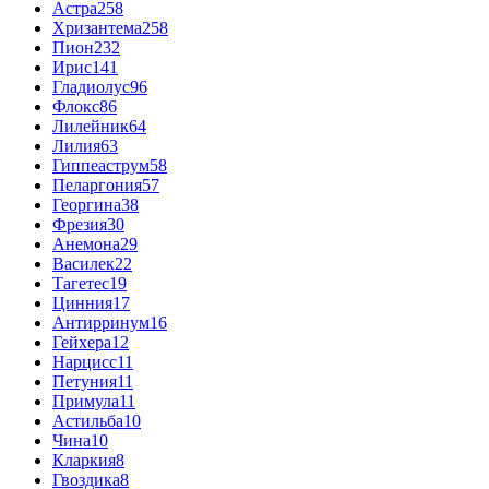
Астра
258
Хризантема
258
Пион
232
Ирис
141
Гладиолус
96
Флокс
86
Лилейник
64
Лилия
63
Гиппеаструм
58
Пеларгония
57
Георгина
38
Фрезия
30
Анемона
29
Василек
22
Тагетес
19
Цинния
17
Антирринум
16
Гейхера
12
Нарцисс
11
Петуния
11
Примула
11
Астильба
10
Чина
10
Кларкия
8
Гвоздика
8