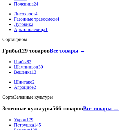
Полевица
24
Лисохвост
4
Газонные травосмеси
4
Луговик
2
Арктополевица
1
Сорта
Грибы
Грибы
129 товаров
Все товары →
Грибы
82
Шампиньон
30
Вешенка
13
Шиитаке
2
Агроцибе
2
Сорта
Зеленные культуры
Зеленные культуры
566 товаров
Все товары →
Укроп
179
Петрушка
145