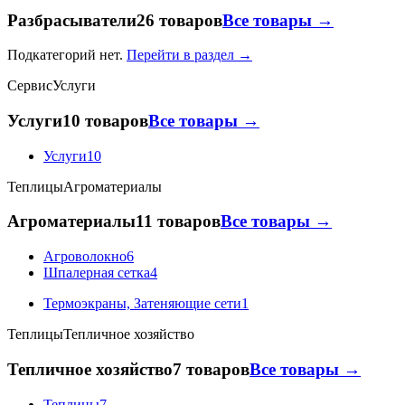
Разбрасыватели
26 товаров
Все товары →
Подкатегорий нет.
Перейти в раздел →
Сервис
Услуги
Услуги
10 товаров
Все товары →
Услуги
10
Теплицы
Агроматериалы
Агроматериалы
11 товаров
Все товары →
Агроволокно
6
Шпалерная сетка
4
Термоэкраны, Затеняющие сети
1
Теплицы
Тепличное хозяйство
Тепличное хозяйство
7 товаров
Все товары →
Теплицы
7