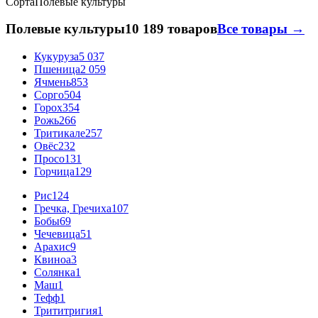
Сорта
Полевые культуры
Полевые культуры
10 189 товаров
Все товары →
Кукуруза
5 037
Пшеница
2 059
Ячмень
853
Сорго
504
Горох
354
Рожь
266
Тритикале
257
Овёс
232
Просо
131
Горчица
129
Рис
124
Гречка, Гречиха
107
Бобы
69
Чечевица
51
Арахис
9
Квиноа
3
Солянка
1
Маш
1
Тефф
1
Трититригия
1