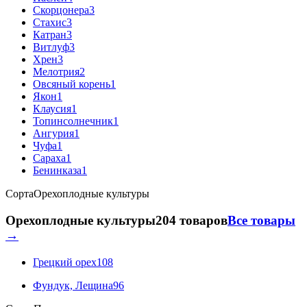
Скорцонера
3
Стахис
3
Катран
3
Витлуф
3
Хрен
3
Мелотрия
2
Овсяный корень
1
Якон
1
Клаусия
1
Топинсолнечник
1
Ангурия
1
Чуфа
1
Сараха
1
Бенинказа
1
Сорта
Орехоплодные культуры
Орехоплодные культуры
204 товаров
Все товары
→
Грецкий орех
108
Фундук, Лещина
96