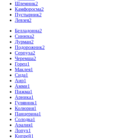
Шлемник
2
Камфоросма
2
Пустырник
2
Левзея
2
Белладонна
2
Синюха
2
Дурман
2
Подорожник
2
Серпуха
2
Черемша
2
Горец
1
Маклея
1
Сида
1
Аир
1
Амми
1
Пижма
1
Арника
1
Гулявник
1
Колюрия
1
Панцерина
1
Солодка
1
Аралия
1
Лопух
1
Кипрей
1