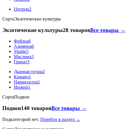
Цитрон
2
Сорта
Экзотические культуры
Экзотические культуры
28 товаров
Все товары →
Фейхоа
6
Азимина
6
Унаби
5
Маслина
3
Гранат
3
Дынная груша
2
Кивано
1
Наранхилла
1
Инжир
1
Сорта
Подвои
Подвои
140 товаров
Все товары →
Подкатегорий нет.
Перейти в раздел →