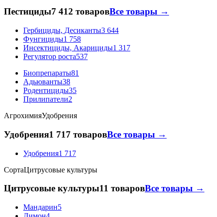
Пестициды
7 412 товаров
Все товары →
Гербициды, Десиканты
3 644
Фунгициды
1 758
Инсектициды, Акарициды
1 317
Регулятор роста
537
Биопрепараты
81
Адьюванты
38
Родентициды
35
Прилипатели
2
Агрохимия
Удобрения
Удобрения
1 717 товаров
Все товары →
Удобрения
1 717
Сорта
Цитрусовые культуры
Цитрусовые культуры
11 товаров
Все товары →
Мандарин
5
Лимон
4