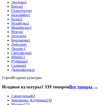
Энотера
2
Виола
1
Гелиптерум
1
Бальзамин
1
Бадан
1
Незабудка
1
Мирабилис
1
Резеда
1
Целозия
1
Брахикома
1
Лобелия
1
Лихнис
1
Гайллардия
1
Иберис
1
Рудбекия
1
Сальвия
1
Диморфотека
1
Сорта
Ягодные культуры
Ягодные культуры
1 339 товаров
Все товары →
Смородина
463
Земляника, Клубника
239
Малина
174