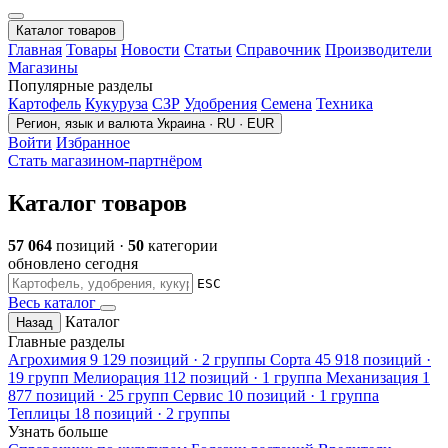
Каталог товаров
Главная
Товары
Новости
Статьи
Справочник
Производители
Магазины
Популярные разделы
Картофель
Кукуруза
СЗР
Удобрения
Семена
Техника
Регион, язык и валюта
Украина · RU · EUR
Войти
Избранное
Стать магазином-партнёром
Каталог товаров
57 064
позиций ·
50
категории
обновлено сегодня
ESC
Весь каталог
Каталог
Назад
Главные разделы
Агрохимия
9 129 позиций · 2 группы
Сорта
45 918 позиций ·
19 групп
Мелиорация
112 позиций · 1 группа
Механизация
1
877 позиций · 25 групп
Сервис
10 позиций · 1 группа
Теплицы
18 позиций · 2 группы
Узнать больше