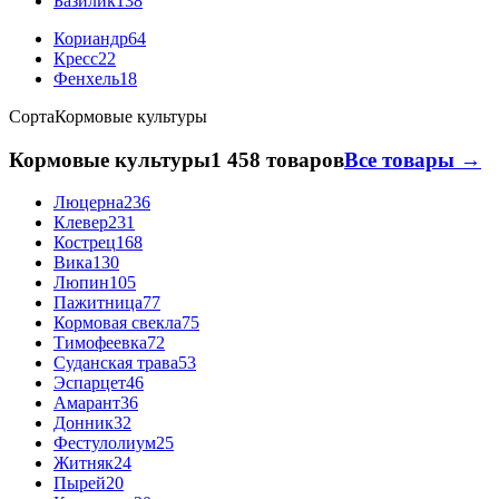
Базилик
138
Кориандр
64
Кресс
22
Фенхель
18
Сорта
Кормовые культуры
Кормовые культуры
1 458 товаров
Все товары →
Люцерна
236
Клевер
231
Кострец
168
Вика
130
Люпин
105
Пажитница
77
Кормовая свекла
75
Тимофеевка
72
Суданская трава
53
Эспарцет
46
Амарант
36
Донник
32
Фестулолиум
25
Житняк
24
Пырей
20