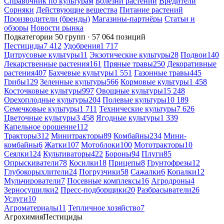
Справочник по культурам
Болезни растений
Вредители
Сорняки
Действующие вещества
Питание растений
Производители (бренды)
Магазины-партнёры
Статьи и
обзоры
Новости рынка
Подкатегории
50 групп · 57 064 позиций
Пестициды
7 412
Удобрения
1 717
Цитрусовые культуры
11
Экзотические культуры
28
Подвои
140
Лекарственные растения
161
Пряные травы
250
Декоративные
растения
407
Бахчевые культуры
1 551
Газонные травы
445
Грибы
129
Зеленные культуры
566
Кормовые культуры
1 458
Косточковые культуры
997
Овощные культуры
15 248
Орехоплодные культуры
204
Полевые культуры
10 189
Семечковые культуры
1 711
Технические культуры
7 626
Цветочные культуры
3 458
Ягодные культуры
1 339
Капельное орошение
112
Тракторы
312
Минитракторы
89
Комбайны
234
Мини-
комбайны
6
Жатки
107
Мотоблоки
100
Мототракторы
10
Сеялки
124
Культиваторы
422
Бороны
94
Плуги
85
Опрыскиватели
78
Косилки
18
Прицепы
8
Грунтофрезы
12
Глубокорыхлители
24
Погрузчики
58
Сажалки
6
Копалки
12
Мульчирователи
7
Посевные комплексы
16
Агродроны
4
Зерносушилки
2
Пресс-подборщики
20
Разбрасыватели
26
Услуги
10
Агроматериалы
11
Тепличное хозяйство
7
Агрохимия
Пестициды