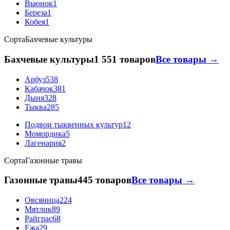
Вьюнок
1
Береза
1
Кобея
1
Сорта
Бахчевые культуры
Бахчевые культуры
1 551 товаров
Все товары →
Арбуз
538
Кабачок
381
Дыня
328
Тыква
285
Подвои тыквенных культур
12
Момордика
5
Лагенария
2
Сорта
Газонные травы
Газонные травы
445 товаров
Все товары →
Овсяница
224
Мятлик
89
Райграс
68
Ежа
29