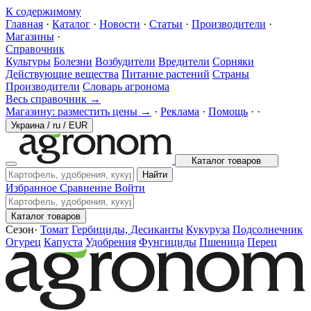
К содержимому
Главная
·
Каталог
·
Новости
·
Статьи
·
Производители
·
Магазины
·
Справочник
Культуры
Болезни
Возбудители
Вредители
Сорняки
Действующие вещества
Питание растений
Страны
Производители
Словарь агронома
Весь справочник →
Магазину: разместить цены →
·
Реклама
·
Помощь
·
·
Украина
/
ru
/
EUR
Каталог товаров
Найти
Избранное
Сравнение
Войти
Каталог товаров
Сезон
·
Томат
Гербициды, Десиканты
Кукуруза
Подсолнечник
Огурец
Капуста
Удобрения
Фунгициды
Пшеница
Перец