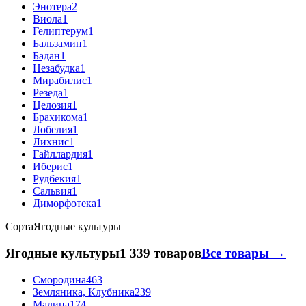
Энотера
2
Виола
1
Гелиптерум
1
Бальзамин
1
Бадан
1
Незабудка
1
Мирабилис
1
Резеда
1
Целозия
1
Брахикома
1
Лобелия
1
Лихнис
1
Гайллардия
1
Иберис
1
Рудбекия
1
Сальвия
1
Диморфотека
1
Сорта
Ягодные культуры
Ягодные культуры
1 339 товаров
Все товары →
Смородина
463
Земляника, Клубника
239
Малина
174