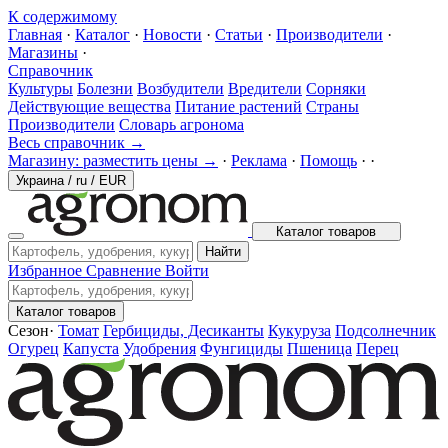
К содержимому
Главная
·
Каталог
·
Новости
·
Статьи
·
Производители
·
Магазины
·
Справочник
Культуры
Болезни
Возбудители
Вредители
Сорняки
Действующие вещества
Питание растений
Страны
Производители
Словарь агронома
Весь справочник →
Магазину: разместить цены →
·
Реклама
·
Помощь
·
·
Украина
/
ru
/
EUR
Каталог товаров
Найти
Избранное
Сравнение
Войти
Каталог товаров
Сезон
·
Томат
Гербициды, Десиканты
Кукуруза
Подсолнечник
Огурец
Капуста
Удобрения
Фунгициды
Пшеница
Перец