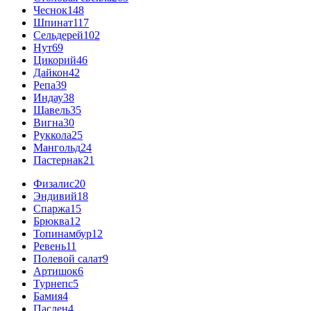
Чеснок
148
Шпинат
117
Сельдерей
102
Нут
69
Цикорий
46
Дайкон
42
Репа
39
Индау
38
Щавель
35
Вигна
30
Руккола
25
Мангольд
24
Пастернак
21
Физалис
20
Эндивий
18
Спаржа
15
Брюква
12
Топинамбур
12
Ревень
11
Полевой салат
9
Артишок
6
Турнепс
5
Бамия
4
Паслен
4