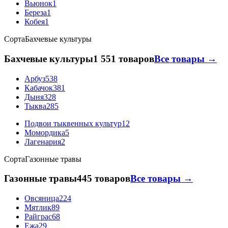
Вьюнок
1
Береза
1
Кобея
1
Сорта
Бахчевые культуры
Бахчевые культуры
1 551 товаров
Все товары →
Арбуз
538
Кабачок
381
Дыня
328
Тыква
285
Подвои тыквенных культур
12
Момордика
5
Лагенария
2
Сорта
Газонные травы
Газонные травы
445 товаров
Все товары →
Овсяница
224
Мятлик
89
Райграс
68
Ежа
29