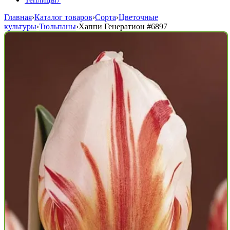
Главная
›
Каталог товаров
›
Сорта
›
Цветочные
культуры
›
Тюльпаны
›
Хаппи Генератион
#6897