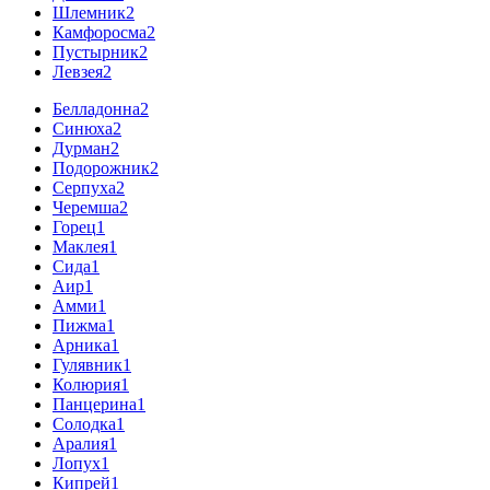
Шлемник
2
Камфоросма
2
Пустырник
2
Левзея
2
Белладонна
2
Синюха
2
Дурман
2
Подорожник
2
Серпуха
2
Черемша
2
Горец
1
Маклея
1
Сида
1
Аир
1
Амми
1
Пижма
1
Арника
1
Гулявник
1
Колюрия
1
Панцерина
1
Солодка
1
Аралия
1
Лопух
1
Кипрей
1