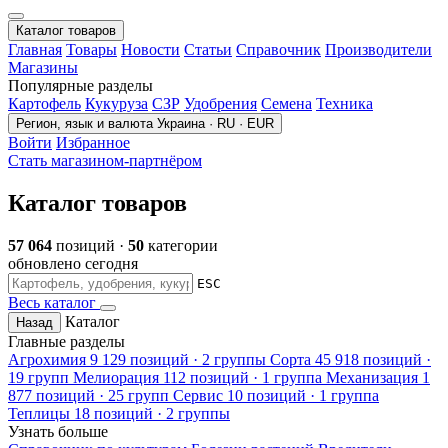
Каталог товаров
Главная
Товары
Новости
Статьи
Справочник
Производители
Магазины
Популярные разделы
Картофель
Кукуруза
СЗР
Удобрения
Семена
Техника
Регион, язык и валюта
Украина · RU · EUR
Войти
Избранное
Стать магазином-партнёром
Каталог товаров
57 064
позиций ·
50
категории
обновлено сегодня
ESC
Весь каталог
Каталог
Назад
Главные разделы
Агрохимия
9 129 позиций · 2 группы
Сорта
45 918 позиций ·
19 групп
Мелиорация
112 позиций · 1 группа
Механизация
1
877 позиций · 25 групп
Сервис
10 позиций · 1 группа
Теплицы
18 позиций · 2 группы
Узнать больше