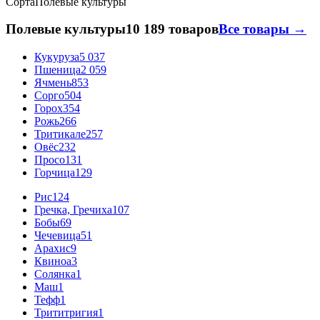
Сорта
Полевые культуры
Полевые культуры
10 189 товаров
Все товары →
Кукуруза
5 037
Пшеница
2 059
Ячмень
853
Сорго
504
Горох
354
Рожь
266
Тритикале
257
Овёс
232
Просо
131
Горчица
129
Рис
124
Гречка, Гречиха
107
Бобы
69
Чечевица
51
Арахис
9
Квиноа
3
Солянка
1
Маш
1
Тефф
1
Трититригия
1