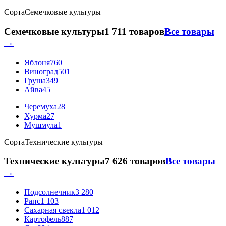
Сорта
Семечковые культуры
Семечковые культуры
1 711 товаров
Все товары
→
Яблоня
760
Виноград
501
Груша
349
Айва
45
Черемуха
28
Хурма
27
Мушмула
1
Сорта
Технические культуры
Технические культуры
7 626 товаров
Все товары
→
Подсолнечник
3 280
Рапс
1 103
Сахарная свекла
1 012
Картофель
887