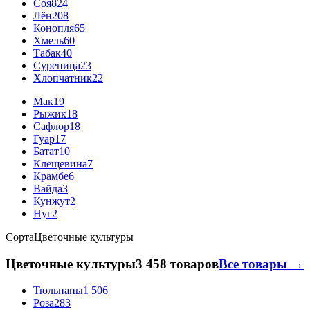
Соя
824
Лён
208
Конопля
65
Хмель
60
Табак
40
Сурепица
23
Хлопчатник
22
Мак
19
Рыжик
18
Сафлор
18
Гуар
17
Батат
10
Клещевина
7
Крамбе
6
Вайда
3
Кунжут
2
Нуг
2
Сорта
Цветочные культуры
Цветочные культуры
3 458 товаров
Все товары →
Тюльпаны
1 506
Роза
283