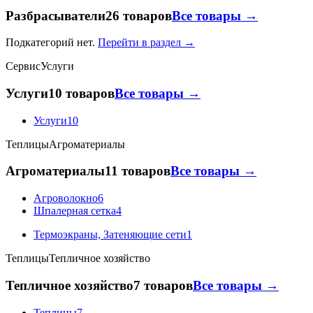
Разбрасыватели
26 товаров
Все товары →
Подкатегорий нет.
Перейти в раздел →
Сервис
Услуги
Услуги
10 товаров
Все товары →
Услуги
10
Теплицы
Агроматериалы
Агроматериалы
11 товаров
Все товары →
Агроволокно
6
Шпалерная сетка
4
Термоэкраны, Затеняющие сети
1
Теплицы
Тепличное хозяйство
Тепличное хозяйство
7 товаров
Все товары →
Теплицы
7