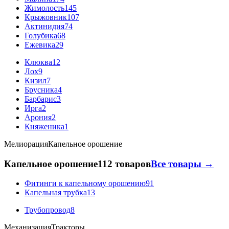
Жимолость
145
Крыжовник
107
Актинидия
74
Голубика
68
Ежевика
29
Клюква
12
Лох
9
Кизил
7
Брусника
4
Барбарис
3
Ирга
2
Арония
2
Княженика
1
Мелиорация
Капельное орошение
Капельное орошение
112 товаров
Все товары →
Фитинги к капельному орошению
91
Капельная трубка
13
Трубопровод
8
Механизация
Тракторы