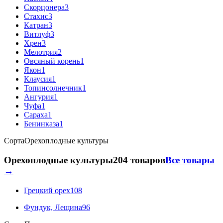
Скорцонера
3
Стахис
3
Катран
3
Витлуф
3
Хрен
3
Мелотрия
2
Овсяный корень
1
Якон
1
Клаусия
1
Топинсолнечник
1
Ангурия
1
Чуфа
1
Сараха
1
Бенинказа
1
Сорта
Орехоплодные культуры
Орехоплодные культуры
204 товаров
Все товары
→
Грецкий орех
108
Фундук, Лещина
96