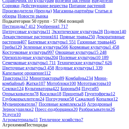
Справочник по культурам
Болезни растений
Вредители
Сорняки
Действующие вещества
Питание растений
Производители (бренды)
Магазины-партнёры
Статьи и
обзоры
Новости рынка
Подкатегории
50 групп · 57 064 позиций
Пестициды
7 412
Удобрения
1 717
Цитрусовые культуры
11
Экзотические культуры
28
Подвои
140
Лекарственные растения
161
Пряные травы
250
Декоративные
растения
407
Бахчевые культуры
1 551
Газонные травы
445
Грибы
129
Зеленные культуры
566
Кормовые культуры
1 458
Косточковые культуры
997
Овощные культуры
15 248
Орехоплодные культуры
204
Полевые культуры
10 189
Семечковые культуры
1 711
Технические культуры
7 626
Цветочные культуры
3 458
Ягодные культуры
1 339
Капельное орошение
112
Тракторы
312
Минитракторы
89
Комбайны
234
Мини-
комбайны
6
Жатки
107
Мотоблоки
100
Мототракторы
10
Сеялки
124
Культиваторы
422
Бороны
94
Плуги
85
Опрыскиватели
78
Косилки
18
Прицепы
8
Грунтофрезы
12
Глубокорыхлители
24
Погрузчики
58
Сажалки
6
Копалки
12
Мульчирователи
7
Посевные комплексы
16
Агродроны
4
Зерносушилки
2
Пресс-подборщики
20
Разбрасыватели
26
Услуги
10
Агроматериалы
11
Тепличное хозяйство
7
Агрохимия
Пестициды