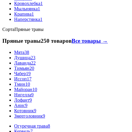
Кровохлебка
1
Мыльнянка
1
Крапива
1
Наперстянка
1
Сорта
Пряные травы
Пряные травы
250 товаров
Все товары →
Мята
38
Душица
23
Лаванда
22
Тимьян
20
Чабер
19
Иссоп
17
Тмин
10
Майоран
10
Нигелла
9
Лофант
9
Анис
9
Котовник
9
Змееголовник
9
Огуречная трава
8
Кервель
7