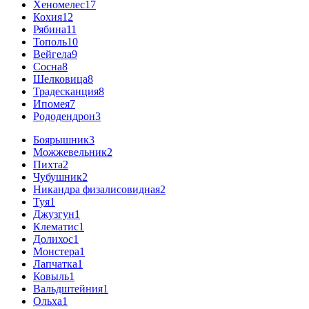
Хеномелес
17
Кохия
12
Рябина
11
Тополь
10
Вейгела
9
Сосна
8
Шелковица
8
Традесканция
8
Ипомея
7
Рододендрон
3
Боярышник
3
Можжевельник
2
Пихта
2
Чубушник
2
Никандра физалисовидная
2
Туя
1
Джузгун
1
Клематис
1
Долихос
1
Монстера
1
Лапчатка
1
Ковыль
1
Вальдштейния
1
Ольха
1