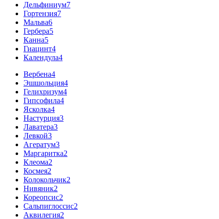
Дельфиниум
7
Гортензия
7
Мальва
6
Гербера
5
Канна
5
Гиацинт
4
Календула
4
Вербена
4
Эшшольция
4
Гелихризум
4
Гипсофила
4
Ясколка
4
Настурция
3
Лаватера
3
Левкой
3
Агератум
3
Маргаритка
2
Клеома
2
Космея
2
Колокольчик
2
Нивяник
2
Кореопсис
2
Сальпиглоссис
2
Аквилегия
2