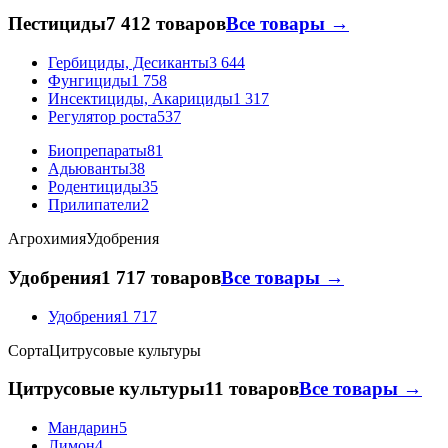
Пестициды
7 412 товаров
Все товары →
Гербициды, Десиканты
3 644
Фунгициды
1 758
Инсектициды, Акарициды
1 317
Регулятор роста
537
Биопрепараты
81
Адьюванты
38
Родентициды
35
Прилипатели
2
Агрохимия
Удобрения
Удобрения
1 717 товаров
Все товары →
Удобрения
1 717
Сорта
Цитрусовые культуры
Цитрусовые культуры
11 товаров
Все товары →
Мандарин
5
Лимон
4