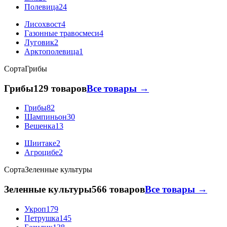
Полевица
24
Лисохвост
4
Газонные травосмеси
4
Луговик
2
Арктополевица
1
Сорта
Грибы
Грибы
129 товаров
Все товары →
Грибы
82
Шампиньон
30
Вешенка
13
Шиитаке
2
Агроцибе
2
Сорта
Зеленные культуры
Зеленные культуры
566 товаров
Все товары →
Укроп
179
Петрушка
145