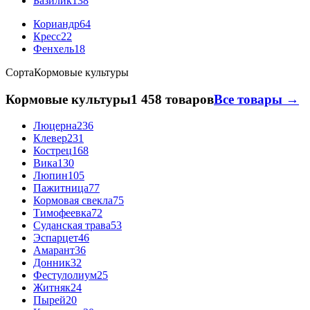
Базилик
138
Кориандр
64
Кресс
22
Фенхель
18
Сорта
Кормовые культуры
Кормовые культуры
1 458 товаров
Все товары →
Люцерна
236
Клевер
231
Кострец
168
Вика
130
Люпин
105
Пажитница
77
Кормовая свекла
75
Тимофеевка
72
Суданская трава
53
Эспарцет
46
Амарант
36
Донник
32
Фестулолиум
25
Житняк
24
Пырей
20