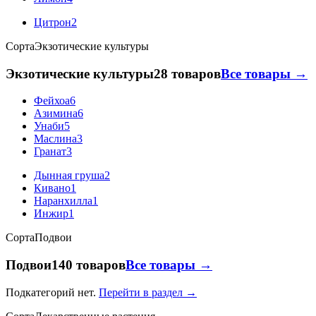
Цитрон
2
Сорта
Экзотические культуры
Экзотические культуры
28 товаров
Все товары →
Фейхоа
6
Азимина
6
Унаби
5
Маслина
3
Гранат
3
Дынная груша
2
Кивано
1
Наранхилла
1
Инжир
1
Сорта
Подвои
Подвои
140 товаров
Все товары →
Подкатегорий нет.
Перейти в раздел →