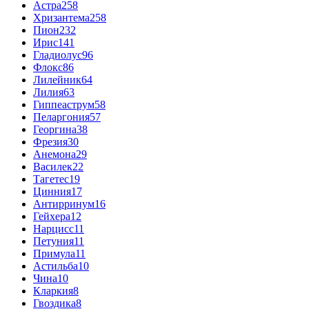
Астра
258
Хризантема
258
Пион
232
Ирис
141
Гладиолус
96
Флокс
86
Лилейник
64
Лилия
63
Гиппеаструм
58
Пеларгония
57
Георгина
38
Фрезия
30
Анемона
29
Василек
22
Тагетес
19
Цинния
17
Антирринум
16
Гейхера
12
Нарцисс
11
Петуния
11
Примула
11
Астильба
10
Чина
10
Кларкия
8
Гвоздика
8