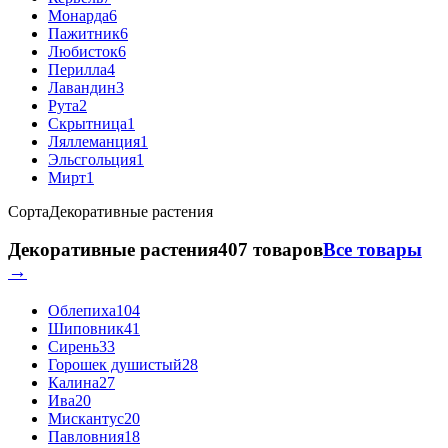
Монарда
6
Пажитник
6
Любисток
6
Перилла
4
Лавандин
3
Рута
2
Скрытница
1
Ляллеманция
1
Эльсгольция
1
Мирт
1
Сорта
Декоративные растения
Декоративные растения
407 товаров
Все товары
→
Облепиха
104
Шиповник
41
Сирень
33
Горошек душистый
28
Калина
27
Ива
20
Мискантус
20
Павловния
18