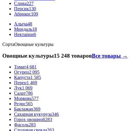
Слива
227
Персик
130
Абрикос
109
Алыча
48
Миндаль
18
Нектарин
6
Сорта
Овощные культуры
Овощные культуры
15 248 товаров
Все товары →
Томат
4 681
Огурец
2 095
Капуста
1 585
Перец
1 469
Лук
1 069
Салат
786
Морковь
577
Редис
565
Баклажан
369
Сахарная кукуруза
346
Горох овощной
283
Фасоль
283
Столовая свекла
263