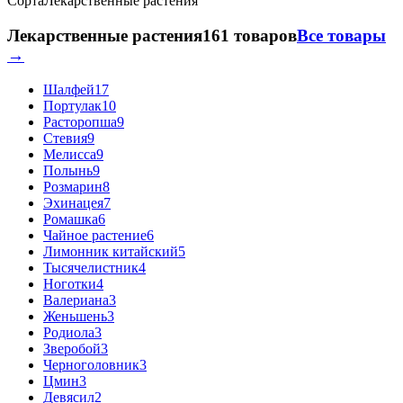
Сорта
Лекарственные растения
Лекарственные растения
161 товаров
Все товары
→
Шалфей
17
Портулак
10
Расторопша
9
Стевия
9
Мелисса
9
Полынь
9
Розмарин
8
Эхинацея
7
Ромашка
6
Чайное растение
6
Лимонник китайский
5
Тысячелистник
4
Ноготки
4
Валериана
3
Женьшень
3
Родиола
3
Зверобой
3
Черноголовник
3
Цмин
3
Девясил
2