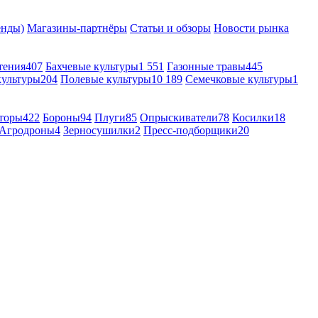
енды)
Магазины-партнёры
Статьи и обзоры
Новости рынка
тения
407
Бахчевые культуры
1 551
Газонные травы
445
культуры
204
Полевые культуры
10 189
Семечковые культуры
1
торы
422
Бороны
94
Плуги
85
Опрыскиватели
78
Косилки
18
Агродроны
4
Зерносушилки
2
Пресс-подборщики
20