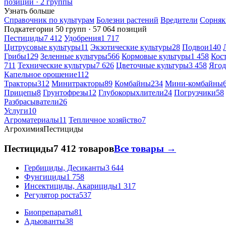
позиций · 2 группы
Узнать больше
Справочник по культурам
Болезни растений
Вредители
Сорняк
Подкатегории
50 групп · 57 064 позиций
Пестициды
7 412
Удобрения
1 717
Цитрусовые культуры
11
Экзотические культуры
28
Подвои
140
Грибы
129
Зеленные культуры
566
Кормовые культуры
1 458
Кос
711
Технические культуры
7 626
Цветочные культуры
3 458
Ягод
Капельное орошение
112
Тракторы
312
Минитракторы
89
Комбайны
234
Мини-комбайны
Прицепы
8
Грунтофрезы
12
Глубокорыхлители
24
Погрузчики
58
Разбрасыватели
26
Услуги
10
Агроматериалы
11
Тепличное хозяйство
7
Агрохимия
Пестициды
Пестициды
7 412 товаров
Все товары →
Гербициды, Десиканты
3 644
Фунгициды
1 758
Инсектициды, Акарициды
1 317
Регулятор роста
537
Биопрепараты
81
Адьюванты
38