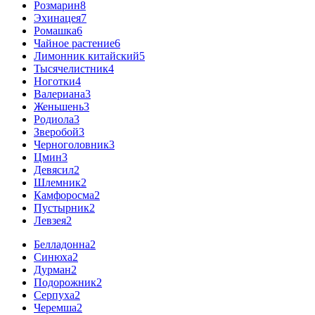
Розмарин
8
Эхинацея
7
Ромашка
6
Чайное растение
6
Лимонник китайский
5
Тысячелистник
4
Ноготки
4
Валериана
3
Женьшень
3
Родиола
3
Зверобой
3
Черноголовник
3
Цмин
3
Девясил
2
Шлемник
2
Камфоросма
2
Пустырник
2
Левзея
2
Белладонна
2
Синюха
2
Дурман
2
Подорожник
2
Серпуха
2
Черемша
2