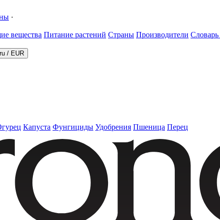
ины
·
ие вещества
Питание растений
Страны
Производители
Словарь
ru
/
EUR
Огурец
Капуста
Фунгициды
Удобрения
Пшеница
Перец