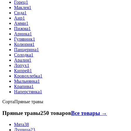
Горец
1
Маклея
1
Сида
1
Аир
1
Амми
1
Пижма
1
Арника
1
Гулявник
1
Колюрия
1
Панцерина
1
Солодка
1
Аралия
1
Лопух
1
Кипрей
1
Кровохлебка
1
Мыльнянка
1
Крапива
1
Наперстянка
1
Сорта
Пряные травы
Пряные травы
250 товаров
Все товары →
Мята
38
Душица
23