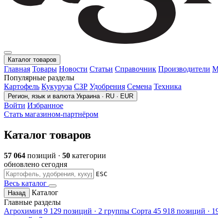
Каталог товаров
Главная
Товары
Новости
Статьи
Справочник
Производители
М
Популярные разделы
Картофель
Кукуруза
СЗР
Удобрения
Семена
Техника
Регион, язык и валюта
Украина · RU · EUR
Войти
Избранное
Стать магазином-партнёром
Каталог товаров
57 064
позиций ·
50
категории
обновлено сегодня
ESC
Весь каталог
Каталог
Назад
Главные разделы
Агрохимия
9 129 позиций · 2 группы
Сорта
45 918 позиций · 1