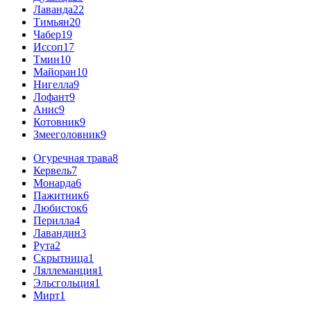
Лаванда
22
Тимьян
20
Чабер
19
Иссоп
17
Тмин
10
Майоран
10
Нигелла
9
Лофант
9
Анис
9
Котовник
9
Змееголовник
9
Огуречная трава
8
Кервель
7
Монарда
6
Пажитник
6
Любисток
6
Перилла
4
Лавандин
3
Рута
2
Скрытница
1
Ляллеманция
1
Эльсгольция
1
Мирт
1