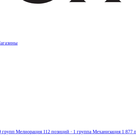
агазины
9 групп
Мелиорация
112 позиций · 1 группа
Механизация
1 877 