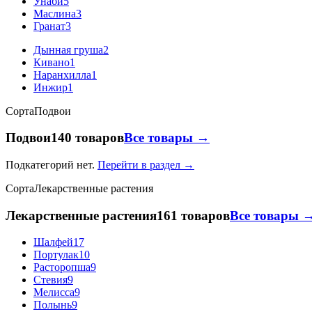
Унаби
5
Маслина
3
Гранат
3
Дынная груша
2
Кивано
1
Наранхилла
1
Инжир
1
Сорта
Подвои
Подвои
140 товаров
Все товары →
Подкатегорий нет.
Перейти в раздел →
Сорта
Лекарственные растения
Лекарственные растения
161 товаров
Все товары 
Шалфей
17
Портулак
10
Расторопша
9
Стевия
9
Мелисса
9
Полынь
9