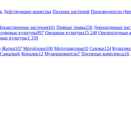
и
Действующие вещества
Питание растений
Производители (бр
Лекарственные растения
161
Пряные травы
250
Декоративные рас
точковые культуры
997
Овощные культуры
15 248
Орехоплодные 
ные культуры
1 339
6
Жатки
107
Мотоблоки
100
Мототракторы
10
Сеялки
124
Культива
Сажалки
6
Копалки
12
Мульчирователи
7
Посевные комплексы
16