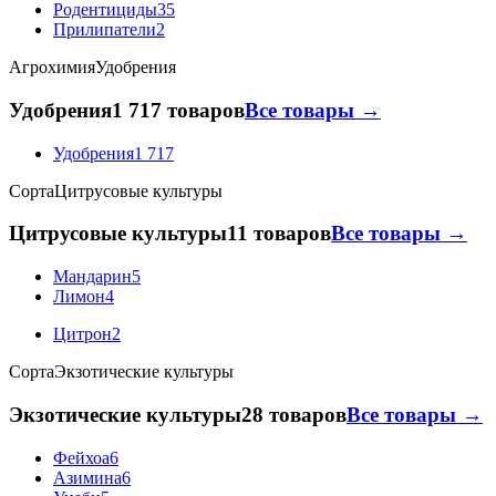
Родентициды
35
Прилипатели
2
Агрохимия
Удобрения
Удобрения
1 717 товаров
Все товары →
Удобрения
1 717
Сорта
Цитрусовые культуры
Цитрусовые культуры
11 товаров
Все товары →
Мандарин
5
Лимон
4
Цитрон
2
Сорта
Экзотические культуры
Экзотические культуры
28 товаров
Все товары →
Фейхоа
6
Азимина
6