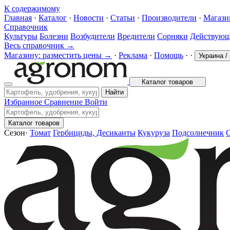
К содержимому
Главная
·
Каталог
·
Новости
·
Статьи
·
Производители
·
Магаз
Справочник
Культуры
Болезни
Возбудители
Вредители
Сорняки
Действующ
Весь справочник →
Магазину: разместить цены →
·
Реклама
·
Помощь
·
·
Украина
/
Каталог товаров
Найти
Избранное
Сравнение
Войти
Каталог товаров
Сезон
·
Томат
Гербициды, Десиканты
Кукуруза
Подсолнечник