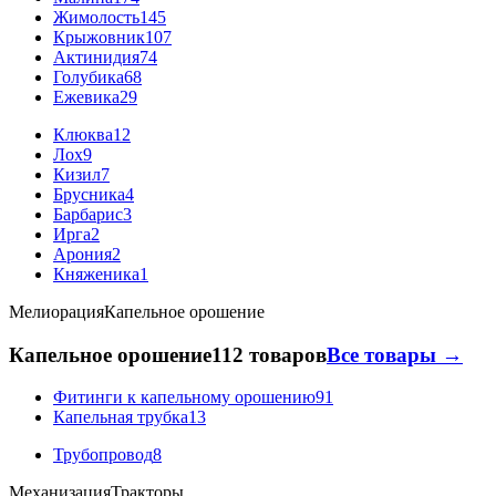
Жимолость
145
Крыжовник
107
Актинидия
74
Голубика
68
Ежевика
29
Клюква
12
Лох
9
Кизил
7
Брусника
4
Барбарис
3
Ирга
2
Арония
2
Княженика
1
Мелиорация
Капельное орошение
Капельное орошение
112 товаров
Все товары →
Фитинги к капельному орошению
91
Капельная трубка
13
Трубопровод
8
Механизация
Тракторы