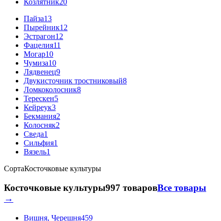
Козлятник
20
Пайза
13
Пырейник
12
Эстрагон
12
Фацелия
11
Могар
10
Чумиза
10
Лядвенец
9
Двукисточник тростниковый
8
Ломкоколосник
8
Терескен
5
Кейреук
3
Бекмания
2
Колосняк
2
Сведа
1
Сильфия
1
Вязель
1
Сорта
Косточковые культуры
Косточковые культуры
997 товаров
Все товары
→
Вишня, Черешня
459