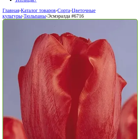
Главная
›
Каталог товаров
›
Сорта
›
Цветочные
культуры
›
Тюльпаны
›
Эсмэралда
#6716