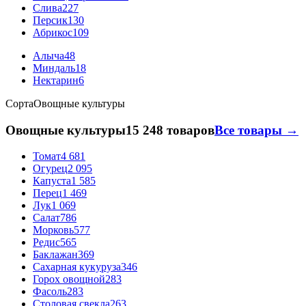
Слива
227
Персик
130
Абрикос
109
Алыча
48
Миндаль
18
Нектарин
6
Сорта
Овощные культуры
Овощные культуры
15 248 товаров
Все товары →
Томат
4 681
Огурец
2 095
Капуста
1 585
Перец
1 469
Лук
1 069
Салат
786
Морковь
577
Редис
565
Баклажан
369
Сахарная кукуруза
346
Горох овощной
283
Фасоль
283
Столовая свекла
263