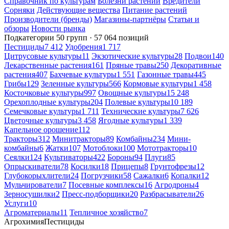
Справочник по культурам
Болезни растений
Вредители
Сорняки
Действующие вещества
Питание растений
Производители (бренды)
Магазины-партнёры
Статьи и
обзоры
Новости рынка
Подкатегории
50 групп · 57 064 позиций
Пестициды
7 412
Удобрения
1 717
Цитрусовые культуры
11
Экзотические культуры
28
Подвои
140
Лекарственные растения
161
Пряные травы
250
Декоративные
растения
407
Бахчевые культуры
1 551
Газонные травы
445
Грибы
129
Зеленные культуры
566
Кормовые культуры
1 458
Косточковые культуры
997
Овощные культуры
15 248
Орехоплодные культуры
204
Полевые культуры
10 189
Семечковые культуры
1 711
Технические культуры
7 626
Цветочные культуры
3 458
Ягодные культуры
1 339
Капельное орошение
112
Тракторы
312
Минитракторы
89
Комбайны
234
Мини-
комбайны
6
Жатки
107
Мотоблоки
100
Мототракторы
10
Сеялки
124
Культиваторы
422
Бороны
94
Плуги
85
Опрыскиватели
78
Косилки
18
Прицепы
8
Грунтофрезы
12
Глубокорыхлители
24
Погрузчики
58
Сажалки
6
Копалки
12
Мульчирователи
7
Посевные комплексы
16
Агродроны
4
Зерносушилки
2
Пресс-подборщики
20
Разбрасыватели
26
Услуги
10
Агроматериалы
11
Тепличное хозяйство
7
Агрохимия
Пестициды