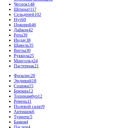
Чеснок
148
Шпинат
117
Сельдерей
102
Нут
69
Цикорий
46
Дайкон
42
Репа
39
Индау
38
Щавель
35
Вигна
30
Руккола
25
Мангольд
24
Пастернак
21
Физалис
20
Эндивий
18
Спаржа
15
Брюква
12
Топинамбур
12
Ревень
11
Полевой салат
9
Артишок
6
Турнепс
5
Бамия
4
Паслен
4