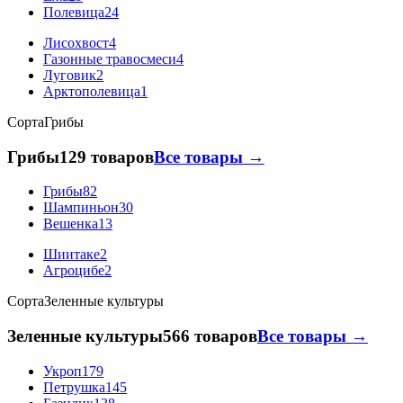
Полевица
24
Лисохвост
4
Газонные травосмеси
4
Луговик
2
Арктополевица
1
Сорта
Грибы
Грибы
129 товаров
Все товары →
Грибы
82
Шампиньон
30
Вешенка
13
Шиитаке
2
Агроцибе
2
Сорта
Зеленные культуры
Зеленные культуры
566 товаров
Все товары →
Укроп
179
Петрушка
145