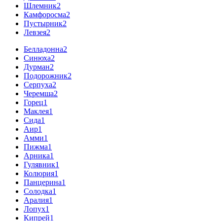
Шлемник
2
Камфоросма
2
Пустырник
2
Левзея
2
Белладонна
2
Синюха
2
Дурман
2
Подорожник
2
Серпуха
2
Черемша
2
Горец
1
Маклея
1
Сида
1
Аир
1
Амми
1
Пижма
1
Арника
1
Гулявник
1
Колюрия
1
Панцерина
1
Солодка
1
Аралия
1
Лопух
1
Кипрей
1