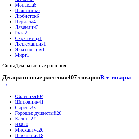
Монарда
6
Пажитник
6
Любисток
6
Перилла
4
Лавандин
3
Рута
2
Скрытница
1
Ляллеманция
1
Эльсгольция
1
Мирт
1
Сорта
Декоративные растения
Декоративные растения
407 товаров
Все товары
→
Облепиха
104
Шиповник
41
Сирень
33
Горошек душистый
28
Калина
27
Ива
20
Мискантус
20
Павловния
18