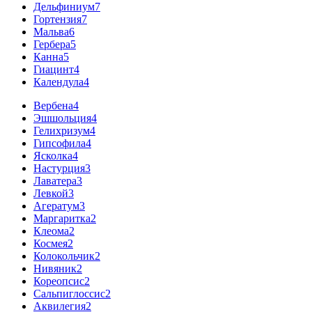
Дельфиниум
7
Гортензия
7
Мальва
6
Гербера
5
Канна
5
Гиацинт
4
Календула
4
Вербена
4
Эшшольция
4
Гелихризум
4
Гипсофила
4
Ясколка
4
Настурция
3
Лаватера
3
Левкой
3
Агератум
3
Маргаритка
2
Клеома
2
Космея
2
Колокольчик
2
Нивяник
2
Кореопсис
2
Сальпиглоссис
2
Аквилегия
2