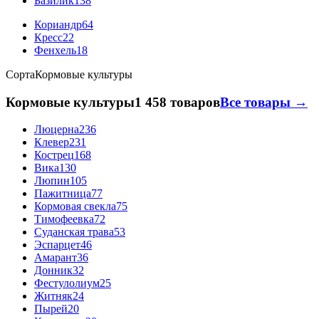
Базилик
138
Кориандр
64
Кресс
22
Фенхель
18
Сорта
Кормовые культуры
Кормовые культуры
1 458 товаров
Все товары →
Люцерна
236
Клевер
231
Кострец
168
Вика
130
Люпин
105
Пажитница
77
Кормовая свекла
75
Тимофеевка
72
Суданская трава
53
Эспарцет
46
Амарант
36
Донник
32
Фестулолиум
25
Житняк
24
Пырей
20