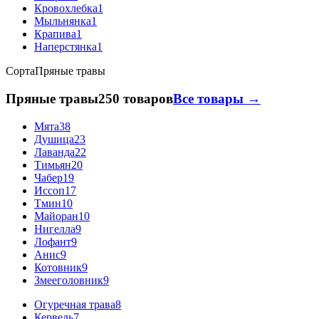
Кровохлебка
1
Мыльнянка
1
Крапива
1
Наперстянка
1
Сорта
Пряные травы
Пряные травы
250 товаров
Все товары →
Мята
38
Душица
23
Лаванда
22
Тимьян
20
Чабер
19
Иссоп
17
Тмин
10
Майоран
10
Нигелла
9
Лофант
9
Анис
9
Котовник
9
Змееголовник
9
Огуречная трава
8
Кервель
7