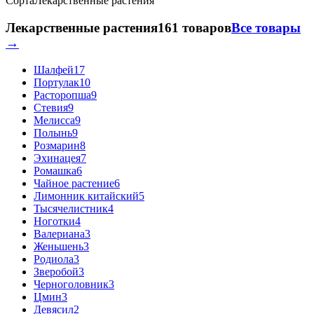
Сорта
Лекарственные растения
Лекарственные растения
161 товаров
Все товары
→
Шалфей
17
Портулак
10
Расторопша
9
Стевия
9
Мелисса
9
Полынь
9
Розмарин
8
Эхинацея
7
Ромашка
6
Чайное растение
6
Лимонник китайский
5
Тысячелистник
4
Ноготки
4
Валериана
3
Женьшень
3
Родиола
3
Зверобой
3
Черноголовник
3
Цмин
3
Девясил
2