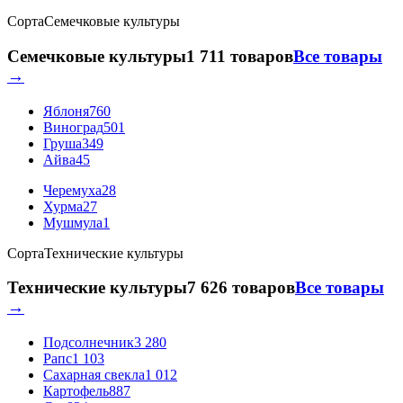
Сорта
Семечковые культуры
Семечковые культуры
1 711 товаров
Все товары
→
Яблоня
760
Виноград
501
Груша
349
Айва
45
Черемуха
28
Хурма
27
Мушмула
1
Сорта
Технические культуры
Технические культуры
7 626 товаров
Все товары
→
Подсолнечник
3 280
Рапс
1 103
Сахарная свекла
1 012
Картофель
887