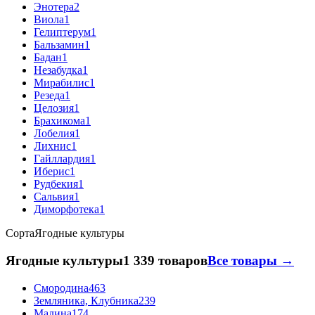
Энотера
2
Виола
1
Гелиптерум
1
Бальзамин
1
Бадан
1
Незабудка
1
Мирабилис
1
Резеда
1
Целозия
1
Брахикома
1
Лобелия
1
Лихнис
1
Гайллардия
1
Иберис
1
Рудбекия
1
Сальвия
1
Диморфотека
1
Сорта
Ягодные культуры
Ягодные культуры
1 339 товаров
Все товары →
Смородина
463
Земляника, Клубника
239
Малина
174