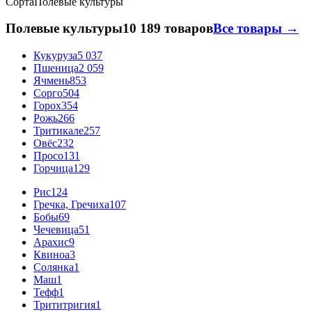
Сорта
Полевые культуры
Полевые культуры
10 189 товаров
Все товары →
Кукуруза
5 037
Пшеница
2 059
Ячмень
853
Сорго
504
Горох
354
Рожь
266
Тритикале
257
Овёс
232
Просо
131
Горчица
129
Рис
124
Гречка, Гречиха
107
Бобы
69
Чечевица
51
Арахис
9
Квиноа
3
Солянка
1
Маш
1
Тефф
1
Трититригия
1