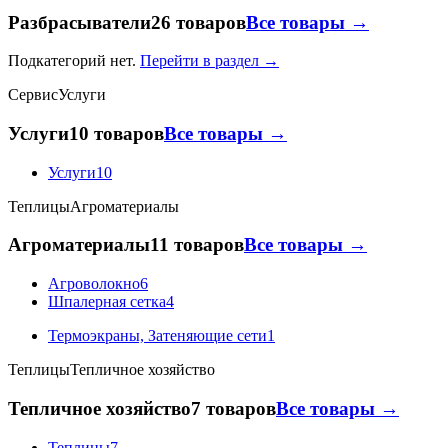
Разбрасыватели
26 товаров
Все товары →
Подкатегорий нет.
Перейти в раздел →
Сервис
Услуги
Услуги
10 товаров
Все товары →
Услуги
10
Теплицы
Агроматериалы
Агроматериалы
11 товаров
Все товары →
Агроволокно
6
Шпалерная сетка
4
Термоэкраны, Затеняющие сети
1
Теплицы
Тепличное хозяйство
Тепличное хозяйство
7 товаров
Все товары →
Теплицы
7