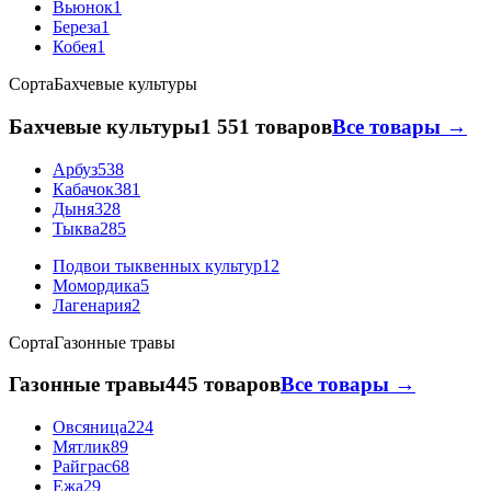
Вьюнок
1
Береза
1
Кобея
1
Сорта
Бахчевые культуры
Бахчевые культуры
1 551 товаров
Все товары →
Арбуз
538
Кабачок
381
Дыня
328
Тыква
285
Подвои тыквенных культур
12
Момордика
5
Лагенария
2
Сорта
Газонные травы
Газонные травы
445 товаров
Все товары →
Овсяница
224
Мятлик
89
Райграс
68
Ежа
29