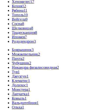
Хеномелес
17
Кохия
12
Рябина
11
Тополь
10
Вейгела
9
Сосна
8
Шелковица
8
Традесканция
8
Ипомея
7
Рододендрон
3
Боярышник
3
Можжевельник
2
Пихта
2
Чубушник
2
Никандра физалисовидная
2
Туя
1
Джузгун
1
Клематис
1
Долихос
1
Монстера
1
Лапчатка
1
Ковыль
1
Вальдштейния
1
Ольха
1