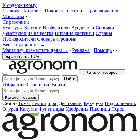
К содержимому
Главная
·
Каталог
·
Новости
·
Статьи
·
Производители
·
Магазины
·
Справочник
Культуры
Болезни
Возбудители
Вредители
Сорняки
Действующие вещества
Питание растений
Страны
Производители
Словарь агронома
Весь справочник →
Магазину: разместить цены →
·
Реклама
·
Помощь
·
·
Украина
/
ru
/
EUR
Каталог товаров
Найти
Избранное
Сравнение
Войти
Каталог товаров
Сезон
·
Томат
Гербициды, Десиканты
Кукуруза
Подсолнечник
Огурец
Капуста
Фунгициды
Удобрения
Пшеница
Перец