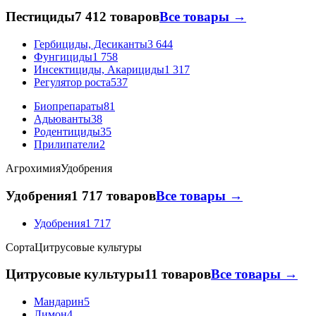
Пестициды
7 412 товаров
Все товары →
Гербициды, Десиканты
3 644
Фунгициды
1 758
Инсектициды, Акарициды
1 317
Регулятор роста
537
Биопрепараты
81
Адьюванты
38
Родентициды
35
Прилипатели
2
Агрохимия
Удобрения
Удобрения
1 717 товаров
Все товары →
Удобрения
1 717
Сорта
Цитрусовые культуры
Цитрусовые культуры
11 товаров
Все товары →
Мандарин
5
Лимон
4