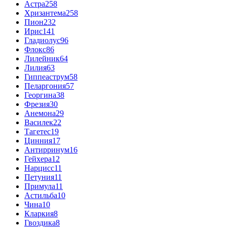
Астра
258
Хризантема
258
Пион
232
Ирис
141
Гладиолус
96
Флокс
86
Лилейник
64
Лилия
63
Гиппеаструм
58
Пеларгония
57
Георгина
38
Фрезия
30
Анемона
29
Василек
22
Тагетес
19
Цинния
17
Антирринум
16
Гейхера
12
Нарцисс
11
Петуния
11
Примула
11
Астильба
10
Чина
10
Кларкия
8
Гвоздика
8