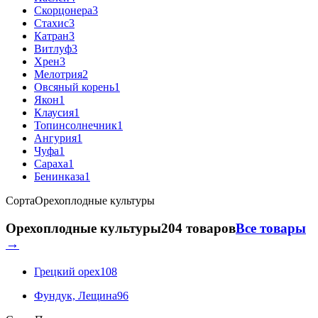
Скорцонера
3
Стахис
3
Катран
3
Витлуф
3
Хрен
3
Мелотрия
2
Овсяный корень
1
Якон
1
Клаусия
1
Топинсолнечник
1
Ангурия
1
Чуфа
1
Сараха
1
Бенинказа
1
Сорта
Орехоплодные культуры
Орехоплодные культуры
204 товаров
Все товары
→
Грецкий орех
108
Фундук, Лещина
96