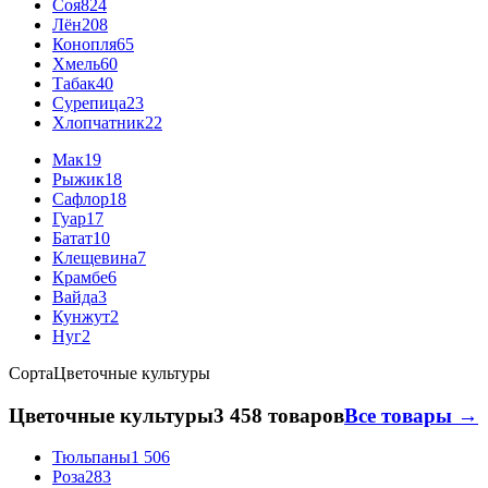
Соя
824
Лён
208
Конопля
65
Хмель
60
Табак
40
Сурепица
23
Хлопчатник
22
Мак
19
Рыжик
18
Сафлор
18
Гуар
17
Батат
10
Клещевина
7
Крамбе
6
Вайда
3
Кунжут
2
Нуг
2
Сорта
Цветочные культуры
Цветочные культуры
3 458 товаров
Все товары →
Тюльпаны
1 506
Роза
283