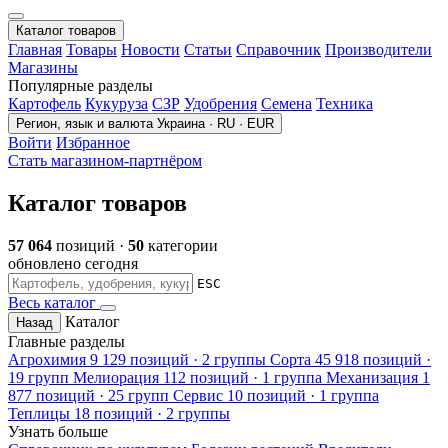
Каталог товаров
Главная
Товары
Новости
Статьи
Справочник
Производители
Магазины
Популярные разделы
Картофель
Кукуруза
СЗР
Удобрения
Семена
Техника
Регион, язык и валюта
Украина · RU · EUR
Войти
Избранное
Стать магазином-партнёром
Каталог товаров
57 064
позиций ·
50
категории
обновлено сегодня
ESC
Весь каталог
Каталог
Назад
Главные разделы
Агрохимия
9 129 позиций · 2 группы
Сорта
45 918 позиций ·
19 групп
Мелиорация
112 позиций · 1 группа
Механизация
1
877 позиций · 25 групп
Сервис
10 позиций · 1 группа
Теплицы
18 позиций · 2 группы
Узнать больше