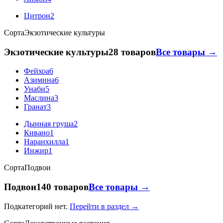
Цитрон
2
Сорта
Экзотические культуры
Экзотические культуры
28 товаров
Все товары →
Фейхоа
6
Азимина
6
Унаби
5
Маслина
3
Гранат
3
Дынная груша
2
Кивано
1
Наранхилла
1
Инжир
1
Сорта
Подвои
Подвои
140 товаров
Все товары →
Подкатегорий нет.
Перейти в раздел →