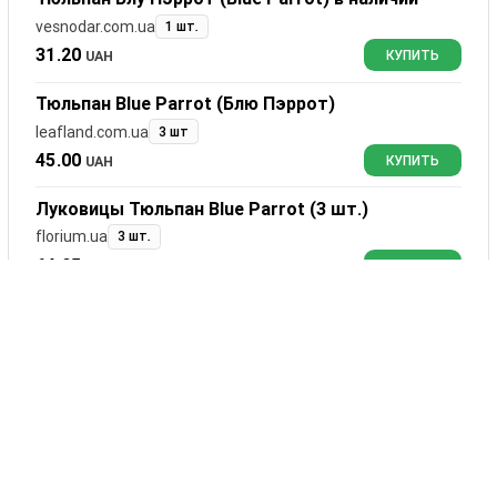
vesnodar.com.ua
1 шт.
31.20
UAH
КУПИТЬ
Тюльпан Blue Parrot (Блю Пэррот)
leafland.com.ua
3 шт
45.00
UAH
КУПИТЬ
Луковицы Тюльпан Blue Parrot (3 шт.)
florium.ua
3 шт.
64.95
UAH
КУПИТЬ
Тюльпан Blue Parrot (луковиці) 3 шт.
agrosvit-sad.com.ua
3 шт.
96.00
UAH
КУПИТЬ
Тюльпан Blue Parrot (луковиці) 3 шт.
saduua.com.ua
3 шт.
106.00
UAH
КУПИТЬ