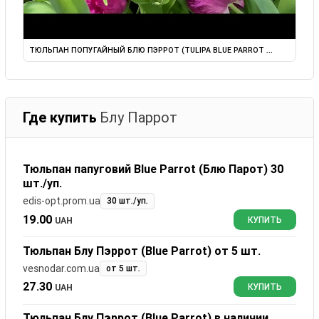
ТЮЛЬПАН ПОПУГАЙНЫЙ БЛЮ ПЭРРОТ (TULIPA BLUE PARROT ...
Где купить
Блу Паррот
Тюльпан папуговий Blue Parrot (Блю Парот) 30
шт./уп.
edis-opt.prom.ua
30 шт./уп.
19.00
UAH
КУПИТЬ
Тюльпан Блу Пэррот (Blue Parrot) от 5 шт.
vesnodar.com.ua
от 5 шт.
27.30
UAH
КУПИТЬ
Тюльпан Блу Пэррот (Blue Parrot) в наличии