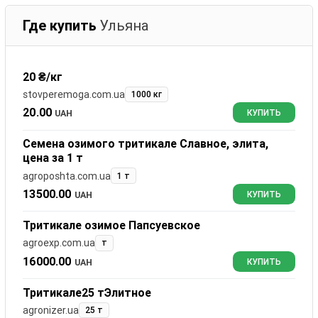
Где купить
Ульяна
20 ₴/кг
stovperemoga.com.ua
1000 кг
20.00
UAH
КУПИТЬ
Семена озимого тритикале Славное, элита,
цена за 1 т
agroposhta.com.ua
1 т
13500.00
UAH
КУПИТЬ
Тритикале озимое Папсуевское
agroexp.com.ua
т
16000.00
UAH
КУПИТЬ
Тритикале25 тЭлитное
agronizer.ua
25 т