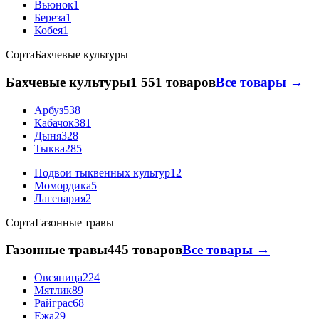
Вьюнок
1
Береза
1
Кобея
1
Сорта
Бахчевые культуры
Бахчевые культуры
1 551 товаров
Все товары →
Арбуз
538
Кабачок
381
Дыня
328
Тыква
285
Подвои тыквенных культур
12
Момордика
5
Лагенария
2
Сорта
Газонные травы
Газонные травы
445 товаров
Все товары →
Овсяница
224
Мятлик
89
Райграс
68
Ежа
29