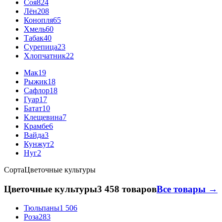
Соя
824
Лён
208
Конопля
65
Хмель
60
Табак
40
Сурепица
23
Хлопчатник
22
Мак
19
Рыжик
18
Сафлор
18
Гуар
17
Батат
10
Клещевина
7
Крамбе
6
Вайда
3
Кунжут
2
Нуг
2
Сорта
Цветочные культуры
Цветочные культуры
3 458 товаров
Все товары →
Тюльпаны
1 506
Роза
283