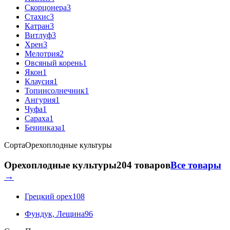
Скорцонера
3
Стахис
3
Катран
3
Витлуф
3
Хрен
3
Мелотрия
2
Овсяный корень
1
Якон
1
Клаусия
1
Топинсолнечник
1
Ангурия
1
Чуфа
1
Сараха
1
Бенинказа
1
Сорта
Орехоплодные культуры
Орехоплодные культуры
204 товаров
Все товары
→
Грецкий орех
108
Фундук, Лещина
96