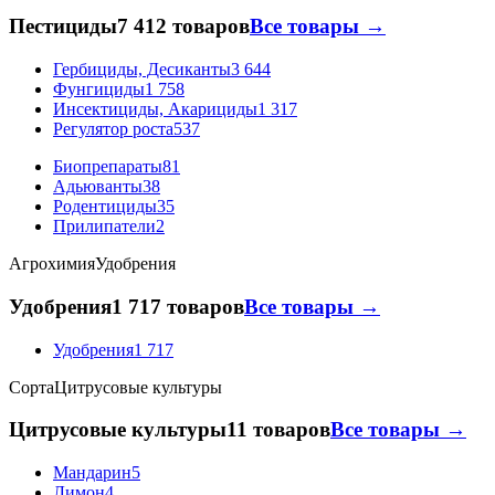
Пестициды
7 412 товаров
Все товары →
Гербициды, Десиканты
3 644
Фунгициды
1 758
Инсектициды, Акарициды
1 317
Регулятор роста
537
Биопрепараты
81
Адьюванты
38
Родентициды
35
Прилипатели
2
Агрохимия
Удобрения
Удобрения
1 717 товаров
Все товары →
Удобрения
1 717
Сорта
Цитрусовые культуры
Цитрусовые культуры
11 товаров
Все товары →
Мандарин
5
Лимон
4