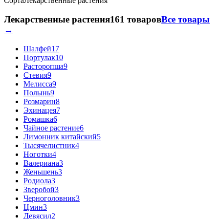
Сорта
Лекарственные растения
Лекарственные растения
161 товаров
Все товары
→
Шалфей
17
Портулак
10
Расторопша
9
Стевия
9
Мелисса
9
Полынь
9
Розмарин
8
Эхинацея
7
Ромашка
6
Чайное растение
6
Лимонник китайский
5
Тысячелистник
4
Ноготки
4
Валериана
3
Женьшень
3
Родиола
3
Зверобой
3
Черноголовник
3
Цмин
3
Девясил
2