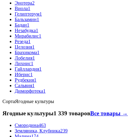
Энотера
2
Виола
1
Гелиптерум
1
Бальзамин
1
Бадан
1
Незабудка
1
Мирабилис
1
Резеда
1
Целозия
1
Брахикома
1
Лобелия
1
Лихнис
1
Гайллардия
1
Иберис
1
Рудбекия
1
Сальвия
1
Диморфотека
1
Сорта
Ягодные культуры
Ягодные культуры
1 339 товаров
Все товары →
Смородина
463
Земляника, Клубника
239
Малина
174