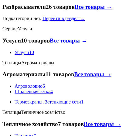
Разбрасыватели
26 товаров
Все товары →
Подкатегорий нет.
Перейти в раздел →
Сервис
Услуги
Услуги
10 товаров
Все товары →
Услуги
10
Теплицы
Агроматериалы
Агроматериалы
11 товаров
Все товары →
Агроволокно
6
Шпалерная сетка
4
Термоэкраны, Затеняющие сети
1
Теплицы
Тепличное хозяйство
Тепличное хозяйство
7 товаров
Все товары →
Теплицы
7