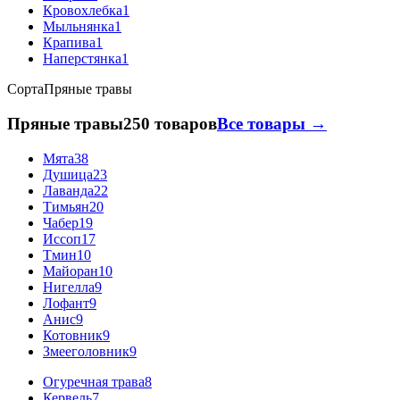
Кровохлебка
1
Мыльнянка
1
Крапива
1
Наперстянка
1
Сорта
Пряные травы
Пряные травы
250 товаров
Все товары →
Мята
38
Душица
23
Лаванда
22
Тимьян
20
Чабер
19
Иссоп
17
Тмин
10
Майоран
10
Нигелла
9
Лофант
9
Анис
9
Котовник
9
Змееголовник
9
Огуречная трава
8
Кервель
7