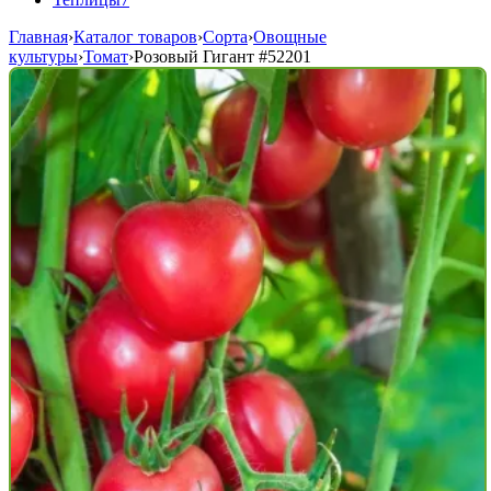
Главная
›
Каталог товаров
›
Сорта
›
Овощные
культуры
›
Томат
›
Розовый Гигант
#52201