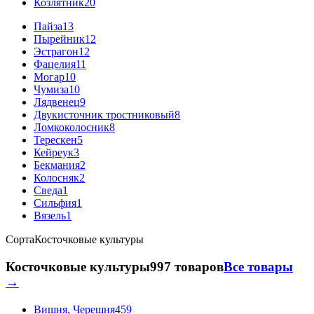
Козлятник
20
Пайза
13
Пырейник
12
Эстрагон
12
Фацелия
11
Могар
10
Чумиза
10
Лядвенец
9
Двукисточник тростниковый
8
Ломкоколосник
8
Терескен
5
Кейреук
3
Бекмания
2
Колосняк
2
Сведа
1
Сильфия
1
Вязель
1
Сорта
Косточковые культуры
Косточковые культуры
997 товаров
Все товары
→
Вишня, Черешня
459