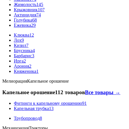
Жимолость
145
Крыжовник
107
Актинидия
74
Голубика
68
Ежевика
29
Клюква
12
Лох
9
Кизил
7
Брусника
4
Барбарис
3
Ирга
2
Арония
2
Княженика
1
Мелиорация
Капельное орошение
Капельное орошение
112 товаров
Все товары →
Фитинги к капельному орошению
91
Капельная трубка
13
Трубопровод
8
Механизация
Тракторы