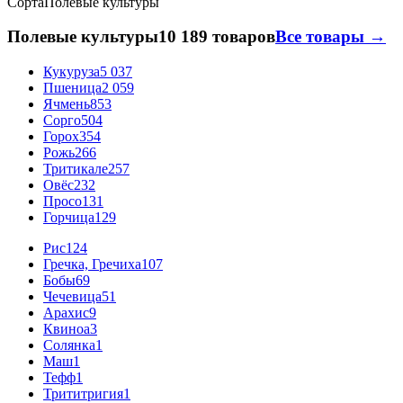
Сорта
Полевые культуры
Полевые культуры
10 189 товаров
Все товары →
Кукуруза
5 037
Пшеница
2 059
Ячмень
853
Сорго
504
Горох
354
Рожь
266
Тритикале
257
Овёс
232
Просо
131
Горчица
129
Рис
124
Гречка, Гречиха
107
Бобы
69
Чечевица
51
Арахис
9
Квиноа
3
Солянка
1
Маш
1
Тефф
1
Трититригия
1