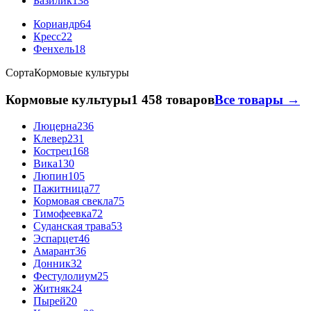
Базилик
138
Кориандр
64
Кресс
22
Фенхель
18
Сорта
Кормовые культуры
Кормовые культуры
1 458 товаров
Все товары →
Люцерна
236
Клевер
231
Кострец
168
Вика
130
Люпин
105
Пажитница
77
Кормовая свекла
75
Тимофеевка
72
Суданская трава
53
Эспарцет
46
Амарант
36
Донник
32
Фестулолиум
25
Житняк
24
Пырей
20