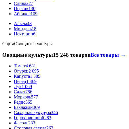
Слива
227
Персик
130
Абрикос
109
Алыча
48
Миндаль
18
Нектарин
6
Сорта
Овощные культуры
Овощные культуры
15 248 товаров
Все товары →
Томат
4 681
Огурец
2 095
Капуста
1 585
Перец
1 469
Лук
1 069
Салат
786
Морковь
577
Редис
565
Баклажан
369
Сахарная кукуруза
346
Горох овощной
283
Фасоль
283
Столовая свекла
263