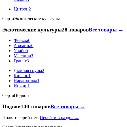
Цитрон
2
Сорта
Экзотические культуры
Экзотические культуры
28 товаров
Все товары →
Фейхоа
6
Азимина
6
Унаби
5
Маслина
3
Гранат
3
Дынная груша
2
Кивано
1
Наранхилла
1
Инжир
1
Сорта
Подвои
Подвои
140 товаров
Все товары →
Подкатегорий нет.
Перейти в раздел →