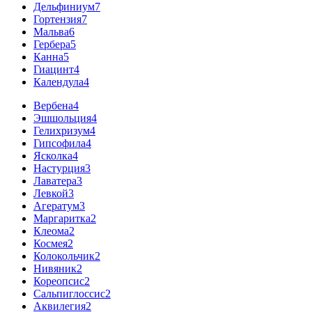
Дельфиниум
7
Гортензия
7
Мальва
6
Гербера
5
Канна
5
Гиацинт
4
Календула
4
Вербена
4
Эшшольция
4
Гелихризум
4
Гипсофила
4
Ясколка
4
Настурция
3
Лаватера
3
Левкой
3
Агератум
3
Маргаритка
2
Клеома
2
Космея
2
Колокольчик
2
Нивяник
2
Кореопсис
2
Сальпиглоссис
2
Аквилегия
2