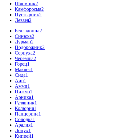
Шлемник
2
Камфоросма
2
Пустырник
2
Левзея
2
Белладонна
2
Синюха
2
Дурман
2
Подорожник
2
Серпуха
2
Черемша
2
Горец
1
Маклея
1
Сида
1
Аир
1
Амми
1
Пижма
1
Арника
1
Гулявник
1
Колюрия
1
Панцерина
1
Солодка
1
Аралия
1
Лопух
1
Кипрей
1