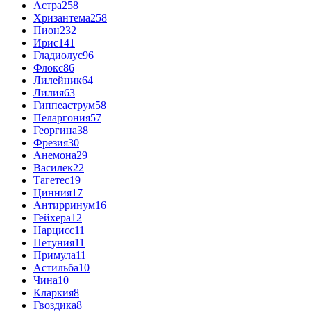
Астра
258
Хризантема
258
Пион
232
Ирис
141
Гладиолус
96
Флокс
86
Лилейник
64
Лилия
63
Гиппеаструм
58
Пеларгония
57
Георгина
38
Фрезия
30
Анемона
29
Василек
22
Тагетес
19
Цинния
17
Антирринум
16
Гейхера
12
Нарцисс
11
Петуния
11
Примула
11
Астильба
10
Чина
10
Кларкия
8
Гвоздика
8