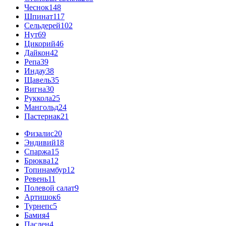
Чеснок
148
Шпинат
117
Сельдерей
102
Нут
69
Цикорий
46
Дайкон
42
Репа
39
Индау
38
Щавель
35
Вигна
30
Руккола
25
Мангольд
24
Пастернак
21
Физалис
20
Эндивий
18
Спаржа
15
Брюква
12
Топинамбур
12
Ревень
11
Полевой салат
9
Артишок
6
Турнепс
5
Бамия
4
Паслен
4