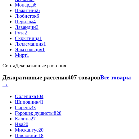
Монарда
6
Пажитник
6
Любисток
6
Перилла
4
Лавандин
3
Рута
2
Скрытница
1
Ляллеманция
1
Эльсгольция
1
Мирт
1
Сорта
Декоративные растения
Декоративные растения
407 товаров
Все товары
→
Облепиха
104
Шиповник
41
Сирень
33
Горошек душистый
28
Калина
27
Ива
20
Мискантус
20
Павловния
18