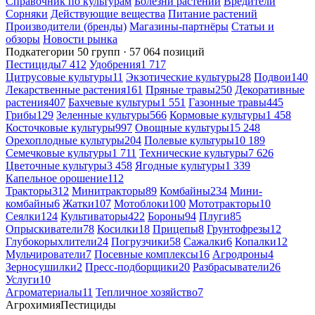
Справочник по культурам
Болезни растений
Вредители
Сорняки
Действующие вещества
Питание растений
Производители (бренды)
Магазины-партнёры
Статьи и
обзоры
Новости рынка
Подкатегории
50 групп · 57 064 позиций
Пестициды
7 412
Удобрения
1 717
Цитрусовые культуры
11
Экзотические культуры
28
Подвои
140
Лекарственные растения
161
Пряные травы
250
Декоративные
растения
407
Бахчевые культуры
1 551
Газонные травы
445
Грибы
129
Зеленные культуры
566
Кормовые культуры
1 458
Косточковые культуры
997
Овощные культуры
15 248
Орехоплодные культуры
204
Полевые культуры
10 189
Семечковые культуры
1 711
Технические культуры
7 626
Цветочные культуры
3 458
Ягодные культуры
1 339
Капельное орошение
112
Тракторы
312
Минитракторы
89
Комбайны
234
Мини-
комбайны
6
Жатки
107
Мотоблоки
100
Мототракторы
10
Сеялки
124
Культиваторы
422
Бороны
94
Плуги
85
Опрыскиватели
78
Косилки
18
Прицепы
8
Грунтофрезы
12
Глубокорыхлители
24
Погрузчики
58
Сажалки
6
Копалки
12
Мульчирователи
7
Посевные комплексы
16
Агродроны
4
Зерносушилки
2
Пресс-подборщики
20
Разбрасыватели
26
Услуги
10
Агроматериалы
11
Тепличное хозяйство
7
Агрохимия
Пестициды