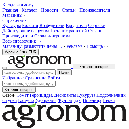
К содержимому
Главная
·
Каталог
·
Новости
·
Статьи
·
Производители
·
Магазины
·
Справочник
Культуры
Болезни
Возбудители
Вредители
Сорняки
Действующие вещества
Питание растений
Страны
Производители
Словарь агронома
Весь справочник →
Магазину: разместить цены →
·
Реклама
·
Помощь
·
·
Украина
/
ru
/
EUR
Каталог товаров
Найти
Избранное
Сравнение
Войти
Каталог товаров
Сезон
·
Томат
Гербициды, Десиканты
Кукуруза
Подсолнечник
Огурец
Капуста
Удобрения
Фунгициды
Пшеница
Перец