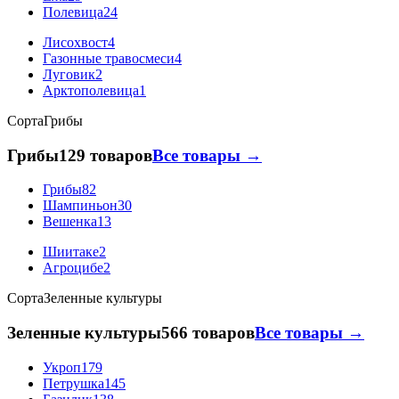
Полевица
24
Лисохвост
4
Газонные травосмеси
4
Луговик
2
Арктополевица
1
Сорта
Грибы
Грибы
129 товаров
Все товары →
Грибы
82
Шампиньон
30
Вешенка
13
Шиитаке
2
Агроцибе
2
Сорта
Зеленные культуры
Зеленные культуры
566 товаров
Все товары →
Укроп
179
Петрушка
145