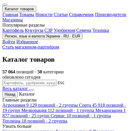
Каталог товаров
Главная
Товары
Новости
Статьи
Справочник
Производители
Магазины
Популярные разделы
Картофель
Кукуруза
СЗР
Удобрения
Семена
Техника
Регион, язык и валюта
Украина · RU · EUR
Войти
Избранное
Стать магазином-партнёром
Каталог товаров
57 064
позиций ·
50
категории
обновлено сегодня
ESC
Весь каталог
Каталог
Назад
Главные разделы
Агрохимия
9 129 позиций · 2 группы
Сорта
45 918 позиций ·
19 групп
Мелиорация
112 позиций · 1 группа
Механизация
1
877 позиций · 25 групп
Сервис
10 позиций · 1 группа
Теплицы
18 позиций · 2 группы
Узнать больше