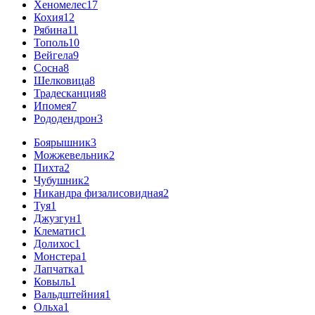
Хеномелес
17
Кохия
12
Рябина
11
Тополь
10
Вейгела
9
Сосна
8
Шелковица
8
Традесканция
8
Ипомея
7
Рододендрон
3
Боярышник
3
Можжевельник
2
Пихта
2
Чубушник
2
Никандра физалисовидная
2
Туя
1
Джузгун
1
Клематис
1
Долихос
1
Монстера
1
Лапчатка
1
Ковыль
1
Вальдштейния
1
Ольха
1