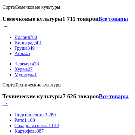
Сорта
Семечковые культуры
Семечковые культуры
1 711 товаров
Все товары
→
Яблоня
760
Виноград
501
Груша
349
Айва
45
Черемуха
28
Хурма
27
Мушмула
1
Сорта
Технические культуры
Технические культуры
7 626 товаров
Все товары
→
Подсолнечник
3 280
Рапс
1 103
Сахарная свекла
1 012
Картофель
887