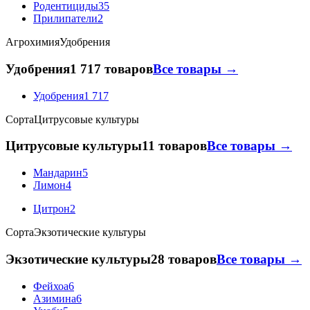
Родентициды
35
Прилипатели
2
Агрохимия
Удобрения
Удобрения
1 717 товаров
Все товары →
Удобрения
1 717
Сорта
Цитрусовые культуры
Цитрусовые культуры
11 товаров
Все товары →
Мандарин
5
Лимон
4
Цитрон
2
Сорта
Экзотические культуры
Экзотические культуры
28 товаров
Все товары →
Фейхоа
6
Азимина
6