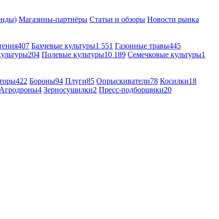
енды)
Магазины-партнёры
Статьи и обзоры
Новости рынка
тения
407
Бахчевые культуры
1 551
Газонные травы
445
культуры
204
Полевые культуры
10 189
Семечковые культуры
1
торы
422
Бороны
94
Плуги
85
Опрыскиватели
78
Косилки
18
Агродроны
4
Зерносушилки
2
Пресс-подборщики
20