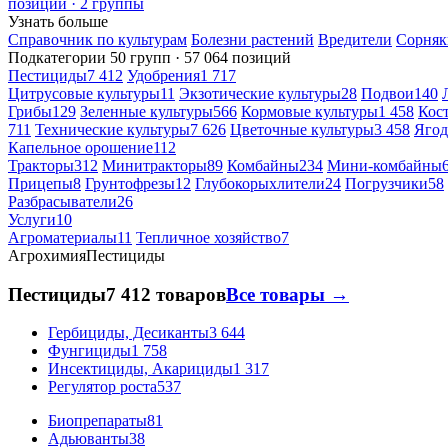
позиций · 2 группы
Узнать больше
Справочник по культурам
Болезни растений
Вредители
Сорняк
Подкатегории
50 групп · 57 064 позиций
Пестициды
7 412
Удобрения
1 717
Цитрусовые культуры
11
Экзотические культуры
28
Подвои
140
Грибы
129
Зеленные культуры
566
Кормовые культуры
1 458
Кос
711
Технические культуры
7 626
Цветочные культуры
3 458
Ягод
Капельное орошение
112
Тракторы
312
Минитракторы
89
Комбайны
234
Мини-комбайны
Прицепы
8
Грунтофрезы
12
Глубокорыхлители
24
Погрузчики
58
Разбрасыватели
26
Услуги
10
Агроматериалы
11
Тепличное хозяйство
7
Агрохимия
Пестициды
Пестициды
7 412 товаров
Все товары →
Гербициды, Десиканты
3 644
Фунгициды
1 758
Инсектициды, Акарициды
1 317
Регулятор роста
537
Биопрепараты
81
Адьюванты
38