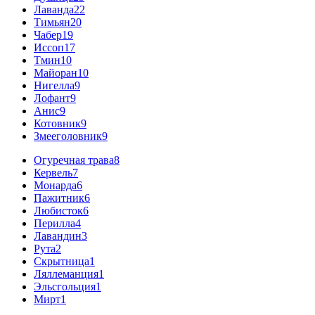
Лаванда
22
Тимьян
20
Чабер
19
Иссоп
17
Тмин
10
Майоран
10
Нигелла
9
Лофант
9
Анис
9
Котовник
9
Змееголовник
9
Огуречная трава
8
Кервель
7
Монарда
6
Пажитник
6
Любисток
6
Перилла
4
Лавандин
3
Рута
2
Скрытница
1
Ляллеманция
1
Эльсгольция
1
Мирт
1