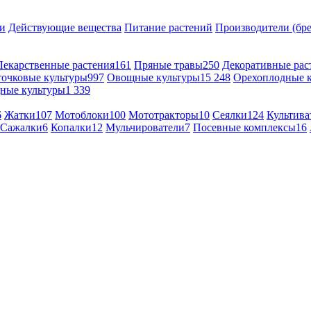
и
Действующие вещества
Питание растений
Производители (бр
Лекарственные растения
161
Пряные травы
250
Декоративные рас
точковые культуры
997
Овощные культуры
15 248
Орехоплодные 
ные культуры
1 339
6
Жатки
107
Мотоблоки
100
Мототракторы
10
Сеялки
124
Культива
Сажалки
6
Копалки
12
Мульчирователи
7
Посевные комплексы
16