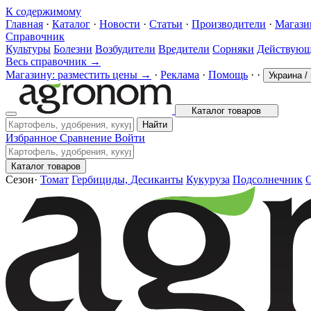
К содержимому
Главная
·
Каталог
·
Новости
·
Статьи
·
Производители
·
Магаз
Справочник
Культуры
Болезни
Возбудители
Вредители
Сорняки
Действующ
Весь справочник →
Магазину: разместить цены →
·
Реклама
·
Помощь
·
·
Украина
/
Каталог товаров
Найти
Избранное
Сравнение
Войти
Каталог товаров
Сезон
·
Томат
Гербициды, Десиканты
Кукуруза
Подсолнечник