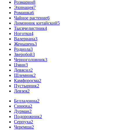
Розмарин
8
Эхинацея
7
Ромашка
6
Чайное растение
6
Лимонник китайский
5
Тысячелистник
4
Ноготки
4
Валериана
3
Женьшень
3
Родиола
3
Зверобой
3
Черноголовник
3
Цмин
3
Девясил
2
Шлемник
2
Камфоросма
2
Пустырник
2
Левзея
2
Белладонна
2
Синюха
2
Дурман
2
Подорожник
2
Серпуха
2
Черемша
2