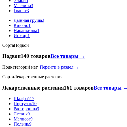
Унаби
5
Маслина
3
Гранат
3
Дынная груша
2
Кивано
1
Наранхилла
1
Инжир
1
Сорта
Подвои
Подвои
140 товаров
Все товары →
Подкатегорий нет.
Перейти в раздел →
Сорта
Лекарственные растения
Лекарственные растения
161 товаров
Все товары 
Шалфей
17
Портулак
10
Расторопша
9
Стевия
9
Мелисса
9
Полынь
9