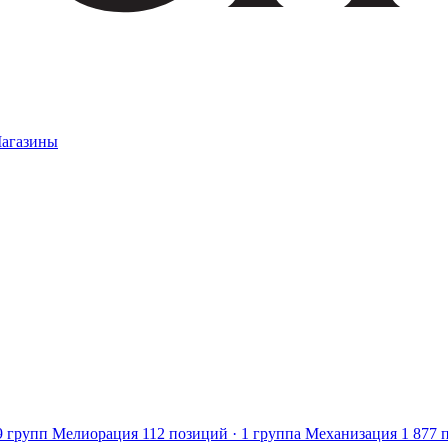
агазины
9 групп
Мелиорация
112 позиций · 1 группа
Механизация
1 877 