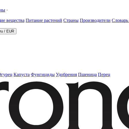
ины
·
ие вещества
Питание растений
Страны
Производители
Словарь
ru
/
EUR
Огурец
Капуста
Фунгициды
Удобрения
Пшеница
Перец