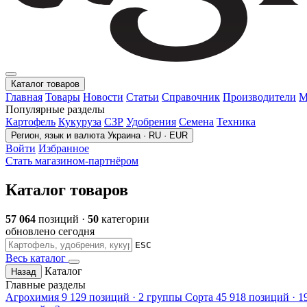
Каталог товаров
Главная
Товары
Новости
Статьи
Справочник
Производители
М
Популярные разделы
Картофель
Кукуруза
СЗР
Удобрения
Семена
Техника
Регион, язык и валюта
Украина · RU · EUR
Войти
Избранное
Стать магазином-партнёром
Каталог товаров
57 064
позиций ·
50
категории
обновлено сегодня
ESC
Весь каталог
Каталог
Назад
Главные разделы
Агрохимия
9 129 позиций · 2 группы
Сорта
45 918 позиций · 1