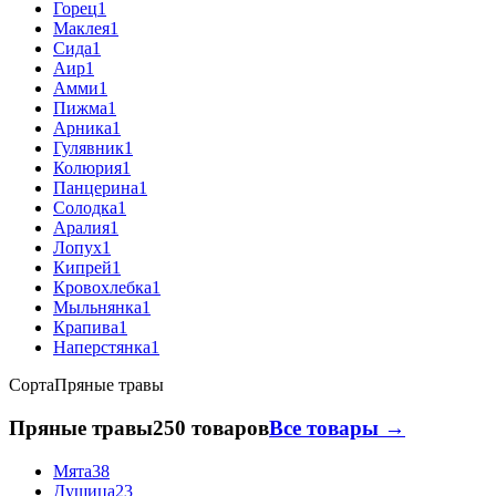
Горец
1
Маклея
1
Сида
1
Аир
1
Амми
1
Пижма
1
Арника
1
Гулявник
1
Колюрия
1
Панцерина
1
Солодка
1
Аралия
1
Лопух
1
Кипрей
1
Кровохлебка
1
Мыльнянка
1
Крапива
1
Наперстянка
1
Сорта
Пряные травы
Пряные травы
250 товаров
Все товары →
Мята
38
Душица
23