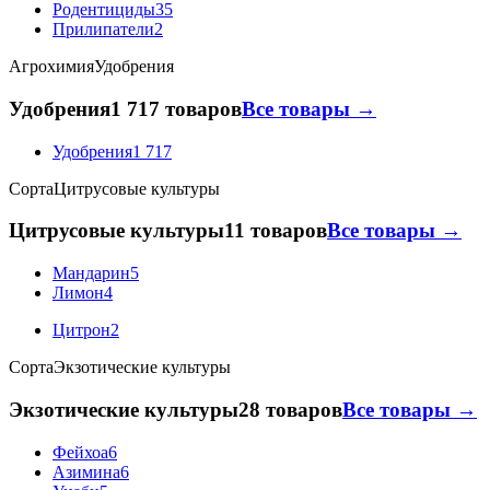
Родентициды
35
Прилипатели
2
Агрохимия
Удобрения
Удобрения
1 717 товаров
Все товары →
Удобрения
1 717
Сорта
Цитрусовые культуры
Цитрусовые культуры
11 товаров
Все товары →
Мандарин
5
Лимон
4
Цитрон
2
Сорта
Экзотические культуры
Экзотические культуры
28 товаров
Все товары →
Фейхоа
6
Азимина
6