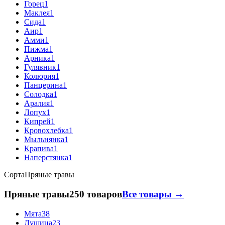
Горец
1
Маклея
1
Сида
1
Аир
1
Амми
1
Пижма
1
Арника
1
Гулявник
1
Колюрия
1
Панцерина
1
Солодка
1
Аралия
1
Лопух
1
Кипрей
1
Кровохлебка
1
Мыльнянка
1
Крапива
1
Наперстянка
1
Сорта
Пряные травы
Пряные травы
250 товаров
Все товары →
Мята
38
Душица
23