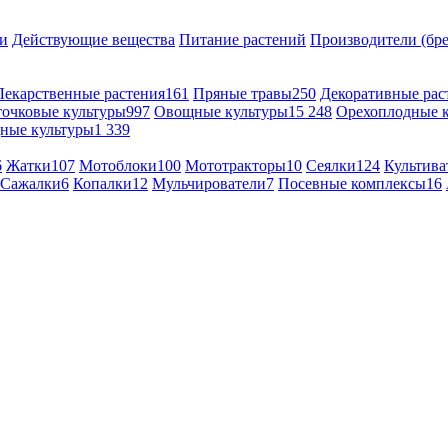
и
Действующие вещества
Питание растений
Производители (бр
Лекарственные растения
161
Пряные травы
250
Декоративные рас
точковые культуры
997
Овощные культуры
15 248
Орехоплодные 
ные культуры
1 339
6
Жатки
107
Мотоблоки
100
Мототракторы
10
Сеялки
124
Культива
Сажалки
6
Копалки
12
Мульчирователи
7
Посевные комплексы
16