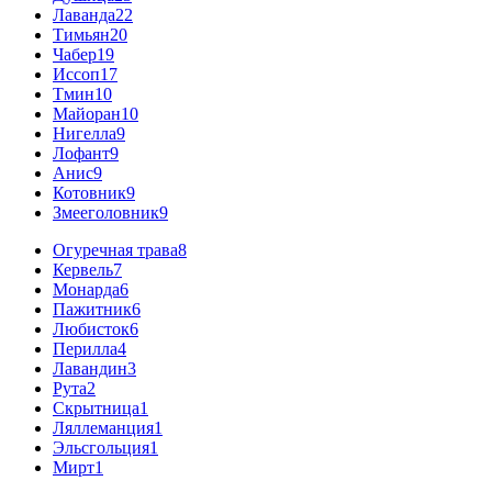
Лаванда
22
Тимьян
20
Чабер
19
Иссоп
17
Тмин
10
Майоран
10
Нигелла
9
Лофант
9
Анис
9
Котовник
9
Змееголовник
9
Огуречная трава
8
Кервель
7
Монарда
6
Пажитник
6
Любисток
6
Перилла
4
Лавандин
3
Рута
2
Скрытница
1
Ляллеманция
1
Эльсгольция
1
Мирт
1