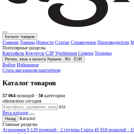
Каталог товаров
Главная
Товары
Новости
Статьи
Справочник
Производители
М
Популярные разделы
Картофель
Кукуруза
СЗР
Удобрения
Семена
Техника
Регион, язык и валюта
Украина · RU · EUR
Войти
Избранное
Стать магазином-партнёром
Каталог товаров
57 064
позиций ·
50
категории
обновлено сегодня
ESC
Весь каталог
Каталог
Назад
Главные разделы
Агрохимия
9 129 позиций · 2 группы
Сорта
45 918 позиций · 1