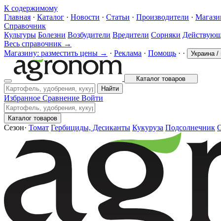
К содержимому
Главная
·
Каталог
·
Новости
·
Статьи
·
Производители
·
Магаз
Справочник
Культуры
Болезни
Возбудители
Вредители
Сорняки
Действующ
Весь справочник →
Магазину: разместить цены →
·
Реклама
·
Помощь
·
·
Украина
/
Каталог товаров
Найти
Избранное
Сравнение
Войти
Каталог товаров
Сезон
·
Томат
Гербициды, Десиканты
Кукуруза
Подсолнечник