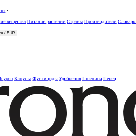
ины
·
ие вещества
Питание растений
Страны
Производители
Словарь
ru
/
EUR
Огурец
Капуста
Фунгициды
Удобрения
Пшеница
Перец