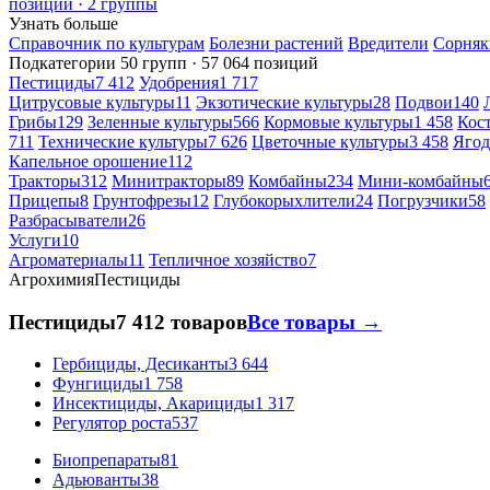
позиций · 2 группы
Узнать больше
Справочник по культурам
Болезни растений
Вредители
Сорняк
Подкатегории
50 групп · 57 064 позиций
Пестициды
7 412
Удобрения
1 717
Цитрусовые культуры
11
Экзотические культуры
28
Подвои
140
Грибы
129
Зеленные культуры
566
Кормовые культуры
1 458
Кос
711
Технические культуры
7 626
Цветочные культуры
3 458
Ягод
Капельное орошение
112
Тракторы
312
Минитракторы
89
Комбайны
234
Мини-комбайны
Прицепы
8
Грунтофрезы
12
Глубокорыхлители
24
Погрузчики
58
Разбрасыватели
26
Услуги
10
Агроматериалы
11
Тепличное хозяйство
7
Агрохимия
Пестициды
Пестициды
7 412 товаров
Все товары →
Гербициды, Десиканты
3 644
Фунгициды
1 758
Инсектициды, Акарициды
1 317
Регулятор роста
537
Биопрепараты
81
Адьюванты
38