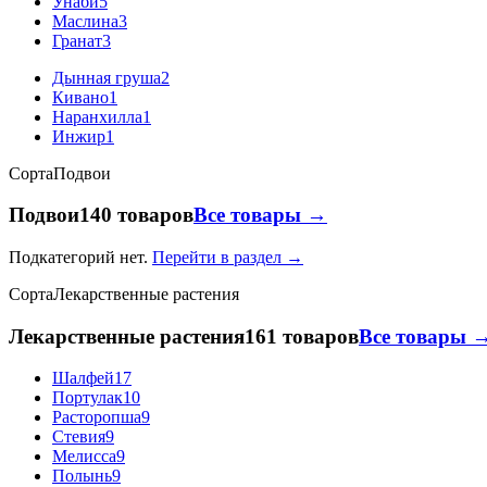
Унаби
5
Маслина
3
Гранат
3
Дынная груша
2
Кивано
1
Наранхилла
1
Инжир
1
Сорта
Подвои
Подвои
140 товаров
Все товары →
Подкатегорий нет.
Перейти в раздел →
Сорта
Лекарственные растения
Лекарственные растения
161 товаров
Все товары 
Шалфей
17
Портулак
10
Расторопша
9
Стевия
9
Мелисса
9
Полынь
9