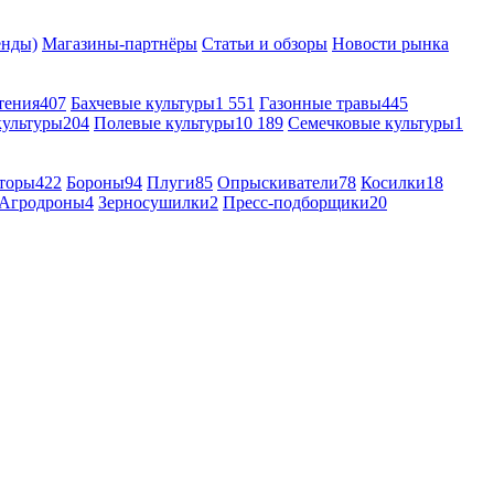
енды)
Магазины-партнёры
Статьи и обзоры
Новости рынка
тения
407
Бахчевые культуры
1 551
Газонные травы
445
культуры
204
Полевые культуры
10 189
Семечковые культуры
1
торы
422
Бороны
94
Плуги
85
Опрыскиватели
78
Косилки
18
Агродроны
4
Зерносушилки
2
Пресс-подборщики
20