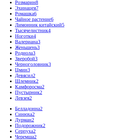
Розмарин
8
Эхинацея
7
Ромашка
6
Чайное растение
6
Лимонник китайский
5
Тысячелистник
4
Ноготки
4
Валериана
3
Женьшень
3
Родиола
3
Зверобой
3
Черноголовник
3
Цмин
3
Девясил
2
Шлемник
2
Камфоросма
2
Пустырник
2
Левзея
2
Белладонна
2
Синюха
2
Дурман
2
Подорожник
2
Серпуха
2
Черемша
2