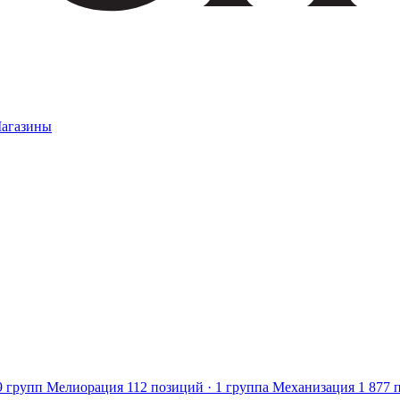
агазины
9 групп
Мелиорация
112 позиций · 1 группа
Механизация
1 877 