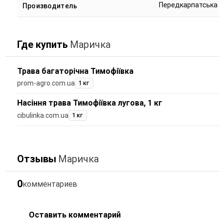
Передкарпатська
Производитель
Где купить
Маричка
Трава багаторічна Тимофіївка
prom-agro.com.ua
1 кг
Насіння трава Тимофіївка лугова, 1 кг
cibulinka.com.ua
1 кг
Отзывы
Маричка
0
комментариев
Оставить комментарий