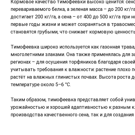
Кормовое качество тимофеевки высоко ценится: сено 
перевариваемого белка, а зеленая масса – до 200 кг/г
достигает 200 кг/га, а сена – от 400 до 500 кг/га при
первые годы жизни и может сохраняться в травосмеся
становятся грубыми, что снижает кормовую ценность
Тимофеевка широко используется как газонная трава,
многолетними злаками. Она также применялась для заг
регионах – для осушения торфяников благодаря сво
учитывать требования к влажности: растение плохо п
растёт на влажных глинистых почвах. Высота роста до
температуре около 5–6 °C.
Таким образом, тимофеевка представляет собой унив
урожайностью и хорошей адаптивностью к разным кл
производства качественного сена, так и для создани