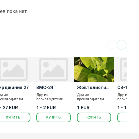
в пока нет.
ирджиния 27
ВМС-24
Жовтолистий
СВ-13
36
ругие
Другие
Другие
Другие
роизводители
производители
производители
производит
 - 27 EUR
1 - 2 EUR
1 EUR
1 - 16 EU
КУПИТЬ
КУПИТЬ
КУПИТЬ
КУПИ