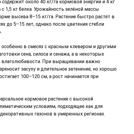
содержит около 40 кг/га кормовой энергии и 4 кг
а с 1,5 кг белка. Урожайность зелёной массы
 норме высева 8–15 кг/га. Растение быстро растёт в
х до 5–15 лет, однако после цветения стебли
.
 особенно в смесях с красным клевером и другими
отовки сена, силоса и сенажа, а в некоторых
ей влаголюбивости. При выращивании важно
ереносит засуху и длительное затенение, но хорошо
стигает 100–120 см, а рост начинается при
ерсальное кормовое растение с высокой
иматическим условиям, подходящее как для
я декоративных газонов в умеренных регионах.