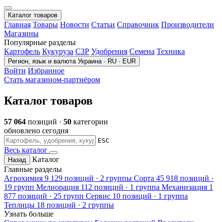
Каталог товаров
Главная
Товары
Новости
Статьи
Справочник
Производители
Магазины
Популярные разделы
Картофель
Кукуруза
СЗР
Удобрения
Семена
Техника
Регион, язык и валюта
Украина · RU · EUR
Войти
Избранное
Стать магазином-партнёром
Каталог товаров
57 064
позиций ·
50
категории
обновлено сегодня
ESC
Весь каталог
Каталог
Назад
Главные разделы
Агрохимия
9 129 позиций · 2 группы
Сорта
45 918 позиций ·
19 групп
Мелиорация
112 позиций · 1 группа
Механизация
1
877 позиций · 25 групп
Сервис
10 позиций · 1 группа
Теплицы
18 позиций · 2 группы
Узнать больше