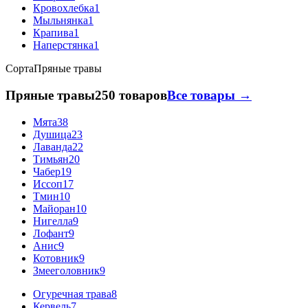
Кровохлебка
1
Мыльнянка
1
Крапива
1
Наперстянка
1
Сорта
Пряные травы
Пряные травы
250 товаров
Все товары →
Мята
38
Душица
23
Лаванда
22
Тимьян
20
Чабер
19
Иссоп
17
Тмин
10
Майоран
10
Нигелла
9
Лофант
9
Анис
9
Котовник
9
Змееголовник
9
Огуречная трава
8
Кервель
7