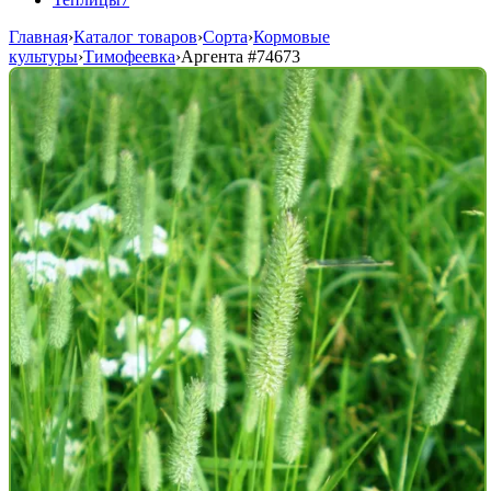
Главная
›
Каталог товаров
›
Сорта
›
Кормовые
культуры
›
Тимофеевка
›
Аргента
#74673