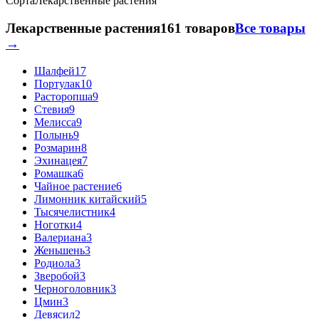
Сорта
Лекарственные растения
Лекарственные растения
161 товаров
Все товары
→
Шалфей
17
Портулак
10
Расторопша
9
Стевия
9
Мелисса
9
Полынь
9
Розмарин
8
Эхинацея
7
Ромашка
6
Чайное растение
6
Лимонник китайский
5
Тысячелистник
4
Ноготки
4
Валериана
3
Женьшень
3
Родиола
3
Зверобой
3
Черноголовник
3
Цмин
3
Девясил
2