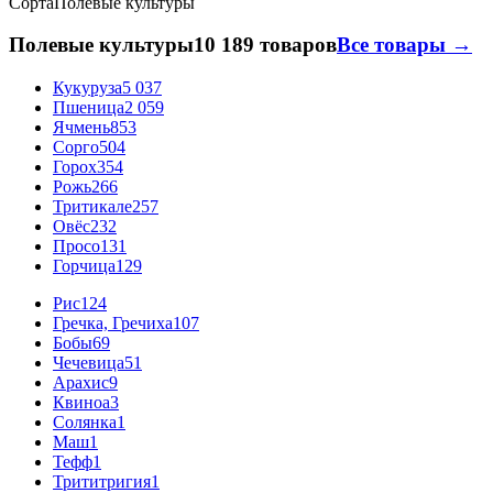
Сорта
Полевые культуры
Полевые культуры
10 189 товаров
Все товары →
Кукуруза
5 037
Пшеница
2 059
Ячмень
853
Сорго
504
Горох
354
Рожь
266
Тритикале
257
Овёс
232
Просо
131
Горчица
129
Рис
124
Гречка, Гречиха
107
Бобы
69
Чечевица
51
Арахис
9
Квиноа
3
Солянка
1
Маш
1
Тефф
1
Трититригия
1