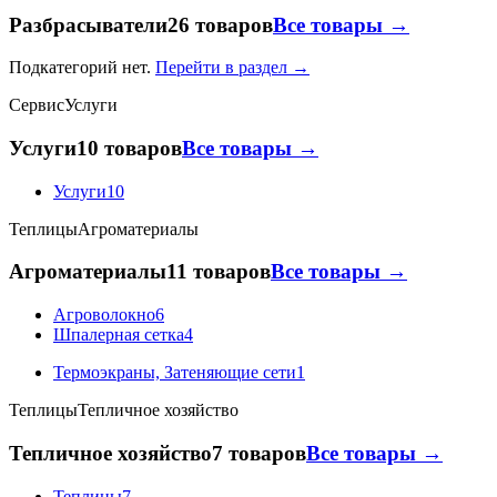
Разбрасыватели
26 товаров
Все товары →
Подкатегорий нет.
Перейти в раздел →
Сервис
Услуги
Услуги
10 товаров
Все товары →
Услуги
10
Теплицы
Агроматериалы
Агроматериалы
11 товаров
Все товары →
Агроволокно
6
Шпалерная сетка
4
Термоэкраны, Затеняющие сети
1
Теплицы
Тепличное хозяйство
Тепличное хозяйство
7 товаров
Все товары →
Теплицы
7