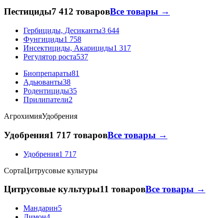
Пестициды
7 412 товаров
Все товары →
Гербициды, Десиканты
3 644
Фунгициды
1 758
Инсектициды, Акарициды
1 317
Регулятор роста
537
Биопрепараты
81
Адьюванты
38
Родентициды
35
Прилипатели
2
Агрохимия
Удобрения
Удобрения
1 717 товаров
Все товары →
Удобрения
1 717
Сорта
Цитрусовые культуры
Цитрусовые культуры
11 товаров
Все товары →
Мандарин
5
Лимон
4