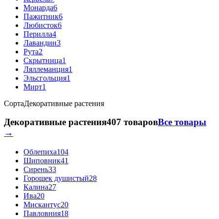
Монарда
6
Пажитник
6
Любисток
6
Перилла
4
Лавандин
3
Рута
2
Скрытница
1
Ляллеманция
1
Эльсгольция
1
Мирт
1
Сорта
Декоративные растения
Декоративные растения
407 товаров
Все товары
→
Облепиха
104
Шиповник
41
Сирень
33
Горошек душистый
28
Калина
27
Ива
20
Мискантус
20
Павловния
18