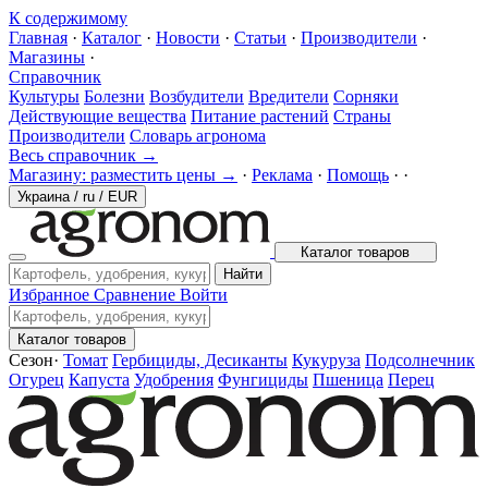
К содержимому
Главная
·
Каталог
·
Новости
·
Статьи
·
Производители
·
Магазины
·
Справочник
Культуры
Болезни
Возбудители
Вредители
Сорняки
Действующие вещества
Питание растений
Страны
Производители
Словарь агронома
Весь справочник →
Магазину: разместить цены →
·
Реклама
·
Помощь
·
·
Украина
/
ru
/
EUR
Каталог товаров
Найти
Избранное
Сравнение
Войти
Каталог товаров
Сезон
·
Томат
Гербициды, Десиканты
Кукуруза
Подсолнечник
Огурец
Капуста
Удобрения
Фунгициды
Пшеница
Перец