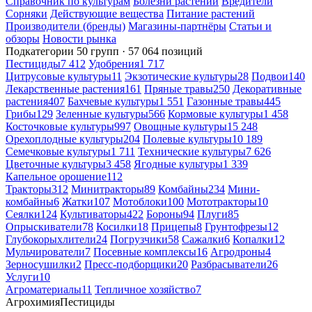
Справочник по культурам
Болезни растений
Вредители
Сорняки
Действующие вещества
Питание растений
Производители (бренды)
Магазины-партнёры
Статьи и
обзоры
Новости рынка
Подкатегории
50 групп · 57 064 позиций
Пестициды
7 412
Удобрения
1 717
Цитрусовые культуры
11
Экзотические культуры
28
Подвои
140
Лекарственные растения
161
Пряные травы
250
Декоративные
растения
407
Бахчевые культуры
1 551
Газонные травы
445
Грибы
129
Зеленные культуры
566
Кормовые культуры
1 458
Косточковые культуры
997
Овощные культуры
15 248
Орехоплодные культуры
204
Полевые культуры
10 189
Семечковые культуры
1 711
Технические культуры
7 626
Цветочные культуры
3 458
Ягодные культуры
1 339
Капельное орошение
112
Тракторы
312
Минитракторы
89
Комбайны
234
Мини-
комбайны
6
Жатки
107
Мотоблоки
100
Мототракторы
10
Сеялки
124
Культиваторы
422
Бороны
94
Плуги
85
Опрыскиватели
78
Косилки
18
Прицепы
8
Грунтофрезы
12
Глубокорыхлители
24
Погрузчики
58
Сажалки
6
Копалки
12
Мульчирователи
7
Посевные комплексы
16
Агродроны
4
Зерносушилки
2
Пресс-подборщики
20
Разбрасыватели
26
Услуги
10
Агроматериалы
11
Тепличное хозяйство
7
Агрохимия
Пестициды