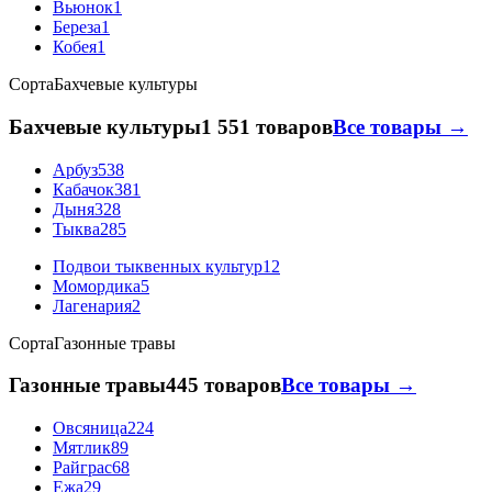
Вьюнок
1
Береза
1
Кобея
1
Сорта
Бахчевые культуры
Бахчевые культуры
1 551 товаров
Все товары →
Арбуз
538
Кабачок
381
Дыня
328
Тыква
285
Подвои тыквенных культур
12
Момордика
5
Лагенария
2
Сорта
Газонные травы
Газонные травы
445 товаров
Все товары →
Овсяница
224
Мятлик
89
Райграс
68
Ежа
29