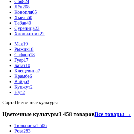
Соя
824
Лён
208
Конопля
65
Хмель
60
Табак
40
Сурепица
23
Хлопчатник
22
Мак
19
Рыжик
18
Сафлор
18
Гуар
17
Батат
10
Клещевина
7
Крамбе
6
Вайда
3
Кунжут
2
Нуг
2
Сорта
Цветочные культуры
Цветочные культуры
3 458 товаров
Все товары →
Тюльпаны
1 506
Роза
283