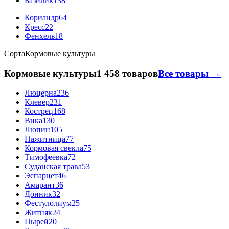
Базилик
138
Кориандр
64
Кресс
22
Фенхель
18
Сорта
Кормовые культуры
Кормовые культуры
1 458 товаров
Все товары →
Люцерна
236
Клевер
231
Кострец
168
Вика
130
Люпин
105
Пажитница
77
Кормовая свекла
75
Тимофеевка
72
Суданская трава
53
Эспарцет
46
Амарант
36
Донник
32
Фестулолиум
25
Житняк
24
Пырей
20