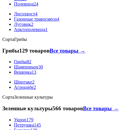
Полевица
24
Лисохвост
4
Газонные травосмеси
4
Луговик
2
Арктополевица
1
Сорта
Грибы
Грибы
129 товаров
Все товары →
Грибы
82
Шампиньон
30
Вешенка
13
Шиитаке
2
Агроцибе
2
Сорта
Зеленные культуры
Зеленные культуры
566 товаров
Все товары →
Укроп
179
Петрушка
145