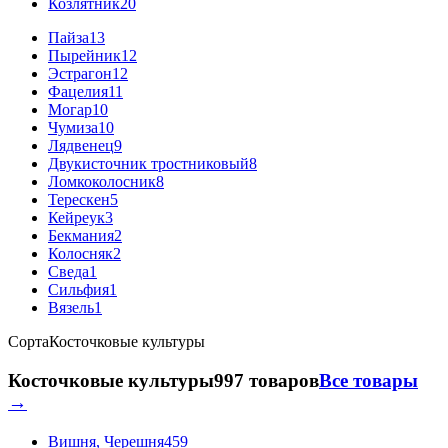
Козлятник
20
Пайза
13
Пырейник
12
Эстрагон
12
Фацелия
11
Могар
10
Чумиза
10
Лядвенец
9
Двукисточник тростниковый
8
Ломкоколосник
8
Терескен
5
Кейреук
3
Бекмания
2
Колосняк
2
Сведа
1
Сильфия
1
Вязель
1
Сорта
Косточковые культуры
Косточковые культуры
997 товаров
Все товары
→
Вишня, Черешня
459