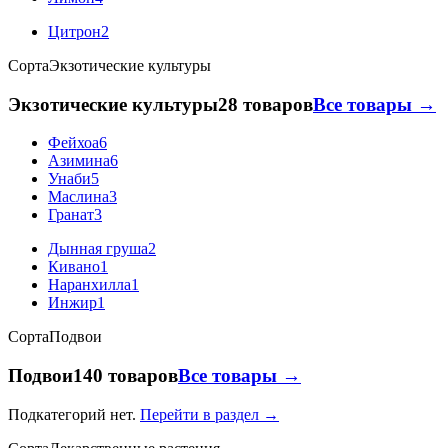
Цитрон
2
Сорта
Экзотические культуры
Экзотические культуры
28 товаров
Все товары →
Фейхоа
6
Азимина
6
Унаби
5
Маслина
3
Гранат
3
Дынная груша
2
Кивано
1
Наранхилла
1
Инжир
1
Сорта
Подвои
Подвои
140 товаров
Все товары →
Подкатегорий нет.
Перейти в раздел →