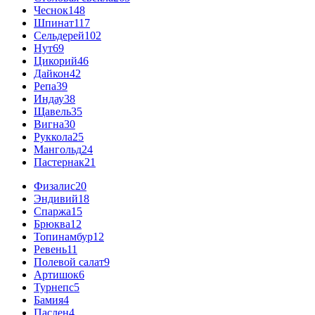
Чеснок
148
Шпинат
117
Сельдерей
102
Нут
69
Цикорий
46
Дайкон
42
Репа
39
Индау
38
Щавель
35
Вигна
30
Руккола
25
Мангольд
24
Пастернак
21
Физалис
20
Эндивий
18
Спаржа
15
Брюква
12
Топинамбур
12
Ревень
11
Полевой салат
9
Артишок
6
Турнепс
5
Бамия
4
Паслен
4