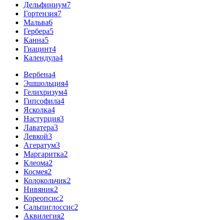
Дельфиниум
7
Гортензия
7
Мальва
6
Гербера
5
Канна
5
Гиацинт
4
Календула
4
Вербена
4
Эшшольция
4
Гелихризум
4
Гипсофила
4
Ясколка
4
Настурция
3
Лаватера
3
Левкой
3
Агератум
3
Маргаритка
2
Клеома
2
Космея
2
Колокольчик
2
Нивяник
2
Кореопсис
2
Сальпиглоссис
2
Аквилегия
2