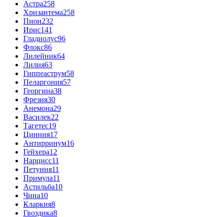
Астра
258
Хризантема
258
Пион
232
Ирис
141
Гладиолус
96
Флокс
86
Лилейник
64
Лилия
63
Гиппеаструм
58
Пеларгония
57
Георгина
38
Фрезия
30
Анемона
29
Василек
22
Тагетес
19
Цинния
17
Антирринум
16
Гейхера
12
Нарцисс
11
Петуния
11
Примула
11
Астильба
10
Чина
10
Кларкия
8
Гвоздика
8