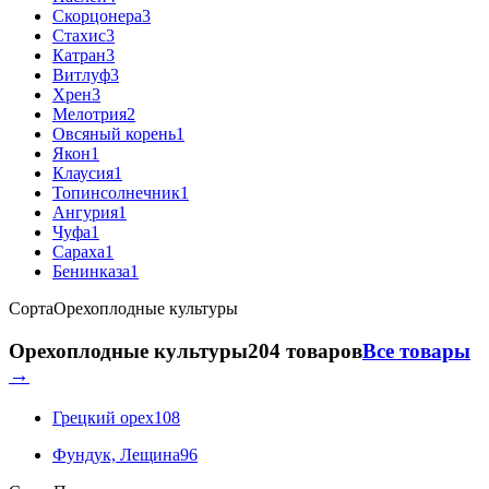
Скорцонера
3
Стахис
3
Катран
3
Витлуф
3
Хрен
3
Мелотрия
2
Овсяный корень
1
Якон
1
Клаусия
1
Топинсолнечник
1
Ангурия
1
Чуфа
1
Сараха
1
Бенинказа
1
Сорта
Орехоплодные культуры
Орехоплодные культуры
204 товаров
Все товары
→
Грецкий орех
108
Фундук, Лещина
96