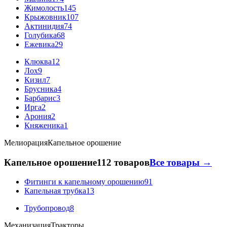
Жимолость
145
Крыжовник
107
Актинидия
74
Голубика
68
Ежевика
29
Клюква
12
Лох
9
Кизил
7
Брусника
4
Барбарис
3
Ирга
2
Арония
2
Княженика
1
Мелиорация
Капельное орошение
Капельное орошение
112 товаров
Все товары →
Фитинги к капельному орошению
91
Капельная трубка
13
Трубопровод
8
Механизация
Тракторы