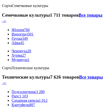
Сорта
Семечковые культуры
Семечковые культуры
1 711 товаров
Все товары
→
Яблоня
760
Виноград
501
Груша
349
Айва
45
Черемуха
28
Хурма
27
Мушмула
1
Сорта
Технические культуры
Технические культуры
7 626 товаров
Все товары
→
Подсолнечник
3 280
Рапс
1 103
Сахарная свекла
1 012
Картофель
887