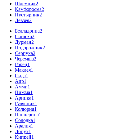
Шлемник
2
Камфоросма
2
Пустырник
2
Левзея
2
Белладонна
2
Синюха
2
Дурман
2
Подорожник
2
Серпуха
2
Черемша
2
Горец
1
Маклея
1
Сида
1
Аир
1
Амми
1
Пижма
1
Арника
1
Гулявник
1
Колюрия
1
Панцерина
1
Солодка
1
Аралия
1
Лопух
1
Кипрей
1