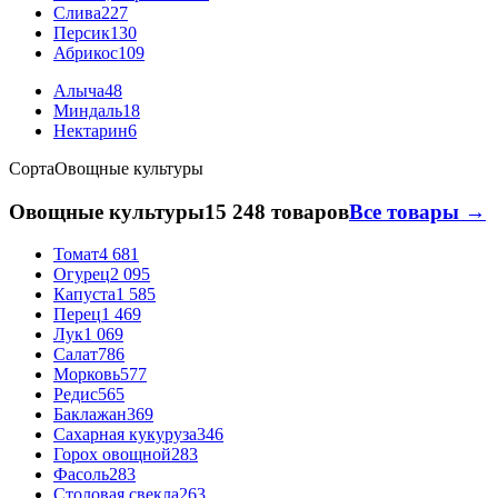
Слива
227
Персик
130
Абрикос
109
Алыча
48
Миндаль
18
Нектарин
6
Сорта
Овощные культуры
Овощные культуры
15 248 товаров
Все товары →
Томат
4 681
Огурец
2 095
Капуста
1 585
Перец
1 469
Лук
1 069
Салат
786
Морковь
577
Редис
565
Баклажан
369
Сахарная кукуруза
346
Горох овощной
283
Фасоль
283
Столовая свекла
263