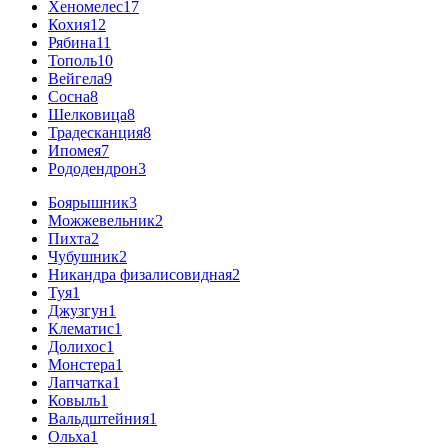
Хеномелес
17
Кохия
12
Рябина
11
Тополь
10
Вейгела
9
Сосна
8
Шелковица
8
Традесканция
8
Ипомея
7
Рододендрон
3
Боярышник
3
Можжевельник
2
Пихта
2
Чубушник
2
Никандра физалисовидная
2
Туя
1
Джузгун
1
Клематис
1
Долихос
1
Монстера
1
Лапчатка
1
Ковыль
1
Вальдштейния
1
Ольха
1