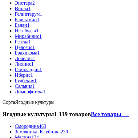
Энотера
2
Виола
1
Гелиптерум
1
Бальзамин
1
Бадан
1
Незабудка
1
Мирабилис
1
Резеда
1
Целозия
1
Брахикома
1
Лобелия
1
Лихнис
1
Гайллардия
1
Иберис
1
Рудбекия
1
Сальвия
1
Диморфотека
1
Сорта
Ягодные культуры
Ягодные культуры
1 339 товаров
Все товары →
Смородина
463
Земляника, Клубника
239
Малина
174