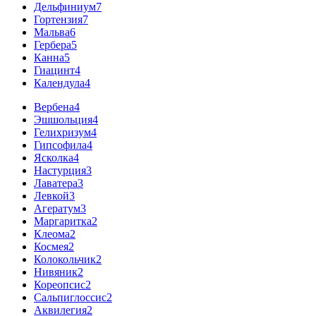
Дельфиниум
7
Гортензия
7
Мальва
6
Гербера
5
Канна
5
Гиацинт
4
Календула
4
Вербена
4
Эшшольция
4
Гелихризум
4
Гипсофила
4
Ясколка
4
Настурция
3
Лаватера
3
Левкой
3
Агератум
3
Маргаритка
2
Клеома
2
Космея
2
Колокольчик
2
Нивяник
2
Кореопсис
2
Сальпиглоссис
2
Аквилегия
2