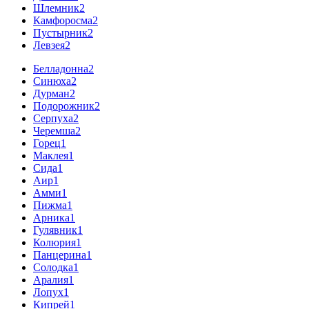
Шлемник
2
Камфоросма
2
Пустырник
2
Левзея
2
Белладонна
2
Синюха
2
Дурман
2
Подорожник
2
Серпуха
2
Черемша
2
Горец
1
Маклея
1
Сида
1
Аир
1
Амми
1
Пижма
1
Арника
1
Гулявник
1
Колюрия
1
Панцерина
1
Солодка
1
Аралия
1
Лопух
1
Кипрей
1