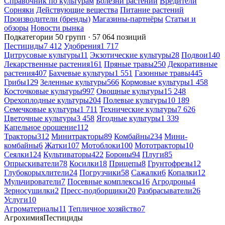
Справочник по культурам
Болезни растений
Вредители
Сорняки
Действующие вещества
Питание растений
Производители (бренды)
Магазины-партнёры
Статьи и
обзоры
Новости рынка
Подкатегории
50 групп · 57 064 позиций
Пестициды
7 412
Удобрения
1 717
Цитрусовые культуры
11
Экзотические культуры
28
Подвои
140
Лекарственные растения
161
Пряные травы
250
Декоративные
растения
407
Бахчевые культуры
1 551
Газонные травы
445
Грибы
129
Зеленные культуры
566
Кормовые культуры
1 458
Косточковые культуры
997
Овощные культуры
15 248
Орехоплодные культуры
204
Полевые культуры
10 189
Семечковые культуры
1 711
Технические культуры
7 626
Цветочные культуры
3 458
Ягодные культуры
1 339
Капельное орошение
112
Тракторы
312
Минитракторы
89
Комбайны
234
Мини-
комбайны
6
Жатки
107
Мотоблоки
100
Мототракторы
10
Сеялки
124
Культиваторы
422
Бороны
94
Плуги
85
Опрыскиватели
78
Косилки
18
Прицепы
8
Грунтофрезы
12
Глубокорыхлители
24
Погрузчики
58
Сажалки
6
Копалки
12
Мульчирователи
7
Посевные комплексы
16
Агродроны
4
Зерносушилки
2
Пресс-подборщики
20
Разбрасыватели
26
Услуги
10
Агроматериалы
11
Тепличное хозяйство
7
Агрохимия
Пестициды