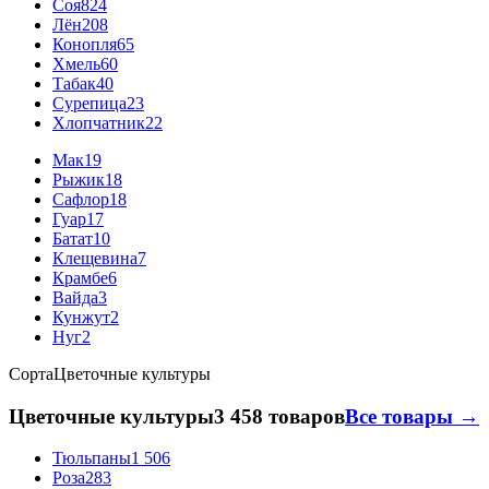
Соя
824
Лён
208
Конопля
65
Хмель
60
Табак
40
Сурепица
23
Хлопчатник
22
Мак
19
Рыжик
18
Сафлор
18
Гуар
17
Батат
10
Клещевина
7
Крамбе
6
Вайда
3
Кунжут
2
Нуг
2
Сорта
Цветочные культуры
Цветочные культуры
3 458 товаров
Все товары →
Тюльпаны
1 506
Роза
283