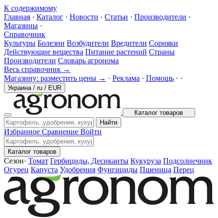
К содержимому
Главная
·
Каталог
·
Новости
·
Статьи
·
Производители
·
Магазины
·
Справочник
Культуры
Болезни
Возбудители
Вредители
Сорняки
Действующие вещества
Питание растений
Страны
Производители
Словарь агронома
Весь справочник →
Магазину: разместить цены →
·
Реклама
·
Помощь
·
·
Украина
/
ru
/
EUR
Каталог товаров
Найти
Избранное
Сравнение
Войти
Каталог товаров
Сезон
·
Томат
Гербициды, Десиканты
Кукуруза
Подсолнечник
Огурец
Капуста
Удобрения
Фунгициды
Пшеница
Перец