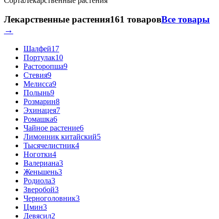
Сорта
Лекарственные растения
Лекарственные растения
161 товаров
Все товары
→
Шалфей
17
Портулак
10
Расторопша
9
Стевия
9
Мелисса
9
Полынь
9
Розмарин
8
Эхинацея
7
Ромашка
6
Чайное растение
6
Лимонник китайский
5
Тысячелистник
4
Ноготки
4
Валериана
3
Женьшень
3
Родиола
3
Зверобой
3
Черноголовник
3
Цмин
3
Девясил
2