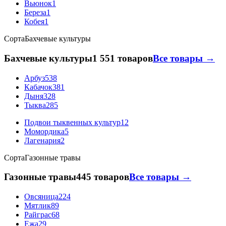
Вьюнок
1
Береза
1
Кобея
1
Сорта
Бахчевые культуры
Бахчевые культуры
1 551 товаров
Все товары →
Арбуз
538
Кабачок
381
Дыня
328
Тыква
285
Подвои тыквенных культур
12
Момордика
5
Лагенария
2
Сорта
Газонные травы
Газонные травы
445 товаров
Все товары →
Овсяница
224
Мятлик
89
Райграс
68
Ежа
29