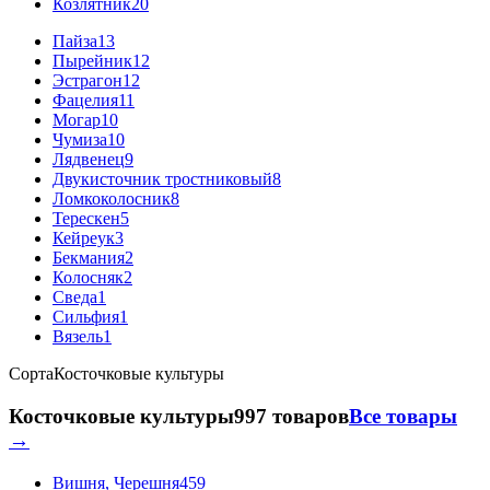
Козлятник
20
Пайза
13
Пырейник
12
Эстрагон
12
Фацелия
11
Могар
10
Чумиза
10
Лядвенец
9
Двукисточник тростниковый
8
Ломкоколосник
8
Терескен
5
Кейреук
3
Бекмания
2
Колосняк
2
Сведа
1
Сильфия
1
Вязель
1
Сорта
Косточковые культуры
Косточковые культуры
997 товаров
Все товары
→
Вишня, Черешня
459