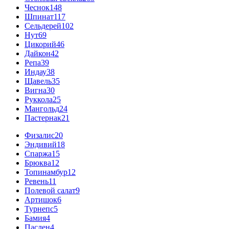
Чеснок
148
Шпинат
117
Сельдерей
102
Нут
69
Цикорий
46
Дайкон
42
Репа
39
Индау
38
Щавель
35
Вигна
30
Руккола
25
Мангольд
24
Пастернак
21
Физалис
20
Эндивий
18
Спаржа
15
Брюква
12
Топинамбур
12
Ревень
11
Полевой салат
9
Артишок
6
Турнепс
5
Бамия
4
Паслен
4