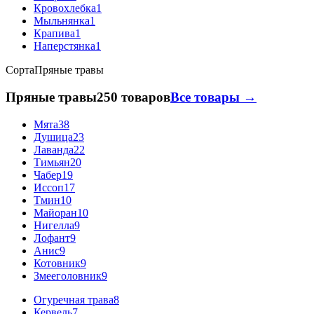
Кровохлебка
1
Мыльнянка
1
Крапива
1
Наперстянка
1
Сорта
Пряные травы
Пряные травы
250 товаров
Все товары →
Мята
38
Душица
23
Лаванда
22
Тимьян
20
Чабер
19
Иссоп
17
Тмин
10
Майоран
10
Нигелла
9
Лофант
9
Анис
9
Котовник
9
Змееголовник
9
Огуречная трава
8
Кервель
7