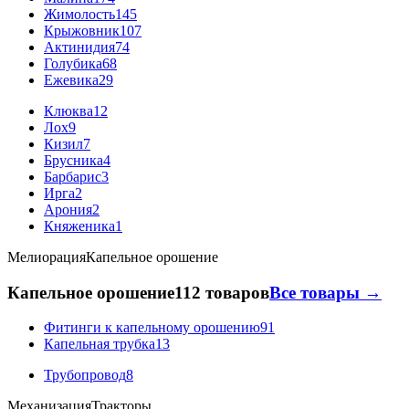
Жимолость
145
Крыжовник
107
Актинидия
74
Голубика
68
Ежевика
29
Клюква
12
Лох
9
Кизил
7
Брусника
4
Барбарис
3
Ирга
2
Арония
2
Княженика
1
Мелиорация
Капельное орошение
Капельное орошение
112 товаров
Все товары →
Фитинги к капельному орошению
91
Капельная трубка
13
Трубопровод
8
Механизация
Тракторы