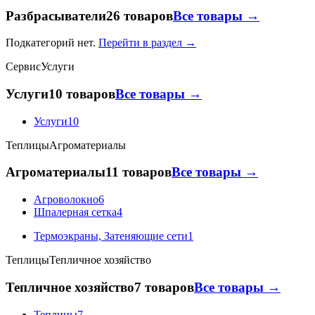
Разбрасыватели
26 товаров
Все товары →
Подкатегорий нет.
Перейти в раздел →
Сервис
Услуги
Услуги
10 товаров
Все товары →
Услуги
10
Теплицы
Агроматериалы
Агроматериалы
11 товаров
Все товары →
Агроволокно
6
Шпалерная сетка
4
Термоэкраны, Затеняющие сети
1
Теплицы
Тепличное хозяйство
Тепличное хозяйство
7 товаров
Все товары →
Теплицы
7