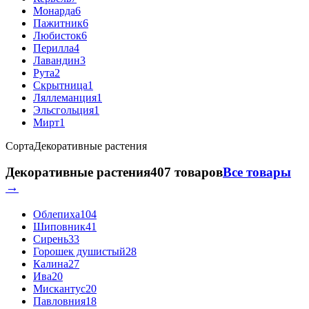
Монарда
6
Пажитник
6
Любисток
6
Перилла
4
Лавандин
3
Рута
2
Скрытница
1
Ляллеманция
1
Эльсгольция
1
Мирт
1
Сорта
Декоративные растения
Декоративные растения
407 товаров
Все товары
→
Облепиха
104
Шиповник
41
Сирень
33
Горошек душистый
28
Калина
27
Ива
20
Мискантус
20
Павловния
18