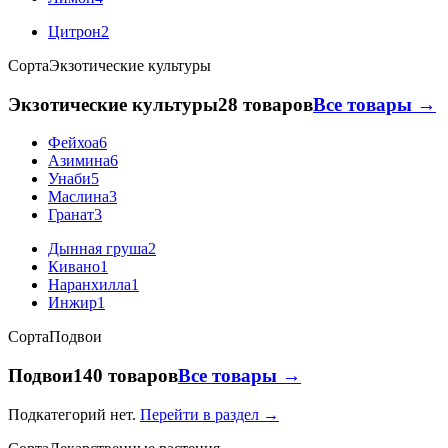
Цитрон
2
Сорта
Экзотические культуры
Экзотические культуры
28 товаров
Все товары →
Фейхоа
6
Азимина
6
Унаби
5
Маслина
3
Гранат
3
Дынная груша
2
Кивано
1
Наранхилла
1
Инжир
1
Сорта
Подвои
Подвои
140 товаров
Все товары →
Подкатегорий нет.
Перейти в раздел →