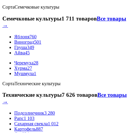
Сорта
Семечковые культуры
Семечковые культуры
1 711 товаров
Все товары
→
Яблоня
760
Виноград
501
Груша
349
Айва
45
Черемуха
28
Хурма
27
Мушмула
1
Сорта
Технические культуры
Технические культуры
7 626 товаров
Все товары
→
Подсолнечник
3 280
Рапс
1 103
Сахарная свекла
1 012
Картофель
887