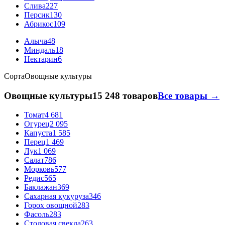
Слива
227
Персик
130
Абрикос
109
Алыча
48
Миндаль
18
Нектарин
6
Сорта
Овощные культуры
Овощные культуры
15 248 товаров
Все товары →
Томат
4 681
Огурец
2 095
Капуста
1 585
Перец
1 469
Лук
1 069
Салат
786
Морковь
577
Редис
565
Баклажан
369
Сахарная кукуруза
346
Горох овощной
283
Фасоль
283
Столовая свекла
263