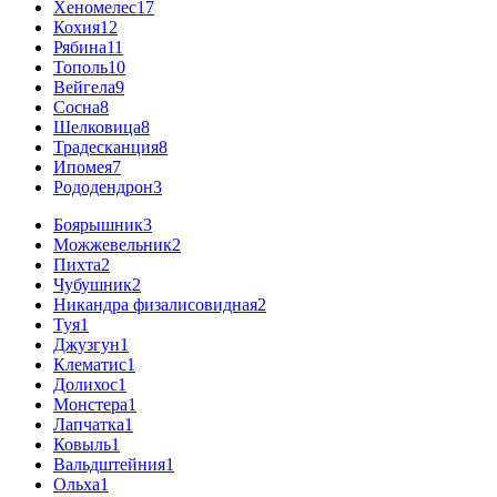
Хеномелес
17
Кохия
12
Рябина
11
Тополь
10
Вейгела
9
Сосна
8
Шелковица
8
Традесканция
8
Ипомея
7
Рододендрон
3
Боярышник
3
Можжевельник
2
Пихта
2
Чубушник
2
Никандра физалисовидная
2
Туя
1
Джузгун
1
Клематис
1
Долихос
1
Монстера
1
Лапчатка
1
Ковыль
1
Вальдштейния
1
Ольха
1