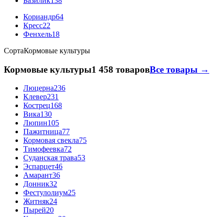
Базилик
138
Кориандр
64
Кресс
22
Фенхель
18
Сорта
Кормовые культуры
Кормовые культуры
1 458 товаров
Все товары →
Люцерна
236
Клевер
231
Кострец
168
Вика
130
Люпин
105
Пажитница
77
Кормовая свекла
75
Тимофеевка
72
Суданская трава
53
Эспарцет
46
Амарант
36
Донник
32
Фестулолиум
25
Житняк
24
Пырей
20