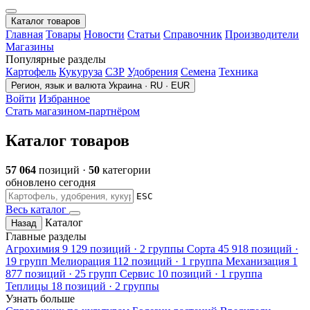
Каталог товаров
Главная
Товары
Новости
Статьи
Справочник
Производители
Магазины
Популярные разделы
Картофель
Кукуруза
СЗР
Удобрения
Семена
Техника
Регион, язык и валюта
Украина · RU · EUR
Войти
Избранное
Стать магазином-партнёром
Каталог товаров
57 064
позиций ·
50
категории
обновлено сегодня
ESC
Весь каталог
Каталог
Назад
Главные разделы
Агрохимия
9 129 позиций · 2 группы
Сорта
45 918 позиций ·
19 групп
Мелиорация
112 позиций · 1 группа
Механизация
1
877 позиций · 25 групп
Сервис
10 позиций · 1 группа
Теплицы
18 позиций · 2 группы
Узнать больше