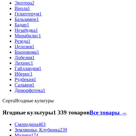
Энотера
2
Виола
1
Гелиптерум
1
Бальзамин
1
Бадан
1
Незабудка
1
Мирабилис
1
Резеда
1
Целозия
1
Брахикома
1
Лобелия
1
Лихнис
1
Гайллардия
1
Иберис
1
Рудбекия
1
Сальвия
1
Диморфотека
1
Сорта
Ягодные культуры
Ягодные культуры
1 339 товаров
Все товары →
Смородина
463
Земляника, Клубника
239
Малина
174