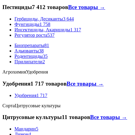
Пестициды
7 412 товаров
Все товары →
Гербициды, Десиканты
3 644
Фунгициды
1 758
Инсектициды, Акарициды
1 317
Регулятор роста
537
Биопрепараты
81
Адьюванты
38
Родентициды
35
Прилипатели
2
Агрохимия
Удобрения
Удобрения
1 717 товаров
Все товары →
Удобрения
1 717
Сорта
Цитрусовые культуры
Цитрусовые культуры
11 товаров
Все товары →
Мандарин
5
Лимон
4