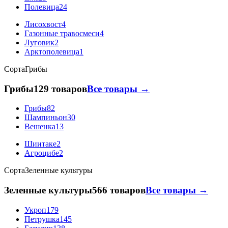
Полевица
24
Лисохвост
4
Газонные травосмеси
4
Луговик
2
Арктополевица
1
Сорта
Грибы
Грибы
129 товаров
Все товары →
Грибы
82
Шампиньон
30
Вешенка
13
Шиитаке
2
Агроцибе
2
Сорта
Зеленные культуры
Зеленные культуры
566 товаров
Все товары →
Укроп
179
Петрушка
145