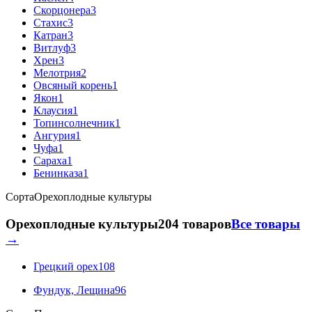
Скорцонера
3
Стахис
3
Катран
3
Витлуф
3
Хрен
3
Мелотрия
2
Овсяный корень
1
Якон
1
Клаусия
1
Топинсолнечник
1
Ангурия
1
Чуфа
1
Сараха
1
Бенинказа
1
Сорта
Орехоплодные культуры
Орехоплодные культуры
204 товаров
Все товары
→
Грецкий орех
108
Фундук, Лещина
96