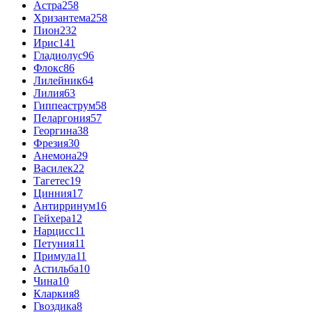
Астра
258
Хризантема
258
Пион
232
Ирис
141
Гладиолус
96
Флокс
86
Лилейник
64
Лилия
63
Гиппеаструм
58
Пеларгония
57
Георгина
38
Фрезия
30
Анемона
29
Василек
22
Тагетес
19
Цинния
17
Антирринум
16
Гейхера
12
Нарцисс
11
Петуния
11
Примула
11
Астильба
10
Чина
10
Кларкия
8
Гвоздика
8