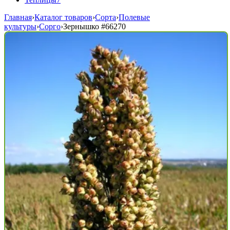
Главная
›
Каталог товаров
›
Сорта
›
Полевые
культуры
›
Сорго
›
Зернышко
#66270