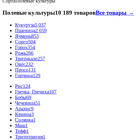
Сорта
Полевые культуры
Полевые культуры
10 189 товаров
Все товары →
Кукуруза
5 037
Пшеница
2 059
Ячмень
853
Сорго
504
Горох
354
Рожь
266
Тритикале
257
Овёс
232
Просо
131
Горчица
129
Рис
124
Гречка, Гречиха
107
Бобы
69
Чечевица
51
Арахис
9
Квиноа
3
Солянка
1
Маш
1
Тефф
1
Трититригия
1