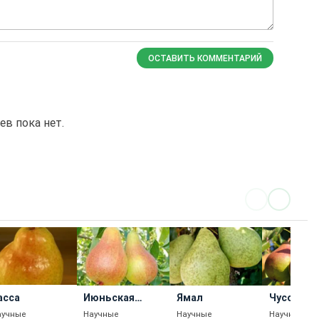
ОСТАВИТЬ КОММЕНТАРИЙ
в пока нет.
асса
Июньская
Ямал
Чусовая
Ранняя
аучные
Научные
Научные
Научные