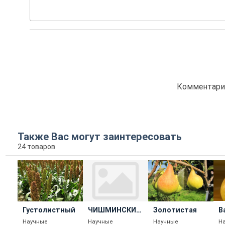
Комментарие
Также Вас могут заинтересовать
24 товаров
Густолистный
ЧИШМИНСКИЙ
Золотистая
В
84
Научные
Научные
Научные
Н