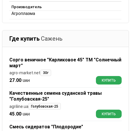
Производитель
Агроплазма
Где купить
Сажень
Сорго веничное "Карликовое 45" ТМ "Солнечный
март"
agro-market.net
30г
27.00
UAH
КУПИТЬ
Качественные семена суданской травы
"Голубовская-25"
agriline.ua
Голубовская-25
45.00
UAH
КУПИТЬ
Смесь сидератов "Плодородие"