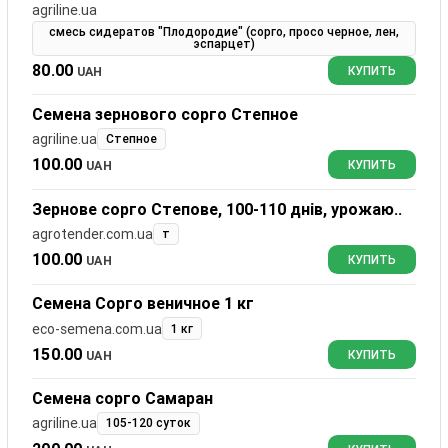
agriline.ua
смесь сидератов "Плодородие" (сорго, просо черное, лен,
эспарцет)
80.00
UAH
КУПИТЬ
Семена зернового сорго Степное
agriline.ua
Степное
100.00
UAH
КУПИТЬ
Зернове сорго Степове, 100-110 днів, урожаю..
agrotender.com.ua
т
100.00
UAH
КУПИТЬ
Семена Сорго веничное 1 кг
eco-semena.com.ua
1 кг
150.00
UAH
КУПИТЬ
Семена сорго Самаран
agriline.ua
105-120 суток