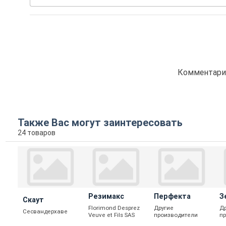
Комментарие
Также Вас могут заинтересовать
24 товаров
Резимакс
Перфекта
З
Скаут
Florimond Desprez
Другие
Д
Сесвандерхаве
Veuve et Fils SAS
производители
п