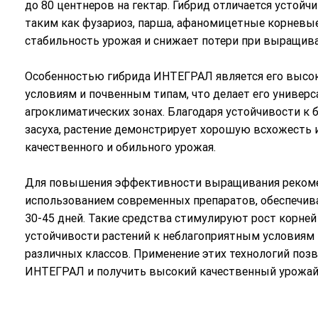
до 80 центнеров на гектар. Гибрид отличается устой
таким как фузариоз, парша, афаномицетные корневые 
стабильность урожая и снижает потери при выращива
Особенностью гибрида ИНТЕГРАЛ является его высо
условиям и почвенным типам, что делает его универ
агроклиматических зонах. Благодаря устойчивости к 
засуха, растение демонстрирует хорошую всхожесть и
качественного и обильного урожая.
Для повышения эффективности выращивания рекомен
использованием современных препаратов, обеспечи
30-45 дней. Такие средства стимулируют рост корне
устойчивости растений к неблагоприятным условия
различных классов. Применение этих технологий поз
ИНТЕГРАЛ и получить высокий качественный урожай 