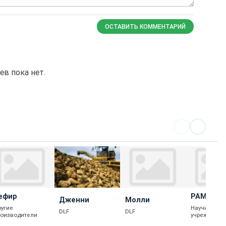
ОСТАВИТЬ КОММЕНТАРИЙ
в пока нет.
ефир
РАМОНС
Дженни
Молли
МС 68
ругие
Научные
DLF
DLF
роизводители
учреждения